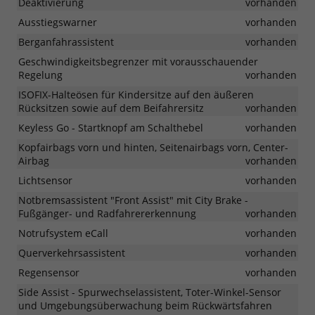
Deaktivierung
vorhanden
Ausstiegswarner
vorhanden
Berganfahrassistent
vorhanden
Geschwindigkeitsbegrenzer mit vorausschauender
Regelung
vorhanden
ISOFIX-Halteösen für Kindersitze auf den äußeren
Rücksitzen sowie auf dem Beifahrersitz
vorhanden
Keyless Go - Startknopf am Schalthebel
vorhanden
Kopfairbags vorn und hinten, Seitenairbags vorn, Center-
Airbag
vorhanden
Lichtsensor
vorhanden
Notbremsassistent "Front Assist" mit City Brake -
Fußgänger- und Radfahrererkennung
vorhanden
Notrufsystem eCall
vorhanden
Querverkehrsassistent
vorhanden
Regensensor
vorhanden
Side Assist - Spurwechselassistent, Toter-Winkel-Sensor
und Umgebungsüberwachung beim Rückwärtsfahren