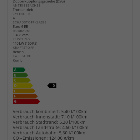
Doppelkupplungsgetriebe (DSG)
ANTRIEBSACHSE
Frontantrieb
ZYLINDER
4
SCHADSTOFFKLASSE
Euro 6 EB
HUBRAUM
1.498 ccm
LEISTUNG
110 kW (150 PS)
KRAFTSTOFF
Benzin
KATEGORIE
Kombi
Verbrauch kombiniert:
5,40 l/100km
Verbrauch Innenstadt:
7,10 l/100km
Verbrauch Stadtrand:
5,20 l/100km
Verbrauch Landstraße:
4,60 l/100km
Verbrauch Autobahn:
5,60 l/100km
CO
-Emissionen:
124,00 g/km
2