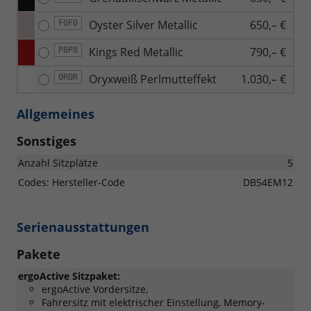
Oyster Silver Metallic
650,– €
F0F0
Kings Red Metallic
790,– €
P8P8
Oryxweiß Perlmutteffekt
1.030,– €
0R0R
Allgemeines
Sonstiges
Anzahl Sitzplätze
5
Codes: Hersteller-Code
DB54EM12
Serienausstattungen
Pakete
ergoActive Sitzpaket:
ergoActive Vordersitze,
Fahrersitz mit elektrischer Einstellung, Memory-