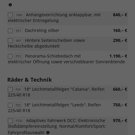
(Nur
in
Anhängevorrichtung anklappbar, mit
840,– €
Verbindung
1M6
elektrischer Entriegelung
mit:
[W51]
Dachreling silber
160,– €
3S1
Sonderangebotspaket
"Komfort")
Hintere Seitenscheiben sowie
290,– €
4KF
Heckscheibe abgedunkelt
Panorama-Schiebedach mit
1.190,– €
PS1
elektrischer Öffnung sowie verschiebbarer Sonnenblende
Räder & Technik
18" Leichtmetallfelgen "Catania", Reifen
660,– €
PJ4
225/40 R18
18" Leichtmetallfelgen "Leeds", Reifen
750,– €
PJ5
225/40 R18
Adaptives Fahrwerk DCC: Elektronische
970,– €
PDD
Stoßdämpfereinstellung  Normal/Komfort/Sport;
(nur
Fahrprofilauswahl