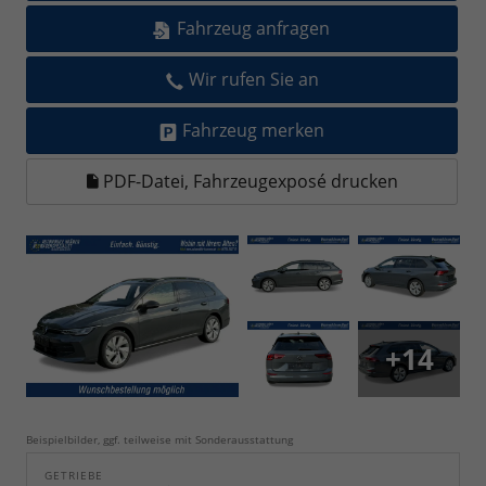
Fahrzeug anfragen
Wir rufen Sie an
Fahrzeug merken
PDF-Datei, Fahrzeugexposé drucken
+14
Beispielbilder, ggf. teilweise mit Sonderausstattung
GETRIEBE