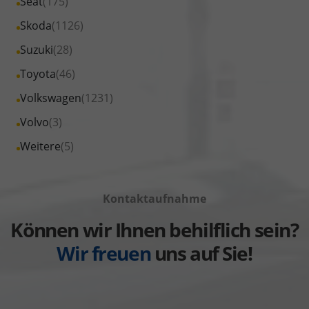
Alle
Seat
(175)
anzeigen
Peugeot
von
Fahrzeuge
Alle
Skoda
(1126)
anzeigen
Renault
von
Fahrzeuge
Alle
Suzuki
(28)
anzeigen
Seat
von
Fahrzeuge
Alle
Toyota
(46)
anzeigen
Skoda
von
Fahrzeuge
Alle
Volkswagen
(1231)
anzeigen
Suzuki
von
Fahrzeuge
Alle
Volvo
(3)
anzeigen
Toyota
von
Fahrzeuge
Alle
Weitere
(5)
anzeigen
Volkswagen
von
Fahrzeuge
anzeigen
Volvo
von
anzeigen
Kontaktaufnahme
Weitere
anzeigen
Können wir Ihnen behilflich sein?
Wir freuen
uns auf Sie!