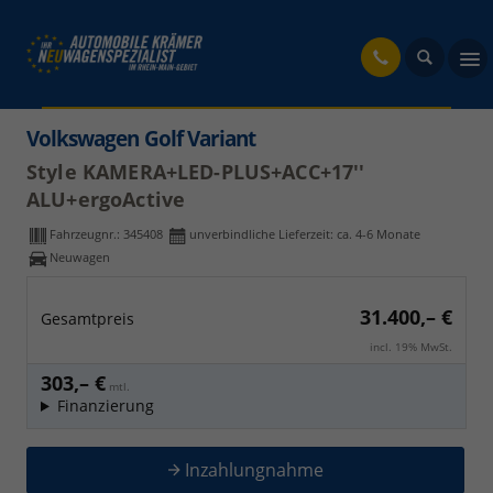
fahrzeug
Volkswagen Golf Variant
Style KAMERA+LED-PLUS+ACC+17''
ALU+ergoActive
Fahrzeugnr.:
345408
unverbindliche Lieferzeit: ca. 4-6 Monate
Neuwagen
31.400,– €
Gesamtpreis
incl. 19% MwSt.
303,– €
mtl.
Finanzierung
Inzahlungnahme