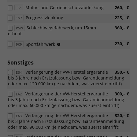
in
Motor- und Getriebeschutzabdeckung
260,– €
1SK
Verbindung
mit
Progressivlenkung
225,– €
1N7
110
KW
Schlechtwegefahrwerk, um 15mm
360,– €
PSW
TDI
erhöht
oder
TSI
(nicht
230,– €
Sportfahrwerk
PSP
Motorisierung
für
oder
2.0
eHybrid)
TDI
Sonstiges
85
Verlängerung der VW-Herstellergarantie
350,– €
kW)
EB4
bis 3 Jahre nach Erstzulassung bzw. Garantieanmeldung
oder max. 120.000 km (je nachdem, was zuerst eintrifft)
Verlängerung der VW-Herstellergarantie
300,– €
EA2
bis 3 Jahre nach Erstzulassung bzw. Garantieanmeldung
oder max. 60.000 km (je nachdem, was zuerst eintrifft)
Verlängerung der VW-Herstellergarantie
320,– €
EA3
bis 3 Jahre nach Erstzulassung bzw. Garantieanmeldung
oder max. 90.000 km (je nachdem, was zuerst eintrifft)