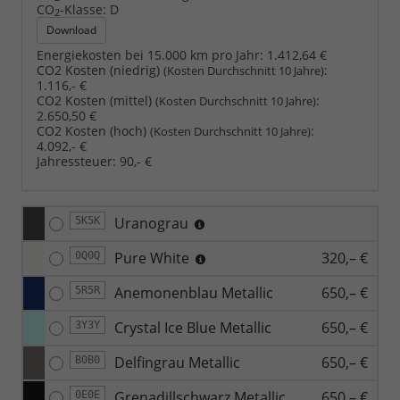
CO
-Klasse:
D
2
Download
Energiekosten bei 15.000 km pro Jahr:
1.412,64 €
CO2 Kosten (niedrig)
:
(Kosten Durchschnitt 10 Jahre)
1.116,- €
CO2 Kosten (mittel)
:
(Kosten Durchschnitt 10 Jahre)
2.650,50 €
CO2 Kosten (hoch)
:
(Kosten Durchschnitt 10 Jahre)
4.092,- €
Jahressteuer:
90,- €
Uranograu
5K5K
Pure White
320,– €
0Q0Q
Anemonenblau Metallic
650,– €
5R5R
Crystal Ice Blue Metallic
650,– €
3Y3Y
Delfingrau Metallic
650,– €
B0B0
Grenadillschwarz Metallic
650,– €
0E0E