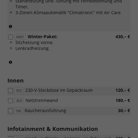
Standheizung und -lüftung mit Fernbedienung und
Timer,
3-Zonen-Klimaautomatik "Climatronic" mit Air Care
(Nur
in
Winter-Paket:
430,– €
Verbinding
WW1
Sitzheizung vorne,
mit:
Lenkradheizung
[WL2]
Sitzpaket
Leder
(Serie
mit
für
Belüftung
eTSI)
(Nicht
Innen
für
Mildhybrid)
230-V-Steckdose im Gepäckraum
120,– €
9Z3
oder
Netztrennwand
180,– €
3CX
[W51]
Sonderangebotspaket
Raucherausführung
30,– €
9JB
"Komfort")
Infotainment & Kommunikation