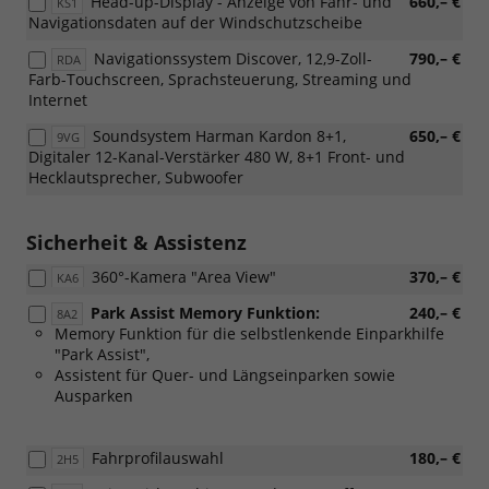
Head-up-Display - Anzeige von Fahr- und
660,– €
KS1
Navigationsdaten auf der Windschutzscheibe
Navigationssystem Discover, 12,9-Zoll-
790,– €
RDA
Farb-Touchscreen, Sprachsteuerung, Streaming und
Internet
Soundsystem Harman Kardon 8+1,
650,– €
9VG
Digitaler 12-Kanal-Verstärker 480 W, 8+1 Front- und
Hecklautsprecher, Subwoofer
Sicherheit & Assistenz
360°-Kamera "Area View"
370,– €
KA6
Park Assist Memory Funktion:
240,– €
8A2
Memory Funktion für die selbstlenkende Einparkhilfe
"Park Assist",
Assistent für Quer- und Längseinparken sowie
Ausparken
Fahrprofilauswahl
180,– €
2H5