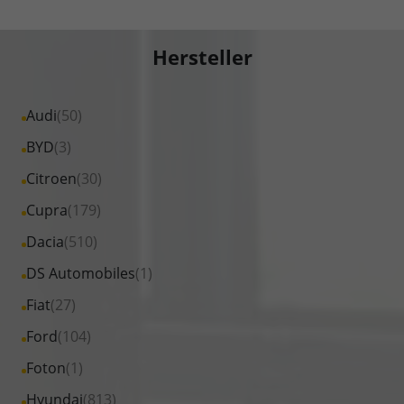
Hersteller
Alle
Audi
(50)
Fahrzeuge
Alle
BYD
(3)
von
Fahrzeuge
Alle
Citroen
(30)
Audi
von
Fahrzeuge
Alle
Cupra
(179)
anzeigen
BYD
von
Fahrzeuge
Alle
Dacia
(510)
anzeigen
Citroen
von
Fahrzeuge
Alle
DS Automobiles
(1)
anzeigen
Cupra
von
Fahrzeuge
Alle
Fiat
(27)
anzeigen
Dacia
von
Fahrzeuge
Alle
Ford
(104)
anzeigen
DS
von
Fahrzeuge
Alle
Foton
(1)
Automobiles
Fiat
von
Fahrzeuge
anzeigen
Alle
Hyundai
(813)
anzeigen