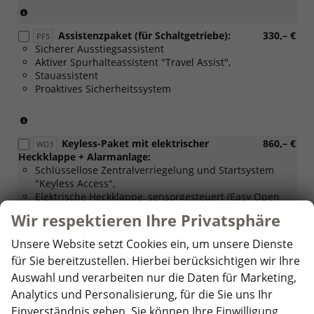
(Nur
für
Assistenzpaket (für Schaltgetriebe):
330,– €
DSG-
PF5
Sicherer Ausstiegsassistent
Getriebe)
Aktiver Spurhalteassistent "Travel Assist",
Stauassistent
Proaktives Sicherheitssystem
(Nur
für
Keyless-Paket mit elektrischer
860,– €
Schaltgetriebe)
WD3
Heckklappe + Alarmanlage:
Schlüssellose Zentralverriegelung und Startsystem
"Keyless Access",
Elektrische Heckklappe, sensorgesteuert (Easy Open
and Close),
Wir respektieren Ihre Privatsphäre
Diebstahlwarnanlage mit Innenraumüberwachung,
Back-up-Horn und Abschleppschutz
Unsere Website setzt Cookies ein, um unsere Dienste
für Sie bereitzustellen. Hierbei berücksichtigen wir Ihre
Licht- und Sicht-Paket Plus:
150,– €
Auswahl und verarbeiten nur die Daten für Marketing,
PLB
Regensensor,
Analytics und Personalisierung, für die Sie uns Ihr
Fernlichtassistent "Light Assist"
Einverständnis geben. Sie können Ihre Einwilligung