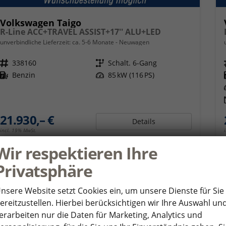
Volkswagen Taigo
R-Line ACC+TRAVEL ASSIST+17'' ALU+LED
unverbindliche Lieferzeit: ca. 5-6 Monate
Neuwagen
Fahrzeugnr.
338160
Getriebe
Schalt. 6-Gang
Kraftstoff
Benzin
Leistung
85 kW (116 PS)
21.930,– €
Details
incl. 19% MwSt.
Verbrauch kombiniert:
5,50 l/100km
Wir respektieren Ihre
CO
-Klasse:
D
2
CO
-Emissionen:
126,00 g/km
2
Privatsphäre
nsere Website setzt Cookies ein, um unsere Dienste für Sie
ereitzustellen. Hierbei berücksichtigen wir Ihre Auswahl un
ab 213,– € mtl.
erarbeiten nur die Daten für Marketing, Analytics und