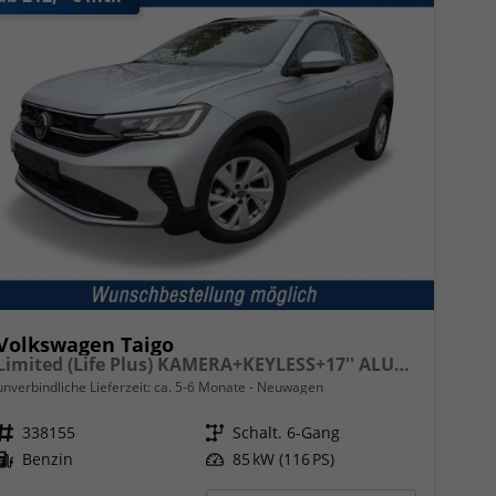
Volkswagen Taigo
Limited (Life Plus) KAMERA+KEYLESS+17'' ALU+LED
unverbindliche Lieferzeit: ca. 5-6 Monate
Neuwagen
Fahrzeugnr.
338155
Getriebe
Schalt. 6-Gang
Kraftstoff
Benzin
Leistung
85 kW (116 PS)