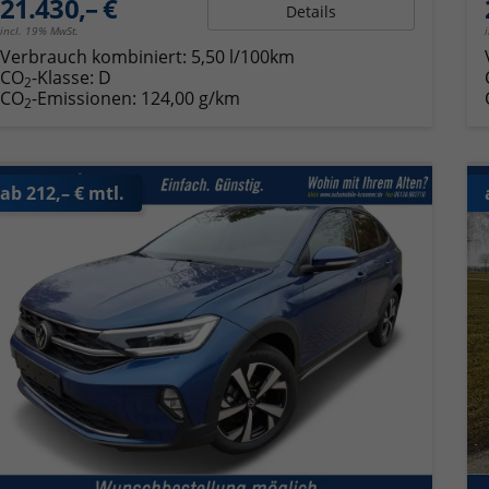
21.430,– €
Details
incl. 19% MwSt.
Verbrauch kombiniert:
5,50 l/100km
CO
-Klasse:
D
2
CO
-Emissionen:
124,00 g/km
2
ab 212,– € mtl.