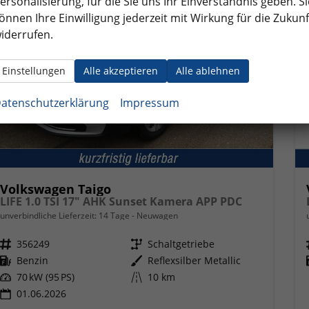
ersonalisierung, für die Sie uns Ihr Einverständnis geben. Si
önnen Ihre Einwilligung jederzeit mit Wirkung für die Zukunf
iderrufen.
Einstellungen
Alle akzeptieren
Alle ablehnen
atenschutzerklärung
Impressum
Volkswagen Taigo
LIFE 1.0 TSI 17" AHK Sunset Kamera APP PDC
unverbindliche Lieferzeit:
14 Tage
Neuwagen
Fahrzeugnr.
356249
Getriebe
Schaltgetriebe
Kraftstoff
Benzin
Außenfarbe
Reflexsilber Metallic
Leistung
70 kW (95 PS)
Kilometerstand
10 km
01.06.2026