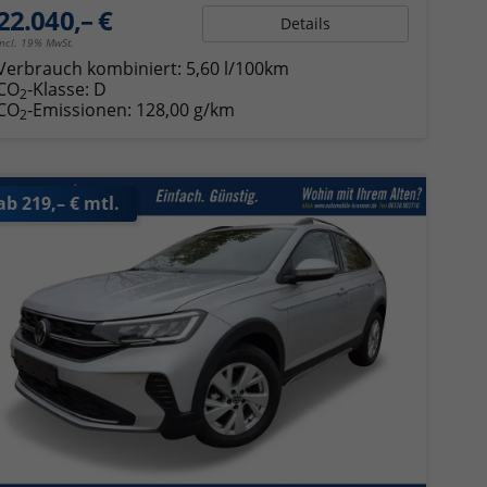
22.040,– €
Details
incl. 19% MwSt.
Verbrauch kombiniert:
5,60 l/100km
CO
-Klasse:
D
2
CO
-Emissionen:
128,00 g/km
2
ab 219,– € mtl.