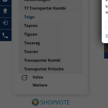
P
k
T7 Transporter Kombi
w
Taigo
Tayron
Tiguan
D
Touareg
Touran
Transporter Kombi
Transporter Pritsche
Volvo
Weitere