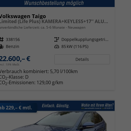
Volkswagen Taigo
Limited (Life Plus) KAMERA+KEYLESS+17'' ALU+LED
unverbindliche Lieferzeit: ca. 5-6 Monate
Neuwagen
Fahrzeugnr.
338156
Getriebe
Doppelkupplungsgetriebe (DSG)
Kraftstoff
Benzin
Leistung
85 kW (116 PS)
22.600,– €
Details
incl. 19% MwSt.
Verbrauch kombiniert:
5,70 l/100km
CO
-Klasse:
D
2
CO
-Emissionen:
129,00 g/km
2
ab 229,– € mtl.