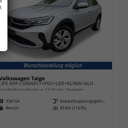
e
t
Volkswagen Taigo
LIFE APP-CONNECT+PDC+LED+KLIMA+ALU
unverbindliche Lieferzeit: ca. 5-6 Monate
Neuwagen
Fahrzeugnr.
338154
Getriebe
Doppelkupplungsgetriebe (DSG)
Kraftstoff
Benzin
Leistung
85 kW (116 PS)