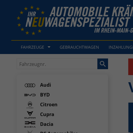
FAHRZEUGE
GEBRAUCHTWAGEN
INZAHLUN
Fahrzeugnr.
Audi
BYD
Citroen
Cupra
Dacia