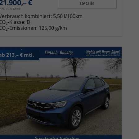
21.900,– €
Details
incl. 19% MwSt.
Verbrauch kombiniert:
5,50 l/100km
CO
-Klasse:
D
2
CO
-Emissionen:
125,00 g/km
2
ab 213,– € mtl.