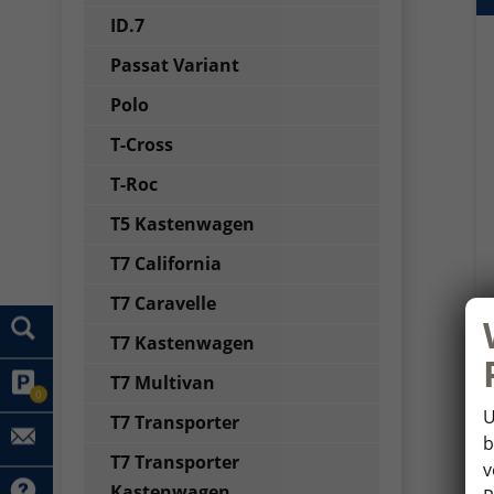
ID.7
Passat Variant
Polo
T-Cross
T-Roc
T5 Kastenwagen
T7 California
T7 Caravelle
T7 Kastenwagen
T7 Multivan
0
U
T7 Transporter
b
T7 Transporter
v
Kastenwagen