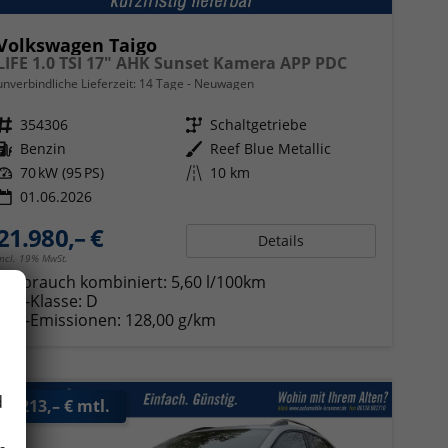
Volkswagen Taigo
LIFE 1.0 TSI 17" AHK Sunset Kamera APP PDC
unverbindliche Lieferzeit:
14 Tage
Neuwagen
Fahrzeugnr.
354306
Getriebe
Schaltgetriebe
Kraftstoff
Benzin
Außenfarbe
Reef Blue Metallic
Leistung
70 kW (95 PS)
Kilometerstand
10 km
01.06.2026
21.980,– €
Details
incl. 19% MwSt.
Verbrauch kombiniert:
5,60 l/100km
CO
-Klasse:
D
2
CO
-Emissionen:
128,00 g/km
2
d
ab 213,– € mtl.