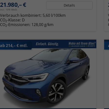
21.980,– €
Details
incl. 19% MwSt.
Verbrauch kombiniert:
5,60 l/100km
CO
-Klasse:
D
2
CO
-Emissionen:
128,00 g/km
2
ab 214,– € mtl.