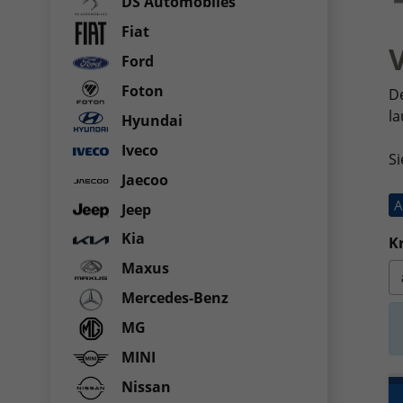
DS Automobiles
Fiat
Ford
Foton
De
l
Hyundai
Iveco
Si
Jaecoo
A
Jeep
Kia
Kr
Maxus
Mercedes-Benz
MG
MINI
Nissan