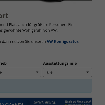
ort
end Platz auch für größere Personen. Ein
das gewohnte Wohlgefühl von VW.
n dann nutzen Sie unseren
VW-Konfigurator
.
rieb
Ausstattungslinie
ab 212,– € mtl.