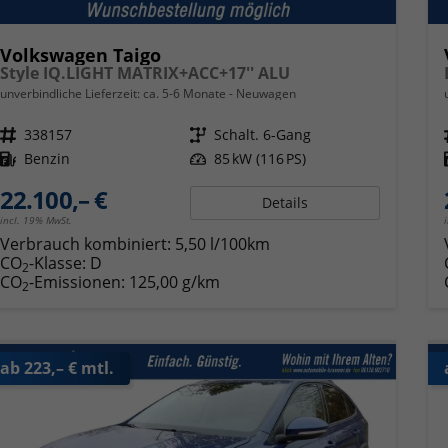
Volkswagen Taigo
Style IQ.LIGHT MATRIX+ACC+17'' ALU
unverbindliche Lieferzeit: ca. 5-6 Monate
Neuwagen
Fahrzeugnr.
338157
Getriebe
Schalt. 6-Gang
Kraftstoff
Benzin
Leistung
85 kW (116 PS)
22.100,– €
Details
incl. 19% MwSt.
Verbrauch kombiniert:
5,50 l/100km
CO
-Klasse:
D
2
CO
-Emissionen:
125,00 g/km
2
ab 223,– € mtl.