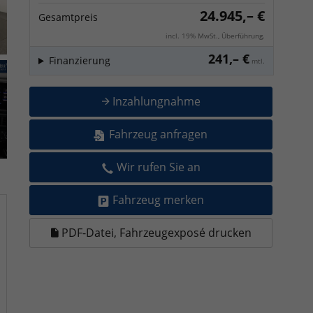
24.945,– €
Gesamtpreis
incl. 19% MwSt., Überführung.
241,– €
Finanzierung
mtl.
Inzahlungnahme
Fahrzeug anfragen
Wir rufen Sie an
Fahrzeug merken
PDF-Datei, Fahrzeugexposé drucken