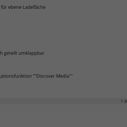
 für ebene Ladefläche
ch geteilt umklappbar
igationsfunktion ""Discover Media""
1 