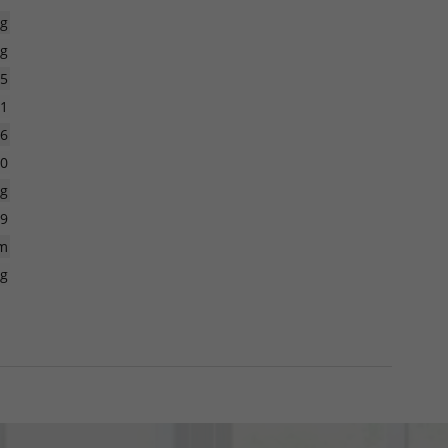
kg
kg
5
1
26
0
kg
29
m
kg