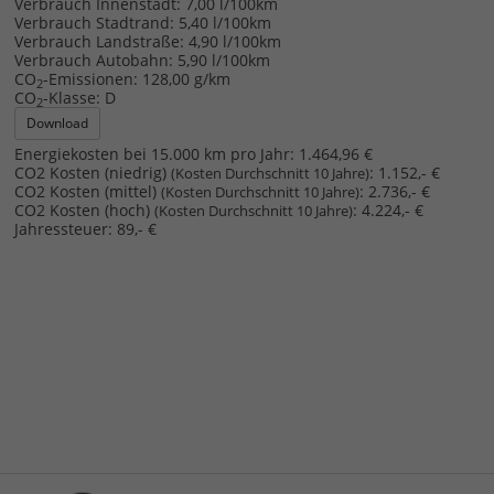
Verbrauch Innenstadt:
7,00 l/100km
Verbrauch Stadtrand:
5,40 l/100km
Verbrauch Landstraße:
4,90 l/100km
Verbrauch Autobahn:
5,90 l/100km
CO
-Emissionen:
128,00 g/km
2
CO
-Klasse:
D
2
Download
Energiekosten bei 15.000 km pro Jahr:
1.464,96 €
CO2 Kosten (niedrig)
:
1.152,- €
(Kosten Durchschnitt 10 Jahre)
CO2 Kosten (mittel)
:
2.736,- €
(Kosten Durchschnitt 10 Jahre)
CO2 Kosten (hoch)
:
4.224,- €
(Kosten Durchschnitt 10 Jahre)
Jahressteuer:
89,- €