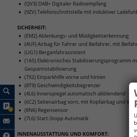
(QV3) DAB+ Digitaler Radioempfang
(9ZV) Telefonschnittstelle mit induktiver Ladefun
SICHERHEIT:
(EM2) Ablenkungs- und Müdigkeitserkennung
(4UF) Airbag für Fahrer und Beifahrer, mit Beifa
(UG1) Berganfahrassistent
(1AS) Elektronisches Stabilisierungsprogramm m
Gespannstabilisierung
(7X2) Einparkhilfe vorne und hinten
(8T9) Geschwindigkeitsbegrenzer
(4L6) Innenspiegel automatisch abblendend
(6C2) Seitenairbag vorn, mit Kopfairbag und Inte
(8N6) Regensensor
0
U
(7L6) Start-Stopp Automatik
b
v
INNENAUSSTATTUNG UND KOMFORT: