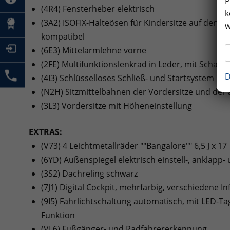
P
(4R4) Fensterheber elektrisch
k
(3A2) ISOFIX-Halteösen für Kindersitze auf den äu
w
kompatibel
(6E3) Mittelarmlehne vorne
(2FE) Multifunktionslenkrad in Leder, mit Schalt
D
(4I3) Schlüsselloses Schließ- und Startsystem ""
(N2H) Sitzmittelbahnen der Vordersitze und der äu
(3L3) Vordersitze mit Höheneinstellung
EXTRAS:
(V73) 4 Leichtmetallräder ""Bangalore"" 6,5 J x 17
(6YD) Außenspiegel elektrisch einstell-, anklapp
(3S2) Dachreling schwarz
(7J1) Digital Cockpit, mehrfarbig, verschiedene In
(9I5) Fahrlichtschaltung automatisch, mit LED-T
Funktion
(VL6) Fußgänger- und Radfahrererkennung