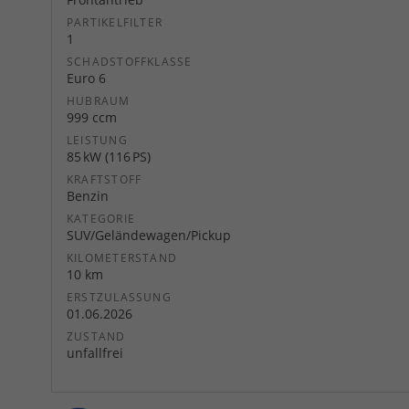
PARTIKELFILTER
1
SCHADSTOFFKLASSE
Euro 6
HUBRAUM
999 ccm
LEISTUNG
85 kW (116 PS)
KRAFTSTOFF
Benzin
KATEGORIE
SUV/Geländewagen/Pickup
KILOMETERSTAND
10 km
ERSTZULASSUNG
01.06.2026
ZUSTAND
unfallfrei