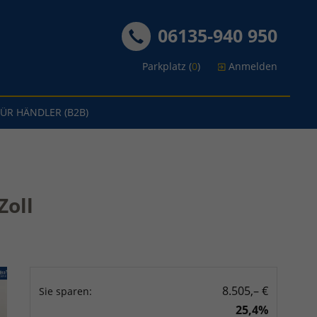
06135-940 950
Parkplatz (
0
)
Anmelden
FÜR HÄNDLER (B2B)
Zoll
8.505,– €
Sie sparen:
25,4%