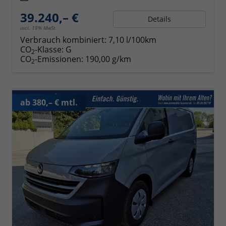
39.240,– €
Details
incl. 19% MwSt.
Verbrauch kombiniert:
7,10 l/100km
CO
-Klasse:
G
2
CO
-Emissionen:
190,00 g/km
2
ab 380,– € mtl.