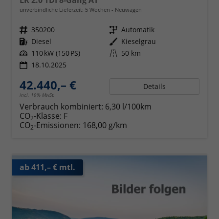
unverbindliche Lieferzeit:
5 Wochen
Neuwagen
Fahrzeugnr.
350200
Getriebe
Automatik
Kraftstoff
Diesel
Außenfarbe
Kieselgrau
Leistung
110 kW (150 PS)
Kilometerstand
50 km
18.10.2025
42.440,– €
Details
incl. 19% MwSt.
Verbrauch kombiniert:
6,30 l/100km
CO
-Klasse:
F
2
CO
-Emissionen:
168,00 g/km
2
ab 411,– € mtl.