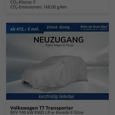
CO
-Klasse:
F
2
CO
-Emissionen:
168,00 g/km
2
ab 412,– € mtl.
Volkswagen T7 Transporter
BEV 100 kW RWD LR e- Kombi 9 Sitze