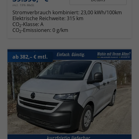
incl. 19% MwSt.
Stromverbrauch kombiniert:
23,00 kWh/100km
Elektrische Reichweite:
315 km
CO
-Klasse:
A
2
CO
-Emissionen:
0 g/km
2
ab 382,– € mtl.