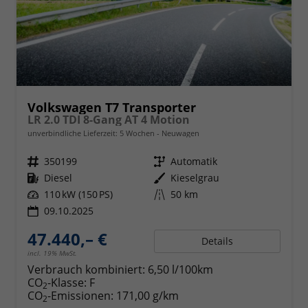
Volkswagen T7 Transporter
LR 2.0 TDI 8-Gang AT 4 Motion
unverbindliche Lieferzeit:
5 Wochen
Neuwagen
Fahrzeugnr.
350199
Getriebe
Automatik
Kraftstoff
Diesel
Außenfarbe
Kieselgrau
Leistung
110 kW (150 PS)
Kilometerstand
50 km
09.10.2025
47.440,– €
Details
incl. 19% MwSt.
Verbrauch kombiniert:
6,50 l/100km
CO
-Klasse:
F
2
CO
-Emissionen:
171,00 g/km
2