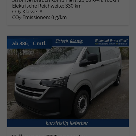
Elektrische Reichweite:
330 km
CO
-Klasse:
A
2
CO
-Emissionen:
0 g/km
2
ab 386,– € mtl.