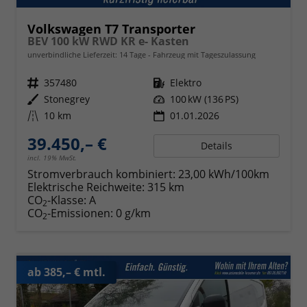
Volkswagen T7 Transporter
BEV 100 kW RWD KR e- Kasten
unverbindliche Lieferzeit:
14 Tage
Fahrzeug mit Tageszulassung
Fahrzeugnr.
357480
Kraftstoff
Elektro
Außenfarbe
Stonegrey
Leistung
100 kW (136 PS)
Kilometerstand
10 km
01.01.2026
39.450,– €
Details
incl. 19% MwSt.
Stromverbrauch kombiniert:
23,00 kWh/100km
Elektrische Reichweite:
315 km
CO
-Klasse:
A
2
CO
-Emissionen:
0 g/km
2
ab 385,– € mtl.