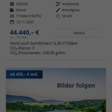
Fahrzeugnr.
350203
Getriebe
Automatik
Kraftstoff
Diesel
Außenfarbe
Kieselgrau
Leistung
110 kW (150 PS)
Kilometerstand
50 km
13.11.2025
44.440,– €
Details
incl. 19% MwSt.
Verbrauch kombiniert:
6,30 l/100km
CO
-Klasse:
F
2
CO
-Emissionen:
168,00 g/km
2
ab 459,– € mtl.