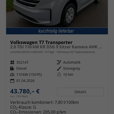
Volkswagen T7 Transporter
2.0 TDI 110 kW KR DSG 9 Sitzer Kamera AHK GV5
unverbindliche Lieferzeit:
14 Tage
Fahrzeug mit Tageszulassung
Fahrzeugnr.
352147
Getriebe
Automatik
Kraftstoff
Diesel
Außenfarbe
Stonegrey
Leistung
110 kW (150 PS)
Kilometerstand
10 km
01.04.2026
43.780,– €
Details
incl. 19% MwSt.
Verbrauch kombiniert:
7,80 l/100km
CO
-Klasse:
G
2
CO
-Emissionen:
205,00 g/km
2