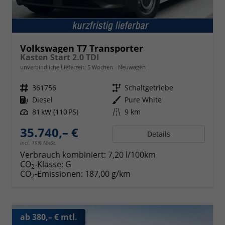
Volkswagen T7 Transporter
Kasten Start 2.0 TDI
unverbindliche Lieferzeit:
5 Wochen
Neuwagen
Fahrzeugnr.
361756
Getriebe
Schaltgetriebe
Kraftstoff
Diesel
Außenfarbe
Pure White
Leistung
81 kW (110 PS)
Kilometerstand
9 km
35.740,– €
Details
incl. 19% MwSt.
Verbrauch kombiniert:
7,20 l/100km
CO
-Klasse:
G
2
CO
-Emissionen:
187,00 g/km
2
ab 380,– € mtl.