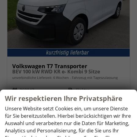
Volkswagen T7 Transporter
BEV 100 kW RWD KR e- Kombi 9 Sitze
unverbindliche Lieferzeit:
6 Wochen
Fahrzeug mit Tageszulassung
Fahrzeugnr.
360047
Kraftstoff
Elektro
Wir respektieren Ihre Privatsphäre
Außenfarbe
Clear White
Leistung
100 kW (136 PS)
Kilometerstand
10 km
01.05.2026
Unsere Website setzt Cookies ein, um unsere Dienste
42.080,– €
für Sie bereitzustellen. Hierbei berücksichtigen wir Ihre
Details
Auswahl und verarbeiten nur die Daten für Marketing,
incl. 19% MwSt.
Analytics und Personalisierung, für die Sie uns Ihr
Stromverbrauch kombiniert:
26,50 kWh/100km
Elektrische Reichweite:
354 km