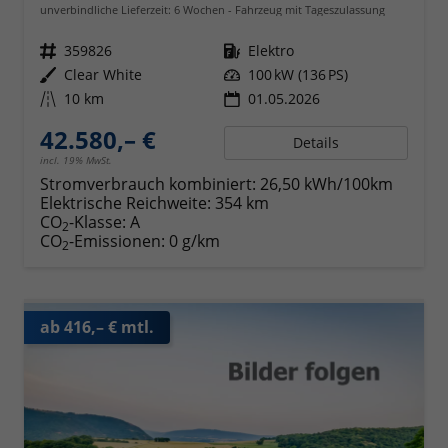
unverbindliche Lieferzeit:
6 Wochen
Fahrzeug mit Tageszulassung
Fahrzeugnr.
359826
Kraftstoff
Elektro
Außenfarbe
Clear White
Leistung
100 kW (136 PS)
Kilometerstand
10 km
01.05.2026
42.580,– €
Details
incl. 19% MwSt.
Stromverbrauch kombiniert:
26,50 kWh/100km
Elektrische Reichweite:
354 km
CO
-Klasse:
A
2
CO
-Emissionen:
0 g/km
2
ab 416,– € mtl.