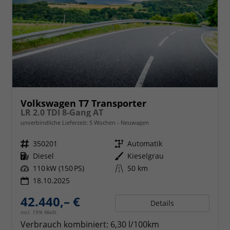
Volkswagen T7 Transporter
LR 2.0 TDI 8-Gang AT
unverbindliche Lieferzeit:
5 Wochen
Neuwagen
Fahrzeugnr.
350201
Getriebe
Automatik
Kraftstoff
Diesel
Außenfarbe
Kieselgrau
Leistung
110 kW (150 PS)
Kilometerstand
50 km
18.10.2025
42.440,– €
Details
incl. 19% MwSt.
Verbrauch kombiniert:
6,30 l/100km