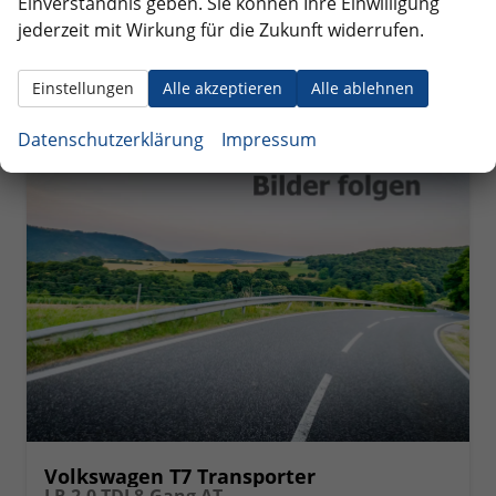
Einverständnis geben. Sie können Ihre Einwilligung
CO
-Klasse:
A
2
jederzeit mit Wirkung für die Zukunft widerrufen.
CO
-Emissionen:
0 g/km
2
Einstellungen
Alle akzeptieren
Alle ablehnen
ab 411,– € mtl.
Datenschutzerklärung
Impressum
Volkswagen T7 Transporter
LR 2.0 TDI 8-Gang AT