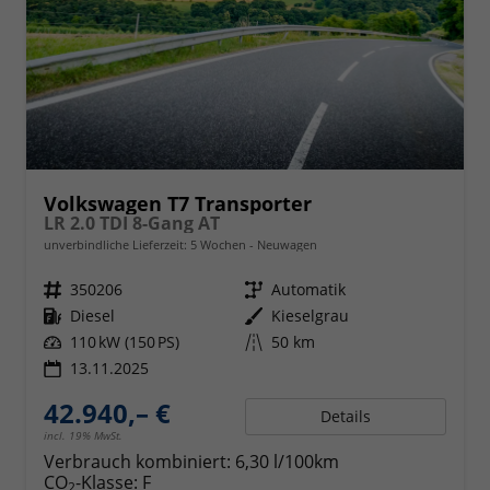
Volkswagen T7 Transporter
LR 2.0 TDI 8-Gang AT
unverbindliche Lieferzeit:
5 Wochen
Neuwagen
Fahrzeugnr.
350206
Getriebe
Automatik
Kraftstoff
Diesel
Außenfarbe
Kieselgrau
Leistung
110 kW (150 PS)
Kilometerstand
50 km
13.11.2025
42.940,– €
Details
incl. 19% MwSt.
Verbrauch kombiniert:
6,30 l/100km
CO
-Klasse:
F
2