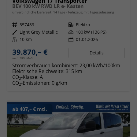
Volkswagen T7 Transporter
BEV 100 kW RWD LR e- Kasten
unverbindliche Lieferzeit:
14 Tage
Fahrzeug mit Tageszulassung
Fahrzeugnr.
357489
Kraftstoff
Elektro
Außenfarbe
Light Grey Metallic
Leistung
100 kW (136 PS)
Kilometerstand
10 km
01.01.2026
39.870,– €
Details
incl. 19% MwSt.
Stromverbrauch kombiniert:
23,00 kWh/100km
Elektrische Reichweite:
315 km
CO
-Klasse:
A
2
CO
-Emissionen:
0 g/km
2
ab 407,– € mtl.