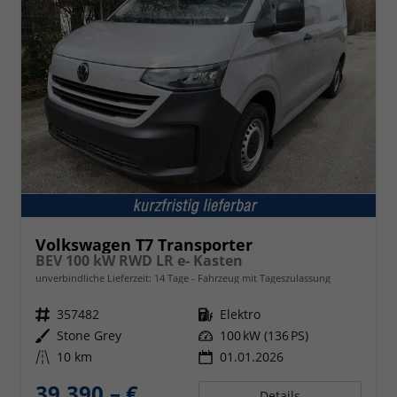
Volkswagen T7 Transporter
BEV 100 kW RWD LR e- Kasten
unverbindliche Lieferzeit:
14 Tage
Fahrzeug mit Tageszulassung
Fahrzeugnr.
357482
Kraftstoff
Elektro
Außenfarbe
Stone Grey
Leistung
100 kW (136 PS)
Kilometerstand
10 km
01.01.2026
39.390,– €
Details