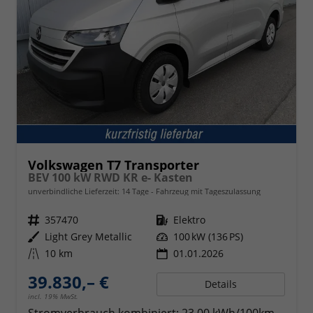
Volkswagen T7 Transporter
BEV 100 kW RWD KR e- Kasten
unverbindliche Lieferzeit:
14 Tage
Fahrzeug mit Tageszulassung
Fahrzeugnr.
357470
Kraftstoff
Elektro
Außenfarbe
Light Grey Metallic
Leistung
100 kW (136 PS)
Kilometerstand
10 km
01.01.2026
39.830,– €
Details
incl. 19% MwSt.
Stromverbrauch kombiniert:
23,00 kWh/100km