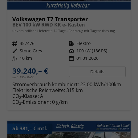
Volkswagen T7 Transporter
BEV 100 kW RWD KR e- Kasten
unverbindliche Lieferzeit:
14 Tage
Fahrzeug mit Tageszulassung
Fahrzeugnr.
357476
Kraftstoff
Elektro
Außenfarbe
Stone Grey
Leistung
100 kW (136 PS)
Kilometerstand
10 km
01.01.2026
39.240,– €
Details
incl. 19% MwSt.
Stromverbrauch kombiniert:
23,00 kWh/100km
Elektrische Reichweite:
315 km
CO
-Klasse:
A
2
CO
-Emissionen:
0 g/km
2
ab 381,– € mtl.