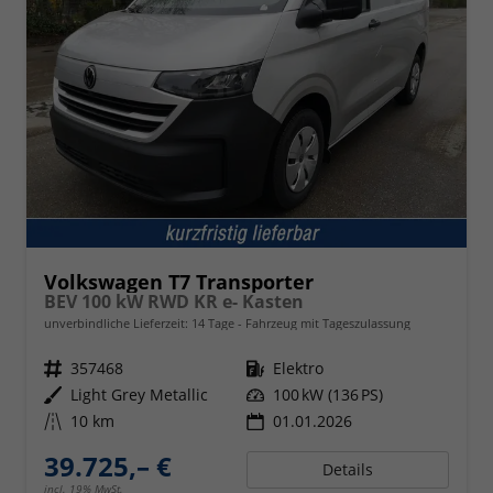
Volkswagen T7 Transporter
BEV 100 kW RWD KR e- Kasten
unverbindliche Lieferzeit:
14 Tage
Fahrzeug mit Tageszulassung
Fahrzeugnr.
357468
Kraftstoff
Elektro
Außenfarbe
Light Grey Metallic
Leistung
100 kW (136 PS)
Kilometerstand
10 km
01.01.2026
39.725,– €
Details
incl. 19% MwSt.