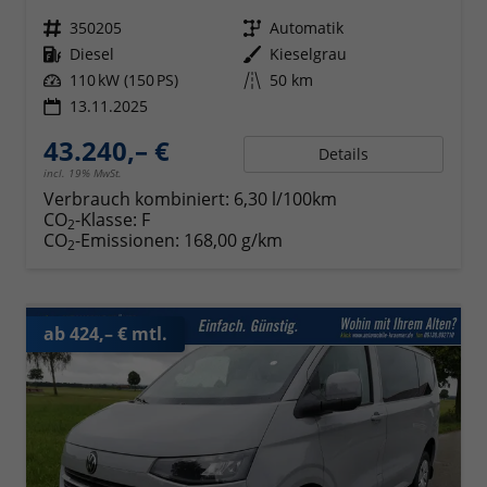
Fahrzeugnr.
350205
Getriebe
Automatik
Kraftstoff
Diesel
Außenfarbe
Kieselgrau
Leistung
110 kW (150 PS)
Kilometerstand
50 km
13.11.2025
43.240,– €
Details
incl. 19% MwSt.
Verbrauch kombiniert:
6,30 l/100km
CO
-Klasse:
F
2
CO
-Emissionen:
168,00 g/km
2
ab 424,– € mtl.