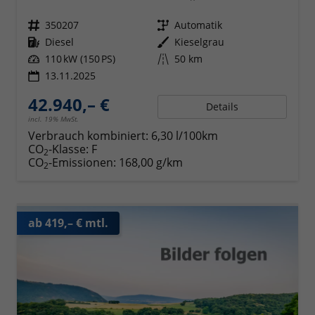
Fahrzeugnr.
350207
Getriebe
Automatik
Kraftstoff
Diesel
Außenfarbe
Kieselgrau
Leistung
110 kW (150 PS)
Kilometerstand
50 km
13.11.2025
42.940,– €
Details
incl. 19% MwSt.
Verbrauch kombiniert:
6,30 l/100km
CO
-Klasse:
F
2
CO
-Emissionen:
168,00 g/km
2
ab 419,– € mtl.