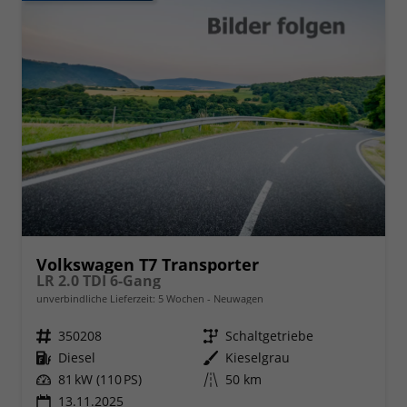
Volkswagen T7 Transporter
LR 2.0 TDI 6-Gang
unverbindliche Lieferzeit:
5 Wochen
Neuwagen
Fahrzeugnr.
350208
Getriebe
Schaltgetriebe
Kraftstoff
Diesel
Außenfarbe
Kieselgrau
Leistung
81 kW (110 PS)
Kilometerstand
50 km
13.11.2025