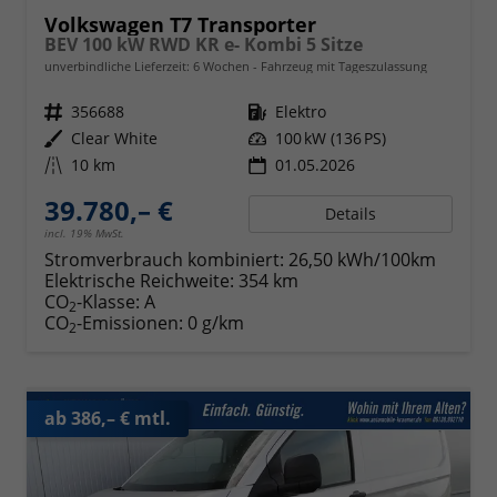
Volkswagen T7 Transporter
BEV 100 kW RWD KR e- Kombi 5 Sitze
unverbindliche Lieferzeit:
6 Wochen
Fahrzeug mit Tageszulassung
Fahrzeugnr.
356688
Kraftstoff
Elektro
Außenfarbe
Clear White
Leistung
100 kW (136 PS)
Kilometerstand
10 km
01.05.2026
39.780,– €
Details
incl. 19% MwSt.
Stromverbrauch kombiniert:
26,50 kWh/100km
Elektrische Reichweite:
354 km
CO
-Klasse:
A
2
CO
-Emissionen:
0 g/km
2
ab 386,– € mtl.