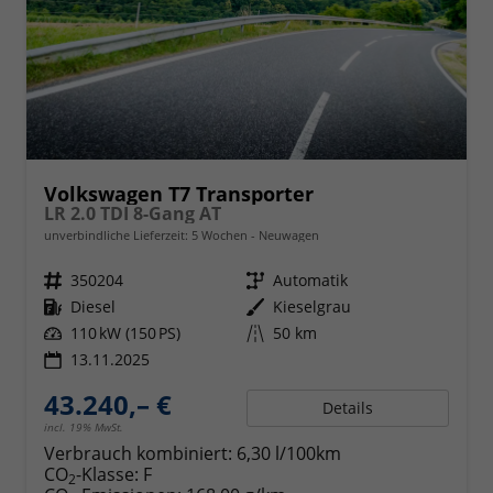
Volkswagen T7 Transporter
LR 2.0 TDI 8-Gang AT
unverbindliche Lieferzeit:
5 Wochen
Neuwagen
Fahrzeugnr.
350204
Getriebe
Automatik
Kraftstoff
Diesel
Außenfarbe
Kieselgrau
Leistung
110 kW (150 PS)
Kilometerstand
50 km
13.11.2025
43.240,– €
Details
incl. 19% MwSt.
Verbrauch kombiniert:
6,30 l/100km
CO
-Klasse:
F
2