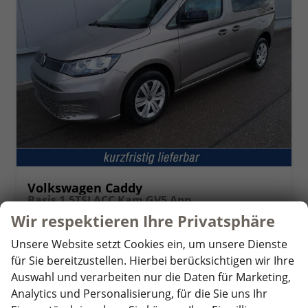
Volkswagen Caddy
Basis 1.5TSI ACC Kam GV5 App
unverbindliche Lieferzeit:
4 Wochen
Fahrzeug mit Tageszulassung
Wir respektieren Ihre Privatsphäre
Fahrzeugnr.
359895
Getriebe
Schaltgetriebe
Unsere Website setzt Cookies ein, um unsere Dienste
Kraftstoff
Benzin
Außenfarbe
Mojave Beige Metallic
für Sie bereitzustellen. Hierbei berücksichtigen wir Ihre
Leistung
85 kW (116 PS)
Kilometerstand
10 km
Auswahl und verarbeiten nur die Daten für Marketing,
01.06.2026
Analytics und Personalisierung, für die Sie uns Ihr