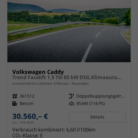
Volkswagen Caddy
Trend Facelift 1.5 TSI 85 kW DSG,Klimaautomatik, 5 Sitze, Zuziehhilfe Schiebetüren + Heckklappe, PDC v+h, ACC, Side Assist Blind Spot, Ausparkhilfe, Ausstiegswarner, Digital Cockpit PRO, Radioanlage Navigationsvorbereituing,, Mittearmlehne verstellbar
unverbindliche Lieferzeit:
4 Monate
Neuwagen
Fahrzeugnr.
361512
Getriebe
Doppelkupplungsgetriebe (DSG)
Kraftstoff
Benzin
Leistung
85 kW (116 PS)
30.560,– €
Details
incl. 19% MwSt.
Verbrauch kombiniert:
6,60 l/100km
CO
-Klasse:
E
2