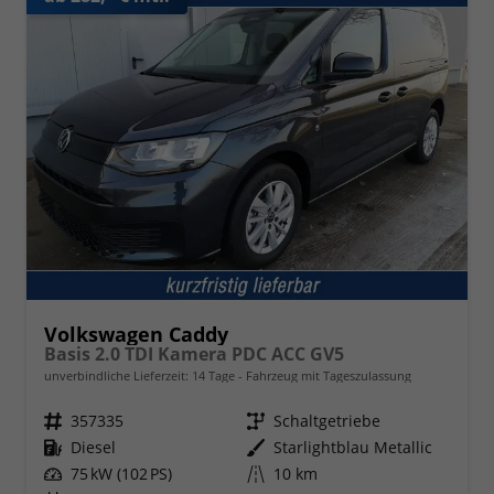
Volkswagen Caddy
Basis 2.0 TDI Kamera PDC ACC GV5
unverbindliche Lieferzeit:
14 Tage
Fahrzeug mit Tageszulassung
Fahrzeugnr.
357335
Getriebe
Schaltgetriebe
Kraftstoff
Diesel
Außenfarbe
Starlightblau Metallic
Leistung
75 kW (102 PS)
Kilometerstand
10 km