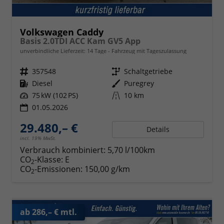
Volkswagen Caddy
Basis 2.0TDI ACC Kam GV5 App
unverbindliche Lieferzeit:
14 Tage
Fahrzeug mit Tageszulassung
Fahrzeugnr.
357548
Getriebe
Schaltgetriebe
Kraftstoff
Diesel
Außenfarbe
Puregrey
Leistung
75 kW (102 PS)
Kilometerstand
10 km
01.05.2026
29.480,– €
Details
incl. 19% MwSt.
Verbrauch kombiniert:
5,70 l/100km
CO
-Klasse:
E
2
CO
-Emissionen:
150,00 g/km
2
ab 286,– € mtl.