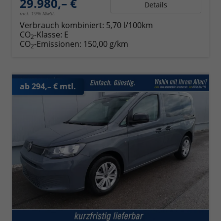
29.980,– €
Details
incl. 19% MwSt.
Verbrauch kombiniert:
5,70 l/100km
CO
-Klasse:
E
2
CO
-Emissionen:
150,00 g/km
2
ab 294,– € mtl.