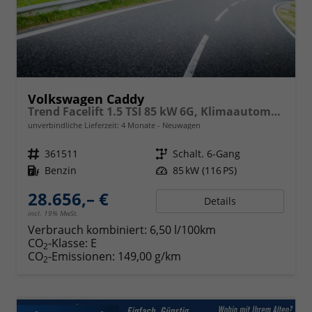
Volkswagen Caddy
Trend Facelift 1.5 TSI 85 kW 6G, Klimaautomatik, 5 Sitze, Zuziehhilfe Schiebetüren + Heckklappe, PDC v+h, ACC, Side Assist Blind Spot, Ausparkhilfe, Ausstiegswarner, Digital Cockpit PRO, Radioanlage Navigationsvorbereituing,, Mittearmlehne verstellbar
unverbindliche Lieferzeit:
4 Monate
Neuwagen
Fahrzeugnr.
361511
Getriebe
Schalt. 6-Gang
Kraftstoff
Benzin
Leistung
85 kW (116 PS)
28.656,– €
Details
incl. 19% MwSt.
Verbrauch kombiniert:
6,50 l/100km
CO
-Klasse:
E
2
CO
-Emissionen:
149,00 g/km
2