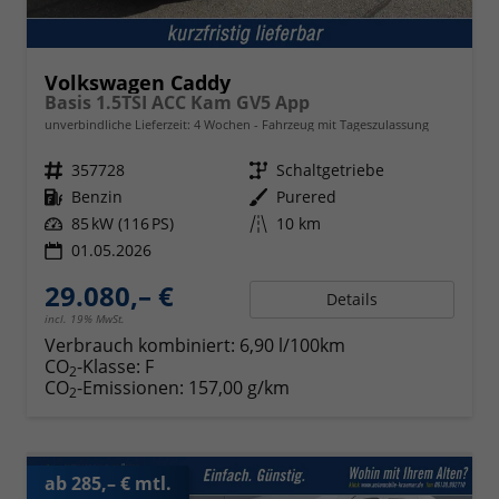
Volkswagen Caddy
Basis 1.5TSI ACC Kam GV5 App
unverbindliche Lieferzeit:
4 Wochen
Fahrzeug mit Tageszulassung
Fahrzeugnr.
357728
Getriebe
Schaltgetriebe
Kraftstoff
Benzin
Außenfarbe
Purered
Leistung
85 kW (116 PS)
Kilometerstand
10 km
01.05.2026
29.080,– €
Details
incl. 19% MwSt.
Verbrauch kombiniert:
6,90 l/100km
CO
-Klasse:
F
2
CO
-Emissionen:
157,00 g/km
2
ab 285,– € mtl.