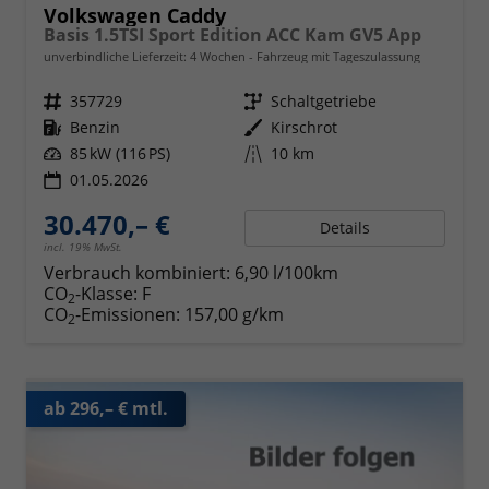
Volkswagen Caddy
Basis 1.5TSI Sport Edition ACC Kam GV5 App
unverbindliche Lieferzeit:
4 Wochen
Fahrzeug mit Tageszulassung
Fahrzeugnr.
357729
Getriebe
Schaltgetriebe
Kraftstoff
Benzin
Außenfarbe
Kirschrot
Leistung
85 kW (116 PS)
Kilometerstand
10 km
01.05.2026
30.470,– €
Details
incl. 19% MwSt.
Verbrauch kombiniert:
6,90 l/100km
CO
-Klasse:
F
2
CO
-Emissionen:
157,00 g/km
2
ab 296,– € mtl.