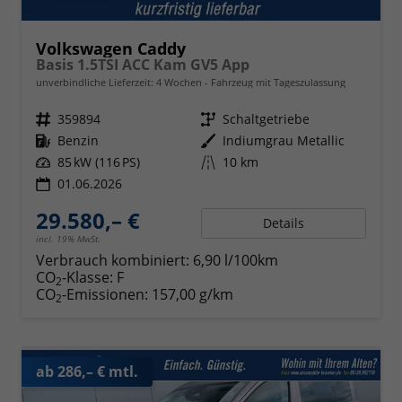
Volkswagen Caddy
Basis 1.5TSI ACC Kam GV5 App
unverbindliche Lieferzeit:
4 Wochen
Fahrzeug mit Tageszulassung
Fahrzeugnr.
359894
Getriebe
Schaltgetriebe
Kraftstoff
Benzin
Außenfarbe
Indiumgrau Metallic
Leistung
85 kW (116 PS)
Kilometerstand
10 km
01.06.2026
29.580,– €
Details
incl. 19% MwSt.
Verbrauch kombiniert:
6,90 l/100km
CO
-Klasse:
F
2
CO
-Emissionen:
157,00 g/km
2
ab 286,– € mtl.