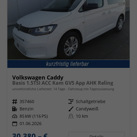
Volkswagen Caddy
Basis 1.5TSI ACC Kam GV5 App AHK Reling
unverbindliche Lieferzeit:
14 Tage
Fahrzeug mit Tageszulassung
Fahrzeugnr.
357460
Getriebe
Schaltgetriebe
Kraftstoff
Benzin
Außenfarbe
Candyweiß
Leistung
85 kW (116 PS)
Kilometerstand
10 km
01.06.2026
30.380,– €
Details