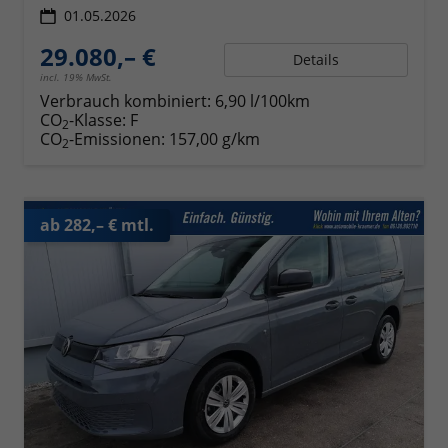
01.05.2026
29.080,– €
Details
incl. 19% MwSt.
Verbrauch kombiniert:
6,90 l/100km
CO
-Klasse:
F
2
CO
-Emissionen:
157,00 g/km
2
ab 282,– € mtl.