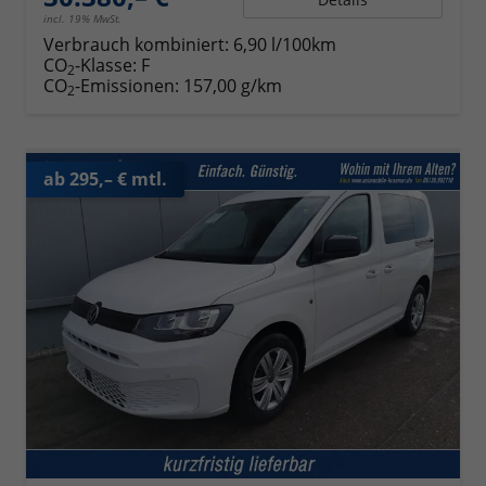
incl. 19% MwSt.
Verbrauch kombiniert:
6,90 l/100km
CO
-Klasse:
F
2
CO
-Emissionen:
157,00 g/km
2
ab 295,– € mtl.