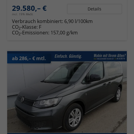
29.580,– €
Details
incl. 19% MwSt.
Verbrauch kombiniert:
6,90 l/100km
CO
-Klasse:
F
2
CO
-Emissionen:
157,00 g/km
2
ab 286,– € mtl.