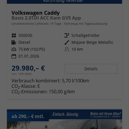
Volkswagen Caddy
Basis 2.0TDI ACC Kam GV5 App
unverbindliche Lieferzeit:
14 Tage
Fahrzeug mit Tageszulassung
Fahrzeugnr.
350030
Getriebe
Schaltgetriebe
Kraftstoff
Diesel
Außenfarbe
Mojave Beige Metallic
Leistung
75 kW (102 PS)
Kilometerstand
10 km
01.01.2026
29.980,– €
Details
incl. 19% MwSt.
Verbrauch kombiniert:
5,70 l/100km
CO
-Klasse:
E
2
CO
-Emissionen:
150,00 g/km
2
ab 290,– € mtl.