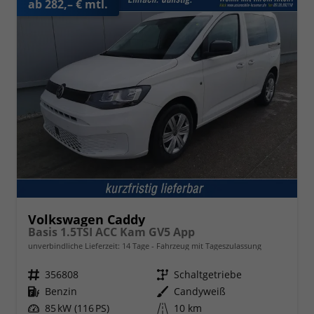
ab 282,– € mtl.
Volkswagen Caddy
Basis 1.5TSI ACC Kam GV5 App
unverbindliche Lieferzeit:
14 Tage
Fahrzeug mit Tageszulassung
Fahrzeugnr.
356808
Getriebe
Schaltgetriebe
Kraftstoff
Benzin
Außenfarbe
Candyweiß
Leistung
85 kW (116 PS)
Kilometerstand
10 km