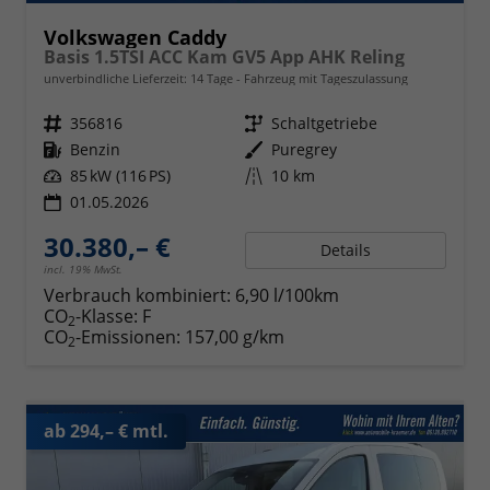
Volkswagen Caddy
Basis 1.5TSI ACC Kam GV5 App AHK Reling
unverbindliche Lieferzeit:
14 Tage
Fahrzeug mit Tageszulassung
Fahrzeugnr.
356816
Getriebe
Schaltgetriebe
Kraftstoff
Benzin
Außenfarbe
Puregrey
Leistung
85 kW (116 PS)
Kilometerstand
10 km
01.05.2026
30.380,– €
Details
incl. 19% MwSt.
Verbrauch kombiniert:
6,90 l/100km
CO
-Klasse:
F
2
CO
-Emissionen:
157,00 g/km
2
ab 294,– € mtl.