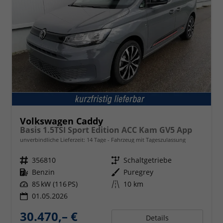
Volkswagen Caddy
Basis 1.5TSI Sport Edition ACC Kam GV5 App
unverbindliche Lieferzeit:
14 Tage
Fahrzeug mit Tageszulassung
Fahrzeugnr.
356810
Getriebe
Schaltgetriebe
Kraftstoff
Benzin
Außenfarbe
Puregrey
Leistung
85 kW (116 PS)
Kilometerstand
10 km
01.05.2026
30.470,– €
Details