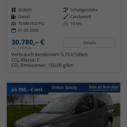
Fahrzeugnr.
353600
Getriebe
Schaltgetriebe
Kraftstoff
Diesel
Außenfarbe
Candyweiß
Leistung
75 kW (102 PS)
Kilometerstand
10 km
01.03.2026
30.780,– €
Details
incl. 19% MwSt.
Verbrauch kombiniert:
5,70 l/100km
CO
-Klasse:
E
2
CO
-Emissionen:
150,00 g/km
2
ab 298,– € mtl.