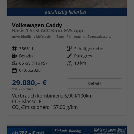
Volkswagen Caddy
Basis 1.5TSI ACC Kam GV5 App
unverbindliche Lieferzeit:
14 Tage
Fahrzeug mit Tageszulassung
Fahrzeugnr.
356811
Getriebe
Schaltgetriebe
Kraftstoff
Benzin
Außenfarbe
Puregrey
Leistung
85 kW (116 PS)
Kilometerstand
10 km
01.05.2026
29.080,– €
Details
incl. 19% MwSt.
Verbrauch kombiniert:
6,90 l/100km
CO
-Klasse:
F
2
CO
-Emissionen:
157,00 g/km
2
ab 282,– € mtl.