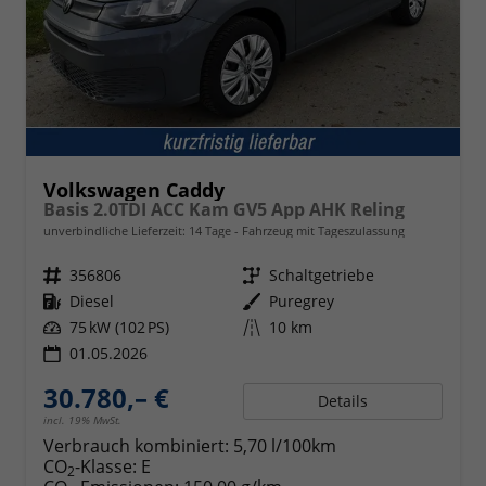
Volkswagen Caddy
Basis 2.0TDI ACC Kam GV5 App AHK Reling
unverbindliche Lieferzeit:
14 Tage
Fahrzeug mit Tageszulassung
Fahrzeugnr.
356806
Getriebe
Schaltgetriebe
Kraftstoff
Diesel
Außenfarbe
Puregrey
Leistung
75 kW (102 PS)
Kilometerstand
10 km
01.05.2026
30.780,– €
Details
incl. 19% MwSt.
Verbrauch kombiniert:
5,70 l/100km
CO
-Klasse:
E
2