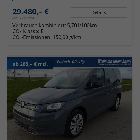
29.480,– €
Details
incl. 19% MwSt.
Verbrauch kombiniert:
5,70 l/100km
CO
-Klasse:
E
2
CO
-Emissionen:
150,00 g/km
2
ab 285,– € mtl.