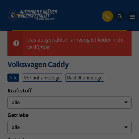
fahrzeug
Das ausgewählte Fahrzeug ist leider nicht
verfügbar.
Volkswagen Caddy
Alle
Vorlauffahrzeuge
Bestellfahrzeuge
Kraftstoff
Getriebe