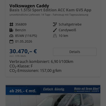
Volkswagen Caddy
Basis 1.5TSI Sport Edition ACC Kam GV5 App
unverbindliche Lieferzeit:
14 Tage
Fahrzeug mit Tageszulassung
Fahrzeugnr.
356809
Getriebe
Schaltgetriebe
Kraftstoff
Benzin
Außenfarbe
Candyweiß
Leistung
85 kW (116 PS)
Kilometerstand
10 km
01.05.2026
30.470,– €
Details
incl. 19% MwSt.
Verbrauch kombiniert:
6,90 l/100km
CO
-Klasse:
F
2
CO
-Emissionen:
157,00 g/km
2
ab 295,– € mtl.