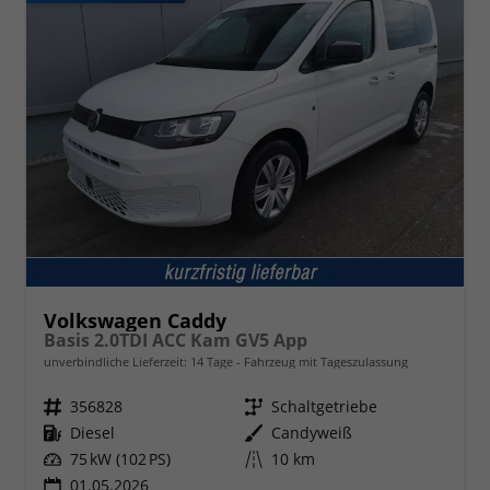
Volkswagen Caddy
Basis 2.0TDI ACC Kam GV5 App
unverbindliche Lieferzeit:
14 Tage
Fahrzeug mit Tageszulassung
Fahrzeugnr.
356828
Getriebe
Schaltgetriebe
Kraftstoff
Diesel
Außenfarbe
Candyweiß
Leistung
75 kW (102 PS)
Kilometerstand
10 km
01.05.2026