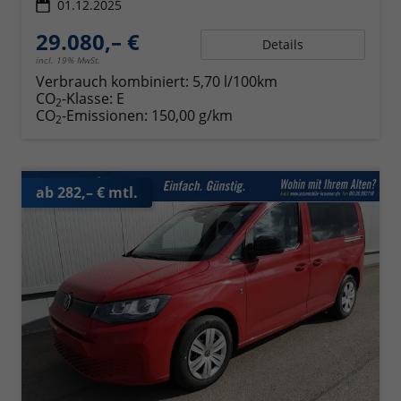
01.12.2025
29.080,– €
Details
incl. 19% MwSt.
Verbrauch kombiniert:
5,70 l/100km
CO
-Klasse:
E
2
CO
-Emissionen:
150,00 g/km
2
ab 282,– € mtl.