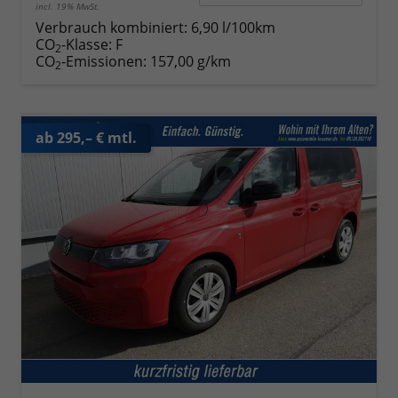
incl. 19% MwSt.
Verbrauch kombiniert:
6,90 l/100km
CO
-Klasse:
F
2
CO
-Emissionen:
157,00 g/km
2
ab 295,– € mtl.