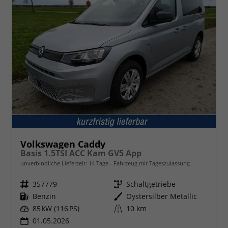
Volkswagen Caddy
Basis 1.5TSI ACC Kam GV5 App
unverbindliche Lieferzeit:
14 Tage
Fahrzeug mit Tageszulassung
Fahrzeugnr.
357779
Getriebe
Schaltgetriebe
Kraftstoff
Benzin
Außenfarbe
Oystersilber Metallic
Leistung
85 kW (116 PS)
Kilometerstand
10 km
01.05.2026