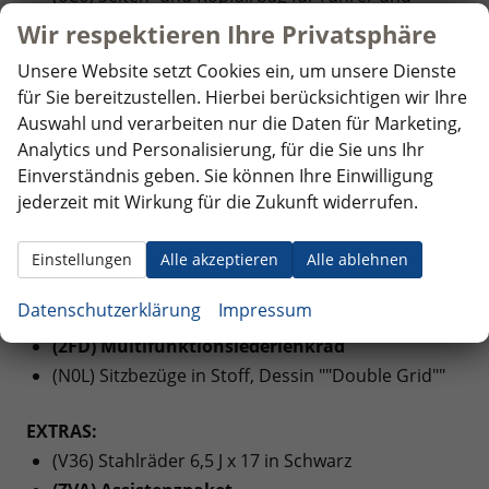
Beifahrer, Kopfairbags für die äußeren Sitzplätze
Wir respektieren Ihre Privatsphäre
hinten und Mittenairbag vorn
Unsere Website setzt Cookies ein, um unsere Dienste
für Sie bereitzustellen. Hierbei berücksichtigen wir Ihre
INNENAUSSTATTUNG UND KOMFORT:
Auswahl und verarbeiten nur die Daten für Marketing,
(6XP) Außenspiegel elektrisch anklapp-,
Analytics und Personalisierung, für die Sie uns Ihr
einstell- und beheizbar
Einverständnis geben. Sie können Ihre Einwilligung
(3L1) Höheneinstellung für Sitz links, manuell
jederzeit mit Wirkung für die Zukunft widerrufen.
(3A0) Kindersitzverankerung (I-Size) und Top
Tether für Sitze im FGR (außer mittlerer Sitz der 2.
Einstellungen
Alle akzeptieren
Alle ablehnen
Sitzreihe)
Datenschutzerklärung
Impressum
(KH6) Klimaanlage mit manueller Regelung
(2FD) Multifunktionslederlenkrad
(N0L) Sitzbezüge in Stoff, Dessin ""Double Grid""
EXTRAS:
(V36) Stahlräder 6,5 J x 17 in Schwarz