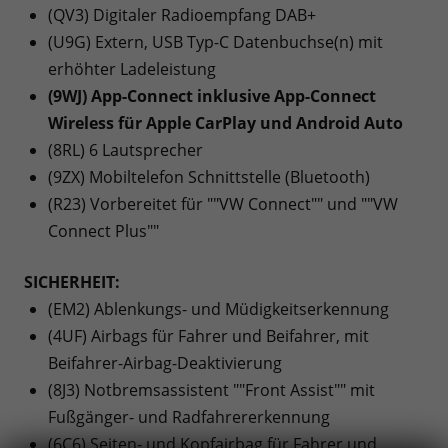
(QV3) Digitaler Radioempfang DAB+
(U9G) Extern, USB Typ-C Datenbuchse(n) mit
erhöhter Ladeleistung
(9WJ) App-Connect inklusive App-Connect
Wireless für Apple CarPlay und Android Auto
(8RL) 6 Lautsprecher
(9ZX) Mobiltelefon Schnittstelle (Bluetooth)
(R23) Vorbereitet für ""VW Connect"" und ""VW
Connect Plus""
SICHERHEIT:
(EM2) Ablenkungs- und Müdigkeitserkennung
(4UF) Airbags für Fahrer und Beifahrer, mit
Beifahrer-Airbag-Deaktivierung
(8J3) Notbremsassistent ""Front Assist"" mit
Fußgänger- und Radfahrererkennung
(6C6) Seiten- und Kopfairbag für Fahrer und