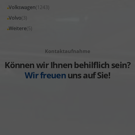
von
Fahrzeuge
Alle
Volkswagen
(1243)
anzeigen
Suzuki
von
Fahrzeuge
Alle
Volvo
(3)
anzeigen
Toyota
von
Fahrzeuge
Alle
Weitere
(5)
anzeigen
Volkswagen
von
Fahrzeuge
anzeigen
Volvo
von
anzeigen
Kontaktaufnahme
Weitere
anzeigen
Können wir Ihnen behilflich sein?
Wir freuen
uns auf Sie!