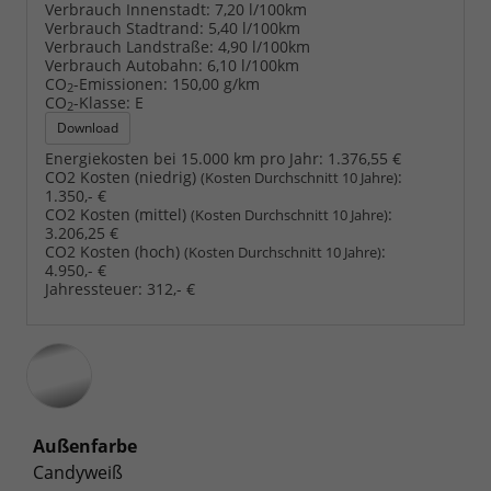
Verbrauch Innenstadt:
7,20 l/100km
Verbrauch Stadtrand:
5,40 l/100km
Verbrauch Landstraße:
4,90 l/100km
Verbrauch Autobahn:
6,10 l/100km
CO
-Emissionen:
150,00 g/km
2
CO
-Klasse:
E
2
Download
Energiekosten bei 15.000 km pro Jahr:
1.376,55 €
CO2 Kosten (niedrig)
:
(Kosten Durchschnitt 10 Jahre)
1.350,- €
CO2 Kosten (mittel)
:
(Kosten Durchschnitt 10 Jahre)
3.206,25 €
CO2 Kosten (hoch)
:
(Kosten Durchschnitt 10 Jahre)
4.950,- €
Jahressteuer:
312,- €
Außenfarbe
Candyweiß