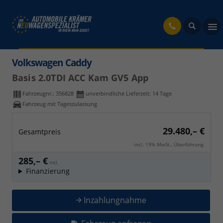
fahrzeug
Volkswagen Caddy
Basis 2.0TDI ACC Kam GV5 App
Fahrzeugnr.:
356828
unverbindliche Lieferzeit:
14 Tage
Fahrzeug mit Tageszulassung
29.480,– €
Gesamtpreis
incl. 19% MwSt., Überführung.
285,– €
mtl.
Finanzierung
Inzahlungnahme