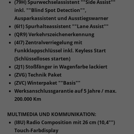
(79H) Spurwechselassistent ""Side Assist""
inkl. ""Blind Spot Detection"",
Ausparkassistent und Ausstiegswarner
(6I1) Spurhalteassistent ""Lane Assist""
(QR9) Verkehrszeichenerkennung
(4I7) Zentralverriegelung mit
Funkklappschlüssel inkl. Keyless Start
(Schlüsselloses starten)
(2J1) Stoßfänger in Wagenfarbe lackiert
(ZVG) Technik Paket
(ZVC) Winterpaket ""Basis""
Werksanschlussgarantie auf 5 Jahre / max.
200.000 Km
MULTIMEDIA UND KOMMUNIKATION:
(I8U) Radio Composition mit 26 cm (10,4"")
Touch-Farbdisplay