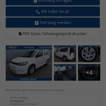
Fahrzeug anfragen
Wir rufen Sie an
Fahrzeug merken
PDF-Datei, Fahrzeugexposé drucken
+4
Beispielbilder, ggf. teilweise mit Sonderausstattung
AUSSENFARBE
Candyweiß
INNENAUSSTATTUNG