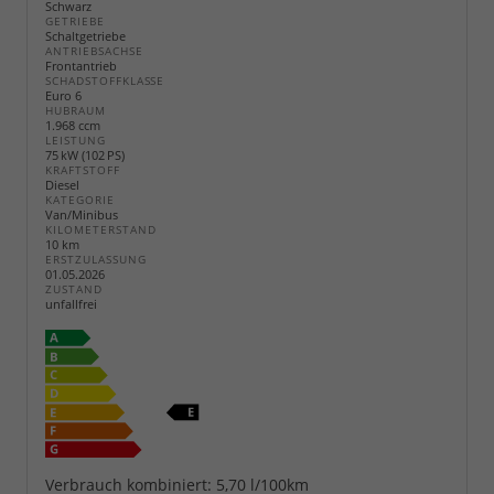
Schwarz
GETRIEBE
Schaltgetriebe
ANTRIEBSACHSE
Frontantrieb
SCHADSTOFFKLASSE
Euro 6
HUBRAUM
1.968 ccm
LEISTUNG
75 kW (102 PS)
KRAFTSTOFF
Diesel
KATEGORIE
Van/Minibus
KILOMETERSTAND
10 km
ERSTZULASSUNG
01.05.2026
ZUSTAND
unfallfrei
Verbrauch kombiniert:
5,70 l/100km