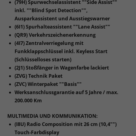
(79H) Spurwechselassistent ""Side Assist""
inkl. ""Blind Spot Detection"",
Ausparkassistent und Ausstiegswarner
(6I1) Spurhalteassistent ""Lane Assist""
(QR9) Verkehrszeichenerkennung
(4I7) Zentralverriegelung mit
Funkklappschlüssel inkl. Keyless Start
(Schlüsselloses starten)
(2J1) Stoßfänger in Wagenfarbe lackiert
(ZVG) Technik Paket
(ZVC) Winterpaket ""Basis""
Werksanschlussgarantie auf 5 Jahre / max.
200.000 Km
MULTIMEDIA UND KOMMUNIKATION:
(I8U) Radio Composition mit 26 cm (10,4"")
Touch-Farbdisplay