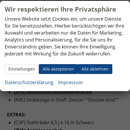
Beifahrer, Kopfairbags für die äußeren Sitzplätze
Wir respektieren Ihre Privatsphäre
hinten und Mittenairbag vorn
Unsere Website setzt Cookies ein, um unsere Dienste
für Sie bereitzustellen. Hierbei berücksichtigen wir Ihre
INNENAUSSTATTUNG UND KOMFORT:
Auswahl und verarbeiten nur die Daten für Marketing,
(6XP) Außenspiegel elektrisch anklapp-,
Analytics und Personalisierung, für die Sie uns Ihr
einstell- und beheizbar
Einverständnis geben. Sie können Ihre Einwilligung
(3L1) Höheneinstellung für Sitz links, manuell
jederzeit mit Wirkung für die Zukunft widerrufen.
(3A0) Kindersitzverankerung (I-Size) und Top
Tether für Sitze im FGR (außer mittlerer Sitz der 2.
Einstellungen
Alle akzeptieren
Alle ablehnen
Sitzreihe)
Datenschutzerklärung
Impressum
(KH6) Klimaanlage mit manueller Regelung
(2FD) Multifunktionslederlenkrad
(N0L) Sitzbezüge in Stoff, Dessin ""Double Grid""
EXTRAS:
(C5P) Stahlräder 6,5 J x 16 in Schwarz