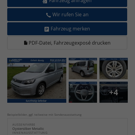
Fahrzeug anfragen
Wir rufen Sie an
Fahrzeug merken
PDF-Datei, Fahrzeugexposé drucken
+4
Beispielbilder, ggf. teilweise mit Sonderausstattung
AUSSENFARBE
Oystersilber Metallic
INNENAUSSTATTUNG