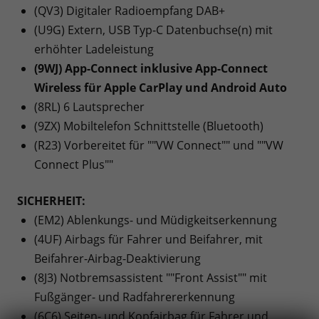
(QV3) Digitaler Radioempfang DAB+
(U9G) Extern, USB Typ-C Datenbuchse(n) mit
erhöhter Ladeleistung
(9WJ) App-Connect inklusive App-Connect
Wireless für Apple CarPlay und Android Auto
(8RL) 6 Lautsprecher
(9ZX) Mobiltelefon Schnittstelle (Bluetooth)
(R23) Vorbereitet für ""VW Connect"" und ""VW
Connect Plus""
SICHERHEIT:
(EM2) Ablenkungs- und Müdigkeitserkennung
(4UF) Airbags für Fahrer und Beifahrer, mit
Beifahrer-Airbag-Deaktivierung
(8J3) Notbremsassistent ""Front Assist"" mit
Fußgänger- und Radfahrererkennung
(6C6) Seiten- und Kopfairbag für Fahrer und