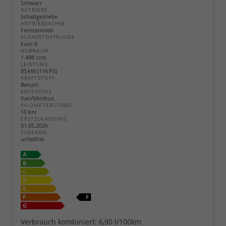
Schwarz
GETRIEBE
Schaltgetriebe
ANTRIEBSACHSE
Frontantrieb
SCHADSTOFFKLASSE
Euro 6
HUBRAUM
1.498 ccm
LEISTUNG
85 kW (116 PS)
KRAFTSTOFF
Benzin
KATEGORIE
Van/Minibus
KILOMETERSTAND
10 km
ERSTZULASSUNG
01.05.2026
ZUSTAND
unfallfrei
Verbrauch kombiniert:
6,90 l/100km