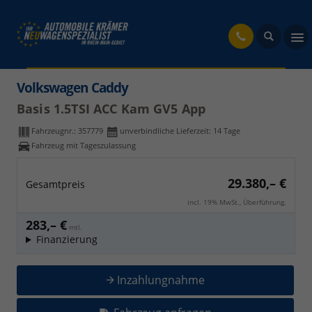
fahrzeug
Volkswagen Caddy
Basis 1.5TSI ACC Kam GV5 App
Fahrzeugnr.:
357779
unverbindliche Lieferzeit:
14 Tage
Fahrzeug mit Tageszulassung
29.380,– €
Gesamtpreis
incl. 19% MwSt., Überführung.
283,– €
mtl.
Finanzierung
Inzahlungnahme