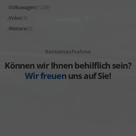
von
Fahrzeuge
Alle
Volkswagen
(1239)
anzeigen
Suzuki
von
Fahrzeuge
Alle
Volvo
(3)
anzeigen
Toyota
von
Fahrzeuge
Alle
Weitere
(5)
anzeigen
Volkswagen
von
Fahrzeuge
anzeigen
Volvo
von
anzeigen
Kontaktaufnahme
Weitere
anzeigen
Können wir Ihnen behilflich sein?
Wir freuen
uns auf Sie!