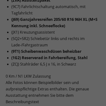
(ZVA) Assistenzpaket
(9C7) Fahrlichtschaltung automatisch, mit
Tagfahrlicht
(J69) Ganzjahresreifen 205/60 R16 96H XL (M+S
Kennung inkl. Schneeflocke)
(JX1) Kreuzungsassistent
(5Q2+5R2) Schiebetür links und rechts im
Lade-/Fahrgastraum
(9T1) Scheibenwaschdüsen beheizbar
(1G2) Reserverad in Fahrbereifung, Stahl
(ZCJ) Stahlräder 6,5 J x 16, in Schwarz
0 Km / N1 LKW Zulassung
Alle Fotos können Beispielbilder sein und
aufpreispflichtige Extras enthalten. Die genaue
Ausstattung entnehmen Sie bitte dem
Beschreibungstext