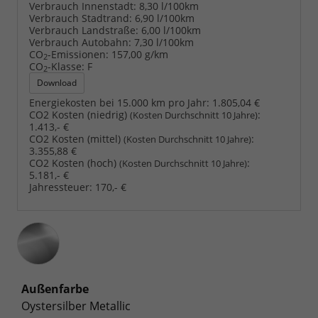
Verbrauch Innenstadt:
8,30 l/100km
Verbrauch Stadtrand:
6,90 l/100km
Verbrauch Landstraße:
6,00 l/100km
Verbrauch Autobahn:
7,30 l/100km
CO
-Emissionen:
157,00 g/km
2
CO
-Klasse:
F
2
Download
Energiekosten bei 15.000 km pro Jahr:
1.805,04 €
CO2 Kosten (niedrig)
:
(Kosten Durchschnitt 10 Jahre)
1.413,- €
CO2 Kosten (mittel)
:
(Kosten Durchschnitt 10 Jahre)
3.355,88 €
CO2 Kosten (hoch)
:
(Kosten Durchschnitt 10 Jahre)
5.181,- €
Jahressteuer:
170,- €
Außenfarbe
Oystersilber Metallic