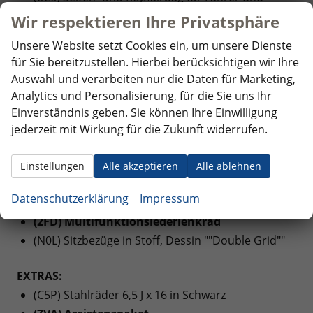
Beifahrer, Kopfairbags für die äußeren Sitzplätze
Wir respektieren Ihre Privatsphäre
hinten und Mittenairbag vorn
Unsere Website setzt Cookies ein, um unsere Dienste
für Sie bereitzustellen. Hierbei berücksichtigen wir Ihre
INNENAUSSTATTUNG UND KOMFORT:
Auswahl und verarbeiten nur die Daten für Marketing,
(6XP) Außenspiegel elektrisch anklapp-,
Analytics und Personalisierung, für die Sie uns Ihr
einstell- und beheizbar
Einverständnis geben. Sie können Ihre Einwilligung
(3L1) Höheneinstellung für Sitz links, manuell
jederzeit mit Wirkung für die Zukunft widerrufen.
(3A0) Kindersitzverankerung (I-Size) und Top
Tether für Sitze im FGR (außer mittlerer Sitz der 2.
Einstellungen
Alle akzeptieren
Alle ablehnen
Sitzreihe)
Datenschutzerklärung
Impressum
(KH6) Klimaanlage mit manueller Regelung
(2FD) Multifunktionslederlenkrad
(N0L) Sitzbezüge in Stoff, Dessin ""Double Grid""
EXTRAS:
(C5P) Stahlräder 6,5 J x 16 in Schwarz