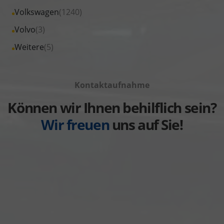
von
Fahrzeuge
Alle
Volkswagen
(1240)
anzeigen
Suzuki
von
Fahrzeuge
Alle
Volvo
(3)
anzeigen
Toyota
von
Fahrzeuge
Alle
Weitere
(5)
anzeigen
Volkswagen
von
Fahrzeuge
anzeigen
Volvo
von
anzeigen
Kontaktaufnahme
Weitere
anzeigen
Können wir Ihnen behilflich sein?
Wir freuen
uns auf Sie!