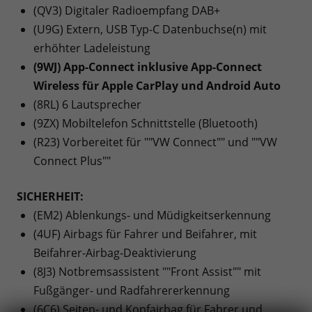
(QV3) Digitaler Radioempfang DAB+
(U9G) Extern, USB Typ-C Datenbuchse(n) mit
erhöhter Ladeleistung
(9WJ) App-Connect inklusive App-Connect
Wireless für Apple CarPlay und Android Auto
(8RL) 6 Lautsprecher
(9ZX) Mobiltelefon Schnittstelle (Bluetooth)
(R23) Vorbereitet für ""VW Connect"" und ""VW
Connect Plus""
SICHERHEIT:
(EM2) Ablenkungs- und Müdigkeitserkennung
(4UF) Airbags für Fahrer und Beifahrer, mit
Beifahrer-Airbag-Deaktivierung
(8J3) Notbremsassistent ""Front Assist"" mit
Fußgänger- und Radfahrererkennung
(6C6) Seiten- und Kopfairbag für Fahrer und