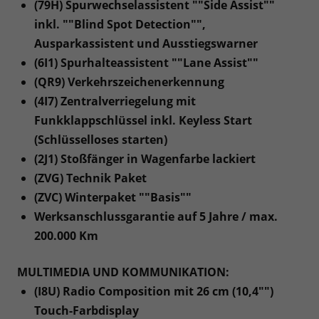
(79H) Spurwechselassistent ""Side Assist""
inkl. ""Blind Spot Detection"",
Ausparkassistent und Ausstiegswarner
(6I1) Spurhalteassistent ""Lane Assist""
(QR9) Verkehrszeichenerkennung
(4I7) Zentralverriegelung mit
Funkklappschlüssel inkl. Keyless Start
(Schlüsselloses starten)
(2J1) Stoßfänger in Wagenfarbe lackiert
(ZVG) Technik Paket
(ZVC) Winterpaket ""Basis""
Werksanschlussgarantie auf 5 Jahre / max.
200.000 Km
MULTIMEDIA UND KOMMUNIKATION:
(I8U) Radio Composition mit 26 cm (10,4"")
Touch-Farbdisplay