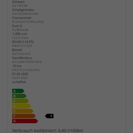
Schwarz
GETRIEBE
Schaltgetriebe
ANTRIEBSACHSE
Frontantrieb
SCHADSTOFFKLASSE
Euro 6
HUBRAUM
1.498 ccm
LEISTUNG
85 kW (116 PS)
KRAFTSTOFF
Benzin
KATEGORIE
Van/Minibus
KILOMETERSTAND
10 km
ERSTZULASSUNG
01.05.2026
ZUSTAND
unfallfrei
Verbrauch kombiniert:
6,90 l/100km