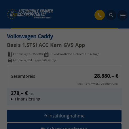
fahrzeug
Volkswagen Caddy
Basis 1.5TSI ACC Kam GV5 App
Fahrzeugnr.:
356808
unverbindliche Lieferzeit:
14 Tage
Fahrzeug mit Tageszulassung
28.880,– €
Gesamtpreis
incl. 19% MwSt., Überführung.
278,– €
mtl.
Finanzierung
Inzahlungnahme