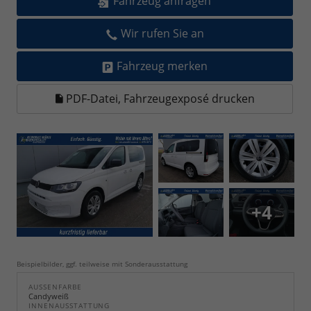
Fahrzeug anfragen
Wir rufen Sie an
Fahrzeug merken
PDF-Datei, Fahrzeugexposé drucken
+4
Beispielbilder, ggf. teilweise mit Sonderausstattung
AUSSENFARBE
Candyweiß
INNENAUSSTATTUNG