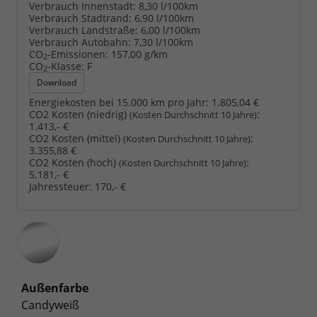
Verbrauch Innenstadt:
8,30 l/100km
Verbrauch Stadtrand:
6,90 l/100km
Verbrauch Landstraße:
6,00 l/100km
Verbrauch Autobahn:
7,30 l/100km
CO
-Emissionen:
157,00 g/km
2
CO
-Klasse:
F
2
Download
Energiekosten bei 15.000 km pro Jahr:
1.805,04 €
CO2 Kosten (niedrig)
:
(Kosten Durchschnitt 10 Jahre)
1.413,- €
CO2 Kosten (mittel)
:
(Kosten Durchschnitt 10 Jahre)
3.355,88 €
CO2 Kosten (hoch)
:
(Kosten Durchschnitt 10 Jahre)
5.181,- €
Jahressteuer:
170,- €
Außenfarbe
Candyweiß