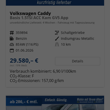
Volkswagen Caddy
Basis 1.5TSI ACC Kam GV5 App
unverbindliche Lieferzeit:
4 Wochen
Fahrzeug mit Tageszulassung
Fahrzeugnr.
359894
Getriebe
Schaltgetriebe
Kraftstoff
Benzin
Außenfarbe
Indiumgrau Metallic
Leistung
85 kW (116 PS)
Kilometerstand
10 km
01.06.2026
29.580,– €
Details
incl. 19% MwSt.
Verbrauch kombiniert:
6,90 l/100km
CO
-Klasse:
F
2
CO
-Emissionen:
157,00 g/km
2
ab 286,– € mtl.