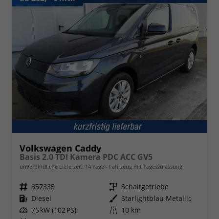
Volkswagen Caddy
Basis 2.0 TDI Kamera PDC ACC GV5
unverbindliche Lieferzeit:
14 Tage
Fahrzeug mit Tageszulassung
Fahrzeugnr.
357335
Getriebe
Schaltgetriebe
Kraftstoff
Diesel
Außenfarbe
Starlightblau Metallic
Leistung
75 kW (102 PS)
Kilometerstand
10 km