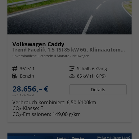
Volkswagen Caddy
Trend Facelift 1.5 TSI 85 kW 6G, Klimaautomatik, 5 Sitze, Zuziehhilfe Schiebetüren + Heckklappe, PDC v+h, ACC, Side Assist Blind Spot, Ausparkhilfe, Ausstiegswarner, Digital Cockpit PRO, Radioanlage Navigationsvorbereituing,, Mittearmlehne verstellbar
unverbindliche Lieferzeit:
4 Monate
Neuwagen
Fahrzeugnr.
361511
Getriebe
Schalt. 6-Gang
Kraftstoff
Benzin
Leistung
85 kW (116 PS)
28.656,– €
Details
incl. 19% MwSt.
Verbrauch kombiniert:
6,50 l/100km
CO
-Klasse:
E
2
CO
-Emissionen:
149,00 g/km
2