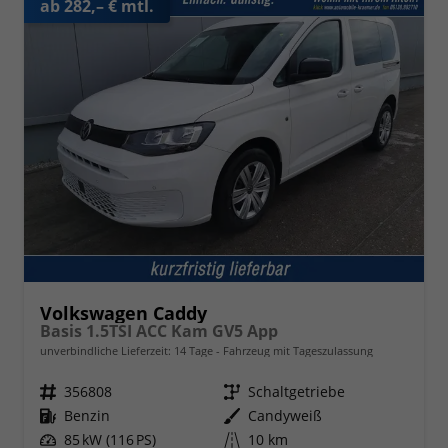
ab 282,– € mtl.
Volkswagen Caddy
Basis 1.5TSI ACC Kam GV5 App
unverbindliche Lieferzeit:
14 Tage
Fahrzeug mit Tageszulassung
Fahrzeugnr.
356808
Getriebe
Schaltgetriebe
Kraftstoff
Benzin
Außenfarbe
Candyweiß
Leistung
85 kW (116 PS)
Kilometerstand
10 km