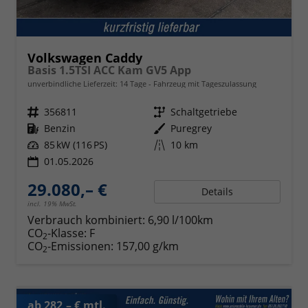
Volkswagen Caddy
Basis 1.5TSI ACC Kam GV5 App
unverbindliche Lieferzeit:
14 Tage
Fahrzeug mit Tageszulassung
Fahrzeugnr.
356811
Getriebe
Schaltgetriebe
Kraftstoff
Benzin
Außenfarbe
Puregrey
Leistung
85 kW (116 PS)
Kilometerstand
10 km
01.05.2026
29.080,– €
Details
incl. 19% MwSt.
Verbrauch kombiniert:
6,90 l/100km
CO
-Klasse:
F
2
CO
-Emissionen:
157,00 g/km
2
ab 282,– € mtl.