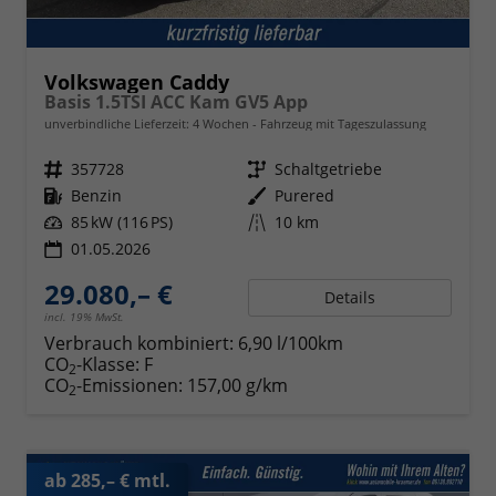
Volkswagen Caddy
Basis 1.5TSI ACC Kam GV5 App
unverbindliche Lieferzeit:
4 Wochen
Fahrzeug mit Tageszulassung
Fahrzeugnr.
357728
Getriebe
Schaltgetriebe
Kraftstoff
Benzin
Außenfarbe
Purered
Leistung
85 kW (116 PS)
Kilometerstand
10 km
01.05.2026
29.080,– €
Details
incl. 19% MwSt.
Verbrauch kombiniert:
6,90 l/100km
CO
-Klasse:
F
2
CO
-Emissionen:
157,00 g/km
2
ab 285,– € mtl.