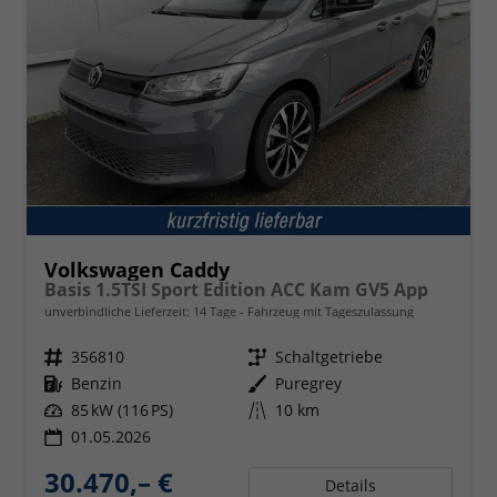
Volkswagen Caddy
Basis 1.5TSI Sport Edition ACC Kam GV5 App
unverbindliche Lieferzeit:
14 Tage
Fahrzeug mit Tageszulassung
Fahrzeugnr.
356810
Getriebe
Schaltgetriebe
Kraftstoff
Benzin
Außenfarbe
Puregrey
Leistung
85 kW (116 PS)
Kilometerstand
10 km
01.05.2026
30.470,– €
Details