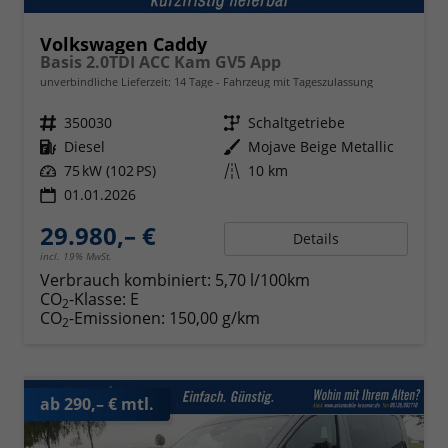
Volkswagen Caddy
Basis 2.0TDI ACC Kam GV5 App
unverbindliche Lieferzeit:
14 Tage
Fahrzeug mit Tageszulassung
Fahrzeugnr.
350030
Getriebe
Schaltgetriebe
Kraftstoff
Diesel
Außenfarbe
Mojave Beige Metallic
Leistung
75 kW (102 PS)
Kilometerstand
10 km
01.01.2026
29.980,– €
Details
incl. 19% MwSt.
Verbrauch kombiniert:
5,70 l/100km
CO
-Klasse:
E
2
CO
-Emissionen:
150,00 g/km
2
ab 290,– € mtl.