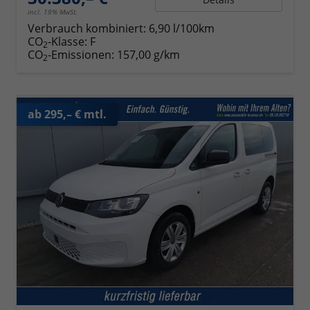
incl. 19% MwSt.
Verbrauch kombiniert:
6,90 l/100km
CO
-Klasse:
F
2
CO
-Emissionen:
157,00 g/km
2
ab 295,– € mtl.