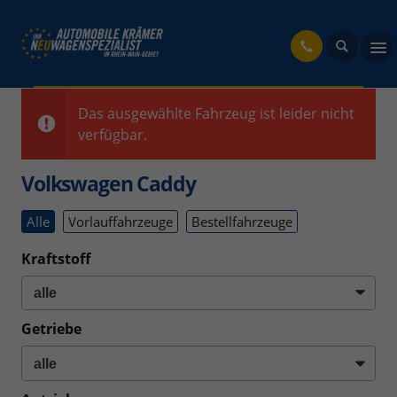
fahrzeug
Das ausgewählte Fahrzeug ist leider nicht
verfügbar.
Volkswagen Caddy
Alle
Vorlauffahrzeuge
Bestellfahrzeuge
Kraftstoff
Getriebe