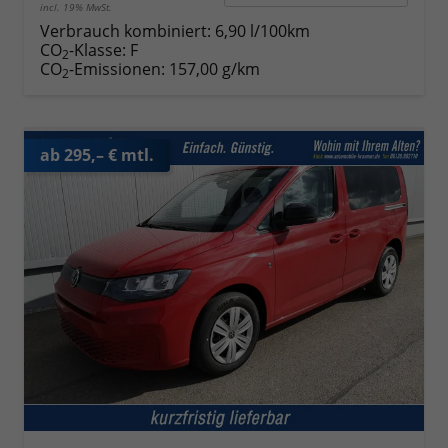
incl. 19% MwSt.
Verbrauch kombiniert:
6,90 l/100km
CO
-Klasse:
F
2
CO
-Emissionen:
157,00 g/km
2
ab 295,– € mtl.