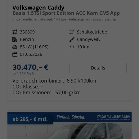
Volkswagen Caddy
Basis 1.5TSI Sport Edition ACC Kam GV5 App
unverbindliche Lieferzeit:
14 Tage
Fahrzeug mit Tageszulassung
Fahrzeugnr.
356809
Getriebe
Schaltgetriebe
Kraftstoff
Benzin
Außenfarbe
Candyweiß
Leistung
85 kW (116 PS)
Kilometerstand
10 km
01.05.2026
30.470,– €
Details
incl. 19% MwSt.
Verbrauch kombiniert:
6,90 l/100km
CO
-Klasse:
F
2
CO
-Emissionen:
157,00 g/km
2
ab 295,– € mtl.