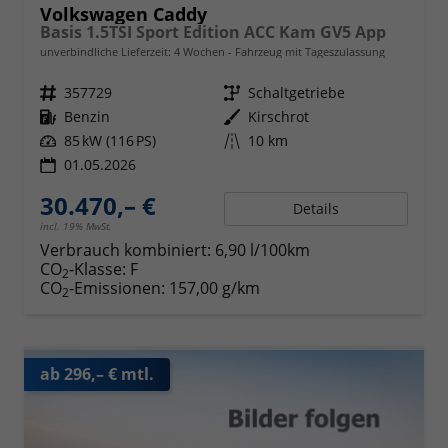
Volkswagen Caddy
Basis 1.5TSI Sport Edition ACC Kam GV5 App
unverbindliche Lieferzeit:
4 Wochen
Fahrzeug mit Tageszulassung
Fahrzeugnr.
357729
Getriebe
Schaltgetriebe
Kraftstoff
Benzin
Außenfarbe
Kirschrot
Leistung
85 kW (116 PS)
Kilometerstand
10 km
01.05.2026
30.470,– €
Details
incl. 19% MwSt.
Verbrauch kombiniert:
6,90 l/100km
CO
-Klasse:
F
2
CO
-Emissionen:
157,00 g/km
2
ab 296,– € mtl.