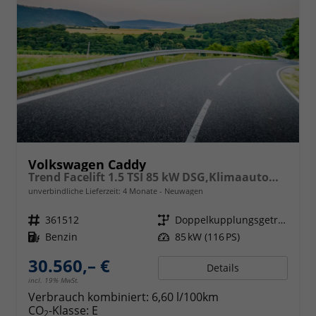
Volkswagen Caddy
Trend Facelift 1.5 TSI 85 kW DSG,Klimaautomatik, 5 Sitze, Zuziehhilfe Schiebetüren + Heckklappe, PDC v+h, ACC, Side Assist Blind Spot, Ausparkhilfe, Ausstiegswarner, Digital Cockpit PRO, Radioanlage Navigationsvorbereituing,, Mittearmlehne verstellbar
unverbindliche Lieferzeit:
4 Monate
Neuwagen
Fahrzeugnr.
361512
Getriebe
Doppelkupplungsgetriebe (DSG)
Kraftstoff
Benzin
Leistung
85 kW (116 PS)
30.560,– €
Details
incl. 19% MwSt.
Verbrauch kombiniert:
6,60 l/100km
CO
-Klasse:
E
2