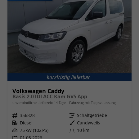
Volkswagen Caddy
Basis 2.0TDI ACC Kam GV5 App
unverbindliche Lieferzeit:
14 Tage
Fahrzeug mit Tageszulassung
Fahrzeugnr.
356828
Getriebe
Schaltgetriebe
Kraftstoff
Diesel
Außenfarbe
Candyweiß
Leistung
75 kW (102 PS)
Kilometerstand
10 km
01.05.2026