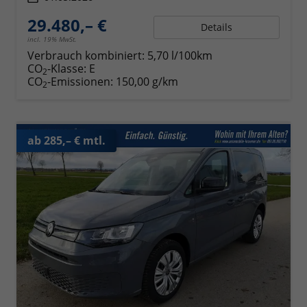
29.480,– €
Details
incl. 19% MwSt.
Verbrauch kombiniert:
5,70 l/100km
CO
-Klasse:
E
2
CO
-Emissionen:
150,00 g/km
2
ab 285,– € mtl.