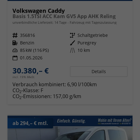
Volkswagen Caddy
Basis 1.5TSI ACC Kam GV5 App AHK Reling
unverbindliche Lieferzeit:
14 Tage
Fahrzeug mit Tageszulassung
Fahrzeugnr.
356816
Getriebe
Schaltgetriebe
Kraftstoff
Benzin
Außenfarbe
Puregrey
Leistung
85 kW (116 PS)
Kilometerstand
10 km
01.05.2026
30.380,– €
Details
incl. 19% MwSt.
Verbrauch kombiniert:
6,90 l/100km
CO
-Klasse:
F
2
CO
-Emissionen:
157,00 g/km
2
ab 294,– € mtl.