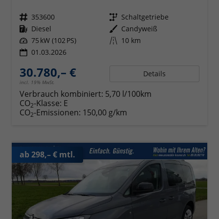
Fahrzeugnr.
353600
Getriebe
Schaltgetriebe
Kraftstoff
Diesel
Außenfarbe
Candyweiß
Leistung
75 kW (102 PS)
Kilometerstand
10 km
01.03.2026
30.780,– €
Details
incl. 19% MwSt.
Verbrauch kombiniert:
5,70 l/100km
CO
-Klasse:
E
2
CO
-Emissionen:
150,00 g/km
2
ab 298,– € mtl.