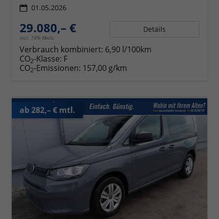
01.05.2026
29.080,– €
Details
incl. 19% MwSt.
Verbrauch kombiniert:
6,90 l/100km
CO
-Klasse:
F
2
CO
-Emissionen:
157,00 g/km
2
ab 282,– € mtl.