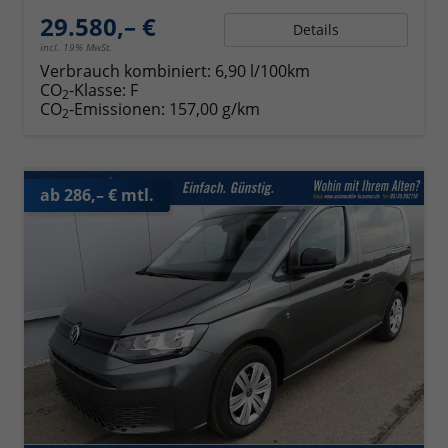
29.580,– €
Details
incl. 19% MwSt.
Verbrauch kombiniert:
6,90 l/100km
CO
-Klasse:
F
2
CO
-Emissionen:
157,00 g/km
2
ab 286,– € mtl.