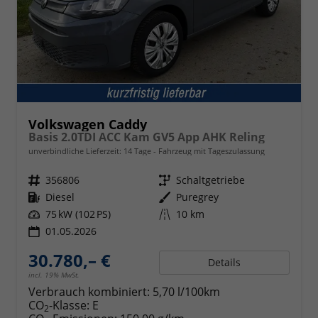
Volkswagen Caddy
Basis 2.0TDI ACC Kam GV5 App AHK Reling
unverbindliche Lieferzeit:
14 Tage
Fahrzeug mit Tageszulassung
Fahrzeugnr.
356806
Getriebe
Schaltgetriebe
Kraftstoff
Diesel
Außenfarbe
Puregrey
Leistung
75 kW (102 PS)
Kilometerstand
10 km
01.05.2026
30.780,– €
Details
incl. 19% MwSt.
Verbrauch kombiniert:
5,70 l/100km
CO
-Klasse:
E
2