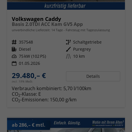
Volkswagen Caddy
Basis 2.0TDI ACC Kam GV5 App
unverbindliche Lieferzeit:
14 Tage
Fahrzeug mit Tageszulassung
Fahrzeugnr.
357548
Getriebe
Schaltgetriebe
Kraftstoff
Diesel
Außenfarbe
Puregrey
Leistung
75 kW (102 PS)
Kilometerstand
10 km
01.05.2026
29.480,– €
Details
incl. 19% MwSt.
Verbrauch kombiniert:
5,70 l/100km
CO
-Klasse:
E
2
CO
-Emissionen:
150,00 g/km
2
ab 286,– € mtl.