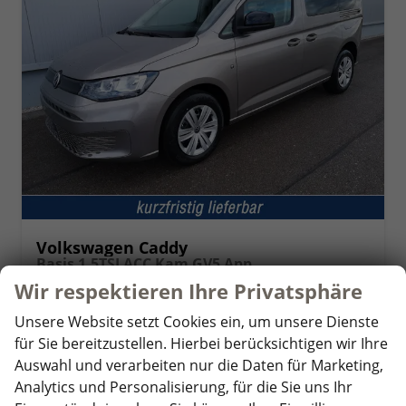
Volkswagen Caddy
Basis 1.5TSI ACC Kam GV5 App
unverbindliche Lieferzeit:
4 Wochen
Fahrzeug mit Tageszulassung
Wir respektieren Ihre Privatsphäre
Fahrzeugnr.
359895
Getriebe
Schaltgetriebe
Unsere Website setzt Cookies ein, um unsere Dienste
Kraftstoff
Benzin
Außenfarbe
Mojave Beige Metallic
für Sie bereitzustellen. Hierbei berücksichtigen wir Ihre
Leistung
85 kW (116 PS)
Kilometerstand
10 km
Auswahl und verarbeiten nur die Daten für Marketing,
01.06.2026
Analytics und Personalisierung, für die Sie uns Ihr