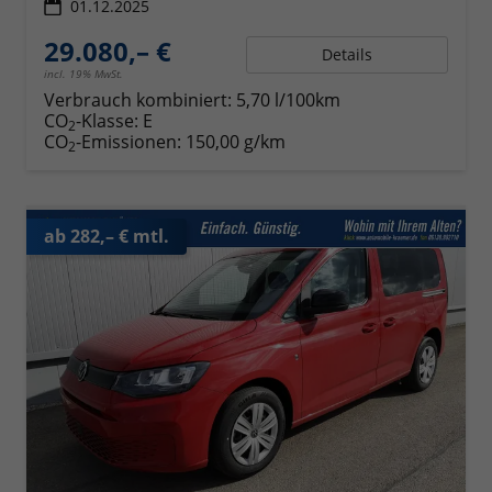
01.12.2025
29.080,– €
Details
incl. 19% MwSt.
Verbrauch kombiniert:
5,70 l/100km
CO
-Klasse:
E
2
CO
-Emissionen:
150,00 g/km
2
ab 282,– € mtl.