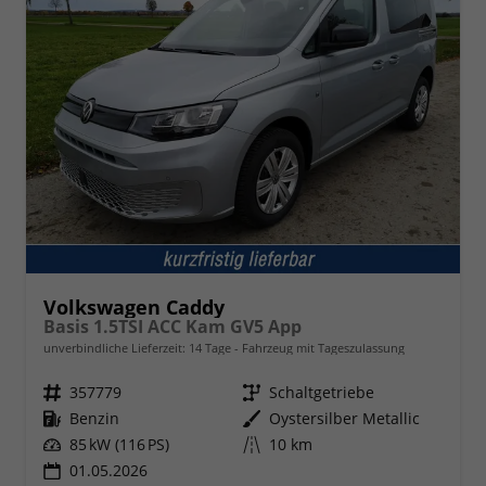
Volkswagen Caddy
Basis 1.5TSI ACC Kam GV5 App
unverbindliche Lieferzeit:
14 Tage
Fahrzeug mit Tageszulassung
Fahrzeugnr.
357779
Getriebe
Schaltgetriebe
Kraftstoff
Benzin
Außenfarbe
Oystersilber Metallic
Leistung
85 kW (116 PS)
Kilometerstand
10 km
01.05.2026