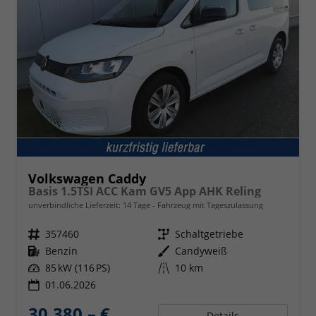
Volkswagen Caddy
Basis 1.5TSI ACC Kam GV5 App AHK Reling
unverbindliche Lieferzeit:
14 Tage
Fahrzeug mit Tageszulassung
Fahrzeugnr.
357460
Getriebe
Schaltgetriebe
Kraftstoff
Benzin
Außenfarbe
Candyweiß
Leistung
85 kW (116 PS)
Kilometerstand
10 km
01.06.2026
30.380,– €
Details