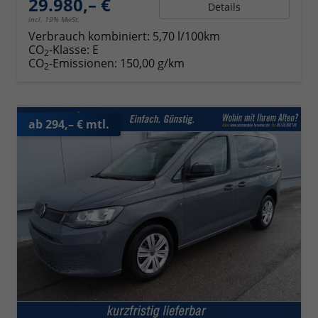
29.980,– €
Details
incl. 19% MwSt.
Verbrauch kombiniert:
5,70 l/100km
CO
-Klasse:
E
2
CO
-Emissionen:
150,00 g/km
2
ab 294,– € mtl.