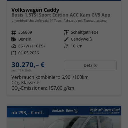
Volkswagen Caddy
Basis 1.5TSI Sport Edition ACC Kam GV5 App
unverbindliche Lieferzeit:
14 Tage
Fahrzeug mit Tageszulassung
Fahrzeugnr.
356809
Getriebe
Schaltgetriebe
Kraftstoff
Benzin
Außenfarbe
Candyweiß
Leistung
85 kW (116 PS)
Kilometerstand
10 km
01.05.2026
30.270,– €
Details
incl. 19% MwSt.
Verbrauch kombiniert:
6,90 l/100km
CO
-Klasse:
F
2
CO
-Emissionen:
157,00 g/km
2
ab 293,– € mtl.