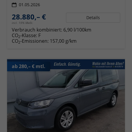
01.05.2026
28.880,– €
Details
incl. 19% MwSt.
Verbrauch kombiniert:
6,90 l/100km
CO
-Klasse:
F
2
CO
-Emissionen:
157,00 g/km
2
ab 280,– € mtl.