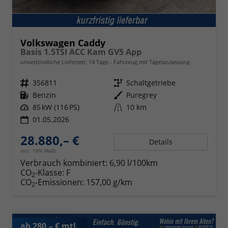
Volkswagen Caddy
Basis 1.5TSI ACC Kam GV5 App
unverbindliche Lieferzeit:
14 Tage
Fahrzeug mit Tageszulassung
Fahrzeugnr.
356811
Getriebe
Schaltgetriebe
Kraftstoff
Benzin
Außenfarbe
Puregrey
Leistung
85 kW (116 PS)
Kilometerstand
10 km
01.05.2026
28.880,– €
Details
incl. 19% MwSt.
Verbrauch kombiniert:
6,90 l/100km
CO
-Klasse:
F
2
CO
-Emissionen:
157,00 g/km
2
ab 280,– € mtl.