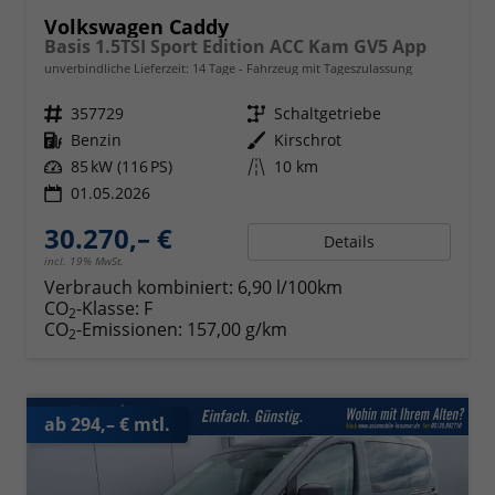
Volkswagen Caddy
Basis 1.5TSI Sport Edition ACC Kam GV5 App
unverbindliche Lieferzeit:
14 Tage
Fahrzeug mit Tageszulassung
Fahrzeugnr.
357729
Getriebe
Schaltgetriebe
Kraftstoff
Benzin
Außenfarbe
Kirschrot
Leistung
85 kW (116 PS)
Kilometerstand
10 km
01.05.2026
30.270,– €
Details
incl. 19% MwSt.
Verbrauch kombiniert:
6,90 l/100km
CO
-Klasse:
F
2
CO
-Emissionen:
157,00 g/km
2
ab 294,– € mtl.