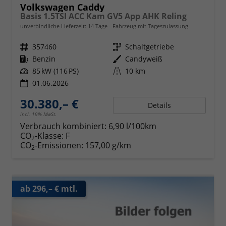
Volkswagen Caddy
Basis 1.5TSI ACC Kam GV5 App AHK Reling
unverbindliche Lieferzeit:
14 Tage
Fahrzeug mit Tageszulassung
Fahrzeugnr.
357460
Getriebe
Schaltgetriebe
Kraftstoff
Benzin
Außenfarbe
Candyweiß
Leistung
85 kW (116 PS)
Kilometerstand
10 km
01.06.2026
30.380,– €
Details
incl. 19% MwSt.
Verbrauch kombiniert:
6,90 l/100km
CO
-Klasse:
F
2
CO
-Emissionen:
157,00 g/km
2
ab 296,– € mtl.