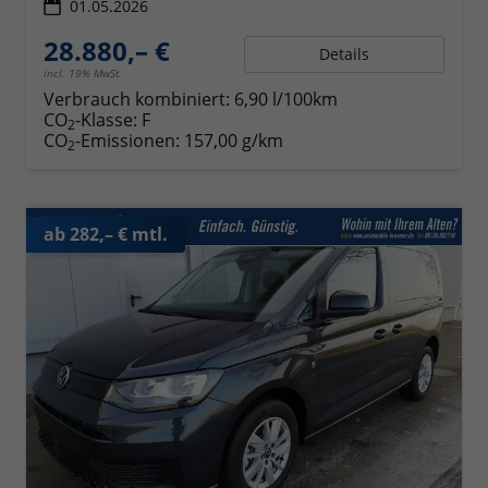
01.05.2026
28.880,– €
Details
incl. 19% MwSt.
Verbrauch kombiniert:
6,90 l/100km
CO
-Klasse:
F
2
CO
-Emissionen:
157,00 g/km
2
ab 282,– € mtl.