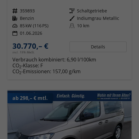
Fahrzeugnr.
359893
Getriebe
Schaltgetriebe
Kraftstoff
Benzin
Außenfarbe
Indiumgrau Metallic
Leistung
85 kW (116 PS)
Kilometerstand
10 km
01.06.2026
30.770,– €
Details
incl. 19% MwSt.
Verbrauch kombiniert:
6,90 l/100km
CO
-Klasse:
F
2
CO
-Emissionen:
157,00 g/km
2
ab 298,– € mtl.