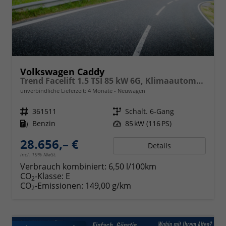
Volkswagen Caddy
Trend Facelift 1.5 TSI 85 kW 6G, Klimaautomatik, 5 Sitze, Zuziehhilfe Schiebetüren + Heckklappe, PDC v+h, ACC, Side Assist Blind Spot, Ausparkhilfe, Ausstiegswarner, Digital Cockpit PRO, Radioanlage Navigationsvorbereituing,, Mittearmlehne verstellbar
unverbindliche Lieferzeit:
4 Monate
Neuwagen
Fahrzeugnr.
361511
Getriebe
Schalt. 6-Gang
Kraftstoff
Benzin
Leistung
85 kW (116 PS)
28.656,– €
Details
incl. 19% MwSt.
Verbrauch kombiniert:
6,50 l/100km
CO
-Klasse:
E
2
CO
-Emissionen:
149,00 g/km
2