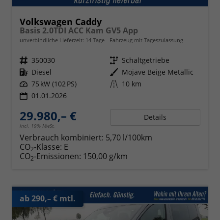
Volkswagen Caddy
Basis 2.0TDI ACC Kam GV5 App
unverbindliche Lieferzeit:
14 Tage
Fahrzeug mit Tageszulassung
Fahrzeugnr.
350030
Getriebe
Schaltgetriebe
Kraftstoff
Diesel
Außenfarbe
Mojave Beige Metallic
Leistung
75 kW (102 PS)
Kilometerstand
10 km
01.01.2026
29.980,– €
Details
incl. 19% MwSt.
Verbrauch kombiniert:
5,70 l/100km
CO
-Klasse:
E
2
CO
-Emissionen:
150,00 g/km
2
ab 290,– € mtl.