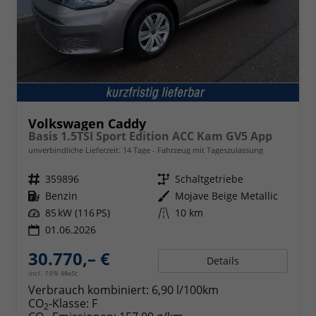
Volkswagen Caddy
Basis 1.5TSI Sport Edition ACC Kam GV5 App
unverbindliche Lieferzeit:
14 Tage
Fahrzeug mit Tageszulassung
Fahrzeugnr.
359896
Getriebe
Schaltgetriebe
Kraftstoff
Benzin
Außenfarbe
Mojave Beige Metallic
Leistung
85 kW (116 PS)
Kilometerstand
10 km
01.06.2026
30.770,– €
Details
incl. 19% MwSt.
Verbrauch kombiniert:
6,90 l/100km
CO
-Klasse:
F
2