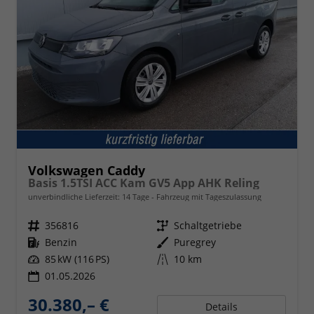
Volkswagen Caddy
Basis 1.5TSI ACC Kam GV5 App AHK Reling
unverbindliche Lieferzeit:
14 Tage
Fahrzeug mit Tageszulassung
Fahrzeugnr.
356816
Getriebe
Schaltgetriebe
Kraftstoff
Benzin
Außenfarbe
Puregrey
Leistung
85 kW (116 PS)
Kilometerstand
10 km
01.05.2026
30.380,– €
Details