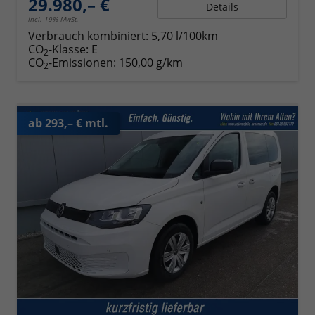
29.980,– €
Details
incl. 19% MwSt.
Verbrauch kombiniert:
5,70 l/100km
CO
-Klasse:
E
2
CO
-Emissionen:
150,00 g/km
2
ab 293,– € mtl.