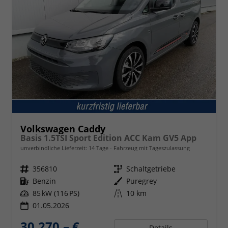
Volkswagen Caddy
Basis 1.5TSI Sport Edition ACC Kam GV5 App
unverbindliche Lieferzeit:
14 Tage
Fahrzeug mit Tageszulassung
Fahrzeugnr.
356810
Getriebe
Schaltgetriebe
Kraftstoff
Benzin
Außenfarbe
Puregrey
Leistung
85 kW (116 PS)
Kilometerstand
10 km
01.05.2026
30.270,– €
Details