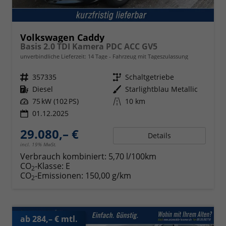
Volkswagen Caddy
Basis 2.0 TDI Kamera PDC ACC GV5
unverbindliche Lieferzeit:
14 Tage
Fahrzeug mit Tageszulassung
Fahrzeugnr.
357335
Getriebe
Schaltgetriebe
Kraftstoff
Diesel
Außenfarbe
Starlightblau Metallic
Leistung
75 kW (102 PS)
Kilometerstand
10 km
01.12.2025
29.080,– €
Details
incl. 19% MwSt.
Verbrauch kombiniert:
5,70 l/100km
CO
-Klasse:
E
2
CO
-Emissionen:
150,00 g/km
2
ab 284,– € mtl.