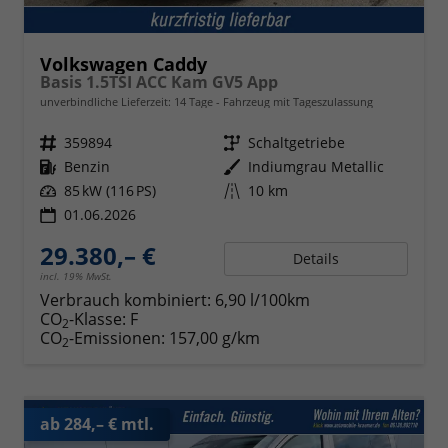
Volkswagen Caddy
Basis 1.5TSI ACC Kam GV5 App
unverbindliche Lieferzeit:
14 Tage
Fahrzeug mit Tageszulassung
Fahrzeugnr.
359894
Getriebe
Schaltgetriebe
Kraftstoff
Benzin
Außenfarbe
Indiumgrau Metallic
Leistung
85 kW (116 PS)
Kilometerstand
10 km
01.06.2026
29.380,– €
Details
incl. 19% MwSt.
Verbrauch kombiniert:
6,90 l/100km
CO
-Klasse:
F
2
CO
-Emissionen:
157,00 g/km
2
ab 284,– € mtl.