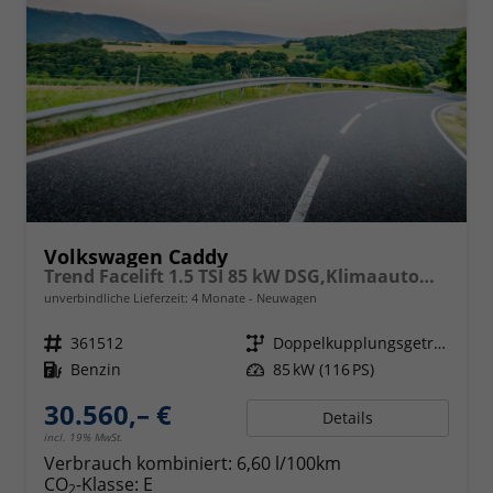
Volkswagen Caddy
Trend Facelift 1.5 TSI 85 kW DSG,Klimaautomatik, 5 Sitze, Zuziehhilfe Schiebetüren + Heckklappe, PDC v+h, ACC, Side Assist Blind Spot, Ausparkhilfe, Ausstiegswarner, Digital Cockpit PRO, Radioanlage Navigationsvorbereituing,, Mittearmlehne verstellbar
unverbindliche Lieferzeit:
4 Monate
Neuwagen
Fahrzeugnr.
361512
Getriebe
Doppelkupplungsgetriebe (DSG)
Kraftstoff
Benzin
Leistung
85 kW (116 PS)
30.560,– €
Details
incl. 19% MwSt.
Verbrauch kombiniert:
6,60 l/100km
CO
-Klasse:
E
2