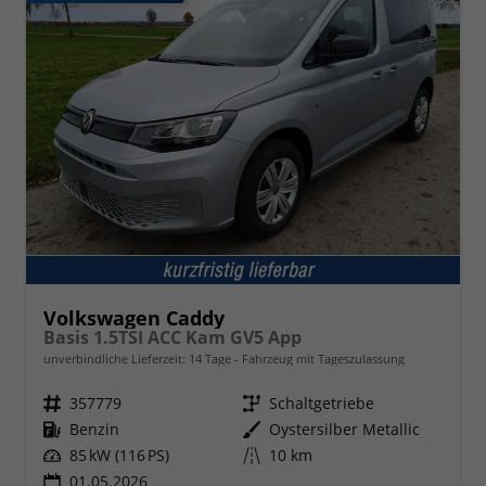
Volkswagen Caddy
Basis 1.5TSI ACC Kam GV5 App
unverbindliche Lieferzeit:
14 Tage
Fahrzeug mit Tageszulassung
Fahrzeugnr.
357779
Getriebe
Schaltgetriebe
Kraftstoff
Benzin
Außenfarbe
Oystersilber Metallic
Leistung
85 kW (116 PS)
Kilometerstand
10 km
01.05.2026