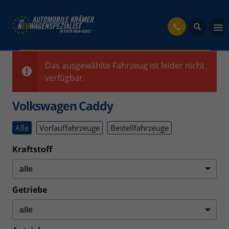
fahrzeug
Das ausgewählte Fahrzeug ist leider nicht
verfügbar.
Volkswagen Caddy
Alle
Vorlauffahrzeuge
Bestellfahrzeuge
Kraftstoff
Getriebe