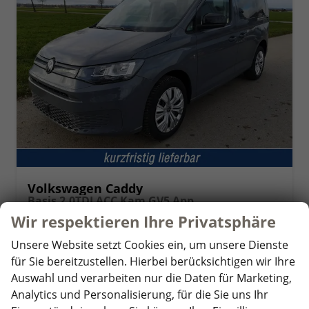
Volkswagen Caddy
Basis 2.0TDI ACC Kam GV5 App
unverbindliche Lieferzeit:
14 Tage
Fahrzeug mit Tageszulassung
Wir respektieren Ihre Privatsphäre
Fahrzeugnr.
357548
Getriebe
Schaltgetriebe
Unsere Website setzt Cookies ein, um unsere Dienste
Kraftstoff
Diesel
Außenfarbe
Puregrey
für Sie bereitzustellen. Hierbei berücksichtigen wir Ihre
Leistung
75 kW (102 PS)
Kilometerstand
10 km
Auswahl und verarbeiten nur die Daten für Marketing,
01.05.2026
Analytics und Personalisierung, für die Sie uns Ihr