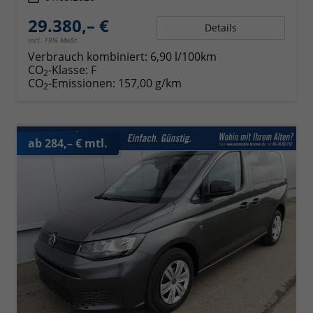
29.380,– €
Details
incl. 19% MwSt.
Verbrauch kombiniert:
6,90 l/100km
CO
-Klasse:
F
2
CO
-Emissionen:
157,00 g/km
2
ab 284,– € mtl.