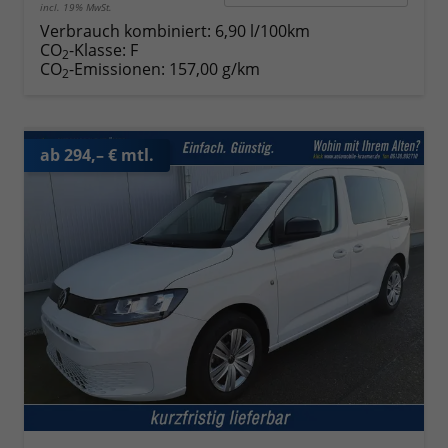
incl. 19% MwSt.
Verbrauch kombiniert:
6,90 l/100km
CO
-Klasse:
F
2
CO
-Emissionen:
157,00 g/km
2
ab 294,– € mtl.