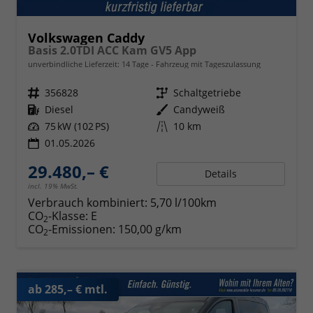
Volkswagen Caddy
Basis 2.0TDI ACC Kam GV5 App
unverbindliche Lieferzeit:
14 Tage
Fahrzeug mit Tageszulassung
Fahrzeugnr.
356828
Getriebe
Schaltgetriebe
Kraftstoff
Diesel
Außenfarbe
Candyweiß
Leistung
75 kW (102 PS)
Kilometerstand
10 km
01.05.2026
29.480,– €
Details
incl. 19% MwSt.
Verbrauch kombiniert:
5,70 l/100km
CO
-Klasse:
E
2
CO
-Emissionen:
150,00 g/km
2
ab 285,– € mtl.