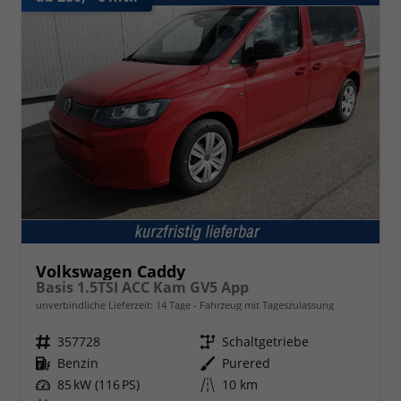
Volkswagen Caddy
Basis 1.5TSI ACC Kam GV5 App
unverbindliche Lieferzeit:
14 Tage
Fahrzeug mit Tageszulassung
Fahrzeugnr.
357728
Getriebe
Schaltgetriebe
Kraftstoff
Benzin
Außenfarbe
Purered
Leistung
85 kW (116 PS)
Kilometerstand
10 km