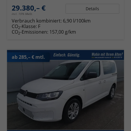
29.380,– €
Details
incl. 19% MwSt.
Verbrauch kombiniert:
6,90 l/100km
CO
-Klasse:
F
2
CO
-Emissionen:
157,00 g/km
2
ab 285,– € mtl.