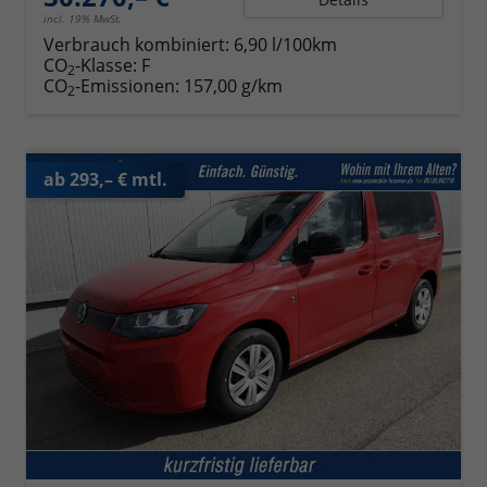
incl. 19% MwSt.
Verbrauch kombiniert:
6,90 l/100km
CO
-Klasse:
F
2
CO
-Emissionen:
157,00 g/km
2
ab 293,– € mtl.