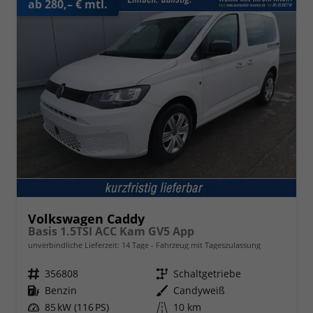
ab 280,– € mtl.
Volkswagen Caddy
Basis 1.5TSI ACC Kam GV5 App
unverbindliche Lieferzeit:
14 Tage
Fahrzeug mit Tageszulassung
Fahrzeugnr.
356808
Getriebe
Schaltgetriebe
Kraftstoff
Benzin
Außenfarbe
Candyweiß
Leistung
85 kW (116 PS)
Kilometerstand
10 km