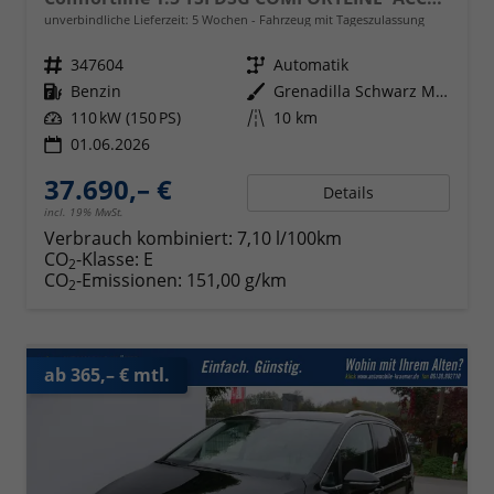
unverbindliche Lieferzeit:
5 Wochen
Fahrzeug mit Tageszulassung
Fahrzeugnr.
347604
Getriebe
Automatik
Kraftstoff
Benzin
Außenfarbe
Grenadilla Schwarz Metallic
Leistung
110 kW (150 PS)
Kilometerstand
10 km
01.06.2026
37.690,– €
Details
incl. 19% MwSt.
Verbrauch kombiniert:
7,10 l/100km
CO
-Klasse:
E
2
CO
-Emissionen:
151,00 g/km
2
ab 365,– € mtl.