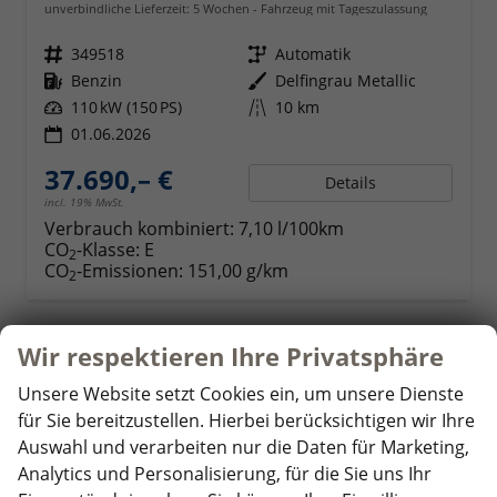
unverbindliche Lieferzeit:
5 Wochen
Fahrzeug mit Tageszulassung
Fahrzeugnr.
349518
Getriebe
Automatik
Kraftstoff
Benzin
Außenfarbe
Delfingrau Metallic
Leistung
110 kW (150 PS)
Kilometerstand
10 km
01.06.2026
37.690,– €
Details
incl. 19% MwSt.
Verbrauch kombiniert:
7,10 l/100km
CO
-Klasse:
E
2
CO
-Emissionen:
151,00 g/km
2
Wir respektieren Ihre Privatsphäre
ab 365,– € mtl.
Unsere Website setzt Cookies ein, um unsere Dienste
für Sie bereitzustellen. Hierbei berücksichtigen wir Ihre
Auswahl und verarbeiten nur die Daten für Marketing,
Analytics und Personalisierung, für die Sie uns Ihr