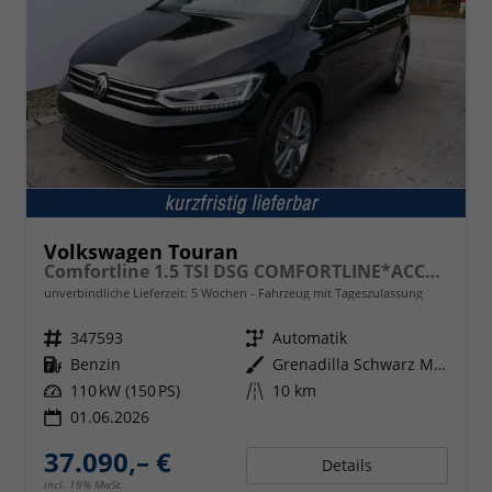
Volkswagen Touran
Comfortline 1.5 TSI DSG COMFORTLINE*ACC*LED*PDC*KAMERA*NAVI*SHZ* 7-SITZER 17-ZOLL
unverbindliche Lieferzeit:
5 Wochen
Fahrzeug mit Tageszulassung
Fahrzeugnr.
347593
Getriebe
Automatik
Kraftstoff
Benzin
Außenfarbe
Grenadilla Schwarz Metallic
Leistung
110 kW (150 PS)
Kilometerstand
10 km
01.06.2026
37.090,– €
Details
incl. 19% MwSt.