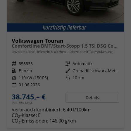
Volkswagen Touran
Comfortline BMT/Start-Stopp 1.5 TSI DSG Comfortline, Navi, Side, Kamera, Winter, 17-Zoll, sofort, 3.J-Garantie
unverbindliche Lieferzeit:
5 Wochen
Fahrzeug mit Tageszulassung
Fahrzeugnr.
358333
Getriebe
Automatik
Kraftstoff
Benzin
Außenfarbe
Grenadillschwarz Metallic
Leistung
110 kW (150 PS)
Kilometerstand
10 km
01.06.2026
38.745,– €
Details
incl. 19% MwSt.
Verbrauch kombiniert:
6,40 l/100km
CO
-Klasse:
E
2
CO
-Emissionen:
146,00 g/km
2