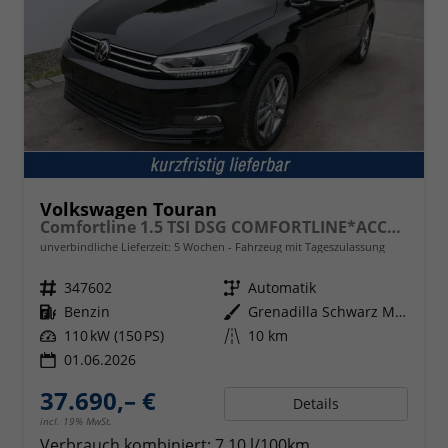
Volkswagen Touran
Comfortline 1.5 TSI DSG COMFORTLINE*ACC*LED*PDC*KAMERA*NAVI*SHZ* 7-SITZER 17-ZOLL
unverbindliche Lieferzeit:
5 Wochen
Fahrzeug mit Tageszulassung
Fahrzeugnr.
347602
Getriebe
Automatik
Kraftstoff
Benzin
Außenfarbe
Grenadilla Schwarz Metallic
Leistung
110 kW (150 PS)
Kilometerstand
10 km
01.06.2026
37.690,– €
Details
incl. 19% MwSt.
Verbrauch kombiniert:
7,10 l/100km