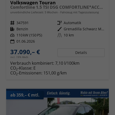
Volkswagen Touran
Comfortline 1.5 TSI DSG COMFORTLINE*ACC*LED*PDC*KAMERA*NAVI*SHZ* 7-SITZER 17-ZOLL
unverbindliche Lieferzeit:
5 Wochen
Fahrzeug mit Tageszulassung
Fahrzeugnr.
347591
Getriebe
Automatik
Kraftstoff
Benzin
Außenfarbe
Grenadilla Schwarz Metallic
Leistung
110 kW (150 PS)
Kilometerstand
10 km
01.06.2026
37.090,– €
Details
incl. 19% MwSt.
Verbrauch kombiniert:
7,10 l/100km
CO
-Klasse:
E
2
CO
-Emissionen:
151,00 g/km
2
ab 359,– € mtl.