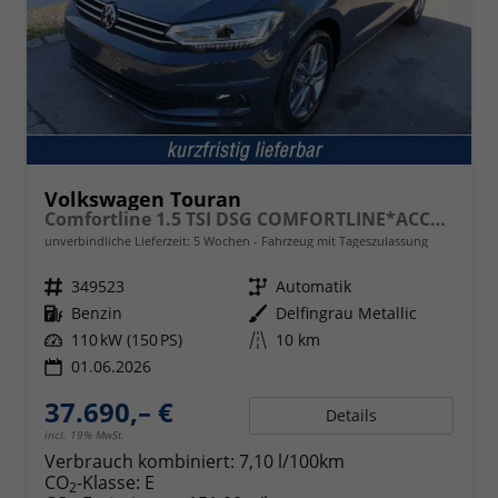
Volkswagen Touran
Comfortline 1.5 TSI DSG COMFORTLINE*ACC*LED*PDC*KAMERA*NAVI*SHZ* 7-SITZER 17-ZOLL
unverbindliche Lieferzeit:
5 Wochen
Fahrzeug mit Tageszulassung
Fahrzeugnr.
349523
Getriebe
Automatik
Kraftstoff
Benzin
Außenfarbe
Delfingrau Metallic
Leistung
110 kW (150 PS)
Kilometerstand
10 km
01.06.2026
37.690,– €
Details
incl. 19% MwSt.
Verbrauch kombiniert:
7,10 l/100km
CO
-Klasse:
E
2