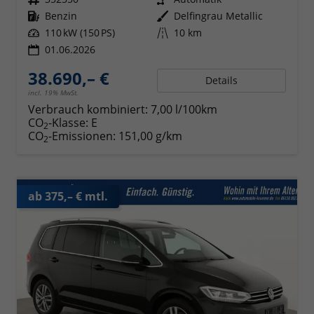
Kraftstoff
Benzin
Außenfarbe
Delfingrau Metallic
Leistung
110 kW (150 PS)
Kilometerstand
10 km
01.06.2026
38.690,– €
Details
incl. 19% MwSt.
Verbrauch kombiniert:
7,00 l/100km
CO
-Klasse:
E
2
CO
-Emissionen:
151,00 g/km
2
ab 375,– € mtl.