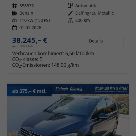
Fahrzeugnr.
358332
Getriebe
Automatik
Kraftstoff
Benzin
Außenfarbe
Delfingrau Metallic
Leistung
110 kW (150 PS)
Kilometerstand
200 km
01.01.2026
38.245,– €
Details
incl. 19% MwSt.
Verbrauch kombiniert:
6,50 l/100km
CO
-Klasse:
E
2
CO
-Emissionen:
148,00 g/km
2
ab 375,– € mtl.