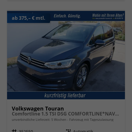
ab 375,– € mtl.
Volkswagen Touran
Comfortline 1.5 TSI DSG COMFORTLINE*NAVI*ACC*PDC*LED*SHZ*KAMERA*7-SITZER*17-ZOLL
unverbindliche Lieferzeit:
5 Wochen
Fahrzeug mit Tageszulassung
Fahrzeugnr.
352550
Getriebe
Automatik