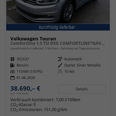
Volkswagen Touran
Comfortline 1.5 TSI DSG COMFORTLINE*NAVI*ACC*PDC*LED*SHZ*KAMERA*7-SITZER*17-ZOLL
unverbindliche Lieferzeit:
5 Wochen
Fahrzeug mit Tageszulassung
Fahrzeugnr.
352537
Getriebe
Automatik
Kraftstoff
Benzin
Außenfarbe
Oyster Silver Metallic
Leistung
110 kW (150 PS)
Kilometerstand
10 km
01.06.2026
38.690,– €
Details
incl. 19% MwSt.
Verbrauch kombiniert:
7,00 l/100km
CO
-Klasse:
E
2
CO
-Emissionen:
151,00 g/km
2