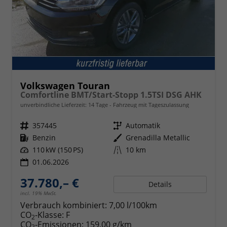
Volkswagen Touran
Comfortline BMT/Start-Stopp 1.5TSI DSG AHK
unverbindliche Lieferzeit:
14 Tage
Fahrzeug mit Tageszulassung
Fahrzeugnr.
357445
Getriebe
Automatik
Kraftstoff
Benzin
Außenfarbe
Grenadilla Metallic
Leistung
110 kW (150 PS)
Kilometerstand
10 km
01.06.2026
37.780,– €
Details
incl. 19% MwSt.
Verbrauch kombiniert:
7,00 l/100km
CO
-Klasse:
F
2
CO
-Emissionen:
159,00 g/km
2