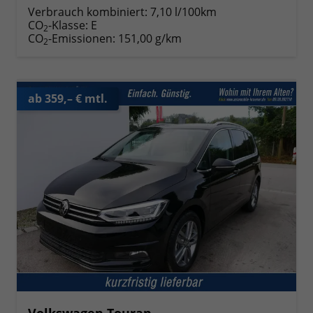
Verbrauch kombiniert:
7,10 l/100km
CO
-Klasse:
E
2
CO
-Emissionen:
151,00 g/km
2
ab 359,– € mtl.
Volkswagen Touran