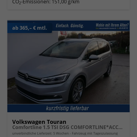
CO
-Emissionen:
151,00 g/km
2
ab 365,– € mtl.
Volkswagen Touran
Comfortline 1.5 TSI DSG COMFORTLINE*ACC*LED*PDC*KAMERA*NAVI*SHZ* 7-SITZER 17-ZOLL
unverbindliche Lieferzeit:
5 Wochen
Fahrzeug mit Tageszulassung