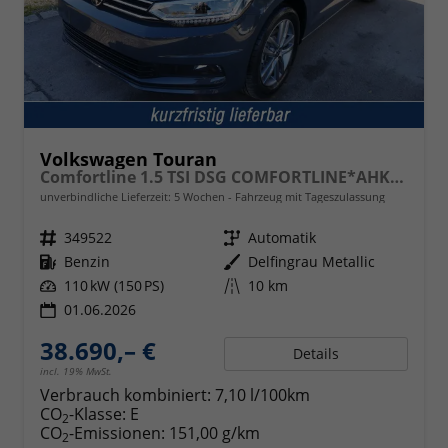
Volkswagen Touran
Comfortline 1.5 TSI DSG COMFORTLINE*AHK*ACC*LED*PDC*KAMERA*NAVI*SHZ* 7-SITZER 17-ZOLL
unverbindliche Lieferzeit:
5 Wochen
Fahrzeug mit Tageszulassung
Fahrzeugnr.
349522
Getriebe
Automatik
Kraftstoff
Benzin
Außenfarbe
Delfingrau Metallic
Leistung
110 kW (150 PS)
Kilometerstand
10 km
01.06.2026
38.690,– €
Details
incl. 19% MwSt.
Verbrauch kombiniert:
7,10 l/100km
CO
-Klasse:
E
2
CO
-Emissionen:
151,00 g/km
2