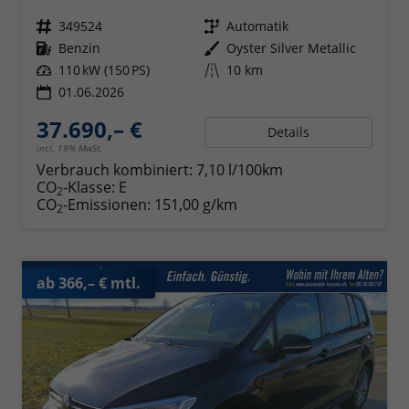
Fahrzeugnr.
349524
Getriebe
Automatik
Kraftstoff
Benzin
Außenfarbe
Oyster Silver Metallic
Leistung
110 kW (150 PS)
Kilometerstand
10 km
01.06.2026
37.690,– €
Details
incl. 19% MwSt.
Verbrauch kombiniert:
7,10 l/100km
CO
-Klasse:
E
2
CO
-Emissionen:
151,00 g/km
2
ab 366,– € mtl.