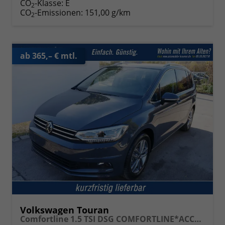
CO
-Klasse:
E
2
CO
-Emissionen:
151,00 g/km
2
ab 365,– € mtl.
Volkswagen Touran
Comfortline 1.5 TSI DSG COMFORTLINE*ACC*LED*PDC*KAMERA*NAVI*SHZ* 7-SITZER 17-ZOLL