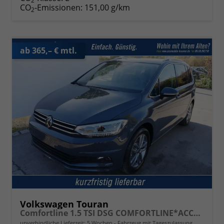
2
CO
-Emissionen:
151,00 g/km
2
ab 365,– € mtl.
Volkswagen Touran
Comfortline 1.5 TSI DSG COMFORTLINE*ACC*LED*PDC*KAMERA*NAVI*SHZ* 7-SITZER 17-ZOLL
unverbindliche Lieferzeit:
5 Wochen
Fahrzeug mit Tageszulassung