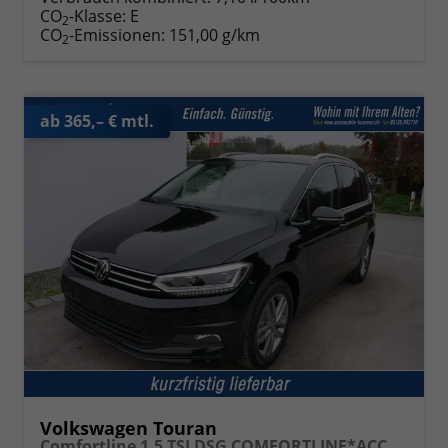
CO
-Klasse:
E
2
CO
-Emissionen:
151,00 g/km
2
ab 365,– € mtl.
Volkswagen Touran
Comfortline 1.5 TSI DSG COMFORTLINE*ACC*LED*PDC*KAMERA*NAVI*SHZ* 7-SITZER 17-ZOLL