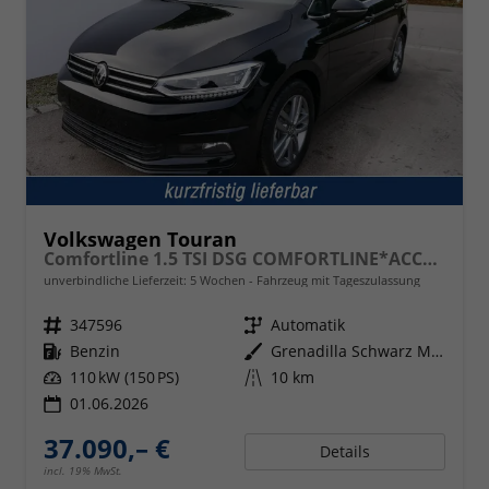
Volkswagen Touran
Comfortline 1.5 TSI DSG COMFORTLINE*ACC*LED*PDC*KAMERA*NAVI*SHZ* 7-SITZER 17-ZOLL
unverbindliche Lieferzeit:
5 Wochen
Fahrzeug mit Tageszulassung
Fahrzeugnr.
347596
Getriebe
Automatik
Kraftstoff
Benzin
Außenfarbe
Grenadilla Schwarz Metallic
Leistung
110 kW (150 PS)
Kilometerstand
10 km
01.06.2026
37.090,– €
Details
incl. 19% MwSt.