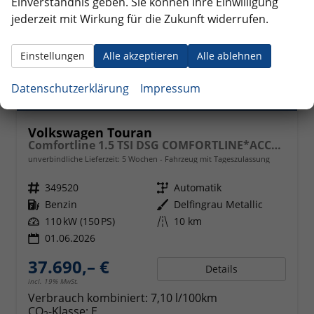
Einverständnis geben. Sie können Ihre Einwilligung
jederzeit mit Wirkung für die Zukunft widerrufen.
Einstellungen
Alle akzeptieren
Alle ablehnen
Datenschutzerklärung
Impressum
Volkswagen Touran
Comfortline 1.5 TSI DSG COMFORTLINE*ACC*LED*PDC*KAMERA*NAVI*SHZ* 7-SITZER 17-ZOLL
unverbindliche Lieferzeit:
5 Wochen
Fahrzeug mit Tageszulassung
Fahrzeugnr.
349520
Getriebe
Automatik
Kraftstoff
Benzin
Außenfarbe
Delfingrau Metallic
Leistung
110 kW (150 PS)
Kilometerstand
10 km
01.06.2026
37.690,– €
Details
incl. 19% MwSt.
Verbrauch kombiniert:
7,10 l/100km
CO
-Klasse:
E