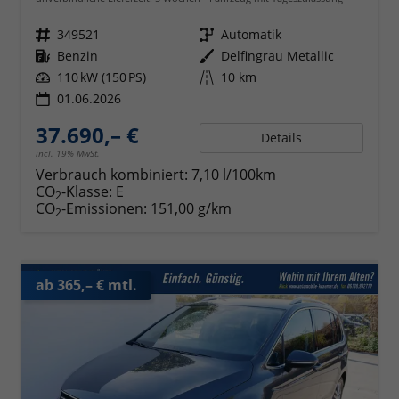
Fahrzeugnr.
349521
Getriebe
Automatik
Kraftstoff
Benzin
Außenfarbe
Delfingrau Metallic
Leistung
110 kW (150 PS)
Kilometerstand
10 km
01.06.2026
37.690,– €
Details
incl. 19% MwSt.
Verbrauch kombiniert:
7,10 l/100km
CO
-Klasse:
E
2
CO
-Emissionen:
151,00 g/km
2
ab 365,– € mtl.