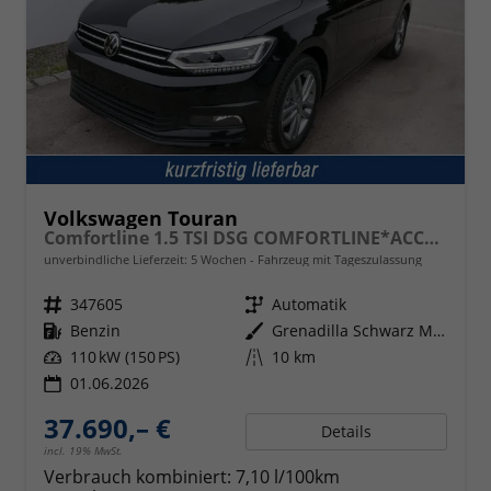
Volkswagen Touran
Comfortline 1.5 TSI DSG COMFORTLINE*ACC*LED*PDC*KAMERA*NAVI*SHZ* 7-SITZER 17-ZOLL
unverbindliche Lieferzeit:
5 Wochen
Fahrzeug mit Tageszulassung
Fahrzeugnr.
347605
Getriebe
Automatik
Kraftstoff
Benzin
Außenfarbe
Grenadilla Schwarz Metallic
Leistung
110 kW (150 PS)
Kilometerstand
10 km
01.06.2026
37.690,– €
Details
incl. 19% MwSt.
Verbrauch kombiniert:
7,10 l/100km