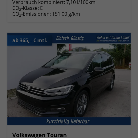
Verbrauch kombiniert:
7,10 l/100km
CO
-Klasse:
E
2
CO
-Emissionen:
151,00 g/km
2
ab 365,– € mtl.
Volkswagen Touran