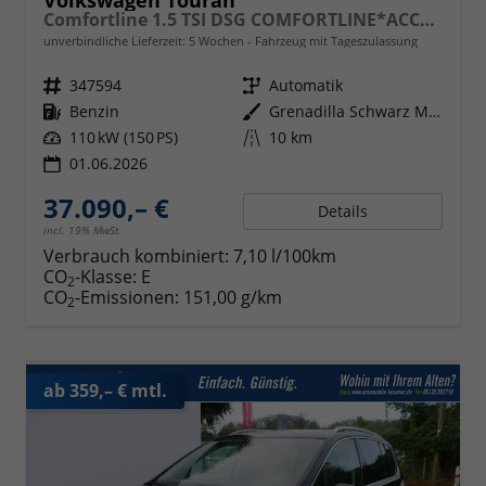
Comfortline 1.5 TSI DSG COMFORTLINE*ACC*LED*PDC*KAMERA*NAVI*SHZ* 7-SITZER 17-ZOLL
unverbindliche Lieferzeit:
5 Wochen
Fahrzeug mit Tageszulassung
Fahrzeugnr.
347594
Getriebe
Automatik
Kraftstoff
Benzin
Außenfarbe
Grenadilla Schwarz Metallic
Leistung
110 kW (150 PS)
Kilometerstand
10 km
01.06.2026
37.090,– €
Details
incl. 19% MwSt.
Verbrauch kombiniert:
7,10 l/100km
CO
-Klasse:
E
2
CO
-Emissionen:
151,00 g/km
2
ab 359,– € mtl.