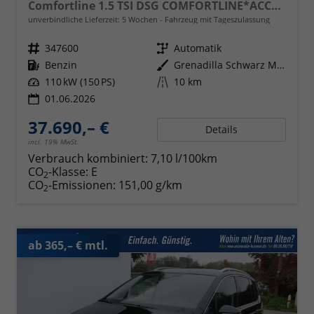
Comfortline 1.5 TSI DSG COMFORTLINE*ACC*LED*PDC*KAMERA*NAVI*SHZ* 7-SITZER 17-ZOLL
unverbindliche Lieferzeit:
5 Wochen
Fahrzeug mit Tageszulassung
Fahrzeugnr.
347600
Getriebe
Automatik
Kraftstoff
Benzin
Außenfarbe
Grenadilla Schwarz Metallic
Leistung
110 kW (150 PS)
Kilometerstand
10 km
01.06.2026
37.690,– €
Details
incl. 19% MwSt.
Verbrauch kombiniert:
7,10 l/100km
CO
-Klasse:
E
2
CO
-Emissionen:
151,00 g/km
2
ab 365,– € mtl.