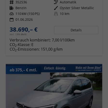
Fahrzeugnr.
352536
Getriebe
Automatik
Kraftstoff
Benzin
Außenfarbe
Oyster Silver Metallic
Leistung
110 kW (150 PS)
Kilometerstand
10 km
01.06.2026
38.690,– €
Details
incl. 19% MwSt.
Verbrauch kombiniert:
7,00 l/100km
CO
-Klasse:
E
2
CO
-Emissionen:
151,00 g/km
2
ab 375,– € mtl.