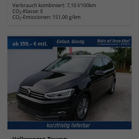
Verbrauch kombiniert:
7,10 l/100km
CO
-Klasse:
E
2
CO
-Emissionen:
151,00 g/km
2
ab 359,– € mtl.
Volkswagen Touran