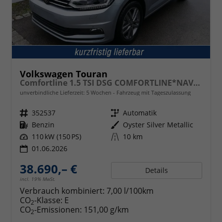
Volkswagen Touran
Comfortline 1.5 TSI DSG COMFORTLINE*NAVI*ACC*PDC*LED*SHZ*KAMERA*7-SITZER*17-ZOLL
unverbindliche Lieferzeit:
5 Wochen
Fahrzeug mit Tageszulassung
Fahrzeugnr.
352537
Getriebe
Automatik
Kraftstoff
Benzin
Außenfarbe
Oyster Silver Metallic
Leistung
110 kW (150 PS)
Kilometerstand
10 km
01.06.2026
38.690,– €
Details
incl. 19% MwSt.
Verbrauch kombiniert:
7,00 l/100km
CO
-Klasse:
E
2
CO
-Emissionen:
151,00 g/km
2