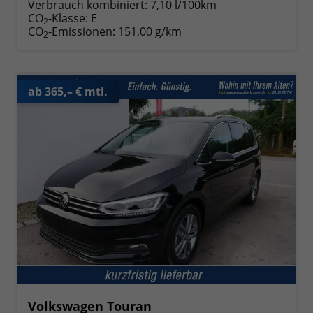
Verbrauch kombiniert:
7,10 l/100km
CO
-Klasse:
E
2
CO
-Emissionen:
151,00 g/km
2
ab 365,– € mtl.
Volkswagen Touran