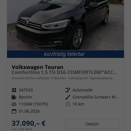
Volkswagen Touran
Comfortline 1.5 TSI DSG COMFORTLINE*ACC*LED*PDC*KAMERA*NAVI*SHZ* 7-SITZER 17-ZOLL
unverbindliche Lieferzeit:
5 Wochen
Fahrzeug mit Tageszulassung
Fahrzeugnr.
347593
Getriebe
Automatik
Kraftstoff
Benzin
Außenfarbe
Grenadilla Schwarz Metallic
Leistung
110 kW (150 PS)
Kilometerstand
10 km
01.06.2026
37.090,– €
Details
incl. 19% MwSt.