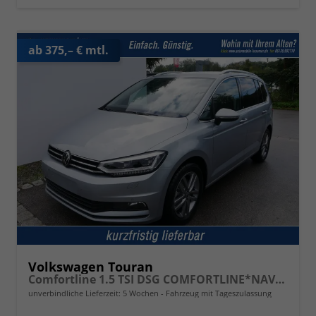
ab 375,– € mtl.
Volkswagen Touran
Comfortline 1.5 TSI DSG COMFORTLINE*NAVI*ACC*PDC*LED*SHZ*KAMERA*7-SITZER*17-ZOLL
unverbindliche Lieferzeit:
5 Wochen
Fahrzeug mit Tageszulassung