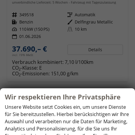
unverbindliche Lieferzeit:
5 Wochen
Fahrzeug mit Tageszulassung
Fahrzeugnr.
349518
Getriebe
Automatik
Kraftstoff
Benzin
Außenfarbe
Delfingrau Metallic
Leistung
110 kW (150 PS)
Kilometerstand
10 km
01.06.2026
37.690,– €
Details
incl. 19% MwSt.
Verbrauch kombiniert:
7,10 l/100km
CO
-Klasse:
E
2
CO
-Emissionen:
151,00 g/km
2
Wir respektieren Ihre Privatsphäre
ab 365,– € mtl.
Unsere Website setzt Cookies ein, um unsere Dienste
für Sie bereitzustellen. Hierbei berücksichtigen wir Ihre
Auswahl und verarbeiten nur die Daten für Marketing,
Analytics und Personalisierung, für die Sie uns Ihr