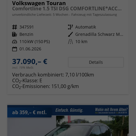
Volkswagen Touran
Comfortline 1.5 TSI DSG COMFORTLINE*ACC*LED*PDC*KAMERA*NAVI*SHZ* 7-SITZER 17-ZOLL
unverbindliche Lieferzeit:
5 Wochen
Fahrzeug mit Tageszulassung
Fahrzeugnr.
347591
Getriebe
Automatik
Kraftstoff
Benzin
Außenfarbe
Grenadilla Schwarz Metallic
Leistung
110 kW (150 PS)
Kilometerstand
10 km
01.06.2026
37.090,– €
Details
incl. 19% MwSt.
Verbrauch kombiniert:
7,10 l/100km
CO
-Klasse:
E
2
CO
-Emissionen:
151,00 g/km
2
ab 359,– € mtl.