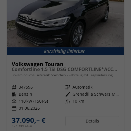
Volkswagen Touran
Comfortline 1.5 TSI DSG COMFORTLINE*ACC*LED*PDC*KAMERA*NAVI*SHZ* 7-SITZER 17-ZOLL
unverbindliche Lieferzeit:
5 Wochen
Fahrzeug mit Tageszulassung
Fahrzeugnr.
347596
Getriebe
Automatik
Kraftstoff
Benzin
Außenfarbe
Grenadilla Schwarz Metallic
Leistung
110 kW (150 PS)
Kilometerstand
10 km
01.06.2026
37.090,– €
Details
incl. 19% MwSt.