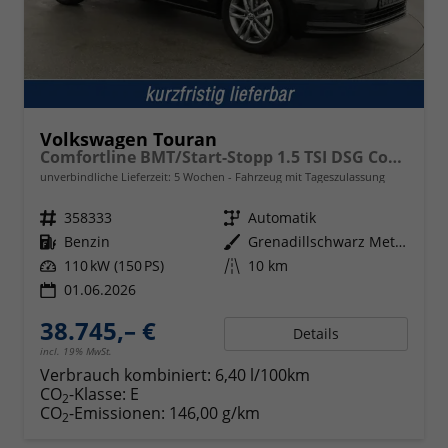
Volkswagen Touran
Comfortline BMT/Start-Stopp 1.5 TSI DSG Comfortline, Navi, Side, Kamera, Winter, 17-Zoll, sofort, 3.J-Garantie
unverbindliche Lieferzeit:
5 Wochen
Fahrzeug mit Tageszulassung
Fahrzeugnr.
358333
Getriebe
Automatik
Kraftstoff
Benzin
Außenfarbe
Grenadillschwarz Metallic
Leistung
110 kW (150 PS)
Kilometerstand
10 km
01.06.2026
38.745,– €
Details
incl. 19% MwSt.
Verbrauch kombiniert:
6,40 l/100km
CO
-Klasse:
E
2
CO
-Emissionen:
146,00 g/km
2