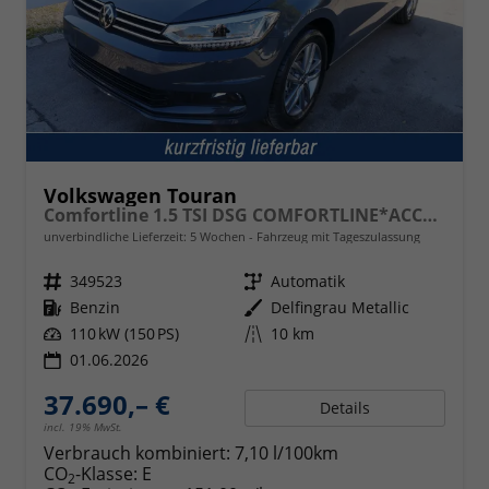
Volkswagen Touran
Comfortline 1.5 TSI DSG COMFORTLINE*ACC*LED*PDC*KAMERA*NAVI*SHZ* 7-SITZER 17-ZOLL
unverbindliche Lieferzeit:
5 Wochen
Fahrzeug mit Tageszulassung
Fahrzeugnr.
349523
Getriebe
Automatik
Kraftstoff
Benzin
Außenfarbe
Delfingrau Metallic
Leistung
110 kW (150 PS)
Kilometerstand
10 km
01.06.2026
37.690,– €
Details
incl. 19% MwSt.
Verbrauch kombiniert:
7,10 l/100km
CO
-Klasse:
E
2