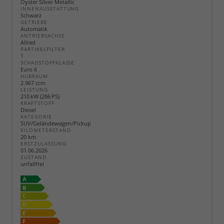
Oyster Silver Metallic
INNENAUSSTATTUNG
Schwarz
GETRIEBE
Automatik
ANTRIEBSACHSE
Allrad
PARTIKELFILTER
1
SCHADSTOFFKLASSE
Euro 6
HUBRAUM
2.967 ccm
LEISTUNG
210 kW (286 PS)
KRAFTSTOFF
Diesel
KATEGORIE
SUV/Geländewagen/Pickup
KILOMETERSTAND
20 km
ERSTZULASSUNG
01.06.2026
ZUSTAND
unfallfrei