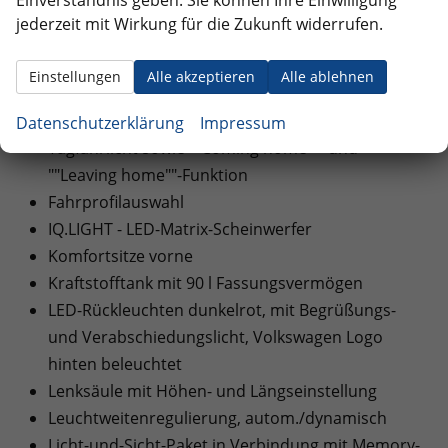
Einverständnis geben. Sie können Ihre Einwilligung
Logo
jederzeit mit Wirkung für die Zukunft widerrufen.
Heckklappe mit elektrischer Öffnung und
Schließung
Einstellungen
Alle akzeptieren
Alle ablehnen
Anhängevorrichtung elektrisch anklappbar
Fahrlichtschaltung automatisch, mit LED-
Datenschutzerklärung
Impressum
Tagfahrlicht sowie ""Coming home""- und
""Leaving home""-Funktion
Fahrprofilauswahl
IQ.LIGHT - LED-Matrix-Scheinwerfer
Komfortsitze vorne
Kraftstofftank mit 90 l Fassungsvermögen
LED-Rückleuchten dunkelrot, mit Begrüßungs-
und Verabschiedungslicht, Volkswagen Logo
hinten beleuchtet
Lenksäule mit Höhen- und Längseinstellung
Leuchtweitenregulierung, autom./dynamisch
Licht-und-Sicht-Paket in Verbindung mit Memory-