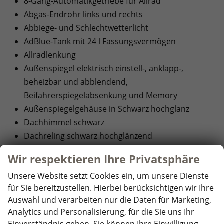
8-Gang-Automatikgetriebe für Allrad
Abgas-Endrohr links und rechts
Abbiege- und Schlechtwetterlicht
AdBlue-Tank mit 24 l Fassungsvermögen
Allradlenkung
Außenspiegel elektrisch einstell-, anklapp-,
beheizbar und abblendend,
Beifahrerspiegelabsenkung und Memory
Außenspiegelgehäuse in Schwarz hochglanz
Dachhimmel schwarz
Dachreling schwarz hochglänzend
Dreipunkt-Automatiksicherheitsgurte vorn mit
Wir respektieren Ihre Privatsphäre
Höheneinstellung und Gurtstraffer, für
Unsere Website setzt Cookies ein, um unsere Dienste
Proaktives Insassenschutzsystem
für Sie bereitzustellen. Hierbei berücksichtigen wir Ihre
Dynamischer Fernlichtassistent ""Dynamic Light
Auswahl und verarbeiten nur die Daten für Marketing,
Assist""
Analytics und Personalisierung, für die Sie uns Ihr
Einstiegsleisten in Edelstahl, vorn mit ""R-Line""-