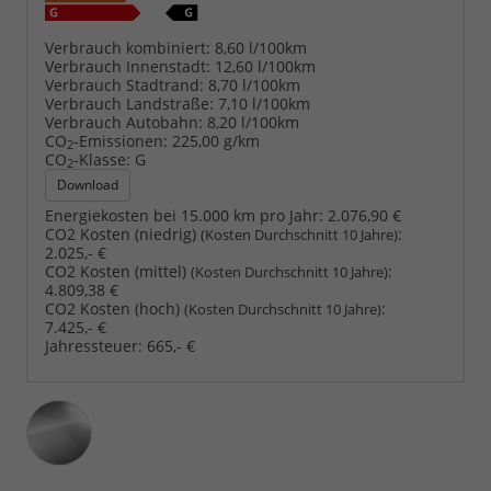
Verbrauch kombiniert:
8,60 l/100km
Verbrauch Innenstadt:
12,60 l/100km
Verbrauch Stadtrand:
8,70 l/100km
Verbrauch Landstraße:
7,10 l/100km
Verbrauch Autobahn:
8,20 l/100km
CO
-Emissionen:
225,00 g/km
2
CO
-Klasse:
G
2
Download
Energiekosten bei 15.000 km pro Jahr:
2.076,90 €
CO2 Kosten (niedrig)
:
(Kosten Durchschnitt 10 Jahre)
2.025,- €
CO2 Kosten (mittel)
:
(Kosten Durchschnitt 10 Jahre)
4.809,38 €
CO2 Kosten (hoch)
:
(Kosten Durchschnitt 10 Jahre)
7.425,- €
Jahressteuer:
665,- €