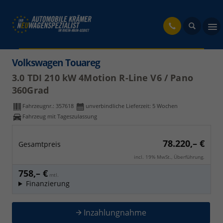
fahrzeug
Volkswagen Touareg
3.0 TDI 210 kW 4Motion R-Line V6 / Pano
360Grad
Fahrzeugnr.:
357618
unverbindliche Lieferzeit:
5 Wochen
Fahrzeug mit Tageszulassung
78.220,– €
Gesamtpreis
incl. 19% MwSt., Überführung.
758,– €
mtl.
Finanzierung
Inzahlungnahme