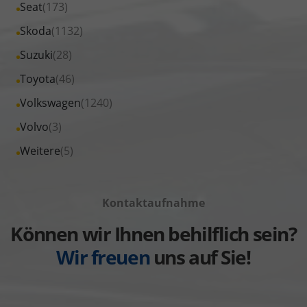
Fahrzeuge
Alle
Seat
(173)
anzeigen
Peugeot
von
Fahrzeuge
Alle
Skoda
(1132)
anzeigen
Renault
von
Fahrzeuge
Alle
Suzuki
(28)
anzeigen
Seat
von
Fahrzeuge
Alle
Toyota
(46)
anzeigen
Skoda
von
Fahrzeuge
Alle
Volkswagen
(1240)
anzeigen
Suzuki
von
Fahrzeuge
Alle
Volvo
(3)
anzeigen
Toyota
von
Fahrzeuge
Alle
Weitere
(5)
anzeigen
Volkswagen
von
Fahrzeuge
anzeigen
Volvo
von
anzeigen
Kontaktaufnahme
Weitere
anzeigen
Können wir Ihnen behilflich sein?
Wir freuen
uns auf Sie!