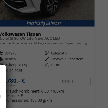
Volkswagen Tiguan
1.5 eTSI 96 kW Life Navi ACC LED
unverbindliche Lieferzeit:
14 Tage
Fahrzeug mit Tageszulassung
Fahrzeugnr.
351975
Getriebe
Automatik
Kraftstoff
Benzin
Außenfarbe
Onyxweiß Perleffekt
Leistung
96 kW (131 PS)
Kilometerstand
10 km
01.12.2025
34.780,– €
Details
incl. 19% MwSt.
Verbrauch kombiniert:
6,80 l/100km
CO
-Klasse:
E
d
2
CO
-Emissionen:
155,00 g/km
2