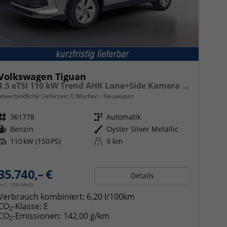
Volkswagen Tiguan
1.5 eTSI 110 kW Trend AHK Lane+Side Kamera VZE
unverbindliche Lieferzeit:
6 Wochen
Neuwagen
Fahrzeugnr.
361778
Getriebe
Automatik
Kraftstoff
Benzin
Außenfarbe
Oyster Silver Metallic
Leistung
110 kW (150 PS)
Kilometerstand
9 km
35.740,– €
Details
incl. 19% MwSt.
Verbrauch kombiniert:
6,20 l/100km
CO
-Klasse:
E
2
CO
-Emissionen:
142,00 g/km
2