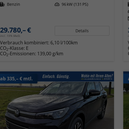
Kraftstoff
Benzin
Leistung
96 kW (131 PS)
29.780,– €
Details
incl. 19% MwSt.
Verbrauch kombiniert:
6,10 l/100km
CO
-Klasse:
E
2
CO
-Emissionen:
139,00 g/km
2
ab 335,– € mtl.