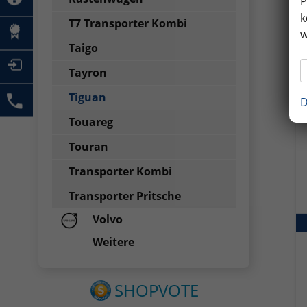
P
k
T7 Transporter Kombi
w
Taigo
Tayron
Tiguan
D
Touareg
Touran
Transporter Kombi
Transporter Pritsche
Volvo
Weitere