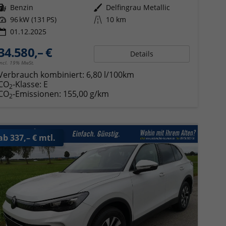
Kraftstoff
Benzin
Außenfarbe
Delfingrau Metallic
Leistung
96 kW (131 PS)
Kilometerstand
10 km
01.12.2025
34.580,– €
Details
incl. 19% MwSt.
Verbrauch kombiniert:
6,80 l/100km
CO
-Klasse:
E
2
CO
-Emissionen:
155,00 g/km
2
ab 337,– € mtl.