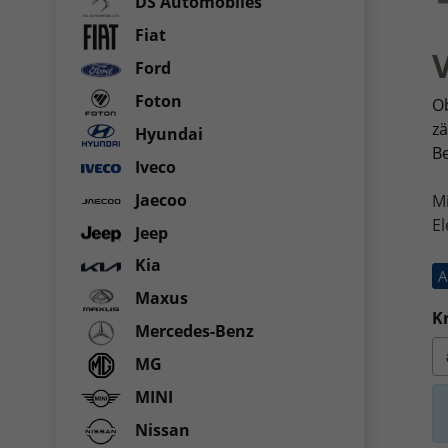
DS Automobiles
Fiat
Ford
Foton
Ob
zä
Hyundai
Be
Iveco
Jaecoo
M
El
Jeep
Kia
A
Maxus
Kr
Mercedes-Benz
MG
MINI
Nissan