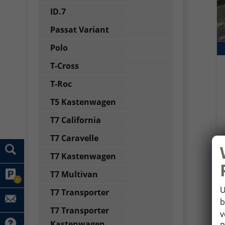
ID.7
Passat Variant
Polo
T-Cross
T-Roc
T5 Kastenwagen
T7 California
T7 Caravelle
T7 Kastenwagen
T7 Multivan
0
U
T7 Transporter
b
T7 Transporter
v
Kastenwagen