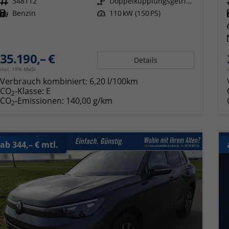
Fahrzeugnr.
348112
Getriebe
Doppelkupplungsgetriebe (DSG)
Kraftstoff
Benzin
Leistung
110 kW (150 PS)
35.190,– €
Details
incl. 19% MwSt.
Verbrauch kombiniert:
6,20 l/100km
CO
-Klasse:
E
2
CO
-Emissionen:
140,00 g/km
2
ab 344,– € mtl.