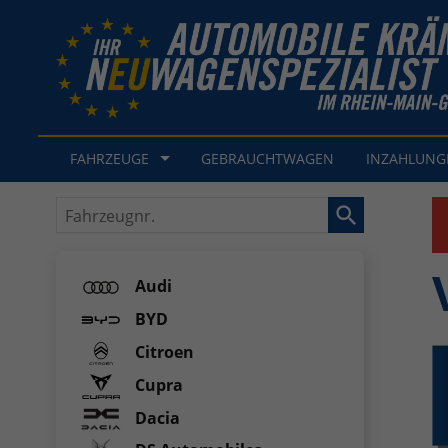
FAHRZEUGE
GEBRAUCHTWAGEN
INZAHLUN
Fahrzeugnr.
Audi
BYD
Citroen
Cupra
Dacia