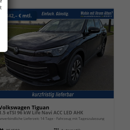
e
t
ab 342,– € mtl.
Volkswagen Tiguan
1.5 eTSI 96 kW Life Navi ACC LED AHK
unverbindliche Lieferzeit:
14 Tage
Fahrzeug mit Tageszulassung