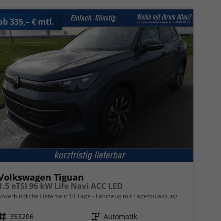
ab 335,– € mtl.
Volkswagen Tiguan
1.5 eTSI 96 kW Life Navi ACC LED
unverbindliche Lieferzeit:
14 Tage
Fahrzeug mit Tageszulassung
Fahrzeugnr.
353206
Getriebe
Automatik