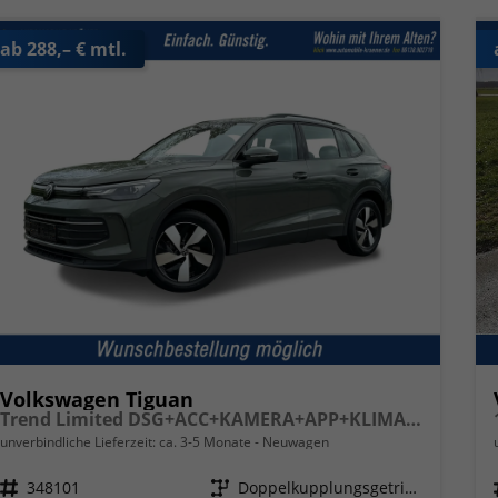
ab 288,– € mtl.
Volkswagen Tiguan
Trend Limited DSG+ACC+KAMERA+APP+KLIMA+LED+17" LM
unverbindliche Lieferzeit: ca. 3-5 Monate
Neuwagen
Fahrzeugnr.
348101
Getriebe
Doppelkupplungsgetriebe (DSG)