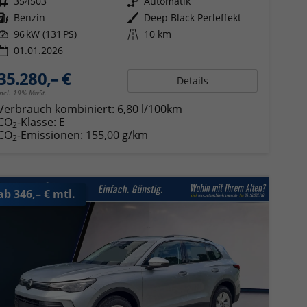
Fahrzeugnr.
354503
Getriebe
Automatik
Kraftstoff
Benzin
Außenfarbe
Deep Black Perleffekt
Leistung
96 kW (131 PS)
Kilometerstand
10 km
01.01.2026
35.280,– €
Details
incl. 19% MwSt.
Verbrauch kombiniert:
6,80 l/100km
CO
-Klasse:
E
2
CO
-Emissionen:
155,00 g/km
2
ab 346,– € mtl.