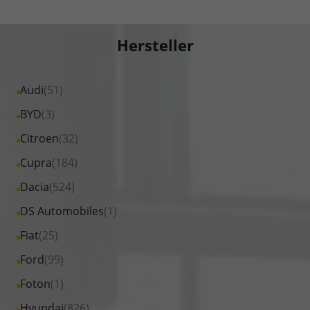
Hersteller
Alle
Audi
(51)
Fahrzeuge
Alle
BYD
(3)
von
Fahrzeuge
Alle
Citroen
(32)
Audi
von
Fahrzeuge
Alle
Cupra
(184)
anzeigen
BYD
von
Fahrzeuge
Alle
Dacia
(524)
anzeigen
Citroen
von
Fahrzeuge
Alle
DS Automobiles
(1)
anzeigen
Cupra
von
Fahrzeuge
Alle
Fiat
(25)
anzeigen
Dacia
von
Fahrzeuge
Alle
Ford
(99)
anzeigen
DS
von
Fahrzeuge
Alle
Foton
(1)
Automobiles
Fiat
von
Fahrzeuge
anzeigen
Alle
Hyundai
(826)
anzeigen