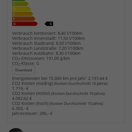
Verbrauch kombiniert:
8,40 l/100km
Verbrauch Innenstadt:
11,50 l/100km
Verbrauch Stadtrand:
8,50 l/100km
Verbrauch Landstraße:
7,20 l/100km
Verbrauch Autobahn:
8,30 l/100km
CO
-Emissionen:
191,00 g/km
2
CO
-Klasse:
G
2
Download
Energiekosten bei 15.000 km pro Jahr:
2.197,44 €
CO2 Kosten (niedrig)
:
(Kosten Durchschnitt 10 Jahre)
1.719,- €
CO2 Kosten (mittel)
:
(Kosten Durchschnitt 10 Jahre)
4.082,62 €
CO2 Kosten (hoch)
:
(Kosten Durchschnitt 10 Jahre)
6.303,- €
Jahressteuer:
286,- €