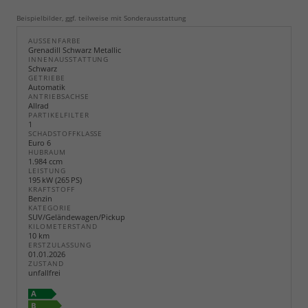
Beispielbilder, ggf. teilweise mit Sonderausstattung
AUSSENFARBE
Grenadill Schwarz Metallic
INNENAUSSTATTUNG
Schwarz
GETRIEBE
Automatik
ANTRIEBSACHSE
Allrad
PARTIKELFILTER
1
SCHADSTOFFKLASSE
Euro 6
HUBRAUM
1.984 ccm
LEISTUNG
195 kW (265 PS)
KRAFTSTOFF
Benzin
KATEGORIE
SUV/Geländewagen/Pickup
KILOMETERSTAND
10 km
ERSTZULASSUNG
01.01.2026
ZUSTAND
unfallfrei