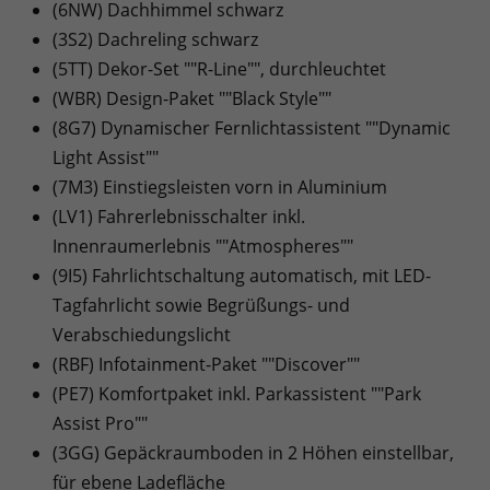
(6NW) Dachhimmel schwarz
(3S2) Dachreling schwarz
(5TT) Dekor-Set ""R-Line"", durchleuchtet
(WBR) Design-Paket ""Black Style""
(8G7) Dynamischer Fernlichtassistent ""Dynamic
Light Assist""
(7M3) Einstiegsleisten vorn in Aluminium
(LV1) Fahrerlebnisschalter inkl.
Innenraumerlebnis ""Atmospheres""
(9I5) Fahrlichtschaltung automatisch, mit LED-
Tagfahrlicht sowie Begrüßungs- und
Verabschiedungslicht
(RBF) Infotainment-Paket ""Discover""
(PE7) Komfortpaket inkl. Parkassistent ""Park
Assist Pro""
(3GG) Gepäckraumboden in 2 Höhen einstellbar,
für ebene Ladefläche