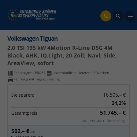
fahrzeug
Volkswagen Tiguan
2.0 TSI 195 kW 4Motion R-Line DSG 4M
Black, AHK, IQ.Light, 20-Zoll, Navi, Side,
AreaView, sofort
Fahrzeugnr.:
358287
unverbindliche Lieferzeit:
5 Wochen
Fahrzeug mit Tageszulassung
16.505,– €
Sie sparen:
24,2%
51.745,– €
Gesamtpreis
incl. 19% MwSt., Überführung.
502,– €
mtl.