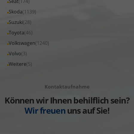
Alle
Seat
(174)
anzeigen
Peugeot
von
Fahrzeuge
Alle
Skoda
(1139)
anzeigen
Renault
von
Fahrzeuge
Alle
Suzuki
(28)
anzeigen
Seat
von
Fahrzeuge
Alle
Toyota
(46)
anzeigen
Skoda
von
Fahrzeuge
Alle
Volkswagen
(1240)
anzeigen
Suzuki
von
Fahrzeuge
Alle
Volvo
(3)
anzeigen
Toyota
von
Fahrzeuge
Alle
Weitere
(5)
anzeigen
Volkswagen
von
Fahrzeuge
anzeigen
Volvo
von
anzeigen
Kontaktaufnahme
Weitere
anzeigen
Können wir Ihnen behilflich sein?
Wir freuen
uns auf Sie!