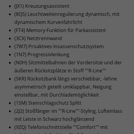
(JX1) Kreuzungsassistent
(8Q5) Leuchtweitenregulierung dynamisch, mit
dynamischem Kurvenfahrlicht
(FT4) Memory-Funktion für Parkassistent
(3CX) Netztrennwand
(7W7) Proaktives Insassenschutzsystem
(1N7) Progressivlenkung
(N0H) Sitzmittelbahnen der Vordersitze und der
äußeren Rücksitzplätze in Stoff ""R-Line""
(5KR) Rücksitzbank längs verschiebbar, -lehne
asymmetrisch geteilt umklappbar, Neigung
einstellbar, mit Durchlademöglichkeit
(1SM) Steinschlagschutz Splitt
(2J2) Stoßfänger im ""R-Line""-Styling, Lufteinlass
mit Leiste in Schwarz hochglänzend
(9ZQ) Telefonschnittstelle ""Comfort"" mit