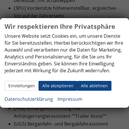
beheizbar, mit Schaltwippen
(3PU) Vordersitze höheneinstellbar, ergoActive-
Sitz auf der Fahrerseite
Wir respektieren Ihre Privatsphäre
EXTRAS:
Unsere Website setzt Cookies ein, um unsere Dienste
(PLC) ""IQ.LIGHT"" - HD-Matrix-Scheinwerfer
für Sie bereitzustellen. Hierbei berücksichtigen wir Ihre
(8VP) 3D-LED-Rückleuchten mit dynamischer
Auswahl und verarbeiten nur die Daten für Marketing,
Blinkleuchte
Analytics und Personalisierung, für die Sie uns Ihr
(F15) 4 Leichtmetallräder ""York"" 8,5 J x 20 in
Einverständnis geben. Sie können Ihre Einwilligung
Schwarz, Volkswagen R
jederzeit mit Wirkung für die Zukunft widerrufen.
(4G3) Abbiegebremsfunktion und
Ausweichunterstützung
Einstellungen
Alle akzeptieren
Alle ablehnen
(2I2) Adaptive Fahrwerksregelung DCC Pro inkl.
Datenschutzerklärung
Impressum
Fahrprofilauswahl
(PAB) Anhängevorrichtung inkl.
Anhängerrangierassistent ""Trailer Assist""
(UG5) Berganfahr- und Bergabfahrassistent