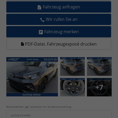
Fahrzeug anfragen
Wir rufen Sie an
Fahrzeug merken
PDF-Datei, Fahrzeugexposé drucken
+7
Beispielbilder, ggf. teilweise mit Sonderausstattung
AUSSENFARBE