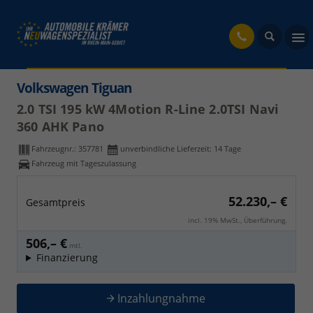
fahrzeug
Volkswagen Tiguan
2.0 TSI 195 kW 4Motion R-Line 2.0TSI Navi
360 AHK Pano
Fahrzeugnr.:
357781
unverbindliche Lieferzeit:
14 Tage
Fahrzeug mit Tageszulassung
52.230,– €
Gesamtpreis
incl. 19% MwSt., Überführung.
506,– €
mtl.
Finanzierung
Inzahlungnahme