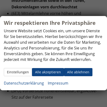
Instrumententafel sowie in den Türen,
Dekoreinlagen vorn durchleuchtet
(6E3) Mittelarmlehne vorne höhen und
längenverstellbar
Wir respektieren Ihre Privatsphäre
(3A2) ISOFIX-Halteösen für Kindersitze auf den
Unsere Website setzt Cookies ein, um unsere Dienste
äußeren Rücksitzen sowie auf dem Beifahrersitz,
für Sie bereitzustellen. Hierbei berücksichtigen wir Ihre
i-Size-kompatibel
Auswahl und verarbeiten nur die Daten für Marketing,
(2PT) Multifunktionsportlederlenkrad
Analytics und Personalisierung, für die Sie uns Ihr
beheizbar inkl Schaltwippen
Einverständnis geben. Sie können Ihre Einwilligung
(9Z3) 230-Volt-Steckdose mit Wechselrichter im
jederzeit mit Wirkung für die Zukunft widerrufen.
Innenraum
(4K6) Schlüsselloses Schließ- und Startsystem
Einstellungen
Alle akzeptieren
Alle ablehnen
""Keyless Access"", mit berührungsloser Ver- und
Datenschutzerklärung
Impressum
Entriegelung, SAFE-Verriegelung
(3PU) Vordersitze höheneinstellbar, ergoActive-
Sitz auf der Fahrerseite