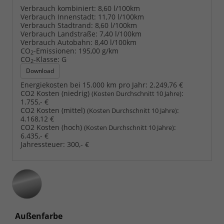
Verbrauch kombiniert:
8,60 l/100km
Verbrauch Innenstadt:
11,70 l/100km
Verbrauch Stadtrand:
8,60 l/100km
Verbrauch Landstraße:
7,40 l/100km
Verbrauch Autobahn:
8,40 l/100km
CO
-Emissionen:
195,00 g/km
2
CO
-Klasse:
G
2
Download
Energiekosten bei 15.000 km pro Jahr:
2.249,76 €
CO2 Kosten (niedrig)
:
(Kosten Durchschnitt 10 Jahre)
1.755,- €
CO2 Kosten (mittel)
:
(Kosten Durchschnitt 10 Jahre)
4.168,12 €
CO2 Kosten (hoch)
:
(Kosten Durchschnitt 10 Jahre)
6.435,- €
Jahressteuer:
300,- €
Außenfarbe