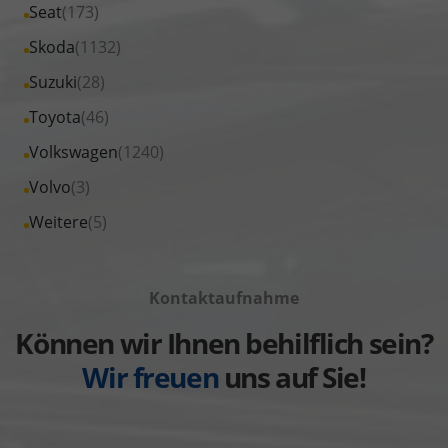
Fahrzeuge
Alle
Seat
(173)
anzeigen
Peugeot
von
Fahrzeuge
Alle
Skoda
(1132)
anzeigen
Renault
von
Fahrzeuge
Alle
Suzuki
(28)
anzeigen
Seat
von
Fahrzeuge
Alle
Toyota
(46)
anzeigen
Skoda
von
Fahrzeuge
Alle
Volkswagen
(1240)
anzeigen
Suzuki
von
Fahrzeuge
Alle
Volvo
(3)
anzeigen
Toyota
von
Fahrzeuge
Alle
Weitere
(5)
anzeigen
Volkswagen
von
Fahrzeuge
anzeigen
Volvo
von
anzeigen
Kontaktaufnahme
Weitere
anzeigen
Können wir Ihnen behilflich sein?
Wir freuen
uns auf Sie!