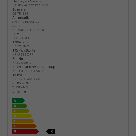
Delfingrau Metallic
INNENAUSSTATTUNG
Schwarz
GETRIEBE
Automatik
ANTRIEBSACHSE
Allrad
SCHADSTOFFKLASSE
Euro 6
HUBRAUM
1.984 ccm
LEISTUNG
195 kW (265 PS)
KRAFTSTOFF
Benzin
KATEGORIE
SUV/Geländewagen/Pickup
KILOMETERSTAND
10 km
ERSTZULASSUNG
01.06.2026
ZUSTAND
unfallfrei