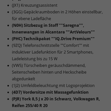
(JX1) Kreuzungsassistent
(3GG) Gepäckraumboden in 2 Höhen einstellbar,
für ebene Ladefläche
(N0H) Sitzbezug in Stoff ""Saregna"",
Innenwangen in Alcantara ""ArtVelours""
(PHC) Technikpaket ""IQ.Drive Premium""
(9ZQ) Telefonschnittstelle ""Comfort"" mit
induktiver Ladefunktion für 2 Smartphones,
Ladeleistung bis zu 15 W
(VW5) Türscheiben geräuschdämmend,
Seitenscheiben hinten und Heckscheibe
abgedunkelt
(1J2) Umfeldbeleuchtung mit Logoprojektion
(4D7) Vordersitze mit Massagefunktion
(PJR) York 8,5 J x 20 in Schwarz, Volkwagen R,
Reifen 255/40 R 20