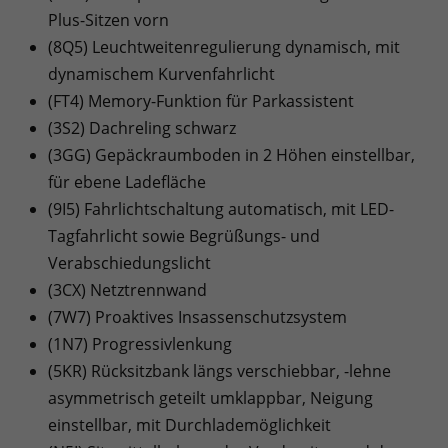
Plus-Sitzen vorn
(8Q5) Leuchtweitenregulierung dynamisch, mit
dynamischem Kurvenfahrlicht
(FT4) Memory-Funktion für Parkassistent
(3S2) Dachreling schwarz
(3GG) Gepäckraumboden in 2 Höhen einstellbar,
für ebene Ladefläche
(9I5) Fahrlichtschaltung automatisch, mit LED-
Tagfahrlicht sowie Begrüßungs- und
Verabschiedungslicht
(3CX) Netztrennwand
(7W7) Proaktives Insassenschutzsystem
(1N7) Progressivlenkung
(5KR) Rücksitzbank längs verschiebbar, -lehne
asymmetrisch geteilt umklappbar, Neigung
einstellbar, mit Durchlademöglichkeit