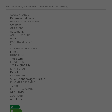
Beispielbilder, ggf. teilweise mit Sonderausstattung
AUSSENFARBE
Delfingrau Metallic
INNENAUSSTATTUNG
Schwarz
GETRIEBE
Automatik
ANTRIEBSACHSE
Allrad
PARTIKELFILTER
1
SCHADSTOFFKLASSE
Euro 6
HUBRAUM
1.968 ccm
LEISTUNG
142 kW (193 PS)
KRAFTSTOFF
Diesel
KATEGORIE
SUV/Geländewagen/Pickup
KILOMETERSTAND
10 km
ERSTZULASSUNG
01.11.2025
ZUSTAND
unfallfrei