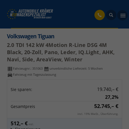
fahrzeug
Volkswagen Tiguan
2.0 TDI 142 kW 4Motion R-Line DSG 4M
Black, 20-Zoll, Pano, Leder, IQ.Light, AHK,
Navi, Side, AreaView, Winter
Fahrzeugnr.:
351063
unverbindliche Lieferzeit:
5 Wochen
Fahrzeug mit Tageszulassung
19.740,– €
Sie sparen:
27,2%
52.745,– €
Gesamtpreis
incl. 19% MwSt., Überführung.
512,– €
mtl.