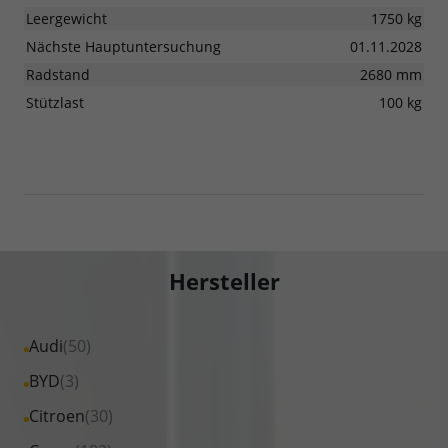
Leergewicht
1750 kg
Nächste Hauptuntersuchung
01.11.2028
Radstand
2680 mm
Stützlast
100 kg
Hersteller
Alle
Audi
(50)
Fahrzeuge
Alle
BYD
(3)
von
Fahrzeuge
Alle
Citroen
(30)
Audi
von
Fahrzeuge