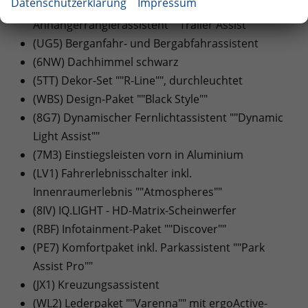
Datenschutzerklärung
Impressum
(PAB) Anhängevorrichtung inkl.
Anhängerrangierassistent ""Trailer Assist""
(UG5) Berganfahr- und Bergabfahrassistent
(6NW) Dachhimmel schwarz
(5TT) Dekor-Set ""R-Line"", durchleuchtet
(WBS) Design-Paket ""Black Style""
(8G7) Dynamischer Fernlichtassistent ""Dynamic
Light Assist""
(7M3) Einstiegsleisten vorn in Aluminium
(LV1) Fahrerlebnisschalter inkl.
Innenraumerlebnis ""Atmospheres""
(8IV) IQ.LIGHT - HD-Matrix-Scheinwerfer
(RBF) Infotainment-Paket ""Discover""
(PE7) Komfortpaket inkl. Parkassistent ""Park
Assist Pro""
(JX1) Kreuzungsassistent
(WL2) Lederpaket ""Varenna"" mit ergoActive-