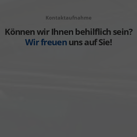
von
Fahrzeuge
anzeigen
Volvo
von
anzeigen
Kontaktaufnahme
Weitere
anzeigen
Können wir Ihnen behilflich sein?
Wir freuen
uns auf Sie!