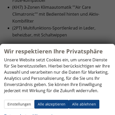
i-Size-kompatibel
(KH7) 3-Zonen Klimaautomatik ""Air Care
Climatronic"" mit Bedienteil hinten und Aktiv-
Kombifilter
(2PT) Multifunktions-Sportlenkrad in Leder,
beheizbar, mit Schaltwippen
EXTRAS:
Wir respektieren Ihre Privatsphäre
(PLC) ""IQ.LIGHT"" - HD-Matrix-Scheinwerfer
Unsere Website setzt Cookies ein, um unsere Dienste
(8VP) 3D-LED-Rückleuchten mit dynamischer
für Sie bereitzustellen. Hierbei berücksichtigen wir Ihre
Blinkleuchte
Auswahl und verarbeiten nur die Daten für Marketing,
(F15) 4 Leichtmetallräder ""York"" 8,5 J x 20 in
Analytics und Personalisierung, für die Sie uns Ihr
Schwarz, Volkswagen R
Einverständnis geben. Sie können Ihre Einwilligung
(4G3) Abbiegebremsfunktion und
jederzeit mit Wirkung für die Zukunft widerrufen.
Ausweichunterstützung
(2I2) Adaptive Fahrwerksregelung DCC Pro inkl.
Einstellungen
Alle akzeptieren
Alle ablehnen
Fahrprofilauswahl