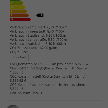
Verbrauch kombiniert:
6,40 l/100km
Verbrauch Innenstadt:
8,40 l/100km
Verbrauch Stadtrand:
6,20 l/100km
Verbrauch Landstraße:
5,50 l/100km
Verbrauch Autobahn:
6,40 l/100km
CO
-Emissionen:
167,00 g/km
2
CO
-Klasse:
F
2
Download
Energiekosten bei 15.000 km pro Jahr:
1.545,60 €
CO2 Kosten (niedrig)
:
(Kosten Durchschnitt 10 Jahre)
1.503,- €
CO2 Kosten (mittel)
:
(Kosten Durchschnitt 10 Jahre)
3.569,62 €
CO2 Kosten (hoch)
:
(Kosten Durchschnitt 10 Jahre)
5.511,- €
Jahressteuer:
359,- €