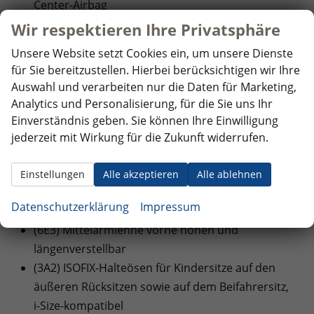
Center-Airbag
(8N6) Regensensor
Wir respektieren Ihre Privatsphäre
Unsere Website setzt Cookies ein, um unsere Dienste
INNENAUSSTATTUNG UND KOMFORT:
für Sie bereitzustellen. Hierbei berücksichtigen wir Ihre
(6XT) Außenspiegel elektrisch einstell-, anklapp-
Auswahl und verarbeiten nur die Daten für Marketing,
und beheizbar, auf Fahrerseite abblendend,
Analytics und Personalisierung, für die Sie uns Ihr
Memory-Funktion
Einverständnis geben. Sie können Ihre Einwilligung
(QQ9) Ambientebeleuchtung 30-farbig, in der
jederzeit mit Wirkung für die Zukunft widerrufen.
Instrumententafel sowie in den Türen,
Dekoreinlagen vorn durchleuchtet
Einstellungen
Alle akzeptieren
Alle ablehnen
(3PU) Vordersitze höheneinstellbar, ergoActive-
Datenschutzerklärung
Impressum
Sitz auf der Fahrerseite
(6E3) Mittelarmlehne vorne höhen und
längenverstellbar
(3A2) ISOFIX-Halteösen für Kindersitze auf den
äußeren Rücksitzen sowie auf dem Beifahrersitz,
i-Size-kompatibel