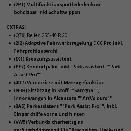
(2PT) Multifunktionsportlederlenkrad
beheizbar inkl Schaltwippen
EXTRAS:
(Q78) Reifen 255/40 R 20
(2I2) Adaptive Fahrwerksregelung DCC Pro inkl.
Fahrprofilauswahl
(JX1) Kreuzungsassistent
(PE7) Komfortpaket inkl. Parkassistent ""Park
Assist Pro""
(4D7) Vordersitze mit Massagefunktion
(N0H) Sitzbezug in Stoff ""Saregna"",
Innenwangen in Alcantara ""ArtVelours""
(8A5) Parkassistent ""Park Assist Pro"", inkl.
Einparkhilfe vorne und hinten
(VW5) Verbundsicherheitsglas
geräuschdämmend für Türscheiben, Heck- und