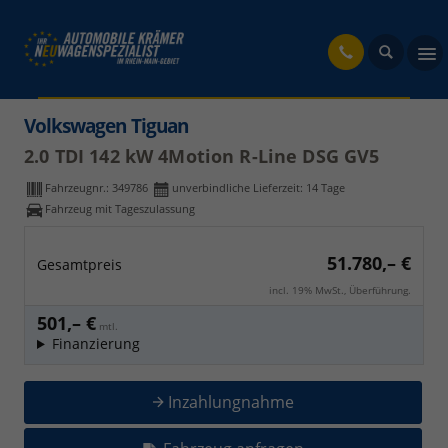
fahrzeug
Volkswagen Tiguan
2.0 TDI 142 kW 4Motion R-Line DSG GV5
Fahrzeugnr.:
349786
unverbindliche Lieferzeit:
14 Tage
Fahrzeug mit Tageszulassung
51.780,– €
Gesamtpreis
incl. 19% MwSt., Überführung.
501,– €
mtl.
Finanzierung
Inzahlungnahme