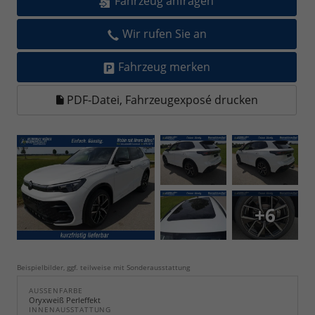
Fahrzeug anfragen
Wir rufen Sie an
Fahrzeug merken
PDF-Datei, Fahrzeugexposé drucken
+6
Beispielbilder, ggf. teilweise mit Sonderausstattung
AUSSENFARBE
Oryxweiß Perleffekt
INNENAUSSTATTUNG