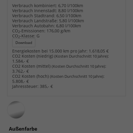
Verbrauch kombiniert:
6,70 l/100km
Verbrauch Innenstadt:
8,80 l/100km
Verbrauch Stadtrand:
6,50 l/100km
Verbrauch Landstraße:
5,80 l/100km
Verbrauch Autobahn:
6,80 l/100km
CO
-Emissionen:
176,00 g/km
2
CO
-Klasse:
G
2
Download
Energiekosten bei 15.000 km pro Jahr:
1.618,05 €
CO2 Kosten (niedrig)
:
(Kosten Durchschnitt 10 Jahre)
1.584,- €
CO2 Kosten (mittel)
:
(Kosten Durchschnitt 10 Jahre)
3.762,- €
CO2 Kosten (hoch)
:
(Kosten Durchschnitt 10 Jahre)
5.808,- €
Jahressteuer:
385,- €
Außenfarbe