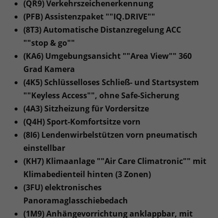
(QR9) Verkehrszeichenerkennung
(PFB) Assistenzpaket ""IQ.DRIVE""
(8T3) Automatische Distanzregelung ACC
""stop & go""
(KA6) Umgebungsansicht ""Area View"" 360
Grad Kamera
(4K5) Schlüsselloses Schließ- und Startsystem
""Keyless Access"", ohne Safe-Sicherung
(4A3) Sitzheizung für Vordersitze
(Q4H) Sport-Komfortsitze vorn
(8I6) Lendenwirbelstützen vorn pneumatisch
einstellbar
(KH7) Klimaanlage ""Air Care Climatronic"" mit
Klimabedienteil hinten (3 Zonen)
(3FU) elektronisches
Panoramaglasschiebedach
(1M9) Anhängevorrichtung anklappbar, mit