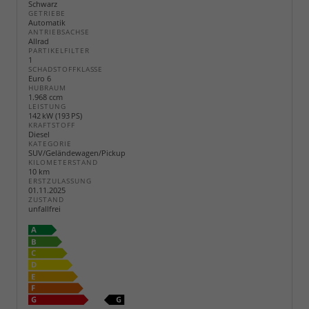
Schwarz
GETRIEBE
Automatik
ANTRIEBSACHSE
Allrad
PARTIKELFILTER
1
SCHADSTOFFKLASSE
Euro 6
HUBRAUM
1.968 ccm
LEISTUNG
142 kW (193 PS)
KRAFTSTOFF
Diesel
KATEGORIE
SUV/Geländewagen/Pickup
KILOMETERSTAND
10 km
ERSTZULASSUNG
01.11.2025
ZUSTAND
unfallfrei