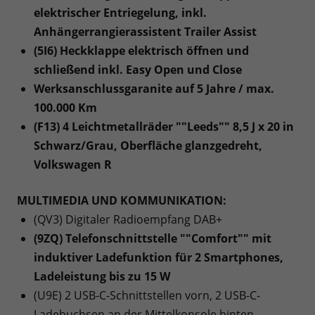
elektrischer Entriegelung, inkl.
Anhängerrangierassistent Trailer Assist
(5I6) Heckklappe elektrisch öffnen und
schließend inkl. Easy Open und Close
Werksanschlussgaranite auf 5 Jahre / max.
100.000 Km
(F13) 4 Leichtmetallräder ""Leeds"" 8,5 J x 20 in
Schwarz/Grau, Oberfläche glanzgedreht,
Volkswagen R
MULTIMEDIA UND KOMMUNIKATION:
(QV3) Digitaler Radioempfang DAB+
(9ZQ) Telefonschnittstelle ""Comfort"" mit
induktiver Ladefunktion für 2 Smartphones,
Ladeleistung bis zu 15 W
(U9E) 2 USB-C-Schnittstellen vorn, 2 USB-C-
Ladebuchsen an der Mittelkonsole hinten,