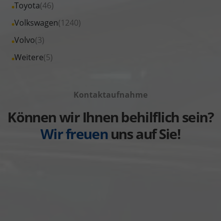
Fahrzeuge
Alle
Toyota
(46)
anzeigen
Skoda
von
Fahrzeuge
Alle
Volkswagen
(1240)
anzeigen
Suzuki
von
Fahrzeuge
Alle
Volvo
(3)
anzeigen
Toyota
von
Fahrzeuge
Alle
Weitere
(5)
anzeigen
Volkswagen
von
Fahrzeuge
anzeigen
Volvo
von
anzeigen
Kontaktaufnahme
Weitere
anzeigen
Können wir Ihnen behilflich sein?
Wir freuen
uns auf Sie!