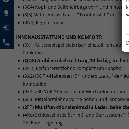
P
(6C4) Kopf- und Seitenairbags vorn und hinten, 
k
w
(8J5) Notbremsassistent ""Front Assist"" mit F
(8N6) Regensensor
INNENAUSSTATTUNG UND KOMFORT:
D
(6XT) Außenspiegel elektrisch einstell-, anklapp
Funktion
(QQ8) Ambientebeleuchtung 10-farbig, in der 
(3H2) Beifahrersitzlehne komplett umklappbar
(3A2) ISOFIX-Halteösen für Kindersitze auf den äu
kompatibel
(9Z3) 230-Volt-Steckdose mit Wechselrichter im
(6E3) Mittelarmlehne vorne höhen und längenver
(2FT) Multifunktionslenkrad in Leder, beheizb
(4K6) Schlüsselloses Schließ- und Startsystem ""
SAFE-Verriegelung