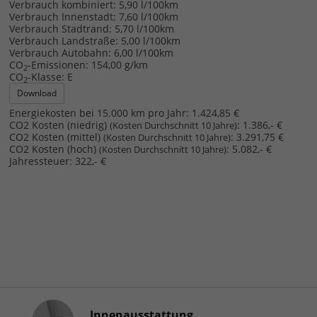
Verbrauch kombiniert:
5,90 l/100km
Verbrauch Innenstadt:
7,60 l/100km
Verbrauch Stadtrand:
5,70 l/100km
Verbrauch Landstraße:
5,00 l/100km
Verbrauch Autobahn:
6,00 l/100km
CO
-Emissionen:
154,00 g/km
2
CO
-Klasse:
E
2
Download
Energiekosten bei 15.000 km pro Jahr:
1.424,85 €
CO2 Kosten (niedrig)
:
1.386,- €
(Kosten Durchschnitt 10 Jahre)
CO2 Kosten (mittel)
:
3.291,75 €
(Kosten Durchschnitt 10 Jahre)
CO2 Kosten (hoch)
:
5.082,- €
(Kosten Durchschnitt 10 Jahre)
Jahressteuer:
322,- €
Innenausstattung
Innenausstattung