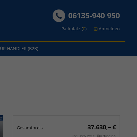
06135-940 950
Parkplatz (
0
)
Anmelden
FÜR HÄNDLER (B2B)
37.630,– €
Gesamtpreis
incl. 19% MwSt., Überführung.