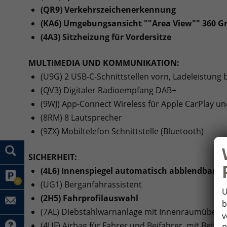
(QR9) Verkehrszeichenerkennung
(KA6) Umgebungsansicht ""Area View"" 360 
(4A3) Sitzheizung für Vordersitze
MULTIMEDIA UND KOMMUNIKATION:
(U9G) 2 USB-C-Schnittstellen vorn, Ladeleistung 
(QV3) Digitaler Radioempfang DAB+
(9WJ) App-Connect Wireless für Apple CarPlay u
(8RM) 8 Lautsprecher
(9ZX) Mobiltelefon Schnittstelle (Bluetooth)
SICHERHEIT:
(4L6) Innenspiegel automatisch abblendbar
0
(UG1) Berganfahrassistent
U
(2H5) Fahrprofilauswahl
b
(7AL) Diebstahlwarnanlage mit Innenraumüberw
v
(4UF) Airbag für Fahrer und Beifahrer, mit Beifa