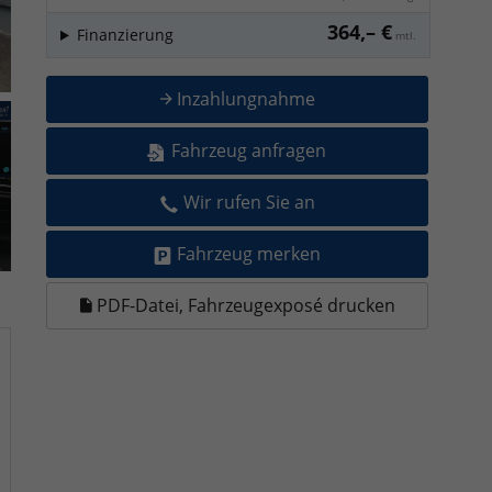
364,– €
Finanzierung
mtl.
Inzahlungnahme
Fahrzeug anfragen
Wir rufen Sie an
Fahrzeug merken
PDF-Datei, Fahrzeugexposé drucken