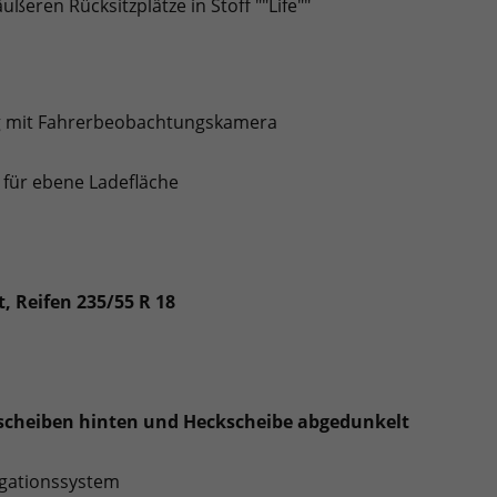
ßeren Rücksitzplätze in Stoff ""Life""
g mit Fahrerbeobachtungskamera
 für ebene Ladefläche
t, Reifen 235/55 R 18
scheiben hinten und Heckscheibe abgedunkelt
vigationssystem