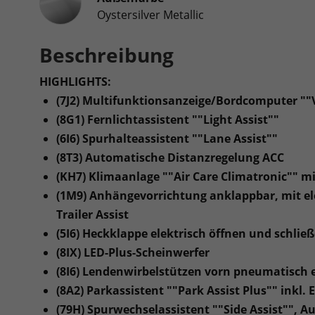
Oystersilver Metallic
Beschreibung
HIGHLIGHTS:
(7J2) Multifunktionsanzeige/Bordcomputer ""Vi
(8G1) Fernlichtassistent ""Light Assist""
(6I6) Spurhalteassistent ""Lane Assist""
(8T3) Automatische Distanzregelung ACC
(KH7) Klimaanlage ""Air Care Climatronic"" mi
(1M9) Anhängevorrichtung anklappbar, mit ele
Trailer Assist
(5I6) Heckklappe elektrisch öffnen und schlie
(8IX) LED-Plus-Scheinwerfer
(8I6) Lendenwirbelstützen vorn pneumatisch e
(8A2) Parkassistent ""Park Assist Plus"" inkl.
(79H) Spurwechselassistent ""Side Assist"", 