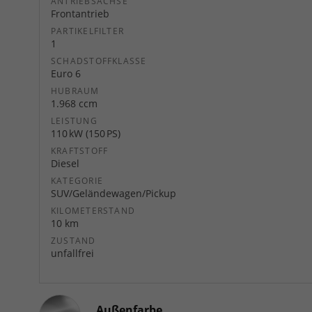
ANTRIEBSACHSE
Frontantrieb
PARTIKELFILTER
1
SCHADSTOFFKLASSE
Euro 6
HUBRAUM
1.968 ccm
LEISTUNG
110 kW (150 PS)
KRAFTSTOFF
Diesel
KATEGORIE
SUV/Geländewagen/Pickup
KILOMETERSTAND
10 km
ZUSTAND
unfallfrei
Außenfarbe