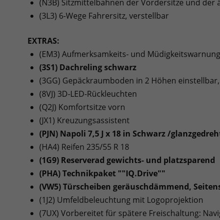
(N3B) Sitzmittelbahnen der Vordersitze und der äu
(3L3) 6-Wege Fahrersitz, verstellbar
EXTRAS:
(EM3) Aufmerksamkeits- und Müdigkeitswarnun
(3S1) Dachreling schwarz
(3GG) Gepäckraumboden in 2 Höhen einstellbar,
(8VJ) 3D-LED-Rückleuchten
(Q2J) Komfortsitze vorn
(JX1) Kreuzungsassistent
(PJN) Napoli 7,5 J x 18 in Schwarz /glanzgedreh
(HA4) Reifen 235/55 R 18
(1G9) Reserverad gewichts- und platzsparend
(PHA) Technikpaket ""IQ.Drive""
(VW5) Türscheiben geräuschdämmend, Seiten
(1J2) Umfeldbeleuchtung mit Logoprojektion
(7UX) Vorbereitet für spätere Freischaltung: Na