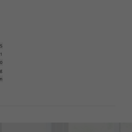
5
1
0
kg
m