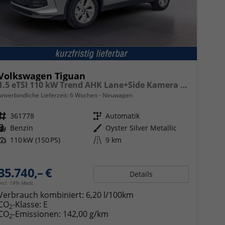
Volkswagen Tiguan
1.5 eTSI 110 kW Trend AHK Lane+Side Kamera VZE
unverbindliche Lieferzeit:
6 Wochen
Neuwagen
Fahrzeugnr.
361778
Getriebe
Automatik
Kraftstoff
Benzin
Außenfarbe
Oyster Silver Metallic
Leistung
110 kW (150 PS)
Kilometerstand
9 km
35.740,– €
Details
incl. 19% MwSt.
Verbrauch kombiniert:
6,20 l/100km
CO
-Klasse:
E
2
CO
-Emissionen:
142,00 g/km
2