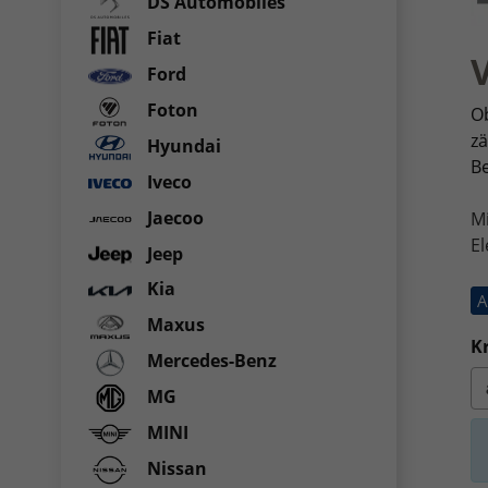
DS Automobiles
Fiat
Ford
Foton
Ob
zä
Hyundai
Be
Iveco
Jaecoo
M
El
Jeep
Kia
A
Maxus
Kr
Mercedes-Benz
MG
MINI
Nissan