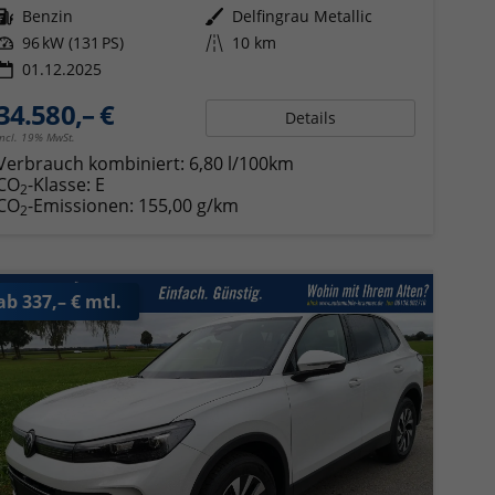
Kraftstoff
Benzin
Außenfarbe
Delfingrau Metallic
Leistung
96 kW (131 PS)
Kilometerstand
10 km
01.12.2025
34.580,– €
Details
incl. 19% MwSt.
Verbrauch kombiniert:
6,80 l/100km
CO
-Klasse:
E
2
CO
-Emissionen:
155,00 g/km
2
ab 337,– € mtl.