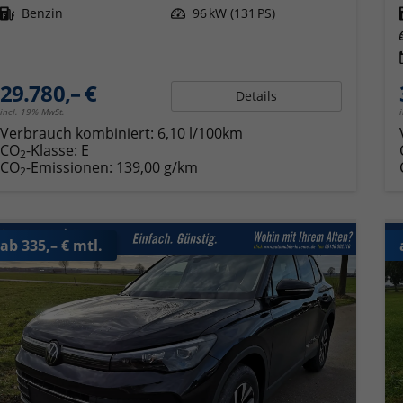
Kraftstoff
Benzin
Leistung
96 kW (131 PS)
29.780,– €
Details
incl. 19% MwSt.
Verbrauch kombiniert:
6,10 l/100km
CO
-Klasse:
E
2
CO
-Emissionen:
139,00 g/km
2
ab 335,– € mtl.