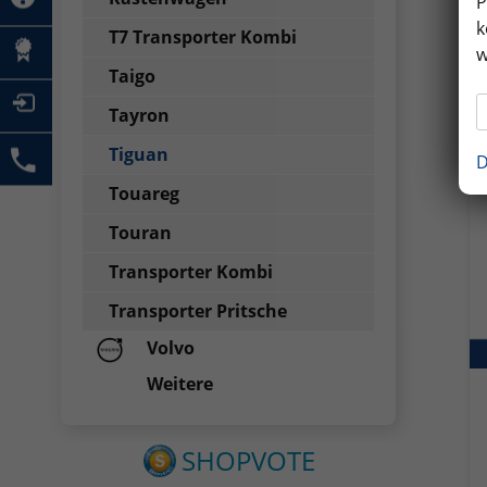
P
k
T7 Transporter Kombi
w
Taigo
Tayron
Tiguan
D
Touareg
Touran
Transporter Kombi
Transporter Pritsche
Volvo
Weitere