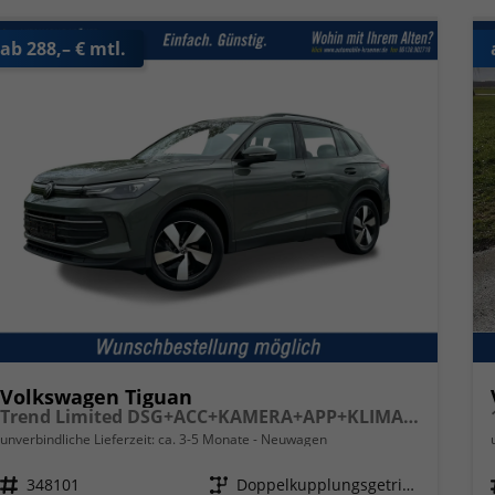
ab 288,– € mtl.
Volkswagen Tiguan
Trend Limited DSG+ACC+KAMERA+APP+KLIMA+LED+17" LM
unverbindliche Lieferzeit: ca. 3-5 Monate
Neuwagen
Fahrzeugnr.
348101
Getriebe
Doppelkupplungsgetriebe (DSG)