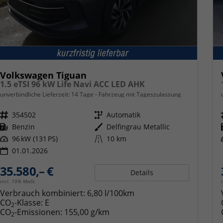
Volkswagen Tiguan
1.5 eTSI 96 kW Life Navi ACC LED AHK
unverbindliche Lieferzeit:
14 Tage
Fahrzeug mit Tageszulassung
Fahrzeugnr.
354502
Getriebe
Automatik
Kraftstoff
Benzin
Außenfarbe
Delfingrau Metallic
Leistung
96 kW (131 PS)
Kilometerstand
10 km
01.01.2026
35.580,– €
Details
incl. 19% MwSt.
Verbrauch kombiniert:
6,80 l/100km
CO
-Klasse:
E
2
CO
-Emissionen:
155,00 g/km
2