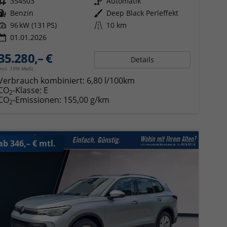
Fahrzeugnr.
354503
Getriebe
Automatik
Kraftstoff
Benzin
Außenfarbe
Deep Black Perleffekt
Leistung
96 kW (131 PS)
Kilometerstand
10 km
01.01.2026
35.280,– €
Details
incl. 19% MwSt.
Verbrauch kombiniert:
6,80 l/100km
CO
-Klasse:
E
2
CO
-Emissionen:
155,00 g/km
2
ab 346,– € mtl.