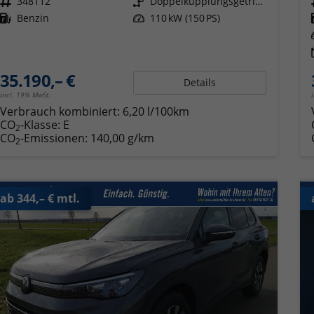
Fahrzeugnr.
348112
Getriebe
Doppelkupplungsgetriebe (DSG)
Kraftstoff
Benzin
Leistung
110 kW (150 PS)
35.190,– €
Details
incl. 19% MwSt.
Verbrauch kombiniert:
6,20 l/100km
CO
-Klasse:
E
2
CO
-Emissionen:
140,00 g/km
2
ab 344,– € mtl.