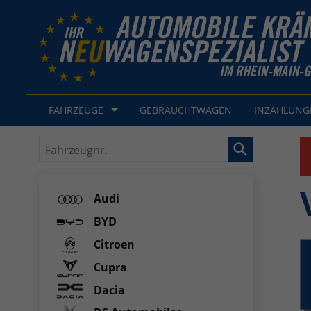
FAHRZEUGE
GEBRAUCHTWAGEN
INZAHLUN
Fahrzeugnr.
Audi
BYD
Citroen
Cupra
Dacia