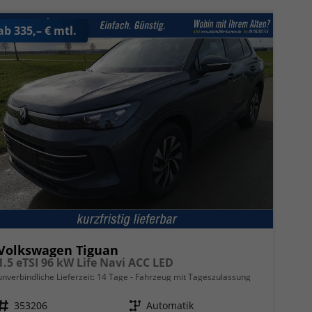
ab 335,– € mtl.
Volkswagen Tiguan
1.5 eTSI 96 kW Life Navi ACC LED
unverbindliche Lieferzeit:
14 Tage
Fahrzeug mit Tageszulassung
Fahrzeugnr.
353206
Getriebe
Automatik