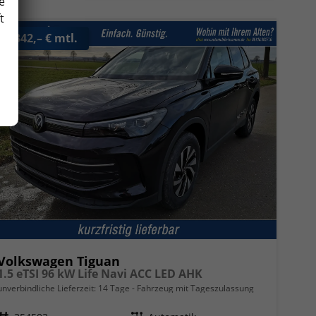
e
t
ab 342,– € mtl.
Volkswagen Tiguan
1.5 eTSI 96 kW Life Navi ACC LED AHK
unverbindliche Lieferzeit:
14 Tage
Fahrzeug mit Tageszulassung