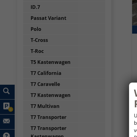
ID.7
Passat Variant
Polo
T-Cross
T-Roc
T5 Kastenwagen
T7 California
T7 Caravelle
T7 Kastenwagen
T7 Multivan
0
U
T7 Transporter
b
T7 Transporter
v
Kastenwagen