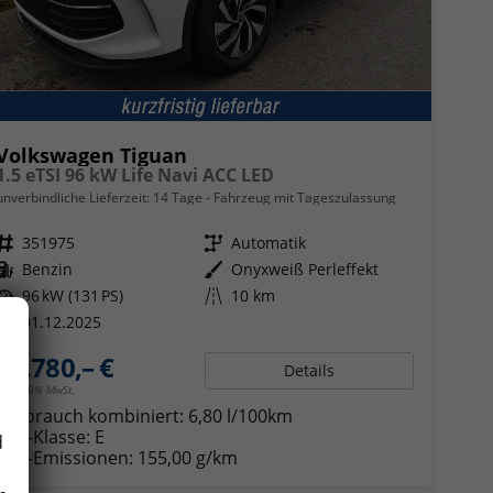
Volkswagen Tiguan
1.5 eTSI 96 kW Life Navi ACC LED
unverbindliche Lieferzeit:
14 Tage
Fahrzeug mit Tageszulassung
Fahrzeugnr.
351975
Getriebe
Automatik
Kraftstoff
Benzin
Außenfarbe
Onyxweiß Perleffekt
Leistung
96 kW (131 PS)
Kilometerstand
10 km
01.12.2025
34.780,– €
Details
incl. 19% MwSt.
Verbrauch kombiniert:
6,80 l/100km
CO
-Klasse:
E
d
2
CO
-Emissionen:
155,00 g/km
2