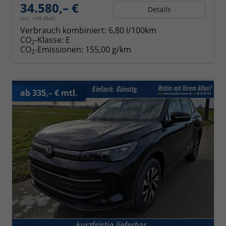
34.580,– €
Details
incl. 19% MwSt.
Verbrauch kombiniert:
6,80 l/100km
CO
-Klasse:
E
2
CO
-Emissionen:
155,00 g/km
2
ab 335,– € mtl.