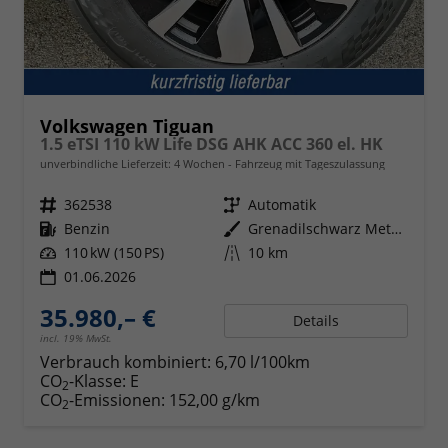
Volkswagen Tiguan
1.5 eTSI 110 kW Life DSG AHK ACC 360 el. HK
unverbindliche Lieferzeit:
4 Wochen
Fahrzeug mit Tageszulassung
Fahrzeugnr.
362538
Getriebe
Automatik
Kraftstoff
Benzin
Außenfarbe
Grenadilschwarz Metallic
Leistung
110 kW (150 PS)
Kilometerstand
10 km
01.06.2026
35.980,– €
Details
incl. 19% MwSt.
Verbrauch kombiniert:
6,70 l/100km
CO
-Klasse:
E
2
CO
-Emissionen:
152,00 g/km
2