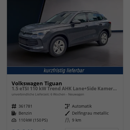
Volkswagen Tiguan
1.5 eTSI 110 kW Trend AHK Lane+Side Kamera SHZ
unverbindliche Lieferzeit:
6 Wochen
Neuwagen
Fahrzeugnr.
361781
Getriebe
Automatik
Kraftstoff
Benzin
Außenfarbe
Delfingrau metallic
Leistung
110 kW (150 PS)
Kilometerstand
9 km