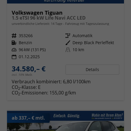
Volkswagen Tiguan
1.5 eTSI 96 kW Life Navi ACC LED
unverbindliche Lieferzeit:
14 Tage
Fahrzeug mit Tageszulassung
Fahrzeugnr.
353266
Getriebe
Automatik
Kraftstoff
Benzin
Außenfarbe
Deep Black Perleffekt
Leistung
96 kW (131 PS)
Kilometerstand
10 km
01.12.2025
34.580,– €
Details
incl. 19% MwSt.
Verbrauch kombiniert:
6,80 l/100km
CO
-Klasse:
E
2
CO
-Emissionen:
155,00 g/km
2
ab 337,– € mtl.