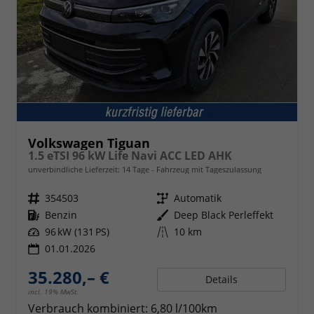
Volkswagen Tiguan
1.5 eTSI 96 kW Life Navi ACC LED AHK
unverbindliche Lieferzeit:
14 Tage
Fahrzeug mit Tageszulassung
Fahrzeugnr.
354503
Getriebe
Automatik
Kraftstoff
Benzin
Außenfarbe
Deep Black Perleffekt
Leistung
96 kW (131 PS)
Kilometerstand
10 km
01.01.2026
35.280,– €
Details
incl. 19% MwSt.
Verbrauch kombiniert:
6,80 l/100km