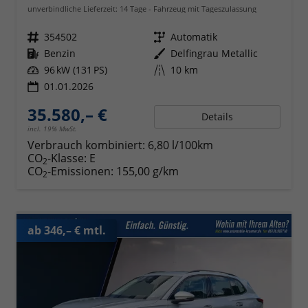
unverbindliche Lieferzeit:
14 Tage
Fahrzeug mit Tageszulassung
Fahrzeugnr.
354502
Getriebe
Automatik
Kraftstoff
Benzin
Außenfarbe
Delfingrau Metallic
Leistung
96 kW (131 PS)
Kilometerstand
10 km
01.01.2026
35.580,– €
Details
incl. 19% MwSt.
Verbrauch kombiniert:
6,80 l/100km
CO
-Klasse:
E
2
CO
-Emissionen:
155,00 g/km
2
ab 346,– € mtl.