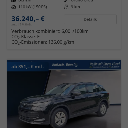
Leistung
110 kW (150 PS)
Kilometerstand
9 km
36.240,– €
Details
incl. 19% MwSt.
Verbrauch kombiniert:
6,00 l/100km
CO
-Klasse:
E
2
CO
-Emissionen:
136,00 g/km
2
ab 351,– € mtl.