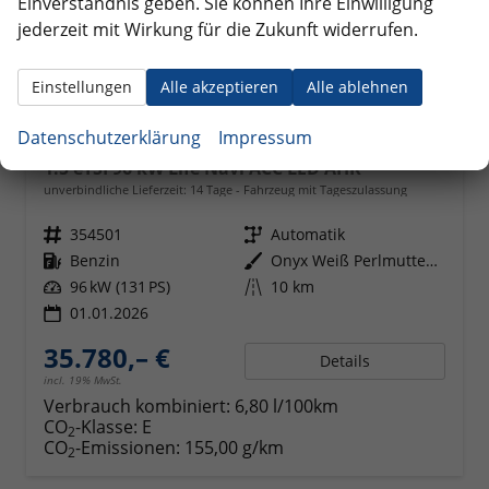
Einverständnis geben. Sie können Ihre Einwilligung
jederzeit mit Wirkung für die Zukunft widerrufen.
Einstellungen
Alle akzeptieren
Alle ablehnen
Datenschutzerklärung
Impressum
Volkswagen Tiguan
1.5 eTSI 96 kW Life Navi ACC LED AHK
unverbindliche Lieferzeit:
14 Tage
Fahrzeug mit Tageszulassung
Fahrzeugnr.
354501
Getriebe
Automatik
Kraftstoff
Benzin
Außenfarbe
Onyx Weiß Perlmutteffekt
Leistung
96 kW (131 PS)
Kilometerstand
10 km
01.01.2026
35.780,– €
Details
incl. 19% MwSt.
Verbrauch kombiniert:
6,80 l/100km
CO
-Klasse:
E
2
CO
-Emissionen:
155,00 g/km
2