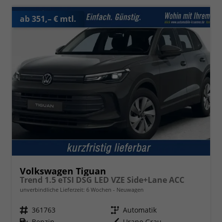
ab 351,– € mtl.
Volkswagen Tiguan
Trend 1.5 eTSI DSG LED VZE Side+Lane ACC
unverbindliche Lieferzeit:
6 Wochen
Neuwagen
Fahrzeugnr.
361763
Getriebe
Automatik
Kraftstoff
Benzin
Außenfarbe
Urano Grau