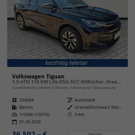
Volkswagen Tiguan
1.5 eTSI 110 kW Life DSG ACC AHKschw. AreaView
unverbindliche Lieferzeit:
5 Wochen
Fahrzeug mit Tageszulassung
Fahrzeugnr.
359684
Getriebe
Automatik
Kraftstoff
Benzin
Außenfarbe
Grenadillschwarz Metallic
Leistung
110 kW (150 PS)
Kilometerstand
9 km
01.06.2026
36.502,– €
Details