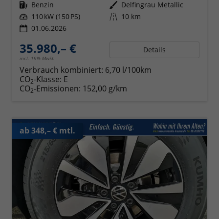
Kraftstoff
Benzin
Außenfarbe
Delfingrau Metallic
Leistung
110 kW (150 PS)
Kilometerstand
10 km
01.06.2026
35.980,– €
Details
incl. 19% MwSt.
Verbrauch kombiniert:
6,70 l/100km
CO
-Klasse:
E
2
CO
-Emissionen:
152,00 g/km
2
ab 348,– € mtl.