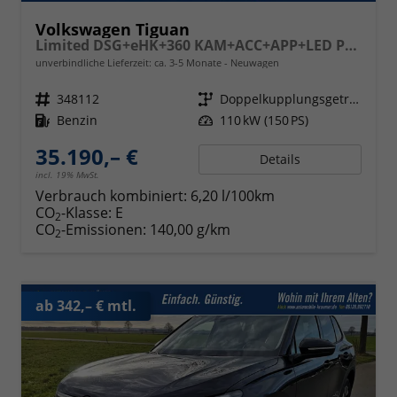
Volkswagen Tiguan
Limited DSG+eHK+360 KAM+ACC+APP+LED PLUS+17" LM+KLIMA
unverbindliche Lieferzeit: ca. 3-5 Monate
Neuwagen
Fahrzeugnr.
348112
Getriebe
Doppelkupplungsgetriebe (DSG)
Kraftstoff
Benzin
Leistung
110 kW (150 PS)
35.190,– €
Details
incl. 19% MwSt.
Verbrauch kombiniert:
6,20 l/100km
CO
-Klasse:
E
2
CO
-Emissionen:
140,00 g/km
2
ab 342,– € mtl.