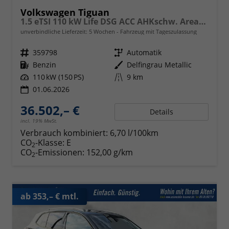
Volkswagen Tiguan
1.5 eTSI 110 kW Life DSG ACC AHKschw. AreaView
unverbindliche Lieferzeit:
5 Wochen
Fahrzeug mit Tageszulassung
Fahrzeugnr.
359798
Getriebe
Automatik
Kraftstoff
Benzin
Außenfarbe
Delfingrau Metallic
Leistung
110 kW (150 PS)
Kilometerstand
9 km
01.06.2026
36.502,– €
Details
incl. 19% MwSt.
Verbrauch kombiniert:
6,70 l/100km
CO
-Klasse:
E
2
CO
-Emissionen:
152,00 g/km
2
ab 353,– € mtl.