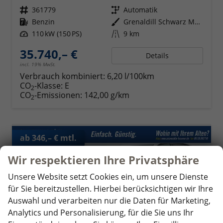
Fahrzeugnr.
361779
Getriebe
Automatik
Kraftstoff
Benzin
Außenfarbe
Grenaldill Schwarz Metallic
Leistung
110 kW (150 PS)
Kilometerstand
9 km
35.740,– €
Details
incl. 19% MwSt.
Verbrauch kombiniert:
6,20 l/100km
CO
-Klasse:
E
2
CO
-Emissionen:
142,00 g/km
2
ab 346,– € mtl.
Wir respektieren Ihre Privatsphäre
Unsere Website setzt Cookies ein, um unsere Dienste
für Sie bereitzustellen. Hierbei berücksichtigen wir Ihre
Auswahl und verarbeiten nur die Daten für Marketing,
Analytics und Personalisierung, für die Sie uns Ihr