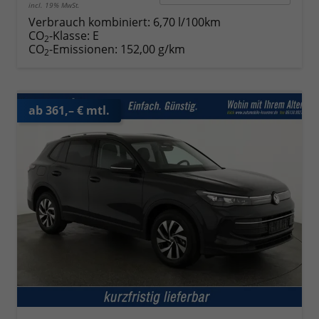
incl. 19% MwSt.
Verbrauch kombiniert:
6,70 l/100km
CO
-Klasse:
E
2
CO
-Emissionen:
152,00 g/km
2
ab 361,– € mtl.