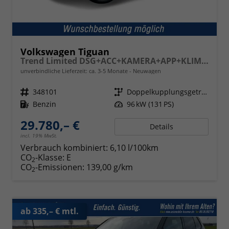
Volkswagen Tiguan
Trend Limited DSG+ACC+KAMERA+APP+KLIMA+LED+17" LM
unverbindliche Lieferzeit: ca. 3-5 Monate
Neuwagen
Fahrzeugnr.
348101
Getriebe
Doppelkupplungsgetriebe (DSG)
Kraftstoff
Benzin
Leistung
96 kW (131 PS)
29.780,– €
Details
incl. 19% MwSt.
Verbrauch kombiniert:
6,10 l/100km
CO
-Klasse:
E
2
CO
-Emissionen:
139,00 g/km
2
ab 335,– € mtl.