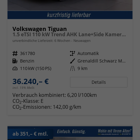
Volkswagen Tiguan
1.5 eTSI 110 kW Trend AHK Lane+Side Kamera SHZ
unverbindliche Lieferzeit:
6 Wochen
Neuwagen
Fahrzeugnr.
361780
Getriebe
Automatik
Kraftstoff
Benzin
Außenfarbe
Grenaldill Schwarz Metallic
Leistung
110 kW (150 PS)
Kilometerstand
9 km
36.240,– €
Details
incl. 19% MwSt.
Verbrauch kombiniert:
6,20 l/100km
CO
-Klasse:
E
2
CO
-Emissionen:
142,00 g/km
2
ab 351,– € mtl.