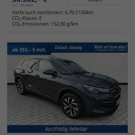
incl. 19% MwSt.
Verbrauch kombiniert:
6,70 l/100km
CO
-Klasse:
E
2
CO
-Emissionen:
152,00 g/km
2
ab 353,– € mtl.