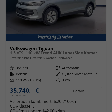
Volkswagen Tiguan
1.5 eTSI 110 kW Trend AHK Lane+Side Kamera VZE
unverbindliche Lieferzeit:
6 Wochen
Neuwagen
Fahrzeugnr.
361778
Getriebe
Automatik
Kraftstoff
Benzin
Außenfarbe
Oyster Silver Metallic
Leistung
110 kW (150 PS)
Kilometerstand
9 km
35.740,– €
Details
incl. 19% MwSt.
Verbrauch kombiniert:
6,20 l/100km
CO
-Klasse:
E
2
CO
-Emissionen:
142,00 g/km