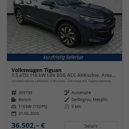
Volkswagen Tiguan
1.5 eTSI 110 kW Life DSG ACC AHKschw. AreaView
unverbindliche Lieferzeit:
5 Wochen
Fahrzeug mit Tageszulassung
Fahrzeugnr.
359799
Getriebe
Automatik
Kraftstoff
Benzin
Außenfarbe
Delfingrau Metallic
Leistung
110 kW (150 PS)
Kilometerstand
9 km
01.06.2026
36.502,– €
Details