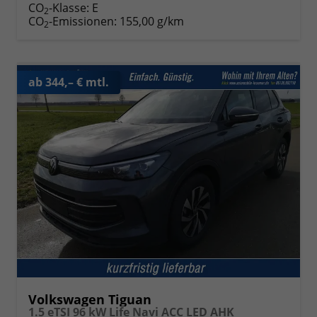
CO
-Klasse:
E
2
CO
-Emissionen:
155,00 g/km
2
ab 344,– € mtl.
Volkswagen Tiguan
1.5 eTSI 96 kW Life Navi ACC LED AHK