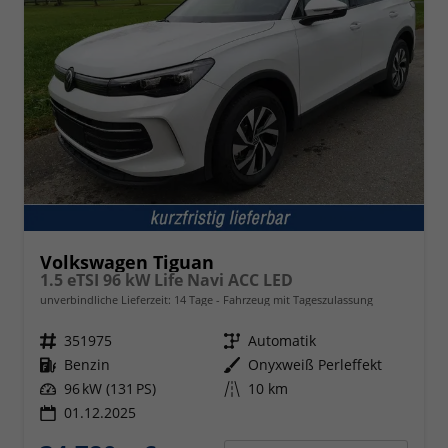
Volkswagen Tiguan
1.5 eTSI 96 kW Life Navi ACC LED
unverbindliche Lieferzeit:
14 Tage
Fahrzeug mit Tageszulassung
Fahrzeugnr.
351975
Getriebe
Automatik
Kraftstoff
Benzin
Außenfarbe
Onyxweiß Perleffekt
Leistung
96 kW (131 PS)
Kilometerstand
10 km
01.12.2025