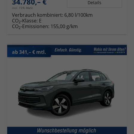
34.780,– €
Details
incl. 19% MwSt.
Verbrauch kombiniert:
6,80 l/100km
CO
-Klasse:
E
2
CO
-Emissionen:
155,00 g/km
2
ab 341,– € mtl.