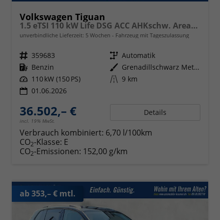
Volkswagen Tiguan
1.5 eTSI 110 kW Life DSG ACC AHKschw. AreaView
unverbindliche Lieferzeit:
5 Wochen
Fahrzeug mit Tageszulassung
Fahrzeugnr.
359683
Getriebe
Automatik
Kraftstoff
Benzin
Außenfarbe
Grenadillschwarz Metallic
Leistung
110 kW (150 PS)
Kilometerstand
9 km
01.06.2026
36.502,– €
Details
incl. 19% MwSt.
Verbrauch kombiniert:
6,70 l/100km
CO
-Klasse:
E
2
CO
-Emissionen:
152,00 g/km
2
ab 353,– € mtl.