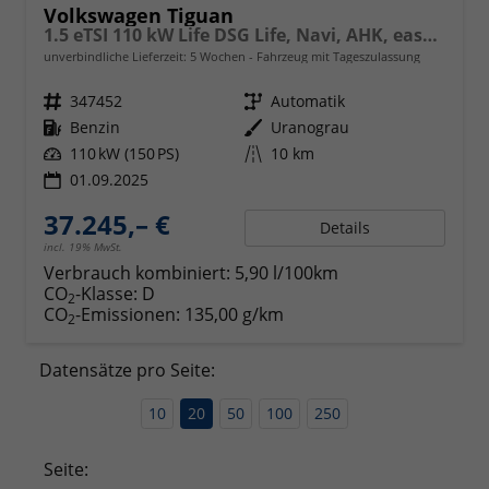
Volkswagen Tiguan
1.5 eTSI 110 kW Life DSG Life, Navi, AHK, easyOpen, LED-Plus, Kamera
unverbindliche Lieferzeit:
5 Wochen
Fahrzeug mit Tageszulassung
Fahrzeugnr.
347452
Getriebe
Automatik
Kraftstoff
Benzin
Außenfarbe
Uranograu
Leistung
110 kW (150 PS)
Kilometerstand
10 km
01.09.2025
37.245,– €
Details
incl. 19% MwSt.
Verbrauch kombiniert:
5,90 l/100km
CO
-Klasse:
D
2
CO
-Emissionen:
135,00 g/km
2
Datensätze pro Seite:
10
20
50
100
250
Seite: