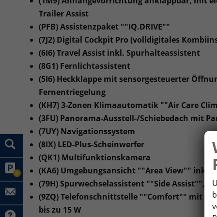
(1M9) Anhängevorrichtung anklappbar, mit ele
Trailer Assist
(PFB) Assistenzpaket ""IQ.DRIVE""
(7J2) Digital Cockpit Pro (volldigitales Kombii
(6I6) Travel Assist inkl. Spurhalteassistent
(8G1) Fernlichtassistent
(5I6) Heckklappe mit sensorgesteuerter Öffnun
Fernentriegelung
(KH7) 3-Zonen Klimaautomatik ""Air Care Clim
(3FU) Panorama-Ausstell-/Schiebedach mit 
(7UY) Navigationssystem
(8IX) LED-Plus-Scheinwerfer
(QK1) Multifunktionskamera
(KA6) Umgebungsansicht ""Area View"" inkl.
0
U
(79H) Spurwechselassistent ""Side Assist"", 
b
(9ZQ) Telefonschnittstelle ""Comfort"" mit i
v
bis zu 15 W