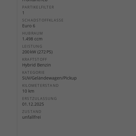
PARTIKELFILTER
1
SCHADSTOFFKLASSE
Euro 6
HUBRAUM
1.498 ccm
LEISTUNG
200 kW (272 PS)
KRAFTSTOFF
Hybrid Benzin
KATEGORIE
SUV/Geländewagen/Pickup
KILOMETERSTAND
10 km
ERSTZULASSUNG
01.12.2025
ZUSTAND
unfallfrei