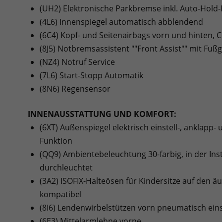
(UH2) Elektronische Parkbremse inkl. Auto-Hold
(4L6) Innenspiegel automatisch abblendend
(6C4) Kopf- und Seitenairbags vorn und hinten, 
(8J5) Notbremsassistent ""Front Assist"" mit F
(NZ4) Notruf Service
(7L6) Start-Stopp Automatik
(8N6) Regensensor
INNENAUSSTATTUNG UND KOMFORT:
(6XT) Außenspiegel elektrisch einstell-, anklapp
Funktion
(QQ9) Ambientebeleuchtung 30-farbig, in der In
durchleuchtet
(3A2) ISOFIX-Halteösen für Kindersitze auf den äu
kompatibel
(8I6) Lendenwirbelstützen vorn pneumatisch eins
(6E3) Mittelarmlehne vorne