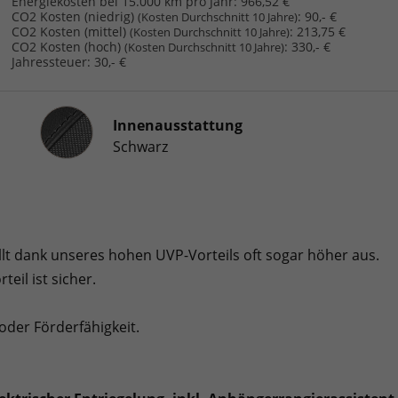
Energiekosten bei 15.000 km pro Jahr:
966,52 €
CO2 Kosten (niedrig)
:
90,- €
(Kosten Durchschnitt 10 Jahre)
CO2 Kosten (mittel)
:
213,75 €
(Kosten Durchschnitt 10 Jahre)
CO2 Kosten (hoch)
:
330,- €
(Kosten Durchschnitt 10 Jahre)
Jahressteuer:
30,- €
Innenausstattung
Innenausstattung
Schwarz
ällt dank unseres hohen UVP-Vorteils oft sogar höher aus.
teil ist sicher.
oder Förderfähigkeit.