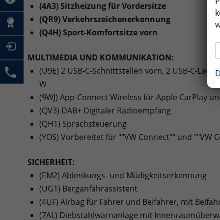
P
(4A3) Sitzheizung für Vordersitze
k
(QR9) Verkehrszeichenerkennung
w
(Q4H) Sport-Komfortsitze vorn
MULTIMEDIA UND KOMMUNIKATION:
(U9E) 2 USB-C-Schnittstellen vorn, 2 USB-C-Ladeb
D
W
(9WJ) App-Connect Wireless für Apple CarPlay u
(QV3) DAB+ Digitaler Radioempfang
(QH1) Sprachsteuerung
(YOS) Vorbereitet für ""VW Connect"" und ""VW C
SICHERHEIT:
(EM2) Ablenkungs- und Müdigkeitserkennung
(UG1) Berganfahrassistent
(4UF) Airbag für Fahrer und Beifahrer, mit Beifa
(7AL) Diebstahlwarnanlage mit Innenraumüberw