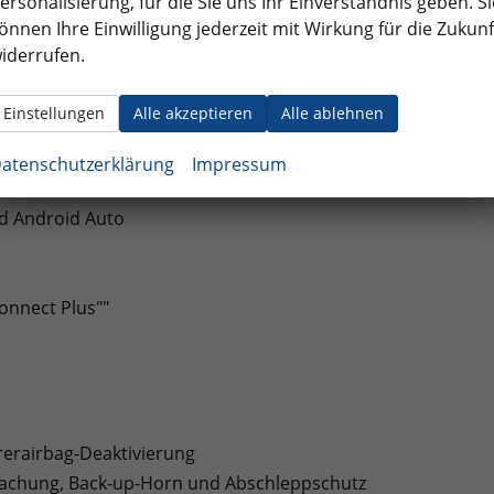
ersonalisierung, für die Sie uns Ihr Einverständnis geben. Si
önnen Ihre Einwilligung jederzeit mit Wirkung für die Zukunf
iderrufen.
Einstellungen
Alle akzeptieren
Alle ablehnen
uchsen an der Mittelkonsole hinten, Ladeleistung bis zu 45
atenschutzerklärung
Impressum
nd Android Auto
onnect Plus""
hrerairbag-Deaktivierung
achung, Back-up-Horn und Abschleppschutz