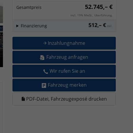
52.745,– €
Gesamtpreis
incl. 19% MwSt., Überführung.
512,– €
Finanzierung
mtl.
Inzahlungnahme
Fahrzeug anfragen
Wir rufen Sie an
Fahrzeug merken
PDF-Datei, Fahrzeugexposé drucken