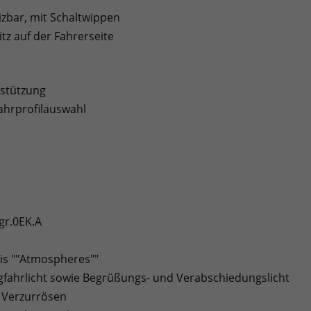
izbar, mit Schaltwippen
tz auf der Fahrerseite
stützung
Fahrprofilauswahl
gr.0EK.A
nis ""Atmospheres""
agfahrlicht sowie Begrüßungs- und Verabschiedungslicht
 Verzurrösen