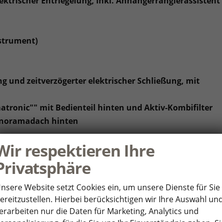
ktrischer Entriegelung, inkl. Anhängerrangierassistent
nstrument)
g und zeitverzögerter elektrischer Schließung, mit
atronic"" mit Bedienteil hinten und Aktiv-Kombifilter
Panoramadach hinten
Wir respektieren Ihre
Privatsphäre
 Rückfahrkamera ""Rear View""
nsere Website setzt Cookies ein, um unsere Dienste für Sie
Ausparkassistent und Ausstiegswarnung
ereitzustellen. Hierbei berücksichtigen wir Ihre Auswahl un
nduktiver Ladefunktion für 2 Smartphones, Ladeleistung
erarbeiten nur die Daten für Marketing, Analytics und