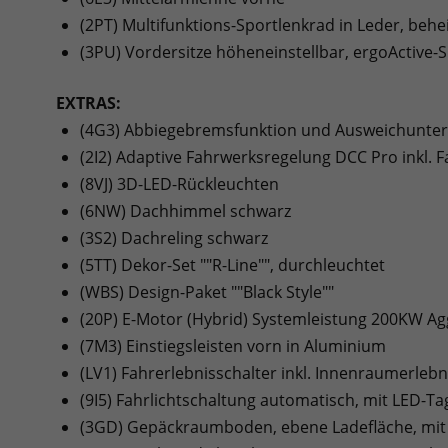
(2PT) Multifunktions-Sportlenkrad in Leder, behe
(3PU) Vordersitze höheneinstellbar, ergoActive-Si
EXTRAS:
(4G3) Abbiegebremsfunktion und Ausweichunter
(2I2) Adaptive Fahrwerksregelung DCC Pro inkl. 
(8VJ) 3D-LED-Rückleuchten
(6NW) Dachhimmel schwarz
(3S2) Dachreling schwarz
(5TT) Dekor-Set ""R-Line"", durchleuchtet
(WBS) Design-Paket ""Black Style""
(20P) E-Motor (Hybrid) Systemleistung 200KW Ag
(7M3) Einstiegsleisten vorn in Aluminium
(LV1) Fahrerlebnisschalter inkl. Innenraumerleb
(9I5) Fahrlichtschaltung automatisch, mit LED-T
(3GD) Gepäckraumboden, ebene Ladefläche, mit