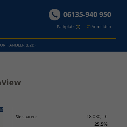
06135-940 950
Parkplatz (
0
)
Anmelden
FÜR HÄNDLER (B2B)
eaView
18.030,– €
Sie sparen:
25,5%