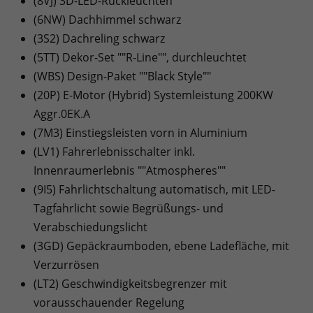
(8VJ) 3D-LED-Rückleuchten
(6NW) Dachhimmel schwarz
(3S2) Dachreling schwarz
(5TT) Dekor-Set ""R-Line"", durchleuchtet
(WBS) Design-Paket ""Black Style""
(20P) E-Motor (Hybrid) Systemleistung 200KW
Aggr.0EK.A
(7M3) Einstiegsleisten vorn in Aluminium
(LV1) Fahrerlebnisschalter inkl.
Innenraumerlebnis ""Atmospheres""
(9I5) Fahrlichtschaltung automatisch, mit LED-
Tagfahrlicht sowie Begrüßungs- und
Verabschiedungslicht
(3GD) Gepäckraumboden, ebene Ladefläche, mit
Verzurrösen
(LT2) Geschwindigkeitsbegrenzer mit
vorausschauender Regelung