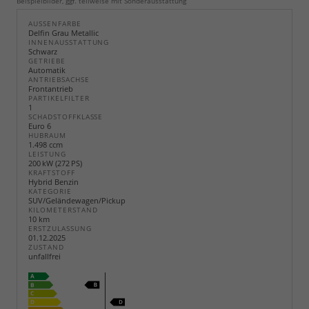
Beispielbilder, ggf. teilweise mit Sonderausstattung
AUSSENFARBE
Delfin Grau Metallic
INNENAUSSTATTUNG
Schwarz
GETRIEBE
Automatik
ANTRIEBSACHSE
Frontantrieb
PARTIKELFILTER
1
SCHADSTOFFKLASSE
Euro 6
HUBRAUM
1.498 ccm
LEISTUNG
200 kW (272 PS)
KRAFTSTOFF
Hybrid Benzin
KATEGORIE
SUV/Geländewagen/Pickup
KILOMETERSTAND
10 km
ERSTZULASSUNG
01.12.2025
ZUSTAND
unfallfrei