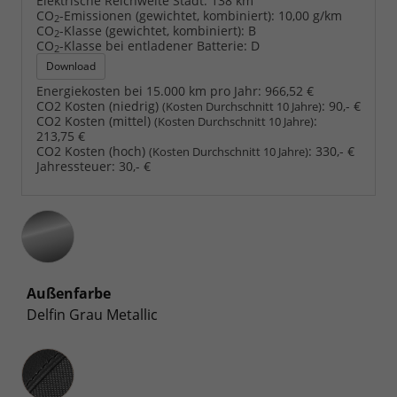
Elektrische Reichweite Stadt:
138 km
CO
-Emissionen (gewichtet, kombiniert):
10,00 g/km
2
CO
-Klasse (gewichtet, kombiniert):
B
2
CO
-Klasse bei entladener Batterie:
D
2
Download
Energiekosten bei 15.000 km pro Jahr:
966,52 €
CO2 Kosten (niedrig)
:
90,- €
(Kosten Durchschnitt 10 Jahre)
CO2 Kosten (mittel)
:
(Kosten Durchschnitt 10 Jahre)
213,75 €
CO2 Kosten (hoch)
:
330,- €
(Kosten Durchschnitt 10 Jahre)
Jahressteuer:
30,- €
Außenfarbe
Delfin Grau Metallic
Innenausstattung