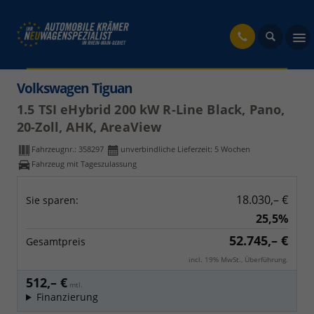
fahrzeug
Volkswagen Tiguan
1.5 TSI eHybrid 200 kW R-Line Black, Pano,
20-Zoll, AHK, AreaView
Fahrzeugnr.:
358297
unverbindliche Lieferzeit:
5 Wochen
Fahrzeug mit Tageszulassung
18.030,– €
Sie sparen:
25,5%
52.745,– €
Gesamtpreis
incl. 19% MwSt., Überführung.
512,– €
mtl.
Finanzierung