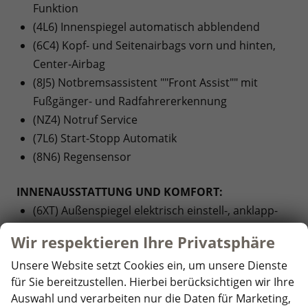
Funktion
(4L6) Innenspiegel automatisch abblendend
(6C4) Kopf- und Seitenairbags vorn und hinten,
Center-Airbag
(8J5) Notbremsassistent ""Front Assist"" mit
Fußgänger- und Radfahrererkennung
(NZ4) Notruf Service
(7L6) Start-Stopp Automatik
(8N6) Regensensor
INNENAUSSTATTUNG UND KOMFORT:
(6XT) Außenspiegel elektrisch einstell-, anklapp-
und beheizbar, auf Fahrerseite abblendend,
Wir respektieren Ihre Privatsphäre
Memory-Funktion
Unsere Website setzt Cookies ein, um unsere Dienste
(QQ9) Ambientebeleuchtung 30-farbig, in der
für Sie bereitzustellen. Hierbei berücksichtigen wir Ihre
Instrumententafel sowie in den Türen,
Auswahl und verarbeiten nur die Daten für Marketing,
Dekoreinlagen vorn durchleuchtet