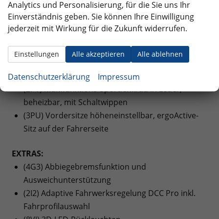
Analytics und Personalisierung, für die Sie uns Ihr
(3A2) ISOFIX-Halteösen für Kindersitze auf den
Einverständnis geben. Sie können Ihre Einwilligung
äußeren Rücksitzen sowie auf dem Beifahrersitz,
jederzeit mit Wirkung für die Zukunft widerrufen.
i-Size-kompatibel
(8I6) Lendenwirbelstützen vorn pneumatisch
Einstellungen
Alle akzeptieren
Alle ablehnen
einstellbar
(6E3) Mittelarmlehne vorne
Datenschutzerklärung
Impressum
(2PT) Multifunktions-Sportlenkrad in Leder,
beheizbar, mit Schaltwippen
(3PU) Vordersitze höheneinstellbar, ergoActive-
Sitz auf der Fahrerseite
EXTRAS:
(4G3) Abbiegebremsfunktion und
Ausweichunterstützung
(2I2) Adaptive Fahrwerksregelung DCC Pro inkl.
Fahrprofilauswahl