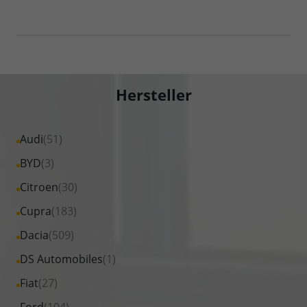
Hersteller
Alle
Audi
(51)
Fahrzeuge
Alle
BYD
(3)
von
Fahrzeuge
Alle
Citroen
(30)
Audi
von
Fahrzeuge
Alle
Cupra
(183)
anzeigen
BYD
von
Fahrzeuge
Alle
Dacia
(509)
anzeigen
Citroen
von
Fahrzeuge
Alle
DS Automobiles
(1)
anzeigen
Cupra
von
Fahrzeuge
Alle
Fiat
(27)
anzeigen
Dacia
von
Fahrzeuge
Alle
Ford
(104)