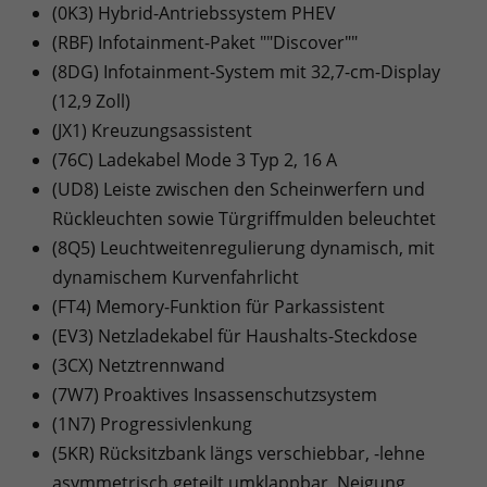
(0K3) Hybrid-Antriebssystem PHEV
(RBF) Infotainment-Paket ""Discover""
(8DG) Infotainment-System mit 32,7-cm-Display
(12,9 Zoll)
(JX1) Kreuzungsassistent
(76C) Ladekabel Mode 3 Typ 2, 16 A
(UD8) Leiste zwischen den Scheinwerfern und
Rückleuchten sowie Türgriffmulden beleuchtet
(8Q5) Leuchtweitenregulierung dynamisch, mit
dynamischem Kurvenfahrlicht
(FT4) Memory-Funktion für Parkassistent
(EV3) Netzladekabel für Haushalts-Steckdose
(3CX) Netztrennwand
(7W7) Proaktives Insassenschutzsystem
(1N7) Progressivlenkung
(5KR) Rücksitzbank längs verschiebbar, -lehne
asymmetrisch geteilt umklappbar, Neigung