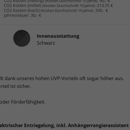
CO2 Kosten (niedrig)
:
90,- €
(Kosten Durchschnitt 10 Jahre)
CO2 Kosten (mittel)
:
213,75 €
(Kosten Durchschnitt 10 Jahre)
CO2 Kosten (hoch)
:
330,- €
(Kosten Durchschnitt 10 Jahre)
Jahressteuer:
30,- €
Innenausstattung
Innenausstattung
Schwarz
ällt dank unseres hohen UVP-Vorteils oft sogar höher aus.
teil ist sicher.
oder Förderfähigkeit.
ktrischer Entriegelung, inkl. Anhängerrangierassistent