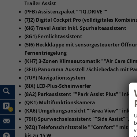
Trailer Assist
(PFB) Assistenzpaket ""IQ.DRIVE""
(7J2) Digital Cockpit Pro (volldigitales Kombii
(6I6) Travel Assist inkl. Spurhalteassistent
(8G1) Fernlichtassistent
(5I6) Heckklappe mit sensorgesteuerter Öffnun
Fernentriegelung
(KH7) 3-Zonen Klimaautomatik ""Air Care Clim
(3FU) Panorama-Ausstell-/Schiebedach mit 
(7UY) Navigationssystem
(8IX) LED-Plus-Scheinwerfer
(8A2) Parkassistent ""Park Assist Plus"" inkl. 
(QK1) Multifunktionskamera
0
(KA6) Umgebungsansicht ""Area View"" inkl.
U
(79H) Spurwechselassistent ""Side Assist"", 
b
(9ZQ) Telefonschnittstelle ""Comfort"" mit i
v
bis zu 15 W