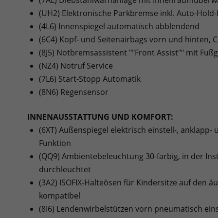
(UH2) Elektronische Parkbremse inkl. Auto-Hold
(4L6) Innenspiegel automatisch abblendend
(6C4) Kopf- und Seitenairbags vorn und hinten, 
(8J5) Notbremsassistent ""Front Assist"" mit F
(NZ4) Notruf Service
(7L6) Start-Stopp Automatik
(8N6) Regensensor
INNENAUSSTATTUNG UND KOMFORT:
(6XT) Außenspiegel elektrisch einstell-, anklapp
Funktion
(QQ9) Ambientebeleuchtung 30-farbig, in der In
durchleuchtet
(3A2) ISOFIX-Halteösen für Kindersitze auf den äu
kompatibel
(8I6) Lendenwirbelstützen vorn pneumatisch eins