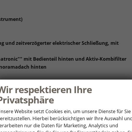
nstrument)
g und zeitverzögerter elektrischer Schließung, mit
atronic"" mit Bedienteil hinten und Aktiv-Kombifilter
Panoramadach hinten
Wir respektieren Ihre
Einparkhilfe
Privatsphäre
 Rückfahrkamera ""Rear View""
nsere Website setzt Cookies ein, um unsere Dienste für Sie
Ausparkassistent und Ausstiegswarnung
ereitzustellen. Hierbei berücksichtigen wir Ihre Auswahl un
nduktiver Ladefunktion für 2 Smartphones, Ladeleistung
erarbeiten nur die Daten für Marketing, Analytics und