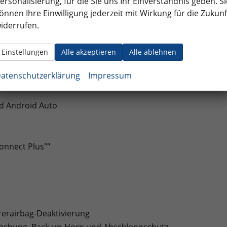
ersonalisierung, für die Sie uns Ihr Einverständnis geben. Si
önnen Ihre Einwilligung jederzeit mit Wirkung für die Zukunf
iderrufen.
Einstellungen
Alle akzeptieren
Alle ablehnen
atenschutzerklärung
Impressum
uchsen an der Mittelkonsole hinten, Ladeleistung bis zu 45
nd Android Auto
onnect Plus""
hrerairbag-Deaktivierung
achung, Back-up-Horn und Abschleppschutz