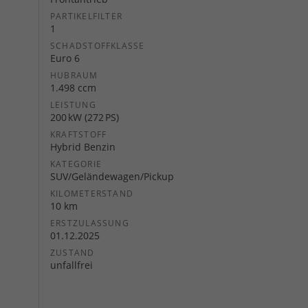
PARTIKELFILTER
1
SCHADSTOFFKLASSE
Euro 6
HUBRAUM
1.498 ccm
LEISTUNG
200 kW (272 PS)
KRAFTSTOFF
Hybrid Benzin
KATEGORIE
SUV/Geländewagen/Pickup
KILOMETERSTAND
10 km
ERSTZULASSUNG
01.12.2025
ZUSTAND
unfallfrei