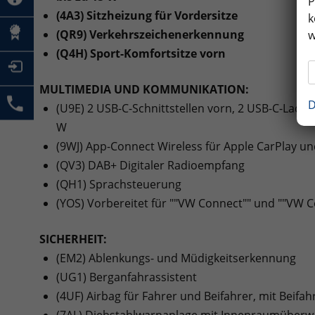
P
(4A3) Sitzheizung für Vordersitze
k
(QR9) Verkehrszeichenerkennung
w
(Q4H) Sport-Komfortsitze vorn
MULTIMEDIA UND KOMMUNIKATION:
D
(U9E) 2 USB-C-Schnittstellen vorn, 2 USB-C-Ladeb
W
(9WJ) App-Connect Wireless für Apple CarPlay u
(QV3) DAB+ Digitaler Radioempfang
(QH1) Sprachsteuerung
(YOS) Vorbereitet für ""VW Connect"" und ""VW C
SICHERHEIT:
(EM2) Ablenkungs- und Müdigkeitserkennung
(UG1) Berganfahrassistent
(4UF) Airbag für Fahrer und Beifahrer, mit Beifa
(7AL) Diebstahlwarnanlage mit Innenraumüberw