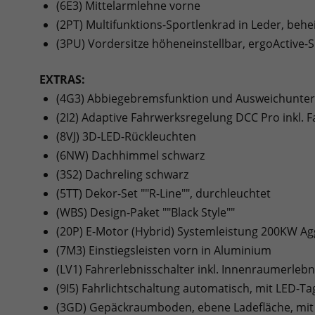
(6E3) Mittelarmlehne vorne
(2PT) Multifunktions-Sportlenkrad in Leder, behe
(3PU) Vordersitze höheneinstellbar, ergoActive-Si
EXTRAS:
(4G3) Abbiegebremsfunktion und Ausweichunter
(2I2) Adaptive Fahrwerksregelung DCC Pro inkl. 
(8VJ) 3D-LED-Rückleuchten
(6NW) Dachhimmel schwarz
(3S2) Dachreling schwarz
(5TT) Dekor-Set ""R-Line"", durchleuchtet
(WBS) Design-Paket ""Black Style""
(20P) E-Motor (Hybrid) Systemleistung 200KW Ag
(7M3) Einstiegsleisten vorn in Aluminium
(LV1) Fahrerlebnisschalter inkl. Innenraumerleb
(9I5) Fahrlichtschaltung automatisch, mit LED-T
(3GD) Gepäckraumboden, ebene Ladefläche, mit