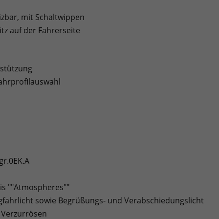
izbar, mit Schaltwippen
tz auf der Fahrerseite
stützung
Fahrprofilauswahl
gr.0EK.A
nis ""Atmospheres""
agfahrlicht sowie Begrüßungs- und Verabschiedungslicht
 Verzurrösen