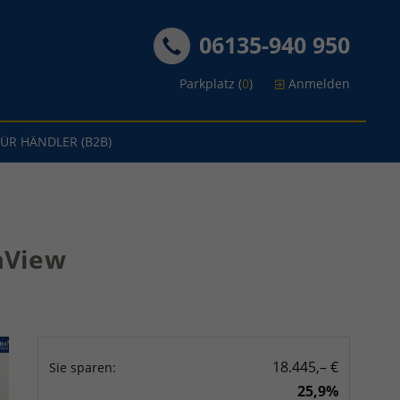
06135-940 950
Parkplatz (
0
)
Anmelden
FÜR HÄNDLER (B2B)
eaView
18.445,– €
Sie sparen:
25,9%