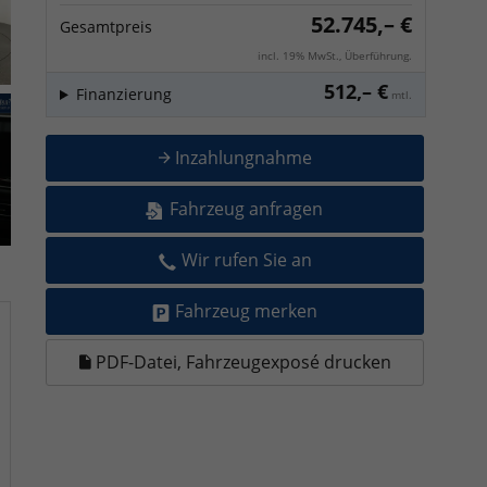
52.745,– €
Gesamtpreis
incl. 19% MwSt., Überführung.
512,– €
Finanzierung
mtl.
Inzahlungnahme
Fahrzeug anfragen
Wir rufen Sie an
Fahrzeug merken
PDF-Datei, Fahrzeugexposé drucken