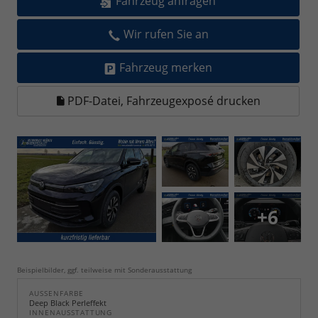
Fahrzeug anfragen
Wir rufen Sie an
Fahrzeug merken
PDF-Datei, Fahrzeugexposé drucken
+6
Beispielbilder, ggf. teilweise mit Sonderausstattung
AUSSENFARBE
Deep Black Perleffekt
INNENAUSSTATTUNG