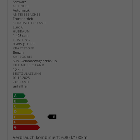
Schwarz
GETRIEBE
Automatik
ANTRIEBSACHSE
Frontantrieb
SCHADSTOFFKLASSE
Euro 6
HUBRAUM
1.498 ccm
LEISTUNG
96 kW (131 PS)
KRAFTSTOFF
Benzin
KATEGORIE
SUV/Geländewagen/Pickup
KILOMETERSTAND
10 km
ERSTZULASSUNG
01.12.2025
ZUSTAND
unfallfrei
Verbrauch kombiniert:
6,80 l/100km