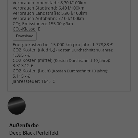
Verbrauch Innenstadt:
8,70 l/100km
Verbrauch Stadtrand:
6,40 l/100km
Verbrauch Landstraße:
5,90 l/100km
Verbrauch Autobahn:
7,10 l/100km
CO
-Emissionen:
155,00 g/km
2
CO
-Klasse:
E
2
Download
Energiekosten bei 15.000 km pro Jahr:
1.778,88 €
CO2 Kosten (niedrig)
:
(Kosten Durchschnitt 10 Jahre)
1.395,- €
CO2 Kosten (mittel)
:
(Kosten Durchschnitt 10 Jahre)
3.313,12 €
CO2 Kosten (hoch)
:
(Kosten Durchschnitt 10 Jahre)
5.115,- €
Jahressteuer:
164,- €
Außenfarbe
Deep Black Perleffekt