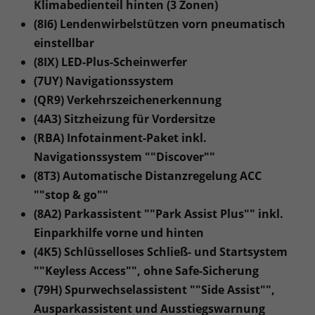
Klimabedienteil hinten (3 Zonen)
(8I6) Lendenwirbelstützen vorn pneumatisch
einstellbar
(8IX) LED-Plus-Scheinwerfer
(7UY) Navigationssystem
(QR9) Verkehrszeichenerkennung
(4A3) Sitzheizung für Vordersitze
(RBA) Infotainment-Paket inkl.
Navigationssystem ""Discover""
(8T3) Automatische Distanzregelung ACC
""stop & go""
(8A2) Parkassistent ""Park Assist Plus"" inkl.
Einparkhilfe vorne und hinten
(4K5) Schlüsselloses Schließ- und Startsystem
""Keyless Access"", ohne Safe-Sicherung
(79H) Spurwechselassistent ""Side Assist"",
Ausparkassistent und Ausstiegswarnung