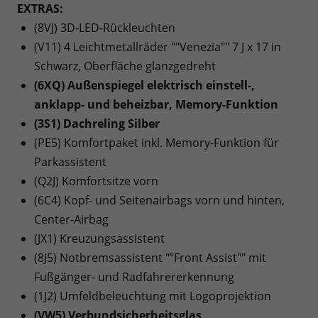
EXTRAS:
(8VJ) 3D-LED-Rückleuchten
(V11) 4 Leichtmetallräder ""Venezia"" 7 J x 17 in
Schwarz, Oberfläche glanzgedreht
(6XQ) Außenspiegel elektrisch einstell-,
anklapp- und beheizbar, Memory-Funktion
(3S1) Dachreling Silber
(PE5) Komfortpaket inkl. Memory-Funktion für
Parkassistent
(Q2J) Komfortsitze vorn
(6C4) Kopf- und Seitenairbags vorn und hinten,
Center-Airbag
(JX1) Kreuzungsassistent
(8J5) Notbremsassistent ""Front Assist"" mit
Fußgänger- und Radfahrererkennung
(1J2) Umfeldbeleuchtung mit Logoprojektion
(VW5) Verbundsicherheitsglas