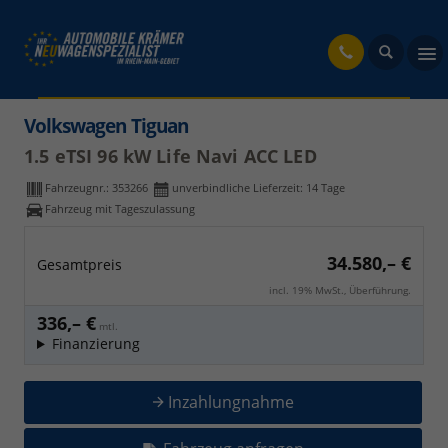
fahrzeug
Volkswagen Tiguan
1.5 eTSI 96 kW Life Navi ACC LED
Fahrzeugnr.:
353266
unverbindliche Lieferzeit:
14 Tage
Fahrzeug mit Tageszulassung
34.580,– €
Gesamtpreis
incl. 19% MwSt., Überführung.
336,– €
mtl.
Finanzierung
Inzahlungnahme