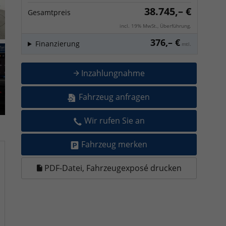
38.745,– €
Gesamtpreis
incl. 19% MwSt., Überführung.
376,– €
Finanzierung
mtl.
Inzahlungnahme
Fahrzeug anfragen
Wir rufen Sie an
Fahrzeug merken
PDF-Datei, Fahrzeugexposé drucken