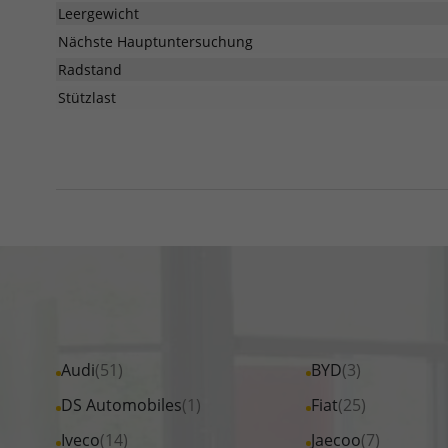
Leergewicht
Nächste Hauptuntersuchung
Radstand
Stützlast
Alle
Audi
(51)
Alle
BYD
(3)
Fahrzeuge
Fahrzeuge
Alle
DS Automobiles
(1)
Alle
Fiat
(25)
von
von
Fahrzeuge
Fahrzeuge
Alle
Iveco
(14)
Alle
Jaecoo
(7)