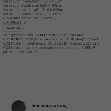
Verbrauch Innenstadt:
7,80 l/100km
Verbrauch Stadtrand:
5,80 l/100km
Verbrauch Landstraße:
5,10 l/100km
Verbrauch Autobahn:
6,00 l/100km
CO
-Emissionen:
135,00 g/km
2
CO
-Klasse:
D
2
Download
Energiekosten bei 15.000 km pro Jahr:
1.543,44 €
CO2 Kosten (niedrig)
:
1.215,- €
(Kosten Durchschnitt 10 Jahre)
CO2 Kosten (mittel)
:
2.885,62 €
(Kosten Durchschnitt 10 Jahre)
CO2 Kosten (hoch)
:
4.455,- €
(Kosten Durchschnitt 10 Jahre)
Jahressteuer:
114,- €
Innenausstattung
Innenausstattung