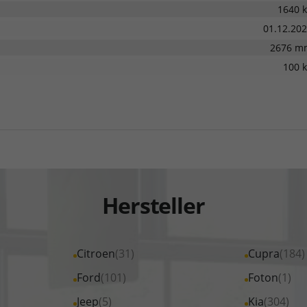
1640 
01.12.20
2676 m
100 
Hersteller
Alle
Citroen
(31)
Alle
Cupra
(184)
Fahrzeuge
Fahrzeuge
Alle
Ford
(101)
Alle
Foton
(1)
von
von
Fahrzeuge
Fahrzeuge
Alle
Jeep
(5)
Alle
Kia
(304)