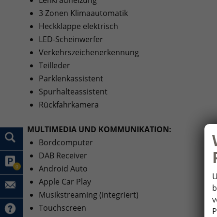
3 Zonen Klimaautomatik
Heckklappe elektrisch
LED-Scheinwerfer
Verkehrszeichenerkennung
Teilleder
Parklenkassistent
Spurhalteassistent
Rückfahrkamera
MULTIMEDIA UND KOMMUNIKATION:
Bordcomputer
DAB Receiver
0
Android Auto
U
Apple Car Play
b
Musikstreaming (integriert)
v
Touchscreen
P