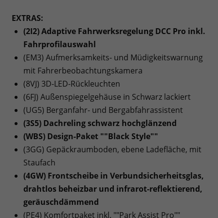
EXTRAS:
(2I2) Adaptive Fahrwerksregelung DCC Pro inkl.
Fahrprofilauswahl
(EM3) Aufmerksamkeits- und Müdigkeitswarnung
mit Fahrerbeobachtungskamera
(8VJ) 3D-LED-Rückleuchten
(6FJ) Außenspiegelgehäuse in Schwarz lackiert
(UG5) Berganfahr- und Bergabfahrassistent
(3S5) Dachreling schwarz hochglänzend
(WBS) Design-Paket ""Black Style""
(3GG) Gepäckraumboden, ebene Ladefläche, mit
Staufach
(4GW) Frontscheibe in Verbundsicherheitsglas,
drahtlos beheizbar und infrarot-reflektierend,
geräuschdämmend
(PE4) Komfortpaket inkl. ""Park Assist Pro""