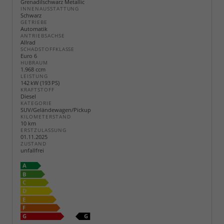
Grenadilschwarz Metallic
INNENAUSSTATTUNG
Schwarz
GETRIEBE
Automatik
ANTRIEBSACHSE
Allrad
SCHADSTOFFKLASSE
Euro 6
HUBRAUM
1.968 ccm
LEISTUNG
142 kW (193 PS)
KRAFTSTOFF
Diesel
KATEGORIE
SUV/Geländewagen/Pickup
KILOMETERSTAND
10 km
ERSTZULASSUNG
01.11.2025
ZUSTAND
unfallfrei