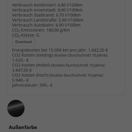
Verbrauch kombiniert:
6,80 l/100km
Verbrauch Innenstadt:
8,90 l/100km
Verbrauch Stadtrand:
6,70 l/100km
Verbrauch Landstraße:
5,90 l/100km
Verbrauch Autobahn:
6,90 l/100km
CO
-Emissionen:
180,00 g/km
2
CO
-Klasse:
G
2
Download
Energiekosten bei 15.000 km pro Jahr:
1.642,20 €
CO2 Kosten (niedrig)
:
(Kosten Durchschnitt 10 Jahre)
1.620,- €
CO2 Kosten (mittel)
:
(Kosten Durchschnitt 10 Jahre)
3.847,50 €
CO2 Kosten (hoch)
:
(Kosten Durchschnitt 10 Jahre)
5.940,- €
Jahressteuer:
399,- €
Außenfarbe