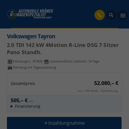
fahrzeug
Volkswagen Tayron
2.0 TDI 142 kW 4Motion R-Line DSG 7 Sitzer
Pano Standh.
Fahrzeugnr.:
357820
unverbindliche Lieferzeit:
14 Tage
Fahrzeug mit Tageszulassung
52.080,– €
Gesamtpreis
incl. 19% MwSt., Überführung.
505,– €
mtl.
Finanzierung
Inzahlungnahme