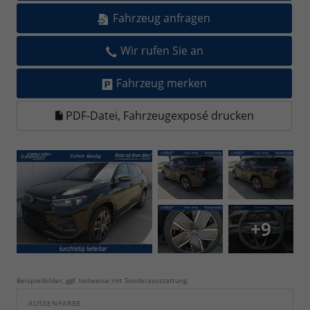
Fahrzeug anfragen
Wir rufen Sie an
Fahrzeug merken
PDF-Datei, Fahrzeugexposé drucken
+9
Beispielbilder, ggf. teilweise mit Sonderausstattung
AUSSENFARBE