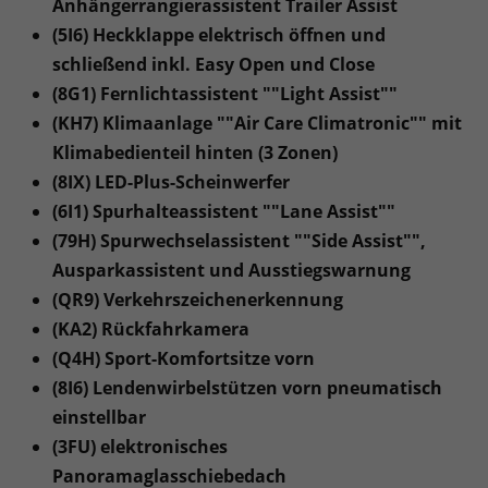
Anhängerrangierassistent Trailer Assist
(5I6) Heckklappe elektrisch öffnen und
schließend inkl. Easy Open und Close
(8G1) Fernlichtassistent ""Light Assist""
(KH7) Klimaanlage ""Air Care Climatronic"" mit
Klimabedienteil hinten (3 Zonen)
(8IX) LED-Plus-Scheinwerfer
(6I1) Spurhalteassistent ""Lane Assist""
(79H) Spurwechselassistent ""Side Assist"",
Ausparkassistent und Ausstiegswarnung
(QR9) Verkehrszeichenerkennung
(KA2) Rückfahrkamera
(Q4H) Sport-Komfortsitze vorn
(8I6) Lendenwirbelstützen vorn pneumatisch
einstellbar
(3FU) elektronisches
Panoramaglasschiebedach