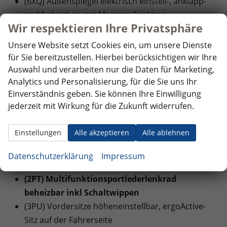
(6XQ) Außenspiegel elektrisch einstell-, anklapp-
und beheizbar, mit Memory-Funktion
Wir respektieren Ihre Privatsphäre
(QQ9) Ambientebeleuchtung 30-farbig, in der
Instrumententafel sowie in den Türen,
Unsere Website setzt Cookies ein, um unsere Dienste
Dekoreinlagen vorn durchleuchtet
für Sie bereitzustellen. Hierbei berücksichtigen wir Ihre
Auswahl und verarbeiten nur die Daten für Marketing,
(3A2) ISOFIX-Halteösen für Kindersitze auf den
Analytics und Personalisierung, für die Sie uns Ihr
äußeren Rücksitzen sowie auf dem Beifahrersitz,
Einverständnis geben. Sie können Ihre Einwilligung
i-Size-kompatibel
jederzeit mit Wirkung für die Zukunft widerrufen.
(4K6) Schlüsselloses Schließ- und Startsystem
""Keyless Access"", mit berührungsloser Ver- und
Einstellungen
Alle akzeptieren
Alle ablehnen
Entriegelung, SAFE-Verriegelung
(6E3) Mittelarmlehne vorne höhen und
Datenschutzerklärung
Impressum
längenverstellbar
(2PT) Multifunktionsportlederlenkrad
beheizbar inkl Schaltwippen
(3PU) Vordersitze höheneinstellbar, ergoActive-
Sitz auf der Fahrerseite