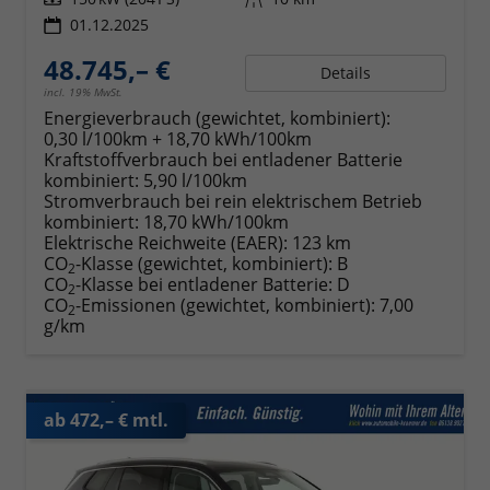
01.12.2025
48.745,– €
Details
incl. 19% MwSt.
Energieverbrauch (gewichtet, kombiniert):
0,30 l/100km + 18,70 kWh/100km
Kraftstoffverbrauch bei entladener Batterie
kombiniert:
5,90 l/100km
Stromverbrauch bei rein elektrischem Betrieb
kombiniert:
18,70 kWh/100km
Elektrische Reichweite (EAER):
123 km
CO
-Klasse (gewichtet, kombiniert):
B
2
CO
-Klasse bei entladener Batterie:
D
2
CO
-Emissionen (gewichtet, kombiniert):
7,00
2
g/km
ab 472,– € mtl.