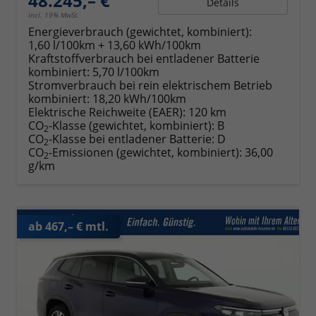
48.245,– €
Details
incl. 19% MwSt.
Energieverbrauch (gewichtet, kombiniert):
1,60 l/100km + 13,60 kWh/100km
Kraftstoffverbrauch bei entladener Batterie
kombiniert:
5,70 l/100km
Stromverbrauch bei rein elektrischem Betrieb
kombiniert:
18,20 kWh/100km
Elektrische Reichweite (EAER):
120 km
CO
-Klasse (gewichtet, kombiniert):
B
2
CO
-Klasse bei entladener Batterie:
D
2
CO
-Emissionen (gewichtet, kombiniert):
36,00
2
g/km
ab 467,– € mtl.