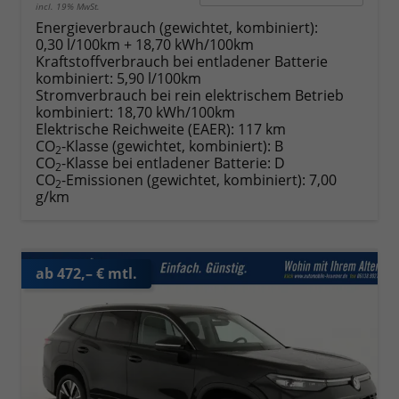
incl. 19% MwSt.
Energieverbrauch (gewichtet, kombiniert):
0,30 l/100km + 18,70 kWh/100km
Kraftstoffverbrauch bei entladener Batterie
kombiniert:
5,90 l/100km
Stromverbrauch bei rein elektrischem Betrieb
kombiniert:
18,70 kWh/100km
Elektrische Reichweite (EAER):
117 km
CO
-Klasse (gewichtet, kombiniert):
B
2
CO
-Klasse bei entladener Batterie:
D
2
CO
-Emissionen (gewichtet, kombiniert):
7,00
2
g/km
ab 472,– € mtl.