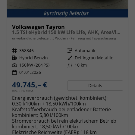
Volkswagen Tayron
1.5 TSI eHybrid 150 kW Life Life, AHK, AreaView, Side, Navi, Winter, 5-J. Garantie
unverbindliche Lieferzeit:
5 Wochen
Fahrzeug mit Tageszulassung
Fahrzeugnr.
358346
Getriebe
Automatik
Kraftstoff
Hybrid Benzin
Außenfarbe
Delfingrau Metallic
Leistung
150 kW (204 PS)
Kilometerstand
10 km
01.01.2026
49.745,– €
Details
incl. 19% MwSt.
Energieverbrauch (gewichtet, kombiniert):
0,30 l/100km + 18,50 kWh/100km
Kraftstoffverbrauch bei entladener Batterie
kombiniert:
5,80 l/100km
Stromverbrauch bei rein elektrischem Betrieb
kombiniert:
18,50 kWh/100km
Elektrische Reichweite (EAER):
118 km