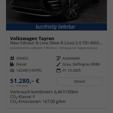
Volkswagen Tayron
New Edition R-Line (New R-Line) 2.0 TDI 4MOTION 142kW (193 PS) 7-Gang-Doppelkupplungsgetriebe DSG
unverbindliche Lieferzeit:
5 Wochen
Fahrzeug mit Tageszulassung
Fahrzeugnr.
356452
Getriebe
Automatik
Kraftstoff
Diesel
Außenfarbe
Grau, Delfingrau B0B0
Leistung
142 kW (193 PS)
01.10.2025
51.280,– €
Details
incl. 19% MwSt.
Verbrauch kombiniert:
6,40 l/100km
CO
-Klasse:
F
2
CO
-Emissionen:
167,00 g/km
2