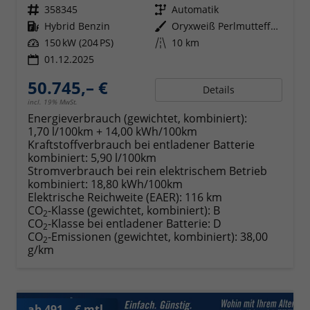
Fahrzeugnr.
358345
Getriebe
Automatik
Kraftstoff
Hybrid Benzin
Außenfarbe
Oryxweiß Perlmutteffekt
Leistung
150 kW (204 PS)
Kilometerstand
10 km
01.12.2025
50.745,– €
Details
incl. 19% MwSt.
Energieverbrauch (gewichtet, kombiniert):
1,70 l/100km + 14,00 kWh/100km
Kraftstoffverbrauch bei entladener Batterie
kombiniert:
5,90 l/100km
Stromverbrauch bei rein elektrischem Betrieb
kombiniert:
18,80 kWh/100km
Elektrische Reichweite (EAER):
116 km
CO
-Klasse (gewichtet, kombiniert):
B
2
CO
-Klasse bei entladener Batterie:
D
2
CO
-Emissionen (gewichtet, kombiniert):
38,00
2
g/km
ab 491,– € mtl.