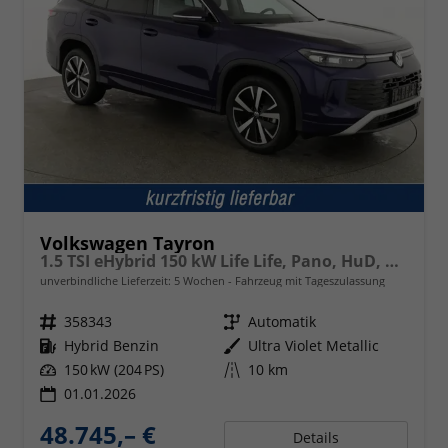
Volkswagen Tayron
1.5 TSI eHybrid 150 kW Life Life, Pano, HuD, AHK, AreaView, Side, Navi, Winter, 5-J. Garantie
unverbindliche Lieferzeit:
5 Wochen
Fahrzeug mit Tageszulassung
Fahrzeugnr.
358343
Getriebe
Automatik
Kraftstoff
Hybrid Benzin
Außenfarbe
Ultra Violet Metallic
Leistung
150 kW (204 PS)
Kilometerstand
10 km
01.01.2026
48.745,– €
Details