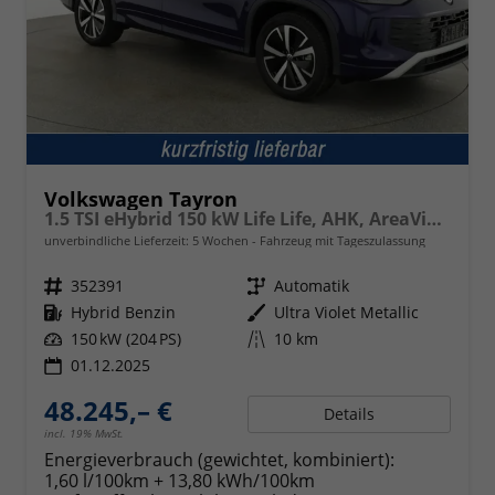
Volkswagen Tayron
1.5 TSI eHybrid 150 kW Life Life, AHK, AreaView, Side, Navi, Winter, 5-J. Garantie
unverbindliche Lieferzeit:
5 Wochen
Fahrzeug mit Tageszulassung
Fahrzeugnr.
352391
Getriebe
Automatik
Kraftstoff
Hybrid Benzin
Außenfarbe
Ultra Violet Metallic
Leistung
150 kW (204 PS)
Kilometerstand
10 km
01.12.2025
48.245,– €
Details
incl. 19% MwSt.
Energieverbrauch (gewichtet, kombiniert):
1,60 l/100km + 13,80 kWh/100km