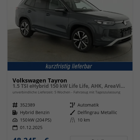
Volkswagen Tayron
1.5 TSI eHybrid 150 kW Life Life, AHK, AreaView, Side, Navi, Winter, 5-J. Garantie
unverbindliche Lieferzeit:
5 Wochen
Fahrzeug mit Tageszulassung
Fahrzeugnr.
352389
Getriebe
Automatik
Kraftstoff
Hybrid Benzin
Außenfarbe
Delfingrau Metallic
Leistung
150 kW (204 PS)
Kilometerstand
10 km
01.12.2025