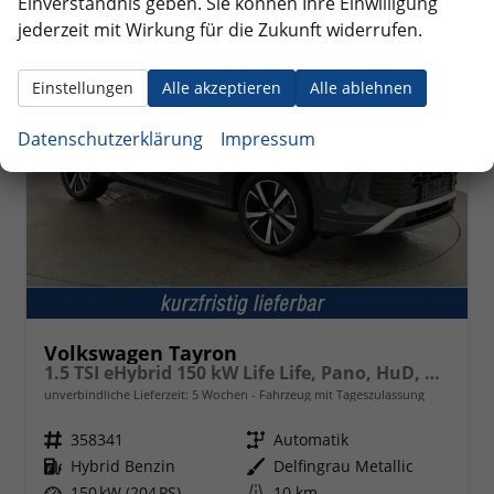
Einverständnis geben. Sie können Ihre Einwilligung
ab 472,– € mtl.
jederzeit mit Wirkung für die Zukunft widerrufen.
Einstellungen
Alle akzeptieren
Alle ablehnen
Datenschutzerklärung
Impressum
Volkswagen Tayron
1.5 TSI eHybrid 150 kW Life Life, Pano, HuD, AHK, AreaView, Side, Navi, Winter, 5-J. Garantie
unverbindliche Lieferzeit:
5 Wochen
Fahrzeug mit Tageszulassung
Fahrzeugnr.
358341
Getriebe
Automatik
Kraftstoff
Hybrid Benzin
Außenfarbe
Delfingrau Metallic
Leistung
150 kW (204 PS)
Kilometerstand
10 km