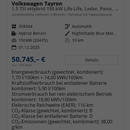
Volkswagen Tayron
1.5 TSI eHybrid 150 kW Life Life, Leder, Pano, HuD, AHK, AreaView, Side, Navi, Winter, 5-J. Garantie
unverbindliche Lieferzeit:
5 Wochen
Fahrzeug mit Tageszulassung
Fahrzeugnr.
358344
Getriebe
Automatik
Kraftstoff
Hybrid Benzin
Außenfarbe
Nightshade Blue Metallic
Leistung
150 kW (204 PS)
Kilometerstand
10 km
01.12.2025
50.745,– €
Details
incl. 19% MwSt.
Energieverbrauch (gewichtet, kombiniert):
1,70 l/100km + 14,00 kWh/100km
Kraftstoffverbrauch bei entladener Batterie
kombiniert:
5,90 l/100km
Stromverbrauch bei rein elektrischem Betrieb
kombiniert:
18,80 kWh/100km
Elektrische Reichweite (EAER):
116 km
CO
-Klasse (gewichtet, kombiniert):
B
2
CO
-Klasse bei entladener Batterie:
D
2
CO
-Emissionen (gewichtet, kombiniert):
38,00
2
g/km