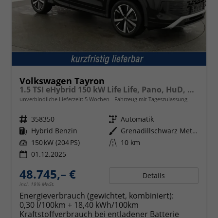
Volkswagen Tayron
1.5 TSI eHybrid 150 kW Life Life, Pano, HuD, AHK, AreaView, Side, Navi, Winter, 5-J. Garantie
unverbindliche Lieferzeit:
5 Wochen
Fahrzeug mit Tageszulassung
Fahrzeugnr.
358350
Getriebe
Automatik
Kraftstoff
Hybrid Benzin
Außenfarbe
Grenadillschwarz Metallic
Leistung
150 kW (204 PS)
Kilometerstand
10 km
01.12.2025
48.745,– €
Details
incl. 19% MwSt.
Energieverbrauch (gewichtet, kombiniert):
0,30 l/100km + 18,40 kWh/100km
Kraftstoffverbrauch bei entladener Batterie