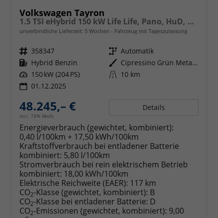
Volkswagen Tayron
1.5 TSI eHybrid 150 kW Life Life, Pano, HuD, AHK, AreaView, Side, Navi, Winter, 5-J. Garantie
unverbindliche Lieferzeit:
5 Wochen
Fahrzeug mit Tageszulassung
Fahrzeugnr.
358347
Getriebe
Automatik
Kraftstoff
Hybrid Benzin
Außenfarbe
Cipressino Grün Metallic
Leistung
150 kW (204 PS)
Kilometerstand
10 km
01.12.2025
48.245,– €
Details
incl. 19% MwSt.
Energieverbrauch (gewichtet, kombiniert):
0,40 l/100km + 17,50 kWh/100km
Kraftstoffverbrauch bei entladener Batterie
kombiniert:
5,80 l/100km
Stromverbrauch bei rein elektrischem Betrieb
kombiniert:
18,00 kWh/100km
Elektrische Reichweite (EAER):
117 km
CO
-Klasse (gewichtet, kombiniert):
B
2
CO
-Klasse bei entladener Batterie:
D
2
CO
-Emissionen (gewichtet, kombiniert):
9,00
2