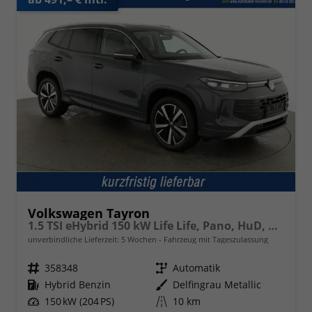
Volkswagen Tayron
1.5 TSI eHybrid 150 kW Life Life, Pano, HuD, AHK, AreaView, Side, Navi, Winter, 5-J. Garantie
unverbindliche Lieferzeit:
5 Wochen
Fahrzeug mit Tageszulassung
Fahrzeugnr.
358348
Getriebe
Automatik
Kraftstoff
Hybrid Benzin
Außenfarbe
Delfingrau Metallic
Leistung
150 kW (204 PS)
Kilometerstand
10 km