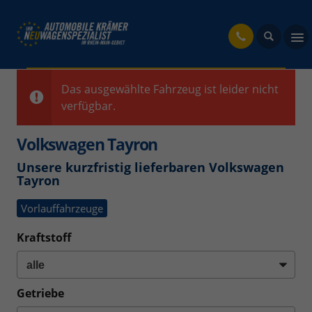
fahrzeug
Das ausgewählte Fahrzeug ist leider nicht
verfügbar.
Volkswagen Tayron
Unsere kurzfristig lieferbaren Volkswagen
Tayron
Vorlauffahrzeuge
Kraftstoff
Getriebe