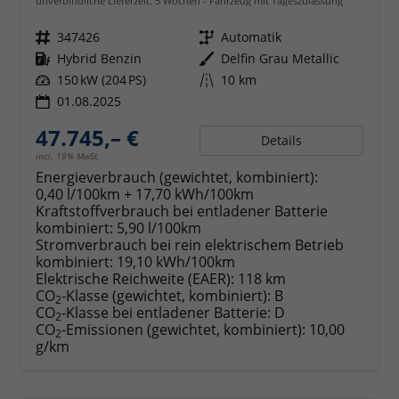
unverbindliche Lieferzeit:
5 Wochen
Fahrzeug mit Tageszulassung
Fahrzeugnr.
347426
Getriebe
Automatik
Kraftstoff
Hybrid Benzin
Außenfarbe
Delfin Grau Metallic
Leistung
150 kW (204 PS)
Kilometerstand
10 km
01.08.2025
47.745,– €
Details
incl. 19% MwSt.
Energieverbrauch (gewichtet, kombiniert):
0,40 l/100km + 17,70 kWh/100km
Kraftstoffverbrauch bei entladener Batterie
kombiniert:
5,90 l/100km
Stromverbrauch bei rein elektrischem Betrieb
kombiniert:
19,10 kWh/100km
Elektrische Reichweite (EAER):
118 km
CO
-Klasse (gewichtet, kombiniert):
B
2
CO
-Klasse bei entladener Batterie:
D
2
CO
-Emissionen (gewichtet, kombiniert):
10,00
2
g/km