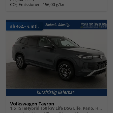
2
CO
-Emissionen:
156,00 g/km
2
ab 462,– € mtl.
Volkswagen Tayron
1.5 TSI eHybrid 150 kW Life DSG Life, Pano, HuD, AHK, LED-Plus, Navi, 18-Zoll, 5-J Garantie