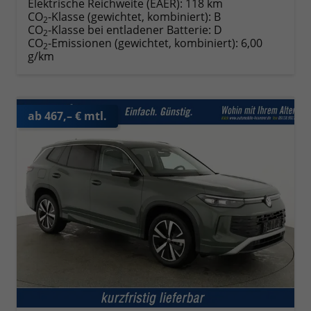
Elektrische Reichweite (EAER):
118 km
CO
-Klasse (gewichtet, kombiniert):
B
2
CO
-Klasse bei entladener Batterie:
D
2
CO
-Emissionen (gewichtet, kombiniert):
6,00
2
g/km
ab 467,– € mtl.