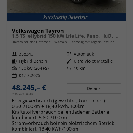
Volkswagen Tayron
1.5 TSI eHybrid 150 kW Life Life, Pano, HuD, AHK, AreaView, Side, Navi, Winter, 5-J. Garantie
unverbindliche Lieferzeit:
5 Wochen
Fahrzeug mit Tageszulassung
Fahrzeugnr.
358340
Getriebe
Automatik
Kraftstoff
Hybrid Benzin
Außenfarbe
Ultra Violet Metallic
Leistung
150 kW (204 PS)
Kilometerstand
10 km
01.12.2025
48.245,– €
Details
incl. 19% MwSt.
Energieverbrauch (gewichtet, kombiniert):
0,30 l/100km + 18,40 kWh/100km
Kraftstoffverbrauch bei entladener Batterie
kombiniert:
5,80 l/100km
Stromverbrauch bei rein elektrischem Betrieb
kombiniert:
18,40 kWh/100km