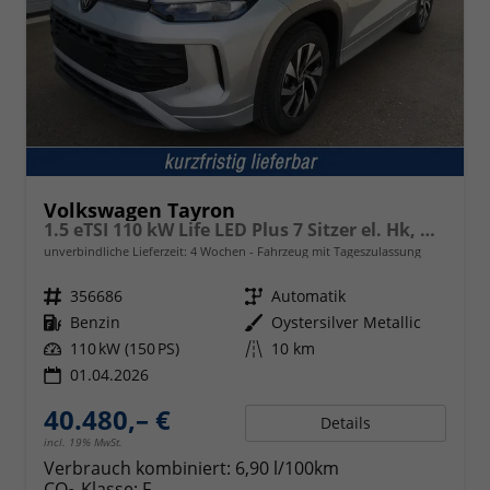
Volkswagen Tayron
1.5 eTSI 110 kW Life LED Plus 7 Sitzer el. Hk, Kamera
unverbindliche Lieferzeit:
4 Wochen
Fahrzeug mit Tageszulassung
Fahrzeugnr.
356686
Getriebe
Automatik
Kraftstoff
Benzin
Außenfarbe
Oystersilver Metallic
Leistung
110 kW (150 PS)
Kilometerstand
10 km
01.04.2026
40.480,– €
Details
incl. 19% MwSt.
Verbrauch kombiniert:
6,90 l/100km
CO
-Klasse:
F