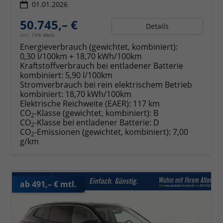
01.01.2026
50.745,– €
Details
incl. 19% MwSt.
Energieverbrauch (gewichtet, kombiniert):
0,30 l/100km + 18,70 kWh/100km
Kraftstoffverbrauch bei entladener Batterie
kombiniert:
5,90 l/100km
Stromverbrauch bei rein elektrischem Betrieb
kombiniert:
18,70 kWh/100km
Elektrische Reichweite (EAER):
117 km
CO
-Klasse (gewichtet, kombiniert):
B
2
CO
-Klasse bei entladener Batterie:
D
2
CO
-Emissionen (gewichtet, kombiniert):
7,00
2
g/km
ab 491,– € mtl.