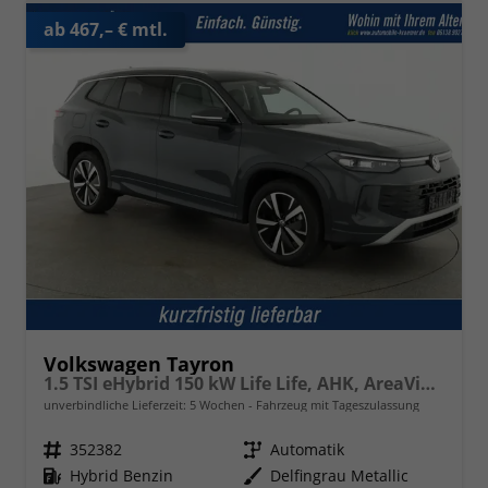
ab 467,– € mtl.
Volkswagen Tayron
1.5 TSI eHybrid 150 kW Life Life, AHK, AreaView, Side, Navi, Winter, 5-J. Garantie
unverbindliche Lieferzeit:
5 Wochen
Fahrzeug mit Tageszulassung
Fahrzeugnr.
352382
Getriebe
Automatik
Kraftstoff
Hybrid Benzin
Außenfarbe
Delfingrau Metallic