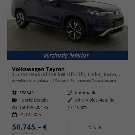
Volkswagen Tayron
1.5 TSI eHybrid 150 kW Life Life, Leder, Pano, HuD, AHK, AreaView, Side, Navi, Winter, 5-J. Garantie
unverbindliche Lieferzeit:
5 Wochen
Fahrzeug mit Tageszulassung
Fahrzeugnr.
358349
Getriebe
Automatik
Kraftstoff
Hybrid Benzin
Außenfarbe
Ultra Violet Metallic
Leistung
150 kW (204 PS)
Kilometerstand
10 km
01.12.2025
50.745,– €
Details
incl. 19% MwSt.