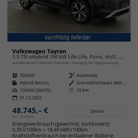
Volkswagen Tayron
1.5 TSI eHybrid 150 kW Life Life, Pano, HuD, AHK, AreaView, Side, Navi, Winter, 5-J. Garantie
unverbindliche Lieferzeit:
5 Wochen
Fahrzeug mit Tageszulassung
Fahrzeugnr.
358350
Getriebe
Automatik
Kraftstoff
Hybrid Benzin
Außenfarbe
Grenadillschwarz Metallic
Leistung
150 kW (204 PS)
Kilometerstand
10 km
01.12.2025
48.745,– €
Details
incl. 19% MwSt.
Energieverbrauch (gewichtet, kombiniert):
0,30 l/100km + 18,40 kWh/100km
Kraftstoffverbrauch bei entladener Batterie