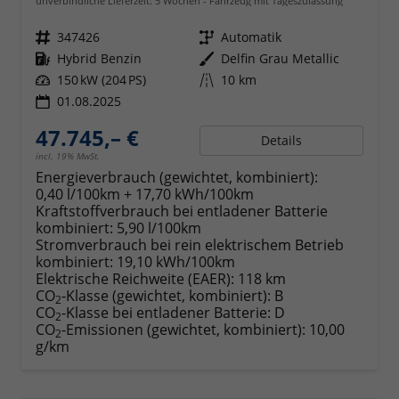
unverbindliche Lieferzeit:
5 Wochen
Fahrzeug mit Tageszulassung
Fahrzeugnr.
347426
Getriebe
Automatik
Kraftstoff
Hybrid Benzin
Außenfarbe
Delfin Grau Metallic
Leistung
150 kW (204 PS)
Kilometerstand
10 km
01.08.2025
47.745,– €
Details
incl. 19% MwSt.
Energieverbrauch (gewichtet, kombiniert):
0,40 l/100km + 17,70 kWh/100km
Kraftstoffverbrauch bei entladener Batterie
kombiniert:
5,90 l/100km
Stromverbrauch bei rein elektrischem Betrieb
kombiniert:
19,10 kWh/100km
Elektrische Reichweite (EAER):
118 km
CO
-Klasse (gewichtet, kombiniert):
B
2
CO
-Klasse bei entladener Batterie:
D
2
CO
-Emissionen (gewichtet, kombiniert):
10,00
2
g/km