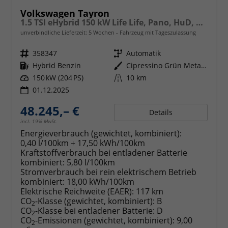
Volkswagen Tayron
1.5 TSI eHybrid 150 kW Life Life, Pano, HuD, AHK, AreaView, Side, Navi, Winter, 5-J. Garantie
unverbindliche Lieferzeit:
5 Wochen
Fahrzeug mit Tageszulassung
Fahrzeugnr.
358347
Getriebe
Automatik
Kraftstoff
Hybrid Benzin
Außenfarbe
Cipressino Grün Metallic
Leistung
150 kW (204 PS)
Kilometerstand
10 km
01.12.2025
48.245,– €
Details
incl. 19% MwSt.
Energieverbrauch (gewichtet, kombiniert):
0,40 l/100km + 17,50 kWh/100km
Kraftstoffverbrauch bei entladener Batterie
kombiniert:
5,80 l/100km
Stromverbrauch bei rein elektrischem Betrieb
kombiniert:
18,00 kWh/100km
Elektrische Reichweite (EAER):
117 km
CO
-Klasse (gewichtet, kombiniert):
B
2
CO
-Klasse bei entladener Batterie:
D
2
CO
-Emissionen (gewichtet, kombiniert):
9,00
2