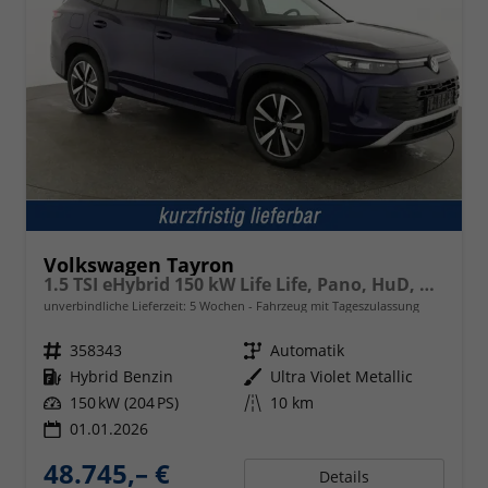
Volkswagen Tayron
1.5 TSI eHybrid 150 kW Life Life, Pano, HuD, AHK, AreaView, Side, Navi, Winter, 5-J. Garantie
unverbindliche Lieferzeit:
5 Wochen
Fahrzeug mit Tageszulassung
Fahrzeugnr.
358343
Getriebe
Automatik
Kraftstoff
Hybrid Benzin
Außenfarbe
Ultra Violet Metallic
Leistung
150 kW (204 PS)
Kilometerstand
10 km
01.01.2026
48.745,– €
Details