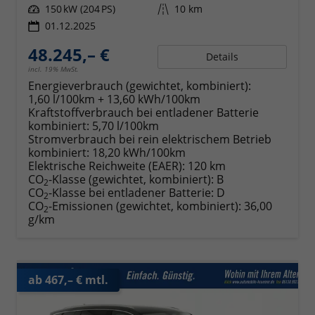
Leistung
150 kW (204 PS)
Kilometerstand
10 km
01.12.2025
48.245,– €
Details
incl. 19% MwSt.
Energieverbrauch (gewichtet, kombiniert):
1,60 l/100km + 13,60 kWh/100km
Kraftstoffverbrauch bei entladener Batterie
kombiniert:
5,70 l/100km
Stromverbrauch bei rein elektrischem Betrieb
kombiniert:
18,20 kWh/100km
Elektrische Reichweite (EAER):
120 km
CO
-Klasse (gewichtet, kombiniert):
B
2
CO
-Klasse bei entladener Batterie:
D
2
CO
-Emissionen (gewichtet, kombiniert):
36,00
2
g/km
ab 467,– € mtl.