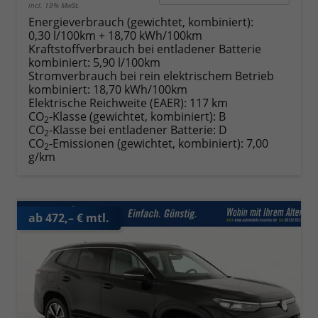
incl. 19% MwSt.
Energieverbrauch (gewichtet, kombiniert):
0,30 l/100km + 18,70 kWh/100km
Kraftstoffverbrauch bei entladener Batterie
kombiniert:
5,90 l/100km
Stromverbrauch bei rein elektrischem Betrieb
kombiniert:
18,70 kWh/100km
Elektrische Reichweite (EAER):
117 km
CO
-Klasse (gewichtet, kombiniert):
B
2
CO
-Klasse bei entladener Batterie:
D
2
CO
-Emissionen (gewichtet, kombiniert):
7,00
2
g/km
ab 472,– € mtl.