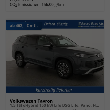
2
CO
-Emissionen:
156,00 g/km
2
ab 462,– € mtl.
Volkswagen Tayron
1.5 TSI eHybrid 150 kW Life DSG Life, Pano, HuD, AHK, LED-Plus, Navi, 18-Zoll, 5-J Garantie