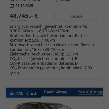
01.12.2025
48.745,– €
Details
incl. 19% MwSt.
Energieverbrauch (gewichtet, kombiniert):
0,30 l/100km + 18,70 kWh/100km
Kraftstoffverbrauch bei entladener Batterie
kombiniert:
5,90 l/100km
Stromverbrauch bei rein elektrischem Betrieb
kombiniert:
18,70 kWh/100km
Elektrische Reichweite (EAER):
123 km
CO
-Klasse (gewichtet, kombiniert):
B
2
CO
-Klasse bei entladener Batterie:
D
2
CO
-Emissionen (gewichtet, kombiniert):
7,00
2
g/km
ab 472,– € mtl.