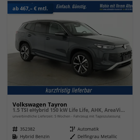
ab 467,– € mtl.
Volkswagen Tayron
1.5 TSI eHybrid 150 kW Life Life, AHK, AreaView, Side, Navi, Winter, 5-J. Garantie
unverbindliche Lieferzeit:
5 Wochen
Fahrzeug mit Tageszulassung
Fahrzeugnr.
352382
Getriebe
Automatik
Kraftstoff
Hybrid Benzin
Außenfarbe
Delfingrau Metallic