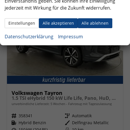
Einverständnis geben. Sie können Ihre Einwilligung
ab 472,– € mtl.
jederzeit mit Wirkung für die Zukunft widerrufen.
Einstellungen
Alle akzeptieren
Alle ablehnen
Datenschutzerklärung
Impressum
Volkswagen Tayron
1.5 TSI eHybrid 150 kW Life Life, Pano, HuD, AHK, AreaView, Side, Navi, Winter, 5-J. Garantie
unverbindliche Lieferzeit:
5 Wochen
Fahrzeug mit Tageszulassung
Fahrzeugnr.
358341
Getriebe
Automatik
Kraftstoff
Hybrid Benzin
Außenfarbe
Delfingrau Metallic
Leistung
150 kW (204 PS)
Kilometerstand
10 km