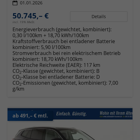
01.01.2026
50.745,– €
Details
incl. 19% MwSt.
Energieverbrauch (gewichtet, kombiniert):
0,30 l/100km + 18,70 kWh/100km
Kraftstoffverbrauch bei entladener Batterie
kombiniert:
5,90 l/100km
Stromverbrauch bei rein elektrischem Betrieb
kombiniert:
18,70 kWh/100km
Elektrische Reichweite (EAER):
117 km
CO
-Klasse (gewichtet, kombiniert):
B
2
CO
-Klasse bei entladener Batterie:
D
2
CO
-Emissionen (gewichtet, kombiniert):
7,00
2
g/km
ab 491,– € mtl.