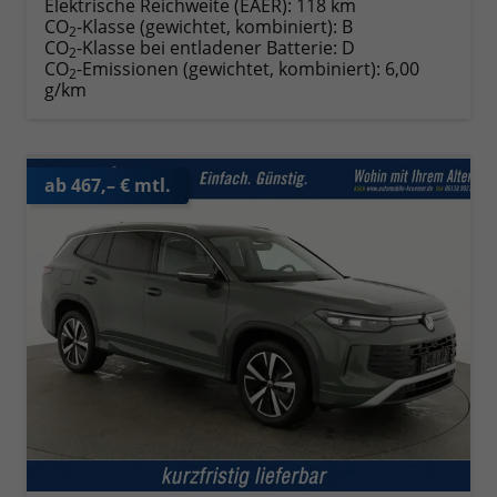
Elektrische Reichweite (EAER):
118 km
CO
-Klasse (gewichtet, kombiniert):
B
2
CO
-Klasse bei entladener Batterie:
D
2
CO
-Emissionen (gewichtet, kombiniert):
6,00
2
g/km
ab 467,– € mtl.