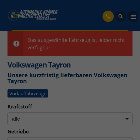
fahrzeug
Das ausgewählte Fahrzeug ist leider nicht
verfügbar.
Volkswagen Tayron
Unsere kurzfristig lieferbaren Volkswagen
Tayron
Vorlauffahrzeuge
Kraftstoff
Getriebe