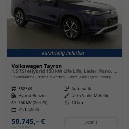
Volkswagen Tayron
1.5 TSI eHybrid 150 kW Life Life, Leder, Pano, HuD, AHK, AreaView, Side, Navi, Winter, 5-J. Garantie
unverbindliche Lieferzeit:
5 Wochen
Fahrzeug mit Tageszulassung
Fahrzeugnr.
358349
Getriebe
Automatik
Kraftstoff
Hybrid Benzin
Außenfarbe
Ultra Violet Metallic
Leistung
150 kW (204 PS)
Kilometerstand
10 km
01.12.2025
50.745,– €
Details
incl. 19% MwSt.