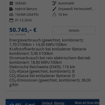
Fahrzeugnr.
358345
Getriebe
Automatik
Kraftstoff
Hybrid Benzin
Außenfarbe
Oryxweiß Perlmutteffekt
Leistung
150 kW (204 PS)
Kilometerstand
10 km
01.12.2025
50.745,– €
Details
incl. 19% MwSt.
Energieverbrauch (gewichtet, kombiniert):
1,70 l/100km + 14,00 kWh/100km
Kraftstoffverbrauch bei entladener Batterie
kombiniert:
5,90 l/100km
Stromverbrauch bei rein elektrischem Betrieb
kombiniert:
18,80 kWh/100km
Elektrische Reichweite (EAER):
116 km
CO
-Klasse (gewichtet, kombiniert):
B
2
CO
-Klasse bei entladener Batterie:
D
2
CO
-Emissionen (gewichtet, kombiniert):
38,00
2
g/km
ab 491,– € mtl.