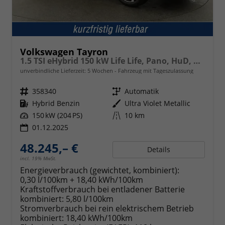
Volkswagen Tayron
1.5 TSI eHybrid 150 kW Life Life, Pano, HuD, AHK, AreaView, Side, Navi, Winter, 5-J. Garantie
unverbindliche Lieferzeit:
5 Wochen
Fahrzeug mit Tageszulassung
Fahrzeugnr.
358340
Getriebe
Automatik
Kraftstoff
Hybrid Benzin
Außenfarbe
Ultra Violet Metallic
Leistung
150 kW (204 PS)
Kilometerstand
10 km
01.12.2025
48.245,– €
Details
incl. 19% MwSt.
Energieverbrauch (gewichtet, kombiniert):
0,30 l/100km + 18,40 kWh/100km
Kraftstoffverbrauch bei entladener Batterie
kombiniert:
5,80 l/100km
Stromverbrauch bei rein elektrischem Betrieb
kombiniert:
18,40 kWh/100km