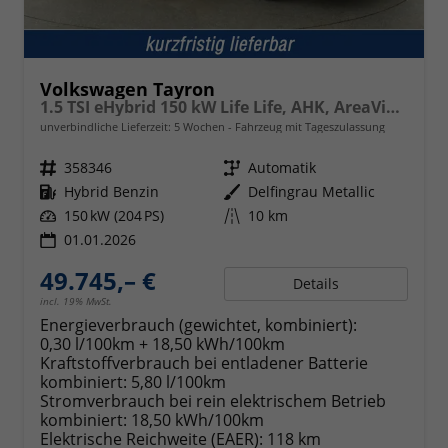
Volkswagen Tayron
1.5 TSI eHybrid 150 kW Life Life, AHK, AreaView, Side, Navi, Winter, 5-J. Garantie
unverbindliche Lieferzeit:
5 Wochen
Fahrzeug mit Tageszulassung
Fahrzeugnr.
358346
Getriebe
Automatik
Kraftstoff
Hybrid Benzin
Außenfarbe
Delfingrau Metallic
Leistung
150 kW (204 PS)
Kilometerstand
10 km
01.01.2026
49.745,– €
Details
incl. 19% MwSt.
Energieverbrauch (gewichtet, kombiniert):
0,30 l/100km + 18,50 kWh/100km
Kraftstoffverbrauch bei entladener Batterie
kombiniert:
5,80 l/100km
Stromverbrauch bei rein elektrischem Betrieb
kombiniert:
18,50 kWh/100km
Elektrische Reichweite (EAER):
118 km