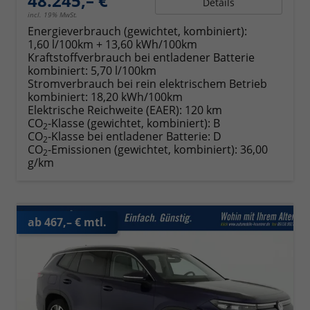
48.245,– €
Details
incl. 19% MwSt.
Energieverbrauch (gewichtet, kombiniert):
1,60 l/100km + 13,60 kWh/100km
Kraftstoffverbrauch bei entladener Batterie
kombiniert:
5,70 l/100km
Stromverbrauch bei rein elektrischem Betrieb
kombiniert:
18,20 kWh/100km
Elektrische Reichweite (EAER):
120 km
CO
-Klasse (gewichtet, kombiniert):
B
2
CO
-Klasse bei entladener Batterie:
D
2
CO
-Emissionen (gewichtet, kombiniert):
36,00
2
g/km
ab 467,– € mtl.