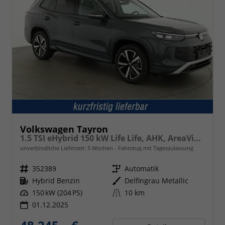
Volkswagen Tayron
1.5 TSI eHybrid 150 kW Life Life, AHK, AreaView, Side, Navi, Winter, 5-J. Garantie
unverbindliche Lieferzeit:
5 Wochen
Fahrzeug mit Tageszulassung
Fahrzeugnr.
352389
Getriebe
Automatik
Kraftstoff
Hybrid Benzin
Außenfarbe
Delfingrau Metallic
Leistung
150 kW (204 PS)
Kilometerstand
10 km
01.12.2025