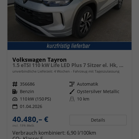
Volkswagen Tayron
1.5 eTSI 110 kW Life LED Plus 7 Sitzer el. Hk, Kamera
unverbindliche Lieferzeit:
4 Wochen
Fahrzeug mit Tageszulassung
Fahrzeugnr.
356686
Getriebe
Automatik
Kraftstoff
Benzin
Außenfarbe
Oystersilver Metallic
Leistung
110 kW (150 PS)
Kilometerstand
10 km
01.04.2026
40.480,– €
Details
incl. 19% MwSt.
Verbrauch kombiniert:
6,90 l/100km
CO
-Klasse:
F