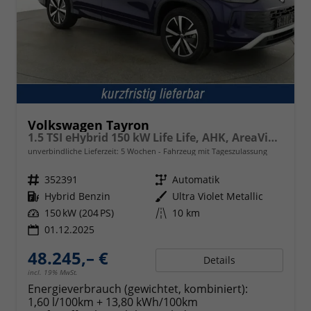
Volkswagen Tayron
1.5 TSI eHybrid 150 kW Life Life, AHK, AreaView, Side, Navi, Winter, 5-J. Garantie
unverbindliche Lieferzeit:
5 Wochen
Fahrzeug mit Tageszulassung
Fahrzeugnr.
352391
Getriebe
Automatik
Kraftstoff
Hybrid Benzin
Außenfarbe
Ultra Violet Metallic
Leistung
150 kW (204 PS)
Kilometerstand
10 km
01.12.2025
48.245,– €
Details
incl. 19% MwSt.
Energieverbrauch (gewichtet, kombiniert):
1,60 l/100km + 13,80 kWh/100km