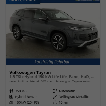
Volkswagen Tayron
1.5 TSI eHybrid 150 kW Life Life, Pano, HuD, AHK, AreaView, Side, Navi, Winter, 5-J. Garantie
unverbindliche Lieferzeit:
5 Wochen
Fahrzeug mit Tageszulassung
Fahrzeugnr.
358348
Getriebe
Automatik
Kraftstoff
Hybrid Benzin
Außenfarbe
Delfingrau Metallic
Leistung
150 kW (204 PS)
Kilometerstand
10 km