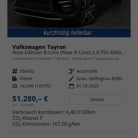
Volkswagen Tayron
New Edition R-Line (New R-Line) 2.0 TDI 4MOTION 142kW (193 PS) 7-Gang-Doppelkupplungsgetriebe DSG
unverbindliche Lieferzeit:
5 Wochen
Fahrzeug mit Tageszulassung
Fahrzeugnr.
356452
Getriebe
Automatik
Kraftstoff
Diesel
Außenfarbe
Grau, Delfingrau B0B0
Leistung
142 kW (193 PS)
01.10.2025
51.280,– €
Details
incl. 19% MwSt.
Verbrauch kombiniert:
6,40 l/100km
CO
-Klasse:
F
2
CO
-Emissionen:
167,00 g/km
2