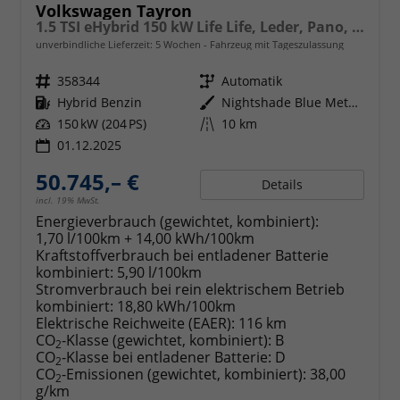
Volkswagen Tayron
1.5 TSI eHybrid 150 kW Life Life, Leder, Pano, HuD, AHK, AreaView, Side, Navi, Winter, 5-J. Garantie
unverbindliche Lieferzeit:
5 Wochen
Fahrzeug mit Tageszulassung
Fahrzeugnr.
358344
Getriebe
Automatik
Kraftstoff
Hybrid Benzin
Außenfarbe
Nightshade Blue Metallic
Leistung
150 kW (204 PS)
Kilometerstand
10 km
01.12.2025
50.745,– €
Details
incl. 19% MwSt.
Energieverbrauch (gewichtet, kombiniert):
1,70 l/100km + 14,00 kWh/100km
Kraftstoffverbrauch bei entladener Batterie
kombiniert:
5,90 l/100km
Stromverbrauch bei rein elektrischem Betrieb
kombiniert:
18,80 kWh/100km
Elektrische Reichweite (EAER):
116 km
CO
-Klasse (gewichtet, kombiniert):
B
2
CO
-Klasse bei entladener Batterie:
D
2
CO
-Emissionen (gewichtet, kombiniert):
38,00
2
g/km