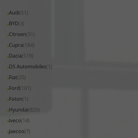
Alle
Audi
(51)
Fahrzeuge
Alle
BYD
(3)
von
Fahrzeuge
Alle
Citroen
(31)
Audi
von
Fahrzeuge
Alle
Cupra
(184)
anzeigen
BYD
von
Fahrzeuge
Alle
Dacia
(519)
anzeigen
Citroen
von
Fahrzeuge
Alle
DS Automobiles
(1)
anzeigen
Cupra
von
Fahrzeuge
Alle
Fiat
(25)
anzeigen
Dacia
von
Fahrzeuge
Alle
Ford
(101)
anzeigen
DS
von
Fahrzeuge
Alle
Foton
(1)
Automobiles
Fiat
von
Fahrzeuge
anzeigen
Alle
Hyundai
(825)
anzeigen
Ford
von
Fahrzeuge
Alle
Iveco
(14)
anzeigen
Foton
von
Fahrzeuge
Alle
Jaecoo
(7)
anzeigen
Hyundai
von