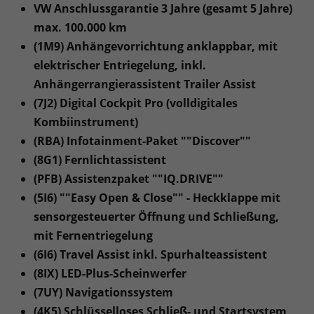
VW Anschlussgarantie 3 Jahre (gesamt 5 Jahre)
max. 100.000 km
(1M9) Anhängevorrichtung anklappbar, mit
elektrischer Entriegelung, inkl.
Anhängerrangierassistent Trailer Assist
(7J2) Digital Cockpit Pro (volldigitales
Kombiinstrument)
(RBA) Infotainment-Paket ""Discover""
(8G1) Fernlichtassistent
(PFB) Assistenzpaket ""IQ.DRIVE""
(5I6) ""Easy Open & Close"" - Heckklappe mit
sensorgesteuerter Öffnung und Schließung,
mit Fernentriegelung
(6I6) Travel Assist inkl. Spurhalteassistent
(8IX) LED-Plus-Scheinwerfer
(7UY) Navigationssystem
(4K5) Schlüsselloses Schließ- und Startsystem