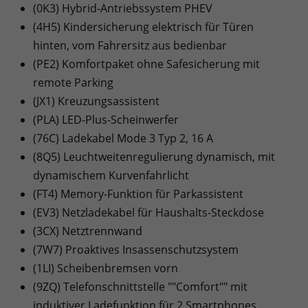
(0K3) Hybrid-Antriebssystem PHEV
(4H5) Kindersicherung elektrisch für Türen
hinten, vom Fahrersitz aus bedienbar
(PE2) Komfortpaket ohne Safesicherung mit
remote Parking
(JX1) Kreuzungsassistent
(PLA) LED-Plus-Scheinwerfer
(76C) Ladekabel Mode 3 Typ 2, 16 A
(8Q5) Leuchtweitenregulierung dynamisch, mit
dynamischem Kurvenfahrlicht
(FT4) Memory-Funktion für Parkassistent
(EV3) Netzladekabel für Haushalts-Steckdose
(3CX) Netztrennwand
(7W7) Proaktives Insassenschutzsystem
(1LI) Scheibenbremsen vorn
(9ZQ) Telefonschnittstelle ""Comfort"" mit
induktiver Ladefunktion für 2 Smartphones,