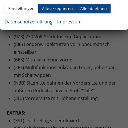
i-Size-kompatibel
Einstellungen
Alle akzeptieren
Alle ablehnen
(KH7) 3-Zonen Klimaautomatik ""Air Care
Climatronic"" mit Bedienteil hinten und Aktiv-
Datenschutzerklärung
Impressum
Kombifilter
(9Z3) 230 Volt Steckdose im Gepäckraum
(8I6) Lendenwirbelstützen vorn pneumatisch
einstellbar
(6E3) Mittelarmlehne vorne
(2FT) Multifunktionslenkrad in Leder, beheizbar,
mit Schaltwippen
(N3B) Sitzmittelbahnen der Vordersitze und der
äußeren Rücksitzplätze in Stoff ""Life""
(3L3) Vordersitze mit Höheneinstellung
EXTRAS:
(3S1) Dachreling silber eloxiert