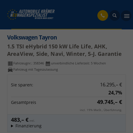
fahrzeug
Volkswagen Tayron
1.5 TSI eHybrid 150 kW Life Life, AHK,
AreaView, Side, Navi, Winter, 5-J. Garantie
Fahrzeugnr.:
358346
unverbindliche Lieferzeit:
5 Wochen
Fahrzeug mit Tageszulassung
16.295,– €
Sie sparen:
24,7%
49.745,– €
Gesamtpreis
incl. 19% MwSt., Überführung.
483,– €
mtl.
Finanzierung