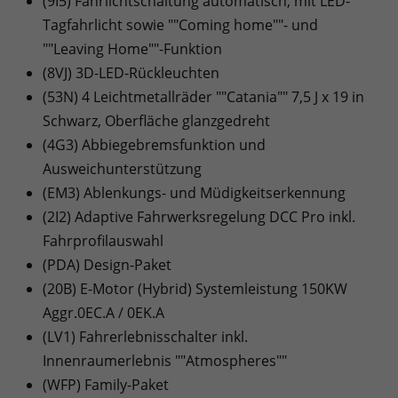
(9I5) Fahrlichtschaltung automatisch, mit LED-
Tagfahrlicht sowie ""Coming home""- und
""Leaving Home""-Funktion
(8VJ) 3D-LED-Rückleuchten
(53N) 4 Leichtmetallräder ""Catania"" 7,5 J x 19 in
Schwarz, Oberfläche glanzgedreht
(4G3) Abbiegebremsfunktion und
Ausweichunterstützung
(EM3) Ablenkungs- und Müdigkeitserkennung
(2I2) Adaptive Fahrwerksregelung DCC Pro inkl.
Fahrprofilauswahl
(PDA) Design-Paket
(20B) E-Motor (Hybrid) Systemleistung 150KW
Aggr.0EC.A / 0EK.A
(LV1) Fahrerlebnisschalter inkl.
Innenraumerlebnis ""Atmospheres""
(WFP) Family-Paket