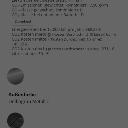
Elektrische Reichweite Stadt:
141 km
CO
-Emissionen (gewichtet, kombiniert):
7,00 g/km
2
CO
-Klasse (gewichtet, kombiniert):
B
2
CO
-Klasse bei entladener Batterie:
D
2
Download
Energiekosten bei 15.000 km pro Jahr:
969,26 €
CO2 Kosten (niedrig)
:
63,- €
(Kosten Durchschnitt 10 Jahre)
CO2 Kosten (mittel)
:
(Kosten Durchschnitt 10 Jahre)
149,62 €
CO2 Kosten (hoch)
:
231,- €
(Kosten Durchschnitt 10 Jahre)
Jahressteuer:
30,- €
Außenfarbe
Delfingrau Metallic
Innenausstattung