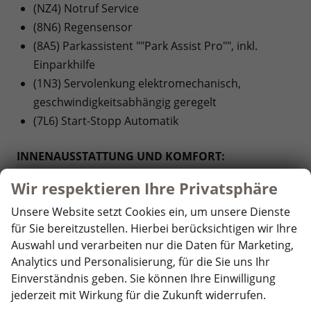
(NZ4) Notruf Service
(8N6) Regensensor
(8A5) Parkassistent ""Park Assist Pro"", inkl.
Einparkhilfe
(1N3) Servolenkung elektromechanisch,
geschwindigkeitsabhängig geregelt
(7L6) Start-Stopp Automatik
INNENAUSSTATTUNG UND KOMFORT:
(6XT) Außenspiegel elektrisch einstell-, anklapp-
Wir respektieren Ihre Privatsphäre
und beheizbar, auf Fahrerseite abblendend,
Unsere Website setzt Cookies ein, um unsere Dienste
Memory-Funktion
für Sie bereitzustellen. Hierbei berücksichtigen wir Ihre
(QQ8) Ambientebeleuchtung 10-farbig, in der
Auswahl und verarbeiten nur die Daten für Marketing,
Instrumententafel sowie in den Türen
Analytics und Personalisierung, für die Sie uns Ihr
(3H2) Beifahrersitzlehne komplett umklappbar
Einverständnis geben. Sie können Ihre Einwilligung
(3A2) ISOFIX-Halteösen für Kindersitze auf den
jederzeit mit Wirkung für die Zukunft widerrufen.
äußeren Rücksitzen sowie auf dem Beifahrersitz,