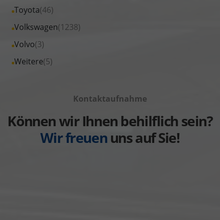
von
Fahrzeuge
Alle
Toyota
(46)
anzeigen
Skoda
von
Fahrzeuge
Alle
Volkswagen
(1238)
anzeigen
Suzuki
von
Fahrzeuge
Alle
Volvo
(3)
anzeigen
Toyota
von
Fahrzeuge
Alle
Weitere
(5)
anzeigen
Volkswagen
von
Fahrzeuge
anzeigen
Volvo
von
anzeigen
Kontaktaufnahme
Weitere
anzeigen
Können wir Ihnen behilflich sein?
Wir freuen
uns auf Sie!