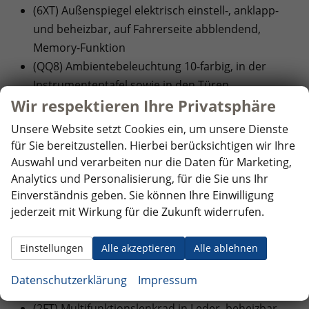
(6XT) Außenspiegel elektrisch einstell-, anklapp-
und beheizbar, auf Fahrerseite abblendend,
Memory-Funktion
(QQ8) Ambientebeleuchtung 10-farbig, in der
Instrumententafel sowie in den Türen
Wir respektieren Ihre Privatsphäre
(3H2) Beifahrersitzlehne komplett umklappbar
(3A2) ISOFIX-Halteösen für Kindersitze auf den
Unsere Website setzt Cookies ein, um unsere Dienste
äußeren Rücksitzen sowie auf dem Beifahrersitz,
für Sie bereitzustellen. Hierbei berücksichtigen wir Ihre
i-Size-kompatibel
Auswahl und verarbeiten nur die Daten für Marketing,
(KH7) 3-Zonen Klimaautomatik ""Air Care
Analytics und Personalisierung, für die Sie uns Ihr
Einverständnis geben. Sie können Ihre Einwilligung
Climatronic"" mit Bedienteil hinten und Aktiv-
jederzeit mit Wirkung für die Zukunft widerrufen.
Kombifilter
(9Z3) 230 Volt Steckdose im Gepäckraum
Einstellungen
Alle akzeptieren
Alle ablehnen
(8I6) Lendenwirbelstützen vorn pneumatisch
einstellbar
Datenschutzerklärung
Impressum
(6E3) Mittelarmlehne vorne
(2FT) Multifunktionslenkrad in Leder, beheizbar,