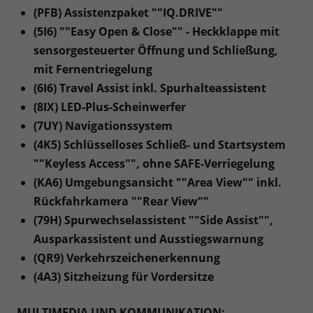
(PFB) Assistenzpaket ""IQ.DRIVE""
(5I6) ""Easy Open & Close"" - Heckklappe mit
sensorgesteuerter Öffnung und Schließung,
mit Fernentriegelung
(6I6) Travel Assist inkl. Spurhalteassistent
(8IX) LED-Plus-Scheinwerfer
(7UY) Navigationssystem
(4K5) Schlüsselloses Schließ- und Startsystem
""Keyless Access"", ohne SAFE-Verriegelung
(KA6) Umgebungsansicht ""Area View"" inkl.
Rückfahrkamera ""Rear View""
(79H) Spurwechselassistent ""Side Assist"",
Ausparkassistent und Ausstiegswarnung
(QR9) Verkehrszeichenerkennung
(4A3) Sitzheizung für Vordersitze
MULTIMEDIA UND KOMMUNIKATION: