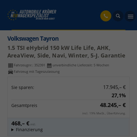
fahrzeug
Volkswagen Tayron
1.5 TSI eHybrid 150 kW Life Life, AHK,
AreaView, Side, Navi, Winter, 5-J. Garantie
Fahrzeugnr.:
352391
unverbindliche Lieferzeit:
5 Wochen
Fahrzeug mit Tageszulassung
17.945,– €
Sie sparen:
27,1%
48.245,– €
Gesamtpreis
incl. 19% MwSt., Überführung.
468,– €
mtl.
Finanzierung