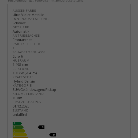
Beispielbilder, ggf. teilweise mit Sonderausstattung
AUSSENFARBE
Ultra Violet Metallic
INNENAUSSTATTUNG
Schwarz
GETRIEBE
Automatik
ANTRIEBSACHSE
Frontantrieb
PARTIKELFILTER
1
SCHADSTOFFKLASSE
Euro 6
HUBRAUM
1.498 ccm
LEISTUNG
150 kW (204 PS)
KRAFTSTOFF
Hybrid Benzin
KATEGORIE
SUV/Geländewagen/Pickup
KILOMETERSTAND
10 km
ERSTZULASSUNG
01.12.2025
ZUSTAND
unfallfrei