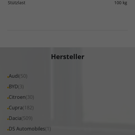
Stützlast
100 kg
Hersteller
Alle
Audi
(50)
Fahrzeuge
Alle
BYD
(3)
von
Fahrzeuge
Alle
Citroen
(30)
Audi
von
Fahrzeuge
Alle
Cupra
(182)
anzeigen
BYD
von
Fahrzeuge
Alle
Dacia
(509)
anzeigen
Citroen
von
Fahrzeuge
Alle
DS Automobiles
(1)
anzeigen
Cupra
von