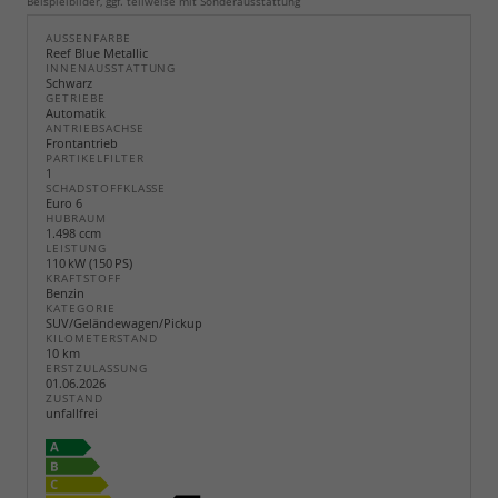
Beispielbilder, ggf. teilweise mit Sonderausstattung
AUSSENFARBE
Reef Blue Metallic
INNENAUSSTATTUNG
Schwarz
GETRIEBE
Automatik
ANTRIEBSACHSE
Frontantrieb
PARTIKELFILTER
1
SCHADSTOFFKLASSE
Euro 6
HUBRAUM
1.498 ccm
LEISTUNG
110 kW (150 PS)
KRAFTSTOFF
Benzin
KATEGORIE
SUV/Geländewagen/Pickup
KILOMETERSTAND
10 km
ERSTZULASSUNG
01.06.2026
ZUSTAND
unfallfrei