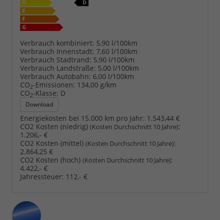
Verbrauch kombiniert:
5,90 l/100km
Verbrauch Innenstadt:
7,60 l/100km
Verbrauch Stadtrand:
5,90 l/100km
Verbrauch Landstraße:
5,00 l/100km
Verbrauch Autobahn:
6,00 l/100km
CO
-Emissionen:
134,00 g/km
2
CO
-Klasse:
D
2
Download
Energiekosten bei 15.000 km pro Jahr:
1.543,44 €
CO2 Kosten (niedrig)
:
(Kosten Durchschnitt 10 Jahre)
1.206,- €
CO2 Kosten (mittel)
:
(Kosten Durchschnitt 10 Jahre)
2.864,25 €
CO2 Kosten (hoch)
:
(Kosten Durchschnitt 10 Jahre)
4.422,- €
Jahressteuer:
112,- €