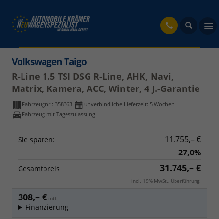
fahrzeug
Volkswagen Taigo
R-Line 1.5 TSI DSG R-Line, AHK, Navi,
Matrix, Kamera, ACC, Winter, 4 J.-Garantie
Fahrzeugnr.:
358363
unverbindliche Lieferzeit:
5 Wochen
Fahrzeug mit Tageszulassung
11.755,– €
Sie sparen:
27,0%
31.745,– €
Gesamtpreis
incl. 19% MwSt., Überführung.
308,– €
mtl.
Finanzierung