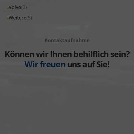
von
Fahrzeuge
Alle
Volvo
(3)
anzeigen
Toyota
von
Fahrzeuge
Alle
Weitere
(5)
anzeigen
Volkswagen
von
Fahrzeuge
anzeigen
Volvo
von
anzeigen
Kontaktaufnahme
Weitere
anzeigen
Können wir Ihnen behilflich sein?
Wir freuen
uns auf Sie!