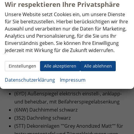
Wir respektieren Ihre Privatsphäre
""Keyless Access"" ohne SAFE-Verriegelung
(N3K) Sitzmittelbahnen der Vordersitze und der
Unsere Website setzt Cookies ein, um unsere Dienste
für Sie bereitzustellen. Hierbei berücksichtigen wir Ihre
äußeren Rücksitzplätze in Stoff ""R-Line""
Auswahl und verarbeiten nur die Daten für Marketing,
(3L3) Vordersitze mit Höheneinstellung
Analytics und Personalisierung, für die Sie uns Ihr
(7P4) Lendenwirbelstützen vorn
Einverständnis geben. Sie können Ihre Einwilligung
(6E3) Mittelarmlehne vorne
jederzeit mit Wirkung für die Zukunft widerrufen.
(2FE) Multifunktionslenkrad in Leder, mit
Schaltwippen
Einstellungen
Alle akzeptieren
Alle ablehnen
EXTRAS:
Datenschutzerklärung
Impressum
(PF3) Assistenzpaket ""IQ.DRIVE""
(6YD) Außenspiegel elektrisch einstell-, anklapp-
und beheizbar, mit Beifahrerspiegelabsenkung
(6NW) Dachhimmel schwarz
(3S2) Dachreling schwarz
(5TT) Dekoreinlagen ""Grey Anondized Matt"" für
Instrumententafel und Türverkleidungen vorn