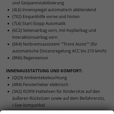
und Gespannstabilisierung
(4L6) Innenspiegel automatisch abblendend
(7X2) Einparkhilfe vorne und hinten
(7L6) Start-Stopp Automatik
(6C2) Seitenairbag vorn, mit Kopfairbag und
Interaktionsairbag vorn
(6K4) Notbremsassistent ""Front Assist"" (für
automatische Distanzregelung ACC bis 210 km/h)
(8N6) Regensensor
INNENAUSSTATTUNG UND KOMFORT:
(QQ3) Ambientebeleuchtung
(4R4) Fensterheber elektrisch
(3A2) ISOFIX-Halteösen für Kindersitze auf den
äußeren Rücksitzen sowie auf dem Beifahrersitz,
i-Size-kompatibel
(4I3) Schlüsselloses Schließ- und Startsystem