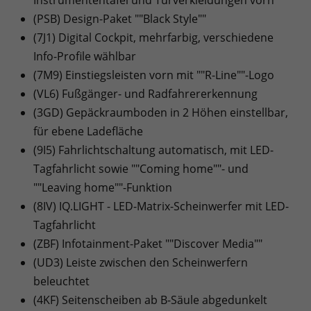
(PSB) Design-Paket ""Black Style""
(7J1) Digital Cockpit, mehrfarbig, verschiedene
Info-Profile wählbar
(7M9) Einstiegsleisten vorn mit ""R-Line""-Logo
(VL6) Fußgänger- und Radfahrererkennung
(3GD) Gepäckraumboden in 2 Höhen einstellbar,
für ebene Ladefläche
(9I5) Fahrlichtschaltung automatisch, mit LED-
Tagfahrlicht sowie ""Coming home""- und
""Leaving home""-Funktion
(8IV) IQ.LIGHT - LED-Matrix-Scheinwerfer mit LED-
Tagfahrlicht
(ZBF) Infotainment-Paket ""Discover Media""
(UD3) Leiste zwischen den Scheinwerfern
beleuchtet
(4KF) Seitenscheiben ab B-Säule abgedunkelt