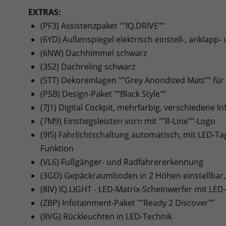
EXTRAS:
(PF3) Assistenzpaket ""IQ.DRIVE""
(6YD) Außenspiegel elektrisch einstell-, anklapp
(6NW) Dachhimmel schwarz
(3S2) Dachreling schwarz
(5TT) Dekoreinlagen ""Grey Anondized Matt"" fü
(PSB) Design-Paket ""Black Style""
(7J1) Digital Cockpit, mehrfarbig, verschiedene In
(7M9) Einstiegsleisten vorn mit ""R-Line""-Logo
(9I5) Fahrlichtschaltung automatisch, mit LED-T
Funktion
(VL6) Fußgänger- und Radfahrererkennung
(3GD) Gepäckraumboden in 2 Höhen einstellbar,
(8IV) IQ.LIGHT - LED-Matrix-Scheinwerfer mit LED-
(ZBP) Infotainment-Paket ""Ready 2 Discover""
(8VG) Rückleuchten in LED-Technik