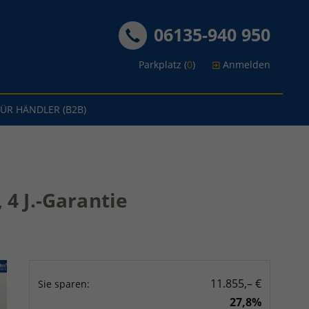
06135-940 950
Parkplatz (
0
)
Anmelden
FÜR HÄNDLER (B2B)
 4 J.-Garantie
11.855,– €
Sie sparen:
27,8%