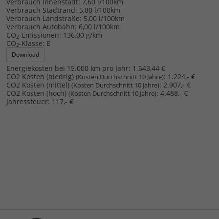
Verbrauch Innenstadt:
7,60 l/100km
Verbrauch Stadtrand:
5,80 l/100km
Verbrauch Landstraße:
5,00 l/100km
Verbrauch Autobahn:
6,00 l/100km
CO
-Emissionen:
136,00 g/km
2
CO
-Klasse:
E
2
Download
Energiekosten bei 15.000 km pro Jahr:
1.543,44 €
CO2 Kosten (niedrig)
:
1.224,- €
(Kosten Durchschnitt 10 Jahre)
CO2 Kosten (mittel)
:
2.907,- €
(Kosten Durchschnitt 10 Jahre)
CO2 Kosten (hoch)
:
4.488,- €
(Kosten Durchschnitt 10 Jahre)
Jahressteuer:
117,- €