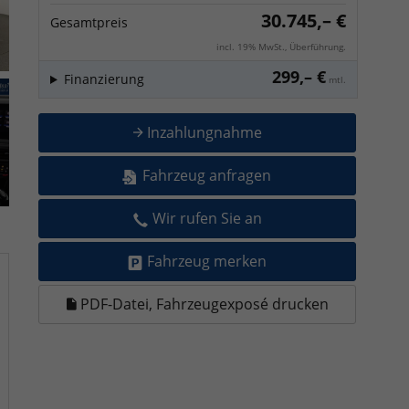
30.745,– €
Gesamtpreis
incl. 19% MwSt., Überführung.
299,– €
Finanzierung
mtl.
Inzahlungnahme
Fahrzeug anfragen
Wir rufen Sie an
Fahrzeug merken
PDF-Datei, Fahrzeugexposé drucken