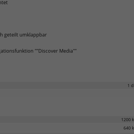
htet
ch geteilt umklappbar
igationsfunktion ""Discover Media""
1 
1200 
640 