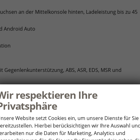
uchsen an der Mittelkonsole hinten, Ladeleistung bis zu 45
nd Android Auto
ktion
it Gegenlenkunterstützung, ABS, ASR, EDS, MSR und
ight Assist""
Wir respektieren Ihre
Privatsphäre
nsere Website setzt Cookies ein, um unsere Dienste für Sie
& go"", mit Geschwindigkeitsbegrenzer
ereitzustellen. Hierbei berücksichtigen wir Ihre Auswahl un
hrerairbag-Deaktivierung
erarbeiten nur die Daten für Marketing, Analytics und