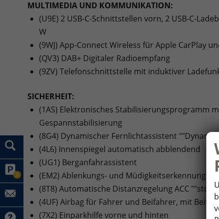
MULTIMEDIA UND KOMMUNIKATION:
(U9E) 2 USB-C-Schnittstellen vorn, 2 USB-C-Ladeb
W
(9WJ) App-Connect Wireless für Apple CarPlay u
(QV3) DAB+ Digitaler Radioempfang
(9ZV) Telefonschnittstelle mit induktiver Ladefun
SICHERHEIT:
(1AS) Elektronisches Stabilisierungsprogramm m
Gespannstabilisierung
(8G4) Dynamischer Fernlichtassistent ""Dynamic L
(4L6) Innenspiegel automatisch abblendend
(UG1) Berganfahrassistent
(EM2) Ablenkungs- und Müdigkeitserkennung
0
U
(8T8) Automatische Distanzregelung ACC ""stop 
b
(4UF) Airbag für Fahrer und Beifahrer, mit Beifa
v
(7X2) Einparkhilfe vorne und hinten