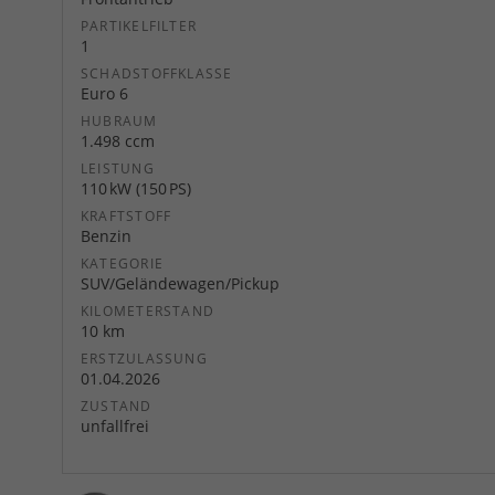
PARTIKELFILTER
1
SCHADSTOFFKLASSE
Euro 6
HUBRAUM
1.498 ccm
LEISTUNG
110 kW (150 PS)
KRAFTSTOFF
Benzin
KATEGORIE
SUV/Geländewagen/Pickup
KILOMETERSTAND
10 km
ERSTZULASSUNG
01.04.2026
ZUSTAND
unfallfrei