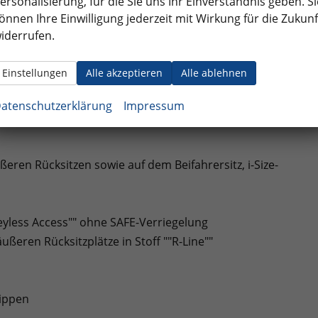
ersonalisierung, für die Sie uns Ihr Einverständnis geben. Si
raktionsairbag vorn
önnen Ihre Einwilligung jederzeit mit Wirkung für die Zukunf
iderrufen.
utomatische Distanzregelung ACC bis 210 km/h)
Einstellungen
Alle akzeptieren
Alle ablehnen
atenschutzerklärung
Impressum
ßeren Rücksitzen sowie auf dem Beifahrersitz, i-Size-
Keyless Access"" ohne SAFE-Verriegelung
ßeren Rücksitzplätze in Stoff ""R-Line""
wippen