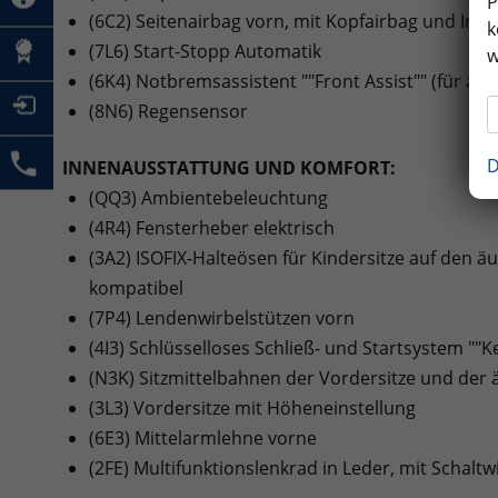
P
(6C2) Seitenairbag vorn, mit Kopfairbag und Inte
k
(7L6) Start-Stopp Automatik
w
(6K4) Notbremsassistent ""Front Assist"" (für a
(8N6) Regensensor
D
INNENAUSSTATTUNG UND KOMFORT:
(QQ3) Ambientebeleuchtung
(4R4) Fensterheber elektrisch
(3A2) ISOFIX-Halteösen für Kindersitze auf den äu
kompatibel
(7P4) Lendenwirbelstützen vorn
(4I3) Schlüsselloses Schließ- und Startsystem ""
(N3K) Sitzmittelbahnen der Vordersitze und der äu
(3L3) Vordersitze mit Höheneinstellung
(6E3) Mittelarmlehne vorne
(2FE) Multifunktionslenkrad in Leder, mit Schalt