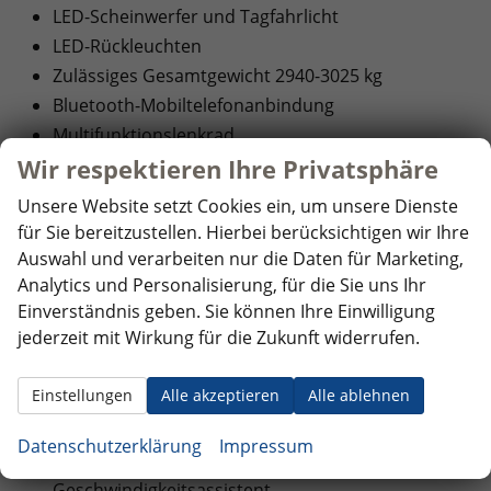
LED-Scheinwerfer und Tagfahrlicht
LED-Rückleuchten
Zulässiges Gesamtgewicht 2940-3025 kg
Bluetooth-Mobiltelefonanbindung
Multifunktionslenkrad
Sommerreifen: Good Year
Wir respektieren Ihre Privatsphäre
Einparkhilfe hinten
Unsere Website setzt Cookies ein, um unsere Dienste
Radio 33 cm (13") Farb-Touchscreen
für Sie bereitzustellen. Hierbei berücksichtigen wir Ihre
Kabelloses App Connect
Auswahl und verarbeiten nur die Daten für Marketing,
VW Connect Vorbereitung
Analytics und Personalisierung, für die Sie uns Ihr
Einverständnis geben. Sie können Ihre Einwilligung
5G-Modem
jederzeit mit Wirkung für die Zukunft widerrufen.
Ladungssicherungsösen im Laderaum (8 Stück)
Laderaumbeleuchtung: 3 superhelle LED-
Einstellungen
Alle akzeptieren
Alle ablehnen
Leuchten im Dach
Vordere Schmutzfänger
Datenschutzerklärung
Impressum
Geschwindigkeitsregelanlage mit intelligentem
Geschwindigkeitsassistent