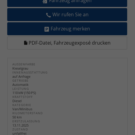
Fahrzeug anfragen
Wir rufen Sie an
Fahrzeug merken
PDF-Datei, Fahrzeugexposé drucken
AUSSENFARBE
Kieselgrau
INNENAUSSTATTUNG
auf Anfrage
GETRIEBE
Automatik
LEISTUNG
110 kW (150 PS)
KRAFTSTOFF
Diesel
KATEGORIE
Van/Minibus
KILOMETERSTAND
50 km
ERSTZULASSUNG
13.11.2025
ZUSTAND
unfallfrei