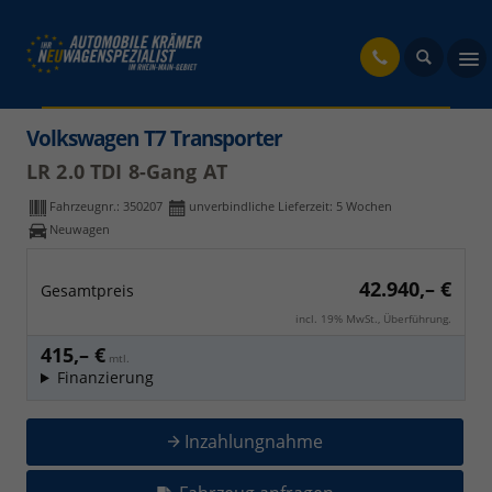
fahrzeug
Volkswagen T7 Transporter
LR 2.0 TDI 8-Gang AT
Fahrzeugnr.:
350207
unverbindliche Lieferzeit:
5 Wochen
Neuwagen
42.940,– €
Gesamtpreis
incl. 19% MwSt., Überführung.
415,– €
mtl.
Finanzierung
Inzahlungnahme