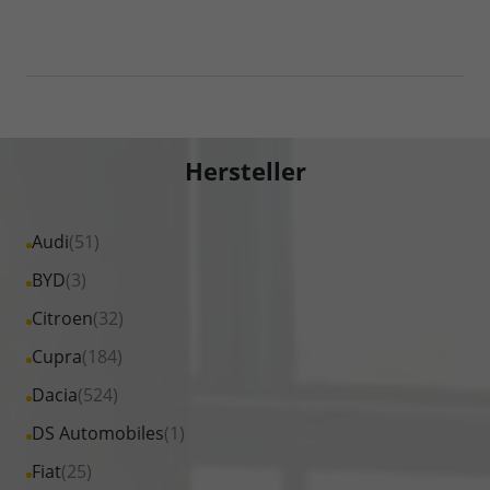
Hersteller
Alle
Audi
(51)
Fahrzeuge
Alle
BYD
(3)
von
Fahrzeuge
Alle
Citroen
(32)
Audi
von
Fahrzeuge
Alle
Cupra
(184)
anzeigen
BYD
von
Fahrzeuge
Alle
Dacia
(524)
anzeigen
Citroen
von
Fahrzeuge
Alle
DS Automobiles
(1)
anzeigen
Cupra
von
Fahrzeuge
Alle
Fiat
(25)
anzeigen
Dacia