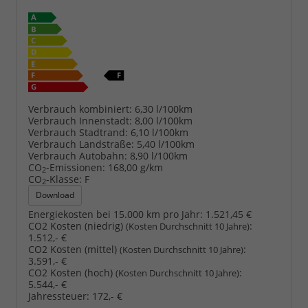
Verbrauch kombiniert:
6,30 l/100km
Verbrauch Innenstadt:
8,00 l/100km
Verbrauch Stadtrand:
6,10 l/100km
Verbrauch Landstraße:
5,40 l/100km
Verbrauch Autobahn:
8,90 l/100km
CO
-Emissionen:
168,00 g/km
2
CO
-Klasse:
F
2
Download
Energiekosten bei 15.000 km pro Jahr:
1.521,45 €
CO2 Kosten (niedrig)
:
(Kosten Durchschnitt 10 Jahre)
1.512,- €
CO2 Kosten (mittel)
:
(Kosten Durchschnitt 10 Jahre)
3.591,- €
CO2 Kosten (hoch)
:
(Kosten Durchschnitt 10 Jahre)
5.544,- €
Jahressteuer:
172,- €