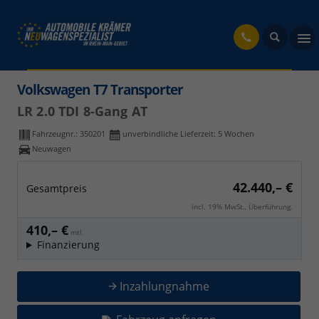
fahrzeug
Volkswagen T7 Transporter
LR 2.0 TDI 8-Gang AT
Fahrzeugnr.:
350201
unverbindliche Lieferzeit:
5 Wochen
Neuwagen
42.440,– €
Gesamtpreis
incl. 19% MwSt., Überführung.
410,– €
mtl.
Finanzierung
Inzahlungnahme