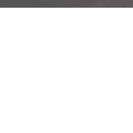
Am Kümmerling 7
55294 Bodenheim
Ihre Anfahrt
Öffnungszeiten