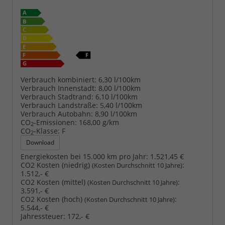
Verbrauch kombiniert:
6,30 l/100km
Verbrauch Innenstadt:
8,00 l/100km
Verbrauch Stadtrand:
6,10 l/100km
Verbrauch Landstraße:
5,40 l/100km
Verbrauch Autobahn:
8,90 l/100km
CO
-Emissionen:
168,00 g/km
2
CO
-Klasse:
F
2
Download
Energiekosten bei 15.000 km pro Jahr:
1.521,45 €
CO2 Kosten (niedrig)
:
(Kosten Durchschnitt 10 Jahre)
1.512,- €
CO2 Kosten (mittel)
:
(Kosten Durchschnitt 10 Jahre)
3.591,- €
CO2 Kosten (hoch)
:
(Kosten Durchschnitt 10 Jahre)
5.544,- €
Jahressteuer:
172,- €