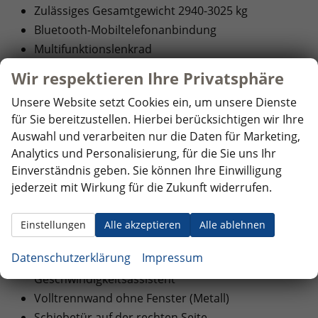
Zulässiges Gesamtgewicht 2940-3025 kg
Bluetooth-Mobiltelefonanbindung
Multifunktionslenkrad
Sommerreifen: Good Year
Wir respektieren Ihre Privatsphäre
Einparkhilfe hinten
Unsere Website setzt Cookies ein, um unsere Dienste
Radio 33 cm (13") Farb-Touchscreen
für Sie bereitzustellen. Hierbei berücksichtigen wir Ihre
Kabelloses App Connect
Auswahl und verarbeiten nur die Daten für Marketing,
VW Connect Vorbereitung
Analytics und Personalisierung, für die Sie uns Ihr
5G-Modem
Einverständnis geben. Sie können Ihre Einwilligung
Ladungssicherungsösen im Laderaum (8 Stück)
jederzeit mit Wirkung für die Zukunft widerrufen.
Laderaumbeleuchtung: 3 superhelle LED-
Leuchten im Dach
Einstellungen
Alle akzeptieren
Alle ablehnen
Vordere Schmutzfänger
Datenschutzerklärung
Impressum
Geschwindigkeitsregelanlage mit intelligentem
Geschwindigkeitsassistent
Volltrennwand ohne Fenster (Metall)
Schiebetür auf der rechten Seite