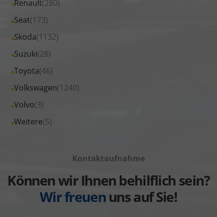
Alle
Renault
(280)
anzeigen
Opel
von
Fahrzeuge
Alle
Seat
(173)
anzeigen
Peugeot
von
Fahrzeuge
Alle
Skoda
(1132)
anzeigen
Renault
von
Fahrzeuge
Alle
Suzuki
(28)
anzeigen
Seat
von
Fahrzeuge
Alle
Toyota
(46)
anzeigen
Skoda
von
Fahrzeuge
Alle
Volkswagen
(1240)
anzeigen
Suzuki
von
Fahrzeuge
Alle
Volvo
(3)
anzeigen
Toyota
von
Fahrzeuge
Alle
Weitere
(5)
anzeigen
Volkswagen
von
Fahrzeuge
anzeigen
Volvo
von
anzeigen
Kontaktaufnahme
Weitere
anzeigen
Können wir Ihnen behilflich sein?
Wir freuen
uns auf Sie!