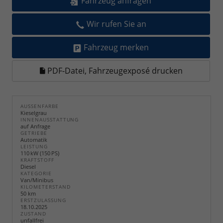
Fahrzeug anfragen
Wir rufen Sie an
Fahrzeug merken
PDF-Datei, Fahrzeugexposé drucken
AUSSENFARBE
Kieselgrau
INNENAUSSTATTUNG
auf Anfrage
GETRIEBE
Automatik
LEISTUNG
110 kW (150 PS)
KRAFTSTOFF
Diesel
KATEGORIE
Van/Minibus
KILOMETERSTAND
50 km
ERSTZULASSUNG
18.10.2025
ZUSTAND
unfallfrei