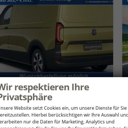
Wir respektieren Ihre
Volkswagen T7 Kastenwagen
Privatsphäre
kurz 2.0 TDI SCR 110 kW 8 Gang Automatik Klima, 70 L Tank, Außenspiegel elektrisch klappbar, Fahrerassistenzpaket
unverbindliche Lieferzeit:
5 Monate
Neufahrzeug
nsere Website setzt Cookies ein, um unsere Dienste für Sie
Fahrzeugnr.
362254
Getriebe
Autom. 8-Gang
ereitzustellen. Hierbei berücksichtigen wir Ihre Auswahl un
Kraftstoff
Diesel
Leistung
– kW
erarbeiten nur die Daten für Marketing, Analytics und