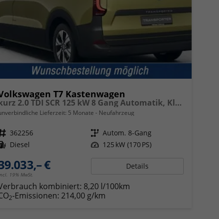
Volkswagen T7 Kastenwagen
kurz 2.0 TDI SCR 125 kW 8 Gang Automatik, Klima, 70 Liter Tank, Außenspiegel elektrisch klappbar, Fahrerassistenzpaket
unverbindliche Lieferzeit:
5 Monate
Neufahrzeug
Fahrzeugnr.
362256
Getriebe
Autom. 8-Gang
Kraftstoff
Diesel
Leistung
125 kW (170 PS)
39.033,– €
Details
incl. 19% MwSt.
Verbrauch kombiniert:
8,20 l/100km
CO
-Emissionen:
214,00 g/km
2