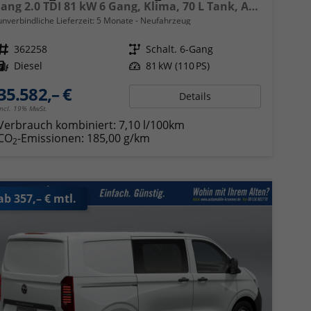
lang 2.0 TDI 81 kW 6 Gang, Klima, 70 L Tank, Außenspiegel elektrisch klappbar, Fahrerassistenzpaket
unverbindliche Lieferzeit:
5 Monate
Neufahrzeug
Fahrzeugnr.
362258
Getriebe
Schalt. 6-Gang
Kraftstoff
Diesel
Leistung
81 kW (110 PS)
35.582,– €
Details
incl. 19% MwSt.
Verbrauch kombiniert:
7,10 l/100km
CO
-Emissionen:
185,00 g/km
2
ab 357,– € mtl.