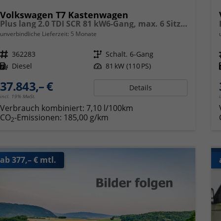
Volkswagen T7 Kastenwagen
Plus lang 2.0 TDI SCR 81 kW6-Gang, max. 6 Sitze, Klimaanlage, 70 L. Tank.,
unverbindliche Lieferzeit:
5 Monate
Fahrzeugnr.
362283
Getriebe
Schalt. 6-Gang
Kraftstoff
Diesel
Leistung
81 kW (110 PS)
37.843,– €
Details
incl. 19% MwSt.
Verbrauch kombiniert:
7,10 l/100km
CO
-Emissionen:
185,00 g/km
2
ab 377,– € mtl.