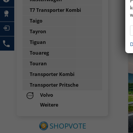
P
k
T7 Transporter Kombi
w
Taigo
Tayron
Tiguan
D
Touareg
Touran
Transporter Kombi
Transporter Pritsche
Volvo
Weitere