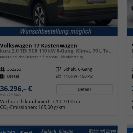
Volkswagen T7 Kastenwagen
kurz 2.0 TDI SCR 110 kW 6-Gang, Klima, 70 L Tank, Außenspiegel elektrisch klappbar, Fahrerassistenzpaket
unverbindliche Lieferzeit:
5 Monate
Neufahrzeug
Fahrzeugnr.
362253
Getriebe
Schalt. 6-Gang
Kraftstoff
Diesel
Leistung
110 kW (150 PS)
36.296,– €
Details
incl. 19% MwSt.
Verbrauch kombiniert:
7,10 l/100km
CO
-Emissionen:
185,00 g/km
2
ab 363,– € mtl.