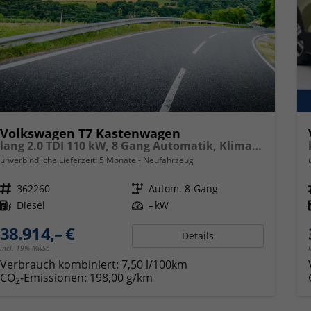
Volkswagen T7 Kastenwagen
lang 2.0 TDI 110 kW, 8 Gang Automatik, Klima, 70 L Tank, Außenspiegel elektrisch klappbar, Fahrerassistenzpaket
unverbindliche Lieferzeit:
5 Monate
Neufahrzeug
Fahrzeugnr.
362260
Getriebe
Autom. 8-Gang
Kraftstoff
Diesel
Leistung
– kW
38.914,– €
Details
incl. 19% MwSt.
Verbrauch kombiniert:
7,50 l/100km
CO
-Emissionen:
198,00 g/km
2