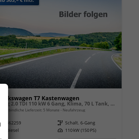
Volkswagen T7 Kastenwagen
lang 2.0 TDI 110 kW 6 Gang, Klima, 70 L Tank, Außenspiegel elektrisch klappbar, Fahrerassistenzpaket
unverbindliche Lieferzeit:
5 Monate
Neufahrzeug
Fahrzeugnr.
362259
Getriebe
Schalt. 6-Gang
d
Kraftstoff
Diesel
Leistung
110 kW (150 PS)