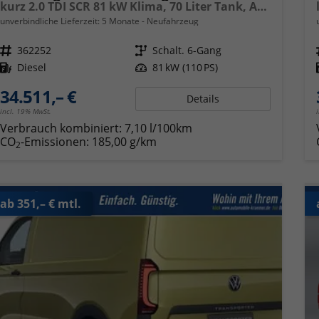
kurz 2.0 TDI SCR 81 kW Klima, 70 Liter Tank, Außenspiegel klappbar, Fahrerassistenzpaket, elektrische Zusatzheizung
unverbindliche Lieferzeit:
5 Monate
Neufahrzeug
Fahrzeugnr.
362252
Getriebe
Schalt. 6-Gang
Kraftstoff
Diesel
Leistung
81 kW (110 PS)
34.511,– €
Details
incl. 19% MwSt.
Verbrauch kombiniert:
7,10 l/100km
CO
-Emissionen:
185,00 g/km
2
ab 351,– € mtl.