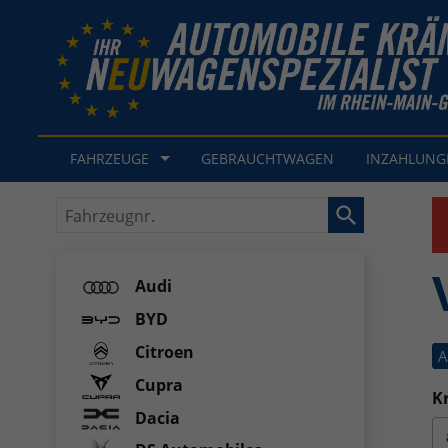
FAHRZEUGE
GEBRAUCHTWAGEN
INZAHLUN
Fahrzeugnr.
Audi
BYD
Citroen
A
Cupra
Kr
Dacia