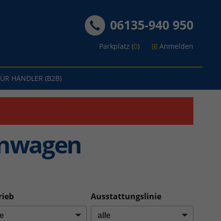
06135-940 950
Parkplatz (
0
)
Anmelden
FÜR HÄNDLER (B2B)
enwagen
rieb
Ausstattungslinie