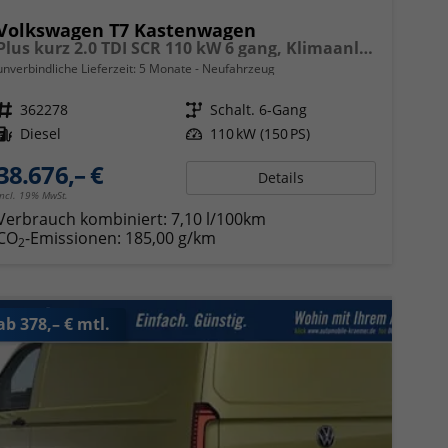
Volkswagen T7 Kastenwagen
Plus kurz 2.0 TDI SCR 110 kW 6 gang, Klimaanlage, 70 L Tank, Sitze, LED, PDC, App Connect,
unverbindliche Lieferzeit:
5 Monate
Neufahrzeug
Fahrzeugnr.
362278
Getriebe
Schalt. 6-Gang
Kraftstoff
Diesel
Leistung
110 kW (150 PS)
38.676,– €
Details
incl. 19% MwSt.
Verbrauch kombiniert:
7,10 l/100km
CO
-Emissionen:
185,00 g/km
2
ab 378,– € mtl.