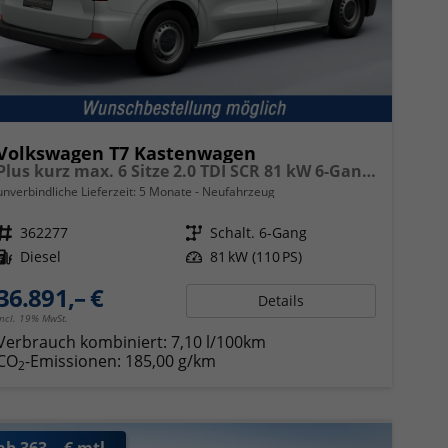
Volkswagen T7 Kastenwagen
Plus kurz max. 6 Sitze 2.0 TDI SCR 81 kW 6-Gang, Klimaanlage, 70 L Tank, Sitze, LED, PDC, App Connect,
unverbindliche Lieferzeit:
5 Monate
Neufahrzeug
Fahrzeugnr.
362277
Getriebe
Schalt. 6-Gang
Kraftstoff
Diesel
Leistung
81 kW (110 PS)
36.891,– €
Details
incl. 19% MwSt.
Verbrauch kombiniert:
7,10 l/100km
CO
-Emissionen:
185,00 g/km
2
ab 363,– € mtl.