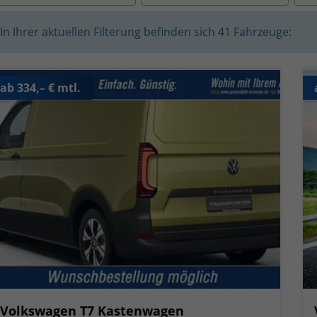
In Ihrer aktuellen Filterung befinden sich
41
Fahrzeuge:
ab 334,– € mtl.
Volkswagen T7 Kastenwagen