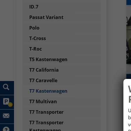
ID.7
Passat Variant
Polo
T-Cross
T-Roc
T5 Kastenwagen
T7 California
T7 Caravelle
T7 Kastenwagen
T7 Multivan
0
U
T7 Transporter
b
T7 Transporter
v
Kastenwagen