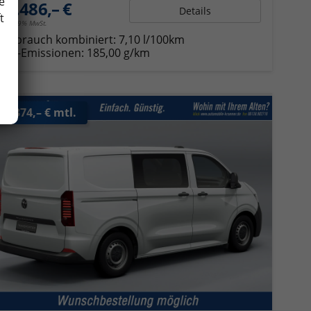
e
37.486,– €
Details
t
incl. 19% MwSt.
Verbrauch kombiniert:
7,10 l/100km
CO
-Emissionen:
185,00 g/km
2
ab 374,– € mtl.