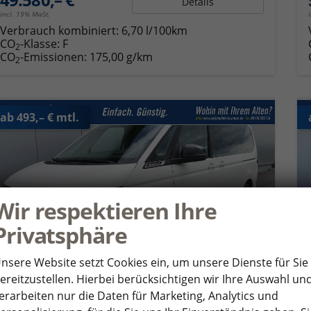
Details
incl. 19% MwSt.
Verbrauch kombiniert:
6,70 l/100km
CO
-Klasse:
F
2
CO
-Emissionen:
175,00 g/km
2
ab 493,– € mtl.
Wir respektieren Ihre
Privatsphäre
nsere Website setzt Cookies ein, um unsere Dienste für Sie
ereitzustellen. Hierbei berücksichtigen wir Ihre Auswahl un
erarbeiten nur die Daten für Marketing, Analytics und