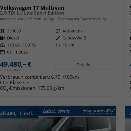
Volkswagen T7 Multivan
2.0 TDI LÜ Lite Sport Edition
unverbindliche Lieferzeit:
14 Tage
Fahrzeug mit Tageszulassung
Fahrzeugnr.
350059
Getriebe
Automatik
Kraftstoff
Diesel
Außenfarbe
Candy-Weiß
Leistung
110 kW (150 PS)
Kilometerstand
10 km
01.11.2025
49.480,– €
Details
incl. 19% MwSt.
Verbrauch kombiniert:
6,70 l/100km
CO
-Klasse:
F
2
CO
-Emissionen:
175,00 g/km
2
ab 480,– € mtl.