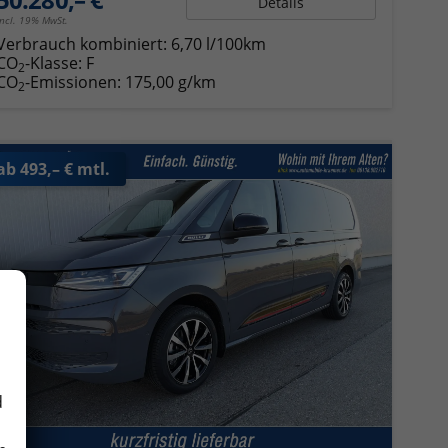
Details
incl. 19% MwSt.
Verbrauch kombiniert:
6,70 l/100km
CO
-Klasse:
F
2
CO
-Emissionen:
175,00 g/km
2
ab 493,– € mtl.
d