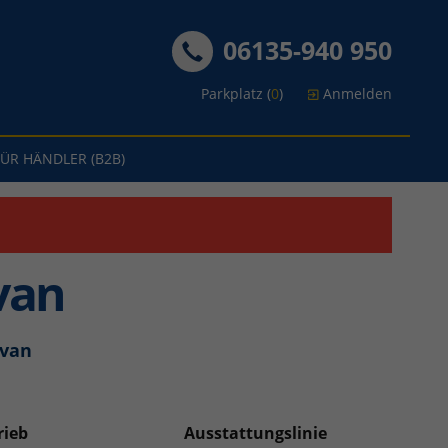
06135-940 950
Parkplatz (
0
)
Anmelden
FÜR HÄNDLER (B2B)
van
ivan
rieb
Ausstattungslinie