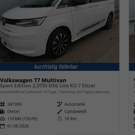
Volkswagen T7 Multivan
Sport Edition 2,0TDI DSG Lite KÜ 7 Sitzer
unverbindliche Lieferzeit:
14 Tage
Fahrzeug mit Tageszulassung
Fahrzeugnr.
347309
Getriebe
Automatik
Kraftstoff
Diesel
Außenfarbe
Candyweiß
Leistung
110 kW (150 PS)
Kilometerstand
10 km
01.08.2026