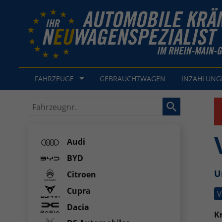
FAHRZEUGE
GEBRAUCHTWAGEN
INZAHLUN
Fahrzeugnr.
Audi
BYD
U
Citroen
Cupra
V
Dacia
Kr