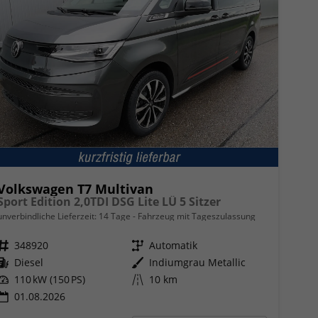
Volkswagen T7 Multivan
Sport Edition 2,0TDI DSG Lite LÜ 5 Sitzer
unverbindliche Lieferzeit:
14 Tage
Fahrzeug mit Tageszulassung
Fahrzeugnr.
348920
Getriebe
Automatik
Kraftstoff
Diesel
Außenfarbe
Indiumgrau Metallic
Leistung
110 kW (150 PS)
Kilometerstand
10 km
01.08.2026