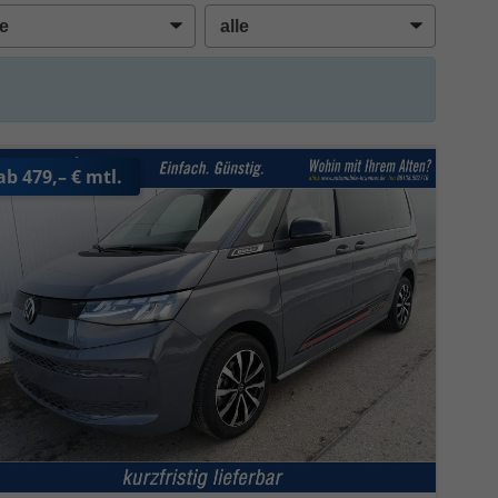
ab 479,– € mtl.