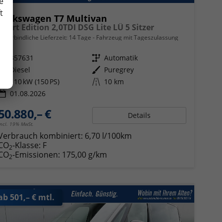
e
t
Volkswagen T7 Multivan
Sport Edition 2,0TDI DSG Lite LÜ 5 Sitzer
unverbindliche Lieferzeit:
14 Tage
Fahrzeug mit Tageszulassung
Fahrzeugnr.
357631
Getriebe
Automatik
Kraftstoff
Diesel
Außenfarbe
Puregrey
Leistung
110 kW (150 PS)
Kilometerstand
10 km
01.08.2026
50.880,– €
Details
incl. 19% MwSt.
Verbrauch kombiniert:
6,70 l/100km
CO
-Klasse:
F
2
CO
-Emissionen:
175,00 g/km
2
ab 501,– € mtl.