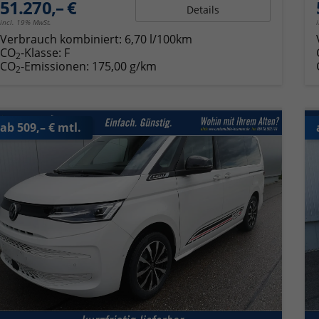
51.270,– €
Details
incl. 19% MwSt.
Verbrauch kombiniert:
6,70 l/100km
CO
-Klasse:
F
2
CO
-Emissionen:
175,00 g/km
2
ab 509,– € mtl.