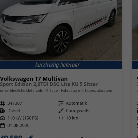
Volkswagen T7 Multivan
Sport Edition 2,0TDI DSG Lite KÜ 5 Sitzer
unverbindliche Lieferzeit:
14 Tage
Fahrzeug mit Tageszulassung
Fahrzeugnr.
347307
Getriebe
Automatik
Kraftstoff
Diesel
Außenfarbe
Candyweiß
Leistung
110 kW (150 PS)
Kilometerstand
10 km
01.08.2026
49.580,– €