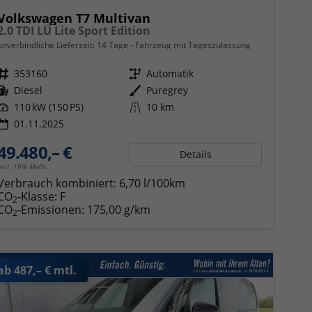
Volkswagen T7 Multivan
2.0 TDI LÜ Lite Sport Edition
unverbindliche Lieferzeit:
14 Tage
Fahrzeug mit Tageszulassung
Fahrzeugnr.
353160
Getriebe
Automatik
Kraftstoff
Diesel
Außenfarbe
Puregrey
Leistung
110 kW (150 PS)
Kilometerstand
10 km
01.11.2025
49.480,– €
Details
incl. 19% MwSt.
Verbrauch kombiniert:
6,70 l/100km
CO
-Klasse:
F
2
CO
-Emissionen:
175,00 g/km
2
ab 487,– € mtl.