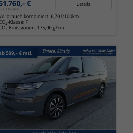
51.760,– €
Details
incl. 19% MwSt.
Verbrauch kombiniert:
6,70 l/100km
CO
-Klasse:
F
2
CO
-Emissionen:
175,00 g/km
2
ab 509,– € mtl.