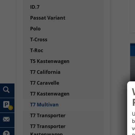
ID.7
Passat Variant
Polo
T-Cross
T-Roc
T5 Kastenwagen
T7 California
T7 Caravelle
T7 Kastenwagen
T7 Multivan
0
U
T7 Transporter
b
T7 Transporter
v
Kastenwagen