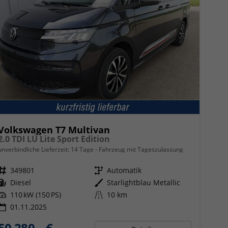
Volkswagen T7 Multivan
2.0 TDI LÜ Lite Sport Edition
unverbindliche Lieferzeit:
14 Tage
Fahrzeug mit Tageszulassung
Fahrzeugnr.
349801
Getriebe
Automatik
Kraftstoff
Diesel
Außenfarbe
Starlightblau Metallic
Leistung
110 kW (150 PS)
Kilometerstand
10 km
01.11.2025
50.280,– €