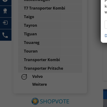
P
k
T7 Transporter Kombi
w
Taigo
Tayron
Tiguan
D
Touareg
Touran
Transporter Kombi
Transporter Pritsche
Volvo
Weitere