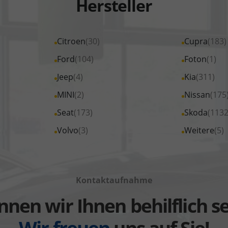
Hersteller
Alle
Citroen
(30)
Alle
Cupra
(183)
Fahrzeuge
Fahrzeuge
Alle
Ford
(104)
Alle
Foton
(1)
von
von
Fahrzeuge
Fahrzeuge
Alle
Jeep
(4)
Alle
Kia
(311)
Citroen
Cupra
von
von
Fahrzeuge
Fahrzeuge
Alle
MINI
(2)
Alle
Nissan
(175
anzeigen
anzeigen
Ford
Foton
von
von
Fahrzeuge
Fahrzeuge
Alle
Seat
(173)
Alle
Skoda
(1132
anzeigen
anzeigen
Jeep
Kia
von
von
Fahrzeuge
Fahrzeuge
Alle
Volvo
(3)
Alle
Weitere
(5)
anzeigen
anzeigen
MINI
Nissan
von
von
Fahrzeuge
Fahrzeuge
anzeigen
anzeigen
Seat
Skoda
von
von
anzeigen
anzeigen
Volvo
Weitere
Kontaktaufnahme
anzeigen
anzeigen
nen wir Ihnen behilflich s
Wir freuen
uns auf Sie!