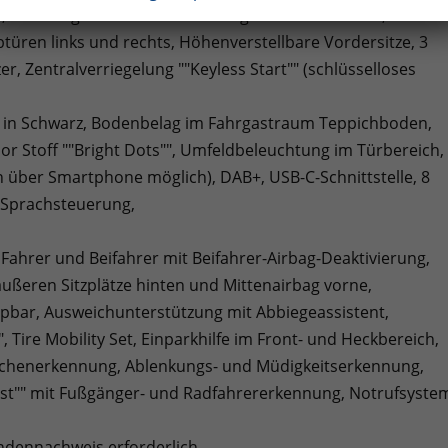
, ""Coming Home"" und ""Leaving Home""-Funktion,
türen links und rechts, Höhenverstellbare Vordersitze, 3
er, Zentralverriegelung ""Keyless Start"" (schlüsselloses
e in Schwarz, Bodenbelag im Fahrgastraum Teppichboden,
lor Stoff ""Bright Dots"", Umfeldbeleuchtung im Türbereich,
n über Smartphone möglich), DAB+, USB-C-Schnittstelle, 8
, Sprachsteuerung,
r Fahrer und Beifahrer mit Beifahrer-Airbag-Deaktivierung,
äußeren Sitzplätze hinten und Mittenairbag vorne,
appbar, Ausweichunterstützung mit Abbiegeassistent,
 Tire Mobility Set, Einparkhilfe im Front- und Heckbereich,
ichenerkennung, Ablenkungs- und Müdigkeitserkennung,
ist"" mit Fußgänger- und Radfahrererkennung, Notrufsyste
ndennachweis erforderlich.