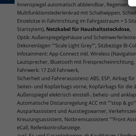
Innenspiegel automatisch abblendbar, Regensensor
Multifunktionslederlenkrad mit Schaltwippen, Schieb
Einzelsitze in Fahrtrichtung im Fahrgastraum = 5 Sitz
Startsytem),
Netzkabel für Haushaltssteckdose,
Optik: Außenspiegelgehäuse und Scheinwerferleist
Dekoreinlagen ""Scale Light Grey"", Sitzbezüge Bi-Co
Infotainment: App-Connect inkl. Wireless (Navigatio
Lautsprecher, Bluetooth mit Freisprecheinrichtung
Fahrwerk: 17 Zoll Fahrwerk,
Sicherheit und Fahrerassistenz: ABS, ESP, Airbag fü
Seiten- und Kopfairbags vorne, Kopfairbags für die 
Außenspiegel elektrisch einstell-, beheiz- und ankl
Automatische Distanzregelung ACC mit ""stop & go"",
Ausparkassistent und Ausstiegswarner, Verkehrsze
Kreuzungsassistent, Notbremsassistent ""Front Ass
eCall, Reifenkontrollanzeige.
ausl. Ez. und Garantiebeginn ab Kaufdatum / Endku