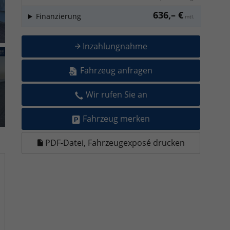
636,– €
Finanzierung
mtl.
Inzahlungnahme
Fahrzeug anfragen
Wir rufen Sie an
Fahrzeug merken
PDF-Datei, Fahrzeugexposé drucken