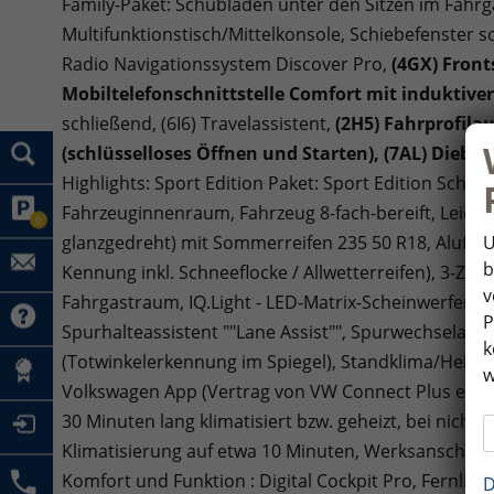
Family-Paket: Schubladen unter den Sitzen im Fahrg
Multifunktionstisch/Mittelkonsole, Schiebefenster so
Radio Navigationssystem Discover Pro,
(4GX) Fron
Mobiltelefonschnittstelle Comfort mit induktive
schließend, (6I6) Travelassistent,
(2H5) Fahrprofila
(schlüsselloses Öffnen und Starten), (7AL) Diebs
Highlights: Sport Edition Paket: Sport Edition Schri
Fahrzeuginnenraum, Fahrzeug 8-fach-bereift, Leichtm
0
U
glanzgedreht) mit Sommerreifen 235 50 R18, Alufelg
b
Kennung inkl. Schneeflocke / Allwetterreifen), 3-Zon
v
Fahrgastraum, IQ.Light - LED-Matrix-Scheinwerfer mi
P
Spurhalteassistent ""Lane Assist"", Spurwechselassist
k
(Totwinkelerkennung im Spiegel), Standklima/Heizu
w
Volkswagen App (Vertrag von VW Connect Plus erfor
30 Minuten lang klimatisiert bzw. geheizt, bei nicht 
Klimatisierung auf etwa 10 Minuten, Werksanschluss
Komfort und Funktion : Digital Cockpit Pro, Fernlich
D