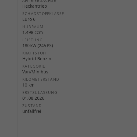
ANTRIEBSACHSE
Heckantrieb
SCHADSTOFFKLASSE
Euro 6
HUBRAUM
1.498 ccm
LEISTUNG
180 kW (245 PS)
KRAFTSTOFF
Hybrid Benzin
KATEGORIE
Van/Minibus
KILOMETERSTAND
10 km
ERSTZULASSUNG
01.08.2026
ZUSTAND
unfallfrei