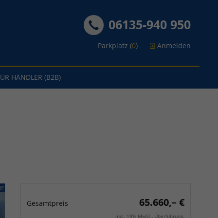
06135-940 950
Parkplatz (
0
)
Anmelden
FÜR HÄNDLER (B2B)
65.660,– €
Gesamtpreis
incl. 19% MwSt., Überführung.