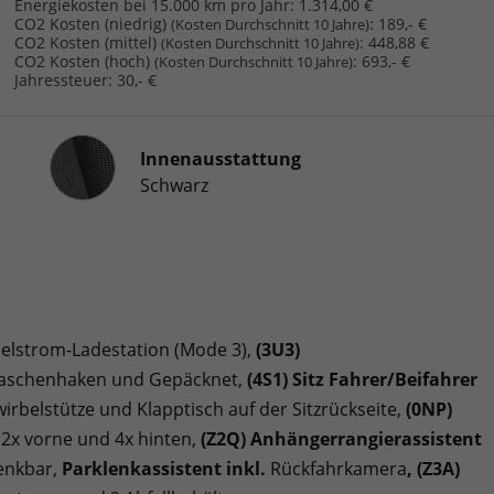
Energiekosten bei 15.000 km pro Jahr:
1.314,00 €
CO2 Kosten (niedrig)
:
189,- €
(Kosten Durchschnitt 10 Jahre)
CO2 Kosten (mittel)
:
448,88 €
(Kosten Durchschnitt 10 Jahre)
CO2 Kosten (hoch)
:
693,- €
(Kosten Durchschnitt 10 Jahre)
Jahressteuer:
30,- €
Innenausstattung
Innenausstattung
Schwarz
elstrom-Ladestation (Mode 3),
(3U3)
. Taschenhaken und Gepäcknet,
(4S1) Sitz Fahrer/Beifahrer
wirbelstütze und Klapptisch auf der Sitzrückseite,
(0NP)
2x vorne und 4x hinten,
(Z2Q) Anhängerrangierassistent
enkbar,
Parklenkassistent inkl.
Rückfahrkamera
, (Z3A)