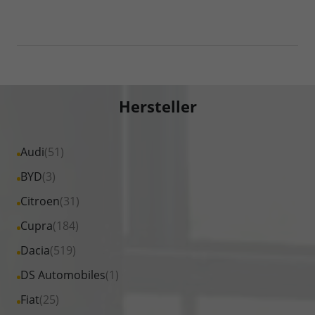
Hersteller
Alle
Audi
(51)
Fahrzeuge
Alle
BYD
(3)
von
Fahrzeuge
Alle
Citroen
(31)
Audi
von
Fahrzeuge
Alle
Cupra
(184)
anzeigen
BYD
von
Fahrzeuge
Alle
Dacia
(519)
anzeigen
Citroen
von
Fahrzeuge
Alle
DS Automobiles
(1)
anzeigen
Cupra
von
Fahrzeuge
Alle
Fiat
(25)
anzeigen
Dacia
von