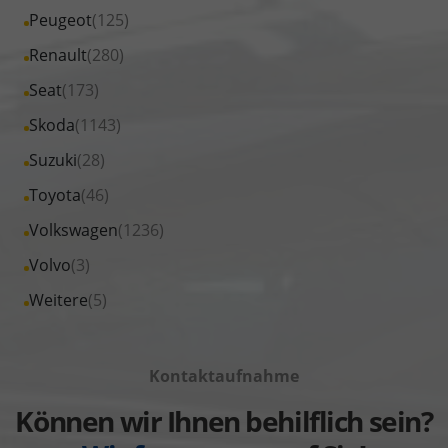
von
Fahrzeuge
Alle
Peugeot
(125)
anzeigen
Nissan
von
Fahrzeuge
Alle
Renault
(280)
anzeigen
Opel
von
Fahrzeuge
Alle
Seat
(173)
anzeigen
Peugeot
von
Fahrzeuge
Alle
Skoda
(1143)
anzeigen
Renault
von
Fahrzeuge
Alle
Suzuki
(28)
anzeigen
Seat
von
Fahrzeuge
Alle
Toyota
(46)
anzeigen
Skoda
von
Fahrzeuge
Alle
Volkswagen
(1236)
anzeigen
Suzuki
von
Fahrzeuge
Alle
Volvo
(3)
anzeigen
Toyota
von
Fahrzeuge
Alle
Weitere
(5)
anzeigen
Volkswagen
von
Fahrzeuge
anzeigen
Volvo
von
anzeigen
Kontaktaufnahme
Weitere
anzeigen
Können wir Ihnen behilflich sein?