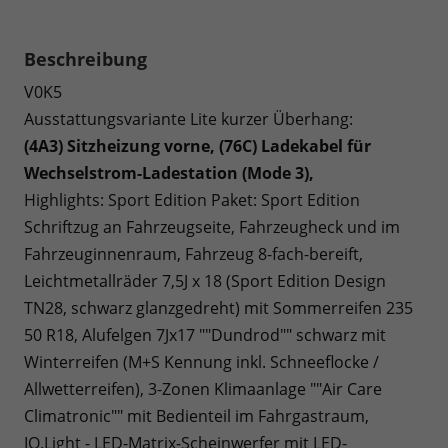
Beschreibung
V0K5
Ausstattungsvariante Lite kurzer Überhang:
(4A3) Sitzheizung vorne
, (76C) Ladekabel für
Wechselstrom-Ladestation (Mode 3),
Highlights: Sport Edition Paket: Sport Edition
Schriftzug an Fahrzeugseite, Fahrzeugheck und im
Fahrzeuginnenraum, Fahrzeug 8-fach-bereift,
Leichtmetallräder 7,5J x 18 (Sport Edition Design
TN28, schwarz glanzgedreht) mit Sommerreifen 235
50 R18, Alufelgen 7Jx17 ""Dundrod"" schwarz mit
Winterreifen (M+S Kennung inkl. Schneeflocke /
Allwetterreifen), 3-Zonen Klimaanlage ""Air Care
Climatronic"" mit Bedienteil im Fahrgastraum,
IQ.Light - LED-Matrix-Scheinwerfer mit LED-