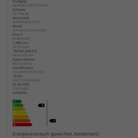
Puregrey
INNENAUSSTATTUNG
Schwarz
GETRIEBE
Automatik
ANTRIEBSACHSE
Allrad
SCHADSTOFFKLASSE
Euro 6
HUBRAUM
1.498 ccm
LEISTUNG
180 kW (245 PS)
KRAFTSTOFF
Hybrid Benzin
KATEGORIE
Van/Minibus
KILOMETERSTAND
10 km
ERSTZULASSUNG
01.08.2026
ZUSTAND
unfallfrei
Energieverbrauch (gewichtet, kombiniert):