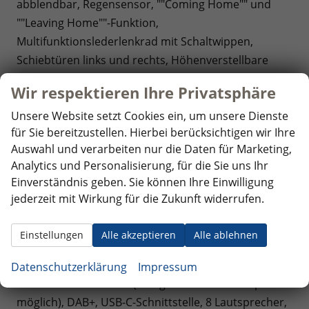
abblendbar, Regensensor, ""Coming Home"" und
""Leaving Home""-Funktion,
Multifunktionslederlenkrad mit Schaltwippen,
Schiebtüren links und rechts, Höhenverstellbare
Vordersitze, 3 Einzelsitze in Fahrtrichtung im
Wir respektieren Ihre Privatsphäre
Fahrgastraum = 5 Sitzer, Zentralverriegelung
""Keyless Start"" (schlüsselloses Startsytem),
Unsere Website setzt Cookies ein, um unsere Dienste
für Sie bereitzustellen. Hierbei berücksichtigen wir Ihre
Netzkabel für Haushaltssteckdose,
Auswahl und verarbeiten nur die Daten für Marketing,
Optik: Außenspiegelgehäuse und Scheinwerferleiste
Analytics und Personalisierung, für die Sie uns Ihr
in Schwarz, Bodenbelag im Fahrgastraum
Einverständnis geben. Sie können Ihre Einwilligung
Teppichboden, Dekoreinlagen ""Scale Light Grey"",
jederzeit mit Wirkung für die Zukunft widerrufen.
Sitzbezüge Bi-Color Stoff ""Bright Dots"",
Umfeldbeleuchtung im Türbereich,
Einstellungen
Alle akzeptieren
Alle ablehnen
Infotainment: Radio ""Ready 2 Discover"" mit
Touchdisplay, Vorbereitung für ""We Connect"", App-
Datenschutzerklärung
Impressum
Connect inkl. Wireless (Navigation über Smartphone
möglich), DAB+, USB-C-Schnittstelle, 8 Lautsprecher,