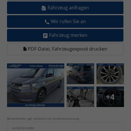
Fahrzeug anfragen
Wir rufen Sie an
Fahrzeug merken
PDF-Datei, Fahrzeugexposé drucken
+4
Beispielbilder, ggf. teilweise mit Sonderausstattung
AUSSENFARBE