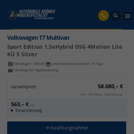
fahrzeug
Volkswagen T7 Multivan
Sport Edition 1,5eHybrid DSG 4Motion Lite
KÜ 5 Sitzer
Fahrzeugnr.:
356169
unverbindliche Lieferzeit:
14 Tage
Fahrzeug mit Tageszulassung
58.080,– €
Gesamtpreis
incl. 19% MwSt., Überführung.
563,– €
mtl.
Finanzierung
Inzahlungnahme