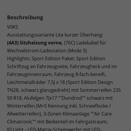
Beschreibung
V0K5
Ausstattungsvariante Lite kurzer Überhang:
(4A3) Sitzheizung vorne,
(76C) Ladekabel für
Wechselstrom-Ladestation (Mode 3)
Highlights: Sport Edition Paket: Sport Edition
Schriftzug an Fahrzeugseite, Fahrzeugheck und im
Fahrzeuginnenraum, Fahrzeug 8-fach-bereift,
Leichtmetallräder 7,5J x 18 (Sport Edition Design
TN28, schwarz glanzgedreht) mit Sommerreifen 235
50 R18, Alufelgen 7Jx17 ""Dundrod"" schwarz mit
Winterreifen (M+S Kennung inkl. Schneeflocke /
Allwetterreifen), 3-Zonen Klimaanlage ""Air Care
Climatronic"" mit Bedienteil im Fahrgastraum,
IQ.Light - LED-Matrix-Scheinwerfer mit LED-