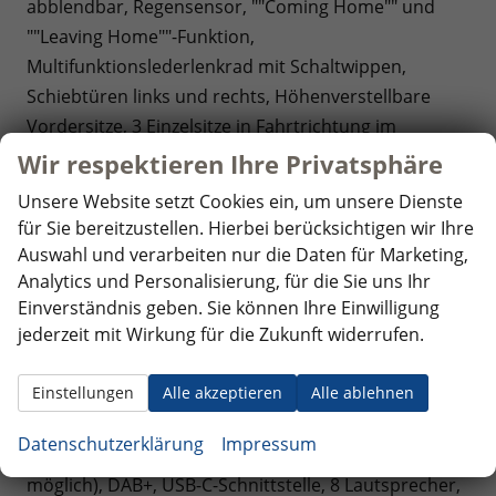
abblendbar, Regensensor, ""Coming Home"" und
""Leaving Home""-Funktion,
Multifunktionslederlenkrad mit Schaltwippen,
Schiebtüren links und rechts, Höhenverstellbare
Vordersitze, 3 Einzelsitze in Fahrtrichtung im
Fahrgastraum = 5 Sitzer, Zentralverriegelung
Wir respektieren Ihre Privatsphäre
""Keyless Start"" (schlüsselloses Startsytem),
Unsere Website setzt Cookies ein, um unsere Dienste
Netzkabel für Haushaltssteckdose,
für Sie bereitzustellen. Hierbei berücksichtigen wir Ihre
Optik: Außenspiegelgehäuse und Scheinwerferleiste
Auswahl und verarbeiten nur die Daten für Marketing,
in Schwarz, Bodenbelag im Fahrgastraum
Analytics und Personalisierung, für die Sie uns Ihr
Teppichboden, Dekoreinlagen ""Scale Light Grey"",
Einverständnis geben. Sie können Ihre Einwilligung
jederzeit mit Wirkung für die Zukunft widerrufen.
Sitzbezüge Bi-Color Stoff ""Bright Dots"",
Umfeldbeleuchtung im Türbereich,
Einstellungen
Alle akzeptieren
Alle ablehnen
Infotainment: Radio ""Ready 2 Discover"" mit
Touchdisplay, Vorbereitung für ""We Connect"", App-
Datenschutzerklärung
Impressum
Connect inkl. Wireless (Navigation über Smartphone
möglich), DAB+, USB-C-Schnittstelle, 8 Lautsprecher,