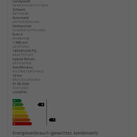
Candyweiß
INNENAUSSTATTUNG
Schwarz
GETRIEBE
Automatik
ANTRIEBSACHSE
Heckantrieb
SCHADSTOFFKLASSE
Euro 6
HUBRAUM
1.498 ccm
LEISTUNG
180 kW (245 PS)
KRAFTSTOFF
Hybrid Benzin
KATEGORIE
Van/Minibus
KILOMETERSTAND
10 km
ERSTZULASSUNG
01.08.2026
ZUSTAND
unfallfrei
Energieverbrauch (gewichtet, kombiniert):