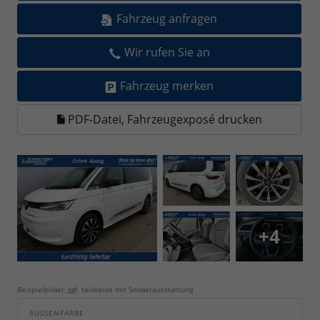
Fahrzeug anfragen
Wir rufen Sie an
Fahrzeug merken
PDF-Datei, Fahrzeugexposé drucken
+4
Beispielbilder, ggf. teilweise mit Sonderausstattung
AUSSENFARBE