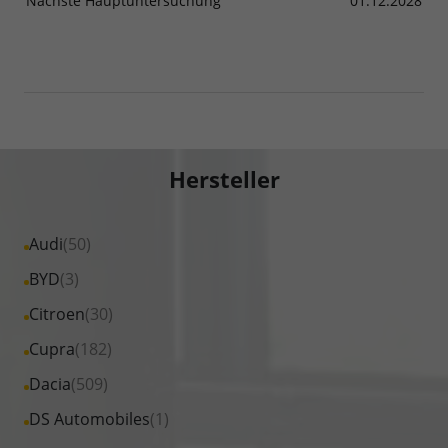
Nächste Hauptuntersuchung
01.12.2028
Hersteller
Alle
Audi
(50)
Fahrzeuge
Alle
BYD
(3)
von
Fahrzeuge
Alle
Citroen
(30)
Audi
von
Fahrzeuge
Alle
Cupra
(182)
anzeigen
BYD
von
Fahrzeuge
Alle
Dacia
(509)
anzeigen
Citroen
von
Fahrzeuge
Alle
DS Automobiles
(1)
anzeigen
Cupra
von
Fahrzeuge