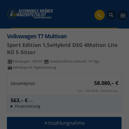
fahrzeug
Volkswagen T7 Multivan
Sport Edition 1,5eHybrid DSG 4Motion Lite
KÜ 5 Sitzer
Fahrzeugnr.:
356167
unverbindliche Lieferzeit:
14 Tage
Fahrzeug mit Tageszulassung
58.080,– €
Gesamtpreis
incl. 19% MwSt., Überführung.
563,– €
mtl.
Finanzierung
Inzahlungnahme