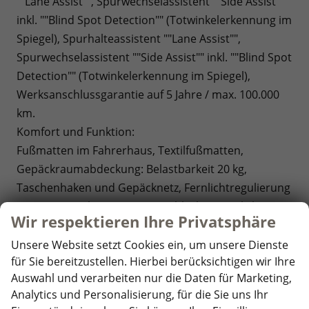
""Lane Assist"", Spurwechselassistent ""Side Assist""
inkl. ""Blind Spot Detection"" (Totwinkelerkennung im
Spiegel), Spurhalteassistent ""Lane Assist"",
Spurwechselassistent ""Side Assist"" inkl. ""Blind Spot
Detection"" (Totwinkelerkennung im Spiegel),
Werksanschlussgarantie auf 5 Jahre / max. 100.000
km.
Komfort und Funktion:
Fußmatten im Fahrerhaus, Textilfußmatten,
Gepäckraumabdeckung: Belastbarkeit 20 kg,
Taschenhaken und Gepäcknetz, Fernlichtregulierung
""Dynamic Light Assistent"", Schlechtwetterlicht, LED-
Wir respektieren Ihre Privatsphäre
Rückleuchten abgedunkelt, 2 Funkklappschlüssel,
Schubladen Fahrgastraum unter den Sitzen, 2
Unsere Website setzt Cookies ein, um unsere Dienste
für Sie bereitzustellen. Hierbei berücksichtigen wir Ihre
Abfallbehälter, Innenspiegel automatisch
Auswahl und verarbeiten nur die Daten für Marketing,
abblendbar,
Sitz
Fahrer/Beifahrer mit
Analytics und Personalisierung, für die Sie uns Ihr
Höhenverstellung und Armlehnen beidseitig,