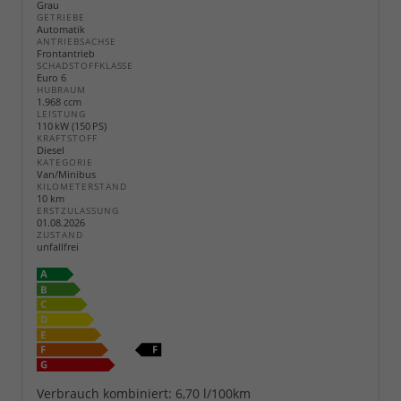
Grau
GETRIEBE
Automatik
ANTRIEBSACHSE
Frontantrieb
SCHADSTOFFKLASSE
Euro 6
HUBRAUM
1.968 ccm
LEISTUNG
110 kW (150 PS)
KRAFTSTOFF
Diesel
KATEGORIE
Van/Minibus
KILOMETERSTAND
10 km
ERSTZULASSUNG
01.08.2026
ZUSTAND
unfallfrei
Verbrauch kombiniert:
6,70 l/100km