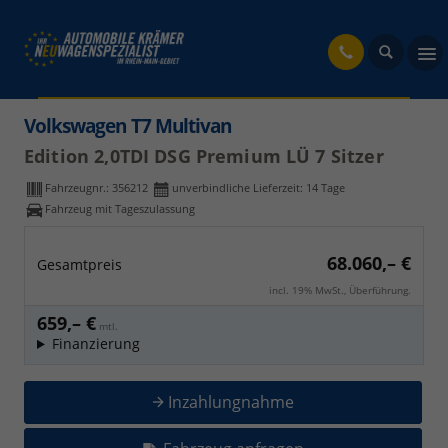
fahrzeug
Volkswagen T7 Multivan
Edition 2,0TDI DSG Premium LÜ 7 Sitzer
Fahrzeugnr.:
356212
unverbindliche Lieferzeit:
14 Tage
Fahrzeug mit Tageszulassung
68.060,– €
Gesamtpreis
incl. 19% MwSt., Überführung.
659,– €
mtl.
Finanzierung
Inzahlungnahme