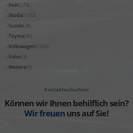
Fahrzeuge
Alle
Seat
(173)
anzeigen
Peugeot
von
Fahrzeuge
Alle
Skoda
(1132)
anzeigen
Renault
von
Fahrzeuge
Alle
Suzuki
(28)
anzeigen
Seat
von
Fahrzeuge
Alle
Toyota
(46)
anzeigen
Skoda
von
Fahrzeuge
Alle
Volkswagen
(1240)
anzeigen
Suzuki
von
Fahrzeuge
Alle
Volvo
(3)
anzeigen
Toyota
von
Fahrzeuge
Alle
Weitere
(5)
anzeigen
Volkswagen
von
Fahrzeuge
anzeigen
Volvo
von
anzeigen
Kontaktaufnahme
Weitere
anzeigen
Können wir Ihnen behilflich sein?
Wir freuen
uns auf Sie!