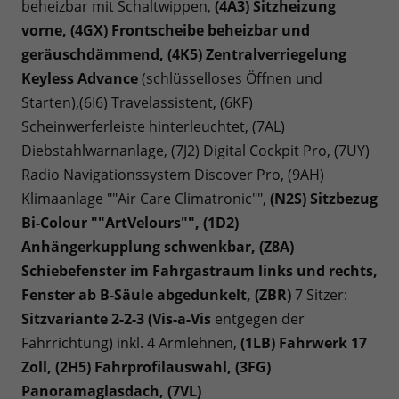
beheizbar mit Schaltwippen,
(4A3) Sitzheizung
vorne,
(4GX) Frontscheibe beheizbar und
geräuschdämmend,
(4K5) Zentralverriegelung
Keyless Advance
(schlüsselloses Öffnen und
Starten),(6I6) Travelassistent, (6KF)
Scheinwerferleiste hinterleuchtet, (7AL)
Diebstahlwarnanlage, (7J2) Digital Cockpit Pro, (7UY)
Radio Navigationssystem Discover Pro, (9AH)
Klimaanlage ""Air Care Climatronic"",
(N2S) Sitzbezug
Bi-Colour ""ArtVelours"",
(1D2)
Anhängerkupplung schwenkbar, (Z8A)
Schiebefenster im Fahrgastraum links und rechts,
Fenster ab B-Säule abgedunkelt,
(ZBR)
7 Sitzer:
Sitzvariante 2-2-3 (Vis-a-Vis
entgegen der
Fahrrichtung) inkl. 4 Armlehnen,
(1LB) Fahrwerk 17
Zoll, (2H5) Fahrprofilauswahl,
(3FG)
Panoramaglasdach, (7VL)