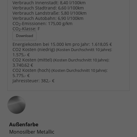
Verbrauch Innenstadt:
8,40 l/100km
Verbrauch Stadtrand:
6,60 l/100km
Verbrauch Landstraße:
5,80 l/100km
Verbrauch Autobahn:
6,90 l/100km
CO
-Emissionen:
175,00 g/km
2
CO
-Klasse:
F
2
Download
Energiekosten bei 15.000 km pro Jahr:
1.618,05 €
CO2 Kosten (niedrig)
:
(Kosten Durchschnitt 10 Jahre)
1.575,- €
CO2 Kosten (mittel)
:
(Kosten Durchschnitt 10 Jahre)
3.740,62 €
CO2 Kosten (hoch)
:
(Kosten Durchschnitt 10 Jahre)
5.775,- €
Jahressteuer:
382,- €
Außenfarbe
Monosilber Metallic