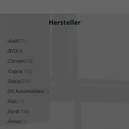
Hersteller
Alle
Audi
(51)
Fahrzeuge
Alle
BYD
(3)
von
Fahrzeuge
Alle
Citroen
(30)
Audi
von
Fahrzeuge
Alle
Cupra
(183)
anzeigen
BYD
von
Fahrzeuge
Alle
Dacia
(509)
anzeigen
Citroen
von
Fahrzeuge
Alle
DS Automobiles
(1)
anzeigen
Cupra
von
Fahrzeuge
Alle
Fiat
(27)
anzeigen
Dacia
von
Fahrzeuge
Alle
Ford
(104)
anzeigen
DS
von
Fahrzeuge
Alle
Foton
(1)
Automobiles
Fiat
von