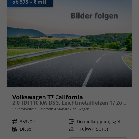
ab 575,– € mtl.
Volkswagen T7 California
2.0 TDI 110 kW DSG, Leichtmetallfelgen 17 Zoll, Markise mit Schiene und Gehäuse links, 5 Sitze, Klima, Jahre Werksgarantie,
unverbindliche Lieferzeit:
4 Monate
Neuwagen
Fahrzeugnr.
359209
Getriebe
Doppelkupplungsgetriebe (DSG)
Kraftstoff
Diesel
Leistung
110 kW (150 PS)