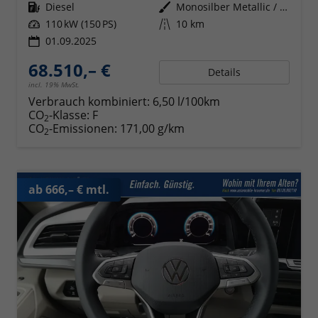
Kraftstoff
Diesel
Außenfarbe
Monosilber Metallic / Energeticorange Metallic Dach Schwarz
Leistung
110 kW (150 PS)
Kilometerstand
10 km
01.09.2025
68.510,– €
Details
incl. 19% MwSt.
Verbrauch kombiniert:
6,50 l/100km
CO
-Klasse:
F
2
CO
-Emissionen:
171,00 g/km
2
ab 666,– € mtl.