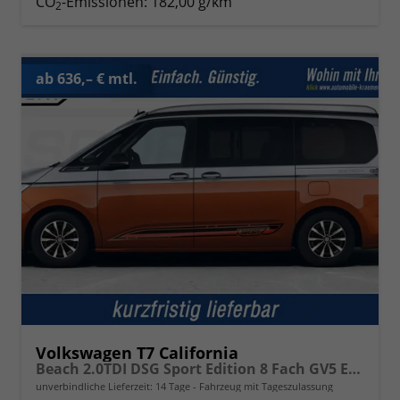
CO
-Emissionen:
182,00 g/km
2
ab 636,– € mtl.
Volkswagen T7 California
Beach 2.0TDI DSG Sport Edition 8 Fach GV5 Elegance+
unverbindliche Lieferzeit:
14 Tage
Fahrzeug mit Tageszulassung