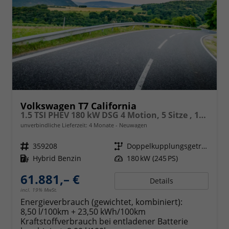
Volkswagen T7 California
1.5 TSI PHEV 180 kW DSG 4 Motion, 5 Sitze , 17 Zoll Leichtmetallfelgen. fünf Jahre Garantie, Markise, Schiene u. Gehäuse links, 6 Sitze, Klima,
unverbindliche Lieferzeit:
4 Monate
Neuwagen
Fahrzeugnr.
359208
Getriebe
Doppelkupplungsgetriebe (DSG)
Kraftstoff
Hybrid Benzin
Leistung
180 kW (245 PS)
61.881,– €
Details
incl. 19% MwSt.
Energieverbrauch (gewichtet, kombiniert):
8,50 l/100km + 23,50 kWh/100km
Kraftstoffverbrauch bei entladener Batterie