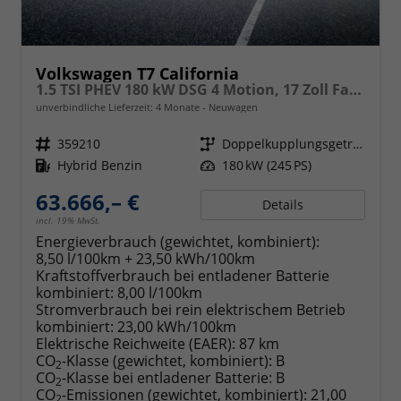
Volkswagen T7 California
1.5 TSI PHEV 180 kW DSG 4 Motion, 17 Zoll Fahrwerk, Sitze 4, Leichtmetallfelgen Zoll, Markise mit Schiene und Gehäuse links, Klima, 5 Jahre Werksgarantie,
unverbindliche Lieferzeit:
4 Monate
Neuwagen
Fahrzeugnr.
359210
Getriebe
Doppelkupplungsgetriebe (DSG)
Kraftstoff
Hybrid Benzin
Leistung
180 kW (245 PS)
63.666,– €
Details
incl. 19% MwSt.
Energieverbrauch (gewichtet, kombiniert):
8,50 l/100km + 23,50 kWh/100km
Kraftstoffverbrauch bei entladener Batterie
kombiniert:
8,00 l/100km
Stromverbrauch bei rein elektrischem Betrieb
kombiniert:
23,00 kWh/100km
Elektrische Reichweite (EAER):
87 km
CO
-Klasse (gewichtet, kombiniert):
B
2
CO
-Klasse bei entladener Batterie:
B
2
CO
-Emissionen (gewichtet, kombiniert):
21,00
2