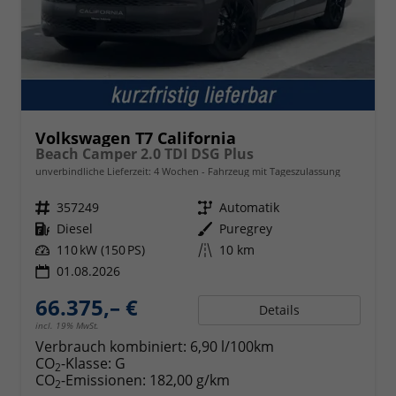
Volkswagen T7 California
Beach Camper 2.0 TDI DSG Plus
unverbindliche Lieferzeit:
4 Wochen
Fahrzeug mit Tageszulassung
Fahrzeugnr.
357249
Getriebe
Automatik
Kraftstoff
Diesel
Außenfarbe
Puregrey
Leistung
110 kW (150 PS)
Kilometerstand
10 km
01.08.2026
66.375,– €
Details
incl. 19% MwSt.
Verbrauch kombiniert:
6,90 l/100km
CO
-Klasse:
G
2
CO
-Emissionen:
182,00 g/km
2