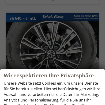
ab 640,– € mtl.
Wir respektieren Ihre Privatsphäre
Unsere Website setzt Cookies ein, um unsere Dienste
für Sie bereitzustellen. Hierbei berücksichtigen wir Ihre
Volkswagen T7 California
Auswahl und verarbeiten nur die Daten für Marketing,
Beach Tour 2.0 TDI DSG
unverbindliche Lieferzeit:
4 Wochen
Fahrzeug mit Tageszulassung
Analytics und Personalisierung, für die Sie uns Ihr