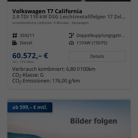
Volkswagen T7 California
2.0 TDI 110 kW DSG Leichtmetallfelgen 17 Zoll, Markise mit Schiene und Gehäuse links, 5 Sitze, Klima, Jahre Werksgarantie,
unverbindliche Lieferzeit:
4 Monate
Neuwagen
Fahrzeugnr.
359211
Getriebe
Doppelkupplungsgetriebe (DSG)
Kraftstoff
Diesel
Leistung
110 kW (150 PS)
60.572,– €
Details
incl. 19% MwSt.
Verbrauch kombiniert:
6,80 l/100km
CO
-Klasse:
G
2
CO
-Emissionen:
176,00 g/km
2
ab 599,– € mtl.