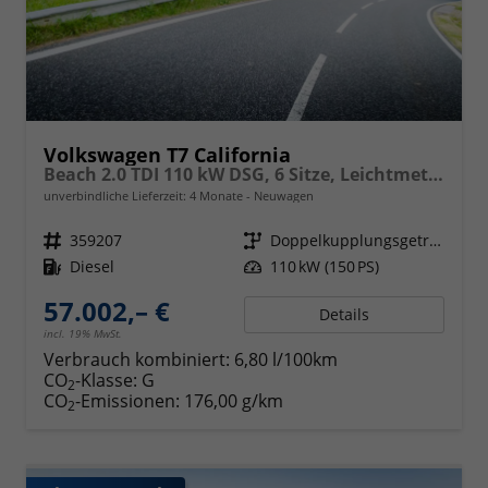
Volkswagen T7 California
Beach 2.0 TDI 110 kW DSG, 6 Sitze, Leichtmetallfelgen 17 Zoll, Markise mit Schiene und Gehäuse links, Klima, 5 Jahre Werksgarantie,
unverbindliche Lieferzeit:
4 Monate
Neuwagen
Fahrzeugnr.
359207
Getriebe
Doppelkupplungsgetriebe (DSG)
Kraftstoff
Diesel
Leistung
110 kW (150 PS)
57.002,– €
Details
incl. 19% MwSt.
Verbrauch kombiniert:
6,80 l/100km
CO
-Klasse:
G
2
CO
-Emissionen:
176,00 g/km
2