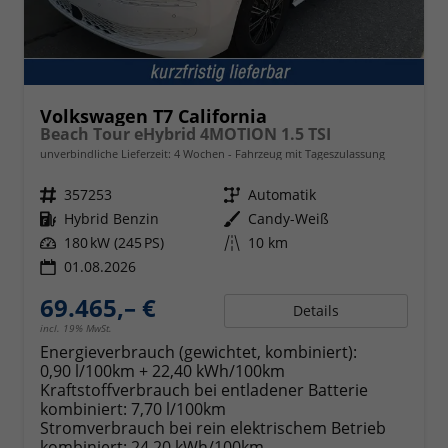
Volkswagen T7 California
Beach Tour eHybrid 4MOTION 1.5 TSI
unverbindliche Lieferzeit:
4 Wochen
Fahrzeug mit Tageszulassung
Fahrzeugnr.
357253
Getriebe
Automatik
Kraftstoff
Hybrid Benzin
Außenfarbe
Candy-Weiß
Leistung
180 kW (245 PS)
Kilometerstand
10 km
01.08.2026
69.465,– €
Details
incl. 19% MwSt.
Energieverbrauch (gewichtet, kombiniert):
0,90 l/100km + 22,40 kWh/100km
Kraftstoffverbrauch bei entladener Batterie
kombiniert:
7,70 l/100km
Stromverbrauch bei rein elektrischem Betrieb
kombiniert:
24,20 kWh/100km