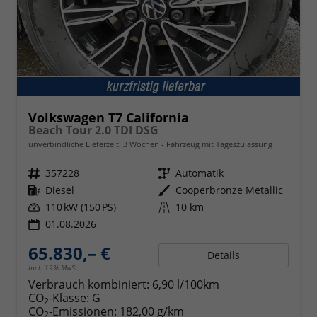
Volkswagen T7 California
Beach Tour 2.0 TDI DSG
unverbindliche Lieferzeit:
3 Wochen
Fahrzeug mit Tageszulassung
Fahrzeugnr.
357228
Getriebe
Automatik
Kraftstoff
Diesel
Außenfarbe
Cooperbronze Metallic
Leistung
110 kW (150 PS)
Kilometerstand
10 km
01.08.2026
65.830,– €
Details
incl. 19% MwSt.
Verbrauch kombiniert:
6,90 l/100km
CO
-Klasse:
G
2
CO
-Emissionen:
182,00 g/km
2