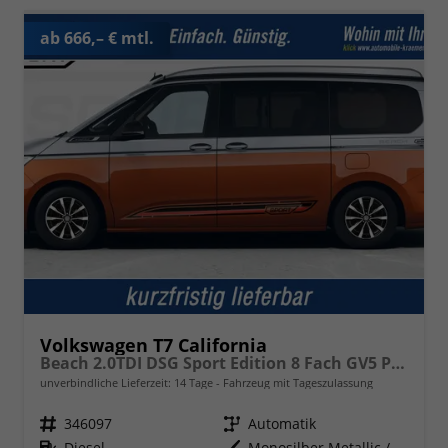
ab 666,– € mtl.
Volkswagen T7 California
Beach 2.0TDI DSG Sport Edition 8 Fach GV5 Premium+
unverbindliche Lieferzeit:
14 Tage
Fahrzeug mit Tageszulassung
Fahrzeugnr.
346097
Getriebe
Automatik
Kraftstoff
Diesel
Außenfarbe
Monosilber Metallic / Energetic Orange Metallic