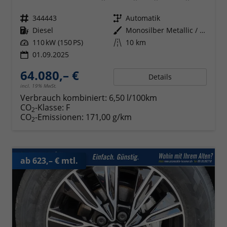
Fahrzeugnr.
344443
Getriebe
Automatik
Kraftstoff
Diesel
Außenfarbe
Monosilber Metallic / Energeticorange Metallic
Leistung
110 kW (150 PS)
Kilometerstand
10 km
01.09.2025
64.080,– €
Details
incl. 19% MwSt.
Verbrauch kombiniert:
6,50 l/100km
CO
-Klasse:
F
2
CO
-Emissionen:
171,00 g/km
2
ab 623,– € mtl.