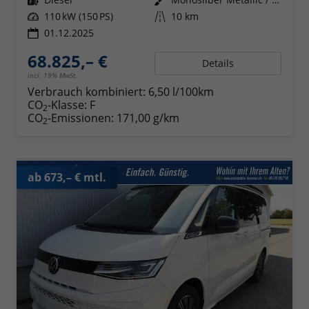
Leistung
110 kW (150 PS)
Kilometerstand
10 km
01.12.2025
68.825,– €
Details
incl. 19% MwSt.
Verbrauch kombiniert:
6,50 l/100km
CO
-Klasse:
F
2
CO
-Emissionen:
171,00 g/km
2
ab 673,– € mtl.