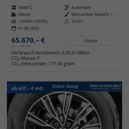
Fahrzeugnr.
344472
Getriebe
Automatik
Kraftstoff
Diesel
Außenfarbe
Monosilber Metallic / Energeticorange Metallic
Leistung
110 kW (150 PS)
Kilometerstand
10 km
01.09.2025
65.670,– €
Details
incl. 19% MwSt.
Verbrauch kombiniert:
6,50 l/100km
CO
-Klasse:
F
2
CO
-Emissionen:
171,00 g/km
2
ab 637,– € mtl.