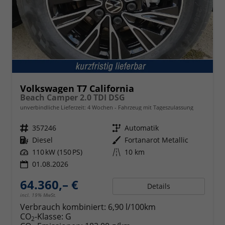
Volkswagen T7 California
Beach Camper 2.0 TDI DSG
unverbindliche Lieferzeit:
4 Wochen
Fahrzeug mit Tageszulassung
Fahrzeugnr.
357246
Getriebe
Automatik
Kraftstoff
Diesel
Außenfarbe
Fortanarot Metallic
Leistung
110 kW (150 PS)
Kilometerstand
10 km
01.08.2026
64.360,– €
Details
incl. 19% MwSt.
Verbrauch kombiniert:
6,90 l/100km
CO
-Klasse:
G
2