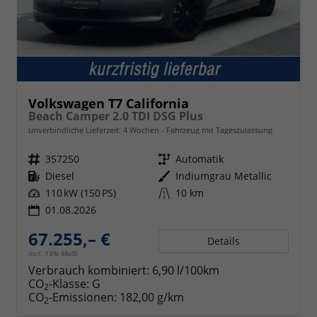
Volkswagen T7 California
Beach Camper 2.0 TDI DSG Plus
unverbindliche Lieferzeit:
4 Wochen
Fahrzeug mit Tageszulassung
Fahrzeugnr.
357250
Getriebe
Automatik
Kraftstoff
Diesel
Außenfarbe
Indiumgrau Metallic
Leistung
110 kW (150 PS)
Kilometerstand
10 km
01.08.2026
67.255,– €
Details
incl. 19% MwSt.
Verbrauch kombiniert:
6,90 l/100km
CO
-Klasse:
G
2
CO
-Emissionen:
182,00 g/km
2