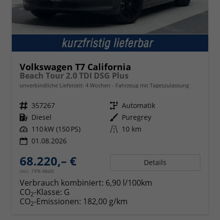
Volkswagen T7 California
Beach Tour 2.0 TDI DSG Plus
unverbindliche Lieferzeit:
4 Wochen
Fahrzeug mit Tageszulassung
Fahrzeugnr.
357267
Getriebe
Automatik
Kraftstoff
Diesel
Außenfarbe
Puregrey
Leistung
110 kW (150 PS)
Kilometerstand
10 km
01.08.2026
68.220,– €
Details
incl. 19% MwSt.
Verbrauch kombiniert:
6,90 l/100km
CO
-Klasse:
G
2
CO
-Emissionen:
182,00 g/km
2