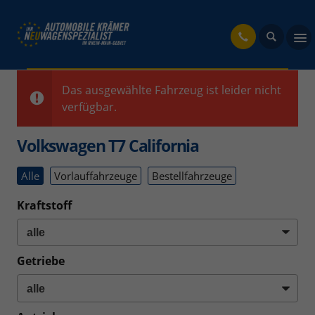
fahrzeug
Das ausgewählte Fahrzeug ist leider nicht
verfügbar.
Volkswagen T7 California
Alle
Vorlauffahrzeuge
Bestellfahrzeuge
Kraftstoff
Getriebe