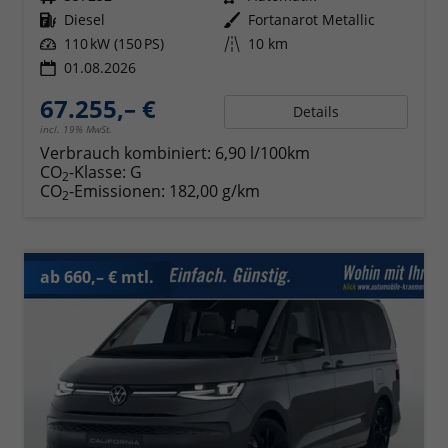
Kraftstoff
Diesel
Außenfarbe
Fortanarot Metallic
Leistung
110 kW (150 PS)
Kilometerstand
10 km
01.08.2026
67.255,– €
Details
incl. 19% MwSt.
Verbrauch kombiniert:
6,90 l/100km
CO
-Klasse:
G
2
CO
-Emissionen:
182,00 g/km
2
ab 660,– € mtl.