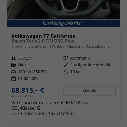
Volkswagen T7 California
Beach Tour 2.0 TDI DSG Plus
unverbindliche Lieferzeit:
4 Wochen
Fahrzeug mit Tageszulassung
Fahrzeugnr.
357234
Getriebe
Automatik
Kraftstoff
Diesel
Außenfarbe
Starlightblue Metallic
Leistung
110 kW (150 PS)
Kilometerstand
10 km
01.08.2026
68.815,– €
Details
incl. 19% MwSt.
Verbrauch kombiniert:
6,90 l/100km
CO
-Klasse:
G
2
CO
-Emissionen:
182,00 g/km
2