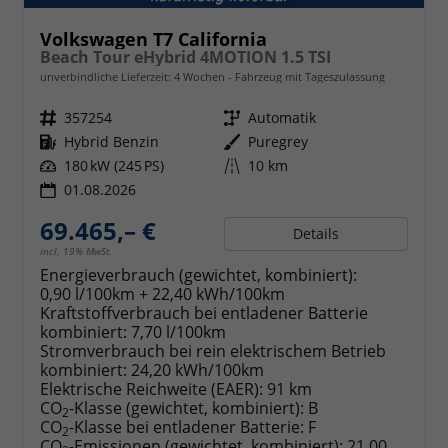
Volkswagen T7 California
Beach Tour eHybrid 4MOTION 1.5 TSI
unverbindliche Lieferzeit:
4 Wochen
Fahrzeug mit Tageszulassung
Fahrzeugnr.
357254
Getriebe
Automatik
Kraftstoff
Hybrid Benzin
Außenfarbe
Puregrey
Leistung
180 kW (245 PS)
Kilometerstand
10 km
01.08.2026
69.465,– €
Details
incl. 19% MwSt.
Energieverbrauch (gewichtet, kombiniert):
0,90 l/100km + 22,40 kWh/100km
Kraftstoffverbrauch bei entladener Batterie
kombiniert:
7,70 l/100km
Stromverbrauch bei rein elektrischem Betrieb
kombiniert:
24,20 kWh/100km
Elektrische Reichweite (EAER):
91 km
CO
-Klasse (gewichtet, kombiniert):
B
2
CO
-Klasse bei entladener Batterie:
F
2
CO
-Emissionen (gewichtet, kombiniert):
21,00