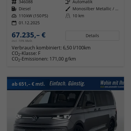
Fahrzeugnr.
346088
Getriebe
Automatik
Kraftstoff
Diesel
Außenfarbe
Monosilber Metallic / Energetic Orange Metallic
Leistung
110 kW (150 PS)
Kilometerstand
10 km
01.12.2025
67.235,– €
Details
incl. 19% MwSt.
Verbrauch kombiniert:
6,50 l/100km
CO
-Klasse:
F
2
CO
-Emissionen:
171,00 g/km
2
ab 651,– € mtl.