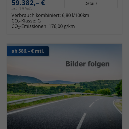
59.382,– €
Details
incl. 19% MwSt.
Verbrauch kombiniert:
6,80 l/100km
CO
-Klasse:
G
2
CO
-Emissionen:
176,00 g/km
2
ab 586,– € mtl.