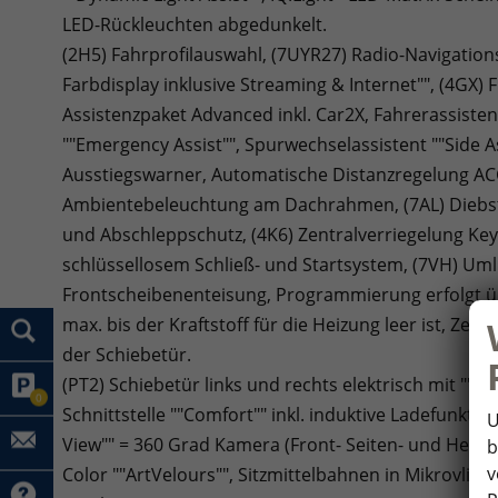
LED-Rückleuchten abgedunkelt.
(2H5) Fahrprofilauswahl, (7UYR27) Radio-Navigations
Farbdisplay inklusive Streaming & Internet"", (4GX)
Assistenzpaket Advanced inkl. Car2X, Fahrerassistent 
""Emergency Assist"", Spurwechselassistent ""Side As
Ausstiegswarner, Automatische Distanzregelung ACC
Ambientebeleuchtung am Dachrahmen, (7AL) Dieb
und Abschleppschutz, (4K6) Zentralverriegelung Key
schlüssellosem Schließ- und Startsystem, (7VH) U
Frontscheibenenteisung, Programmierung erfolgt üb
max. bis der Kraftstoff für die Heizung leer ist, Zei
der Schiebetür.
(PT2) Schiebetür links und rechts elektrisch mit ""Ea
0
Schnittstelle ""Comfort"" inkl. induktive Ladefunkt
U
View"" = 360 Grad Kamera (Front- Seiten- und Heckkam
b
v
Color ""ArtVelours"", Sitzmittelbahnen in Mikrovlies