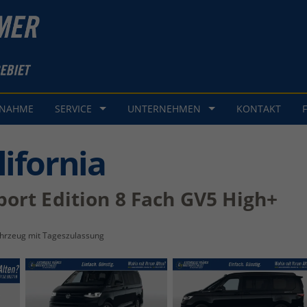
GNAHME
SERVICE
UNTERNEHMEN
KONTAKT
ifornia
ort Edition 8 Fach GV5 High+
hrzeug mit Tageszulassung