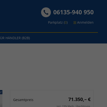
06135-940 950
Parkplatz (
0
)
Anmelden
FÜR HÄNDLER (B2B)
71.350,– €
Gesamtpreis
incl. 19% MwSt., Überführung.