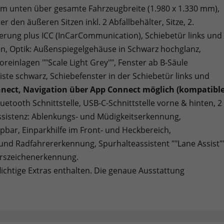
um unten über gesamte Fahrzeugbreite (1.980 x 1.330 mm),
den äußeren Sitzen inkl. 2 Abfallbehälter, Sitze, 2.
euerung plus ICC (InCarCommunication), Schiebetür links und
n, Optik: Außenspiegelgehäuse in Schwarz hochglanz,
einlagen ""Scale Light Grey"", Fenster ab B-Säule
ste schwarz, Schiebefenster in der Schiebetür links und
nect, Navigation über App Connect möglich (kompatibl
luetooth Schnittstelle, USB-C-Schnittstelle vorne & hinten, 2
ssistenz: Ablenkungs- und Müdigkeitserkennung,
ppbar, Einparkhilfe im Front- und Heckbereich,
 und Radfahrererkennung, Spurhalteassistent ""Lane Assist""
ehrszeichenerkennung.
lichtige Extras enthalten. Die genaue Ausstattung