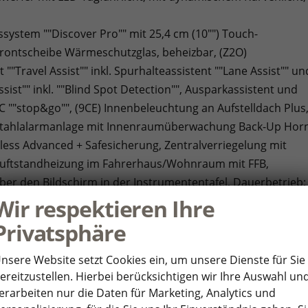
system ""Discover Pro"" mit 25,4 cm (10"") Touch-
 Frontscheibe Wärmeschutzglas, beheizbar, (Z2O)
""Travel Assist"" inkl. Spurhalteassistent ""Lane Assist"" un
sist"" inkl. ""Blind Spot Detection"", Ausparkassistent und
 ""stop&go"", (9CE) Innenbeleuchtung an Aufstelldach Plus
stahlalarmanlage mit Innenraumüberwachung Back-Up Hor
less Advanced + Safesicherung, Zentralverriegelung mit
mluftstandheizung im Fahrerhaus/Wohnraum mit FFB,
er den Bildschirm in der Instrumententafel, Dauerbetrieb:
tbegrenzter Betrieb: max. 120 min, Ausströmer links im Bereic
Wir respektieren Ihre
Privatsphäre
sy Open und Easy Close""-Funktion, (9IJ) Mobiltelefon-
ion, (P2G) Parkpaket Advanced, Umgebungsansicht ""Area
nsere Website setzt Cookies ein, um unsere Dienste für Sie
era), Parklenkassistent ""Park Assist"", (N2S) Sitzbezüge B
ereitzustellen. Hierbei berücksichtigen wir Ihre Auswahl un
erarbeiten nur die Daten für Marketing, Analytics und
/Alcantara, Sitzwangen in Glattlederoptik, (KS1) Head-Up-