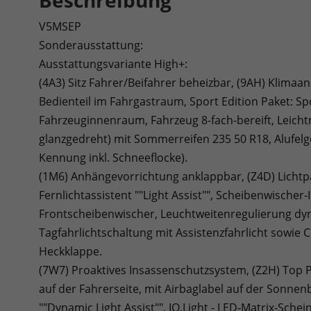
Beschreibung
V5MSEP
Sonderausstattung:
Ausstattungsvariante High+:
(4A3) Sitz Fahrer/Beifahrer beheizbar, (9AH) Klimaan
Bedienteil im Fahrgastraum, Sport Edition Paket: Sp
Fahrzeuginnenraum, Fahrzeug 8-fach-bereift, Leichtm
glanzgedreht) mit Sommerreifen 235 50 R18, Alufelg
Kennung inkl. Schneeflocke).
(1M6) Anhängevorrichtung anklappbar, (Z4D) Lichtp
Fernlichtassistent ""Light Assist"", Scheibenwischer
Frontscheibenwischer, Leuchtweitenregulierung dyna
Tagfahrlichtschaltung mit Assistenzfahrlicht sowie 
Heckklappe.
(7W7) Proaktives Insassenschutzsystem, (Z2H) Top P
auf der Fahrerseite, mit Airbaglabel auf der Sonne
""Dynamic Light Assist"", IQ.Light - LED-Matrix-Sch