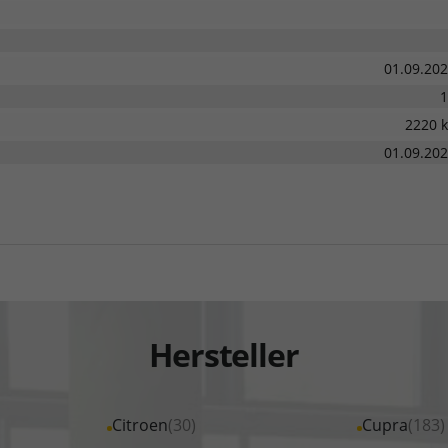
01.09.20
1
2220 
01.09.20
Hersteller
Alle
Citroen
(30)
Alle
Cupra
(183)