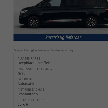
Beispielbilder, ggf. teilweise mit Sonderausstattung
AUSSENFARBE
Deepblack Perleffekt
INNENAUSSTATTUNG
Grau
GETRIEBE
Automatik
ANTRIEBSACHSE
Frontantrieb
SCHADSTOFFKLASSE
Euro 6