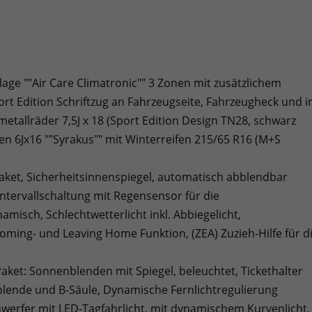
lage ""Air Care Climatronic"" 3 Zonen mit zusätzlichem
ort Edition Schriftzug an Fahrzeugseite, Fahrzeugheck und 
etallräder 7,5J x 18 (Sport Edition Design TN28, schwarz
en 6Jx16 ""Syrakus"" mit Winterreifen 215/65 R16 (M+S
aket, Sicherheitsinnenspiegel, automatisch abblendbar
-Intervallschaltung mit Regensensor für die
misch, Schlechtwetterlicht inkl. Abbiegelicht,
Coming- und Leaving Home Funktion, (ZEA) Zuzieh-Hilfe für d
aket: Sonnenblenden mit Spiegel, beleuchtet, Tickethalter
nblende und B-Säule, Dynamische Fernlichtregulierung
einwerfer mit LED-Tagfahrlicht, mit dynamischem Kurvenlicht,