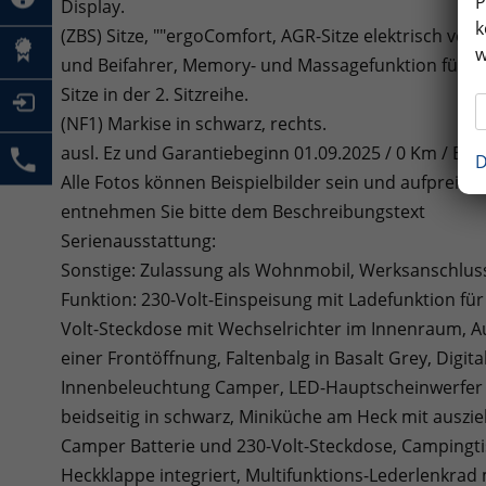
P
Display.
k
(ZBS) Sitze, ""ergoComfort, AGR-Sitze elektrisch vers
w
und Beifahrer, Memory- und Massagefunktion für Fah
Sitze in der 2. Sitzreihe.
(NF1) Markise in schwarz, rechts.
ausl. Ez und Garantiebeginn 01.09.2025 / 0 Km / En
D
Alle Fotos können Beispielbilder sein und aufpreispf
entnehmen Sie bitte dem Beschreibungstext
Serienausstattung:
Sonstige: Zulassung als Wohnmobil, Werksanschluss
Funktion: 230-Volt-Einspeisung mit Ladefunktion fü
Volt-Steckdose mit Wechselrichter im Innenraum, Au
einer Frontöffnung, Faltenbalg in Basalt Grey, Digit
Innenbeleuchtung Camper, LED-Hauptscheinwerfer m
beidseitig in schwarz, Miniküche am Heck mit ausz
Camper Batterie und 230-Volt-Steckdose, Campingti
Heckklappe integriert, Multifunktions-Lederlenkrad m