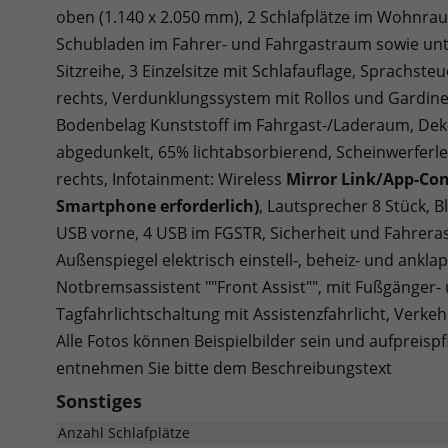
oben (1.140 x 2.050 mm), 2 Schlafplätze im Wohnra
Schubladen im Fahrer- und Fahrgastraum sowie unter 
Sitzreihe, 3 Einzelsitze mit Schlafauflage, Sprachst
rechts, Verdunklungssystem mit Rollos und Gardine
Bodenbelag Kunststoff im Fahrgast-/Laderaum, Dekor
abgedunkelt, 65% lichtabsorbierend, Scheinwerferlei
rechts, Infotainment: Wireless
Mirror Link/App-Con
Smartphone erforderlich)
, Lautsprecher 8 Stück, B
USB vorne, 4 USB im FGSTR, Sicherheit und Fahrera
Außenspiegel elektrisch einstell-, beheiz- und ankla
Notbremsassistent ""Front Assist"", mit Fußgänger-
Tagfahrlichtschaltung mit Assistenzfahrlicht, Verk
Alle Fotos können Beispielbilder sein und aufpreispf
entnehmen Sie bitte dem Beschreibungstext
Sonstiges
Anzahl Schlafplätze