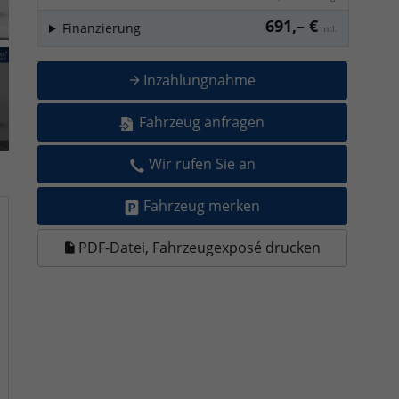
691,– €
Finanzierung
mtl.
Inzahlungnahme
Fahrzeug anfragen
Wir rufen Sie an
Fahrzeug merken
PDF-Datei, Fahrzeugexposé drucken