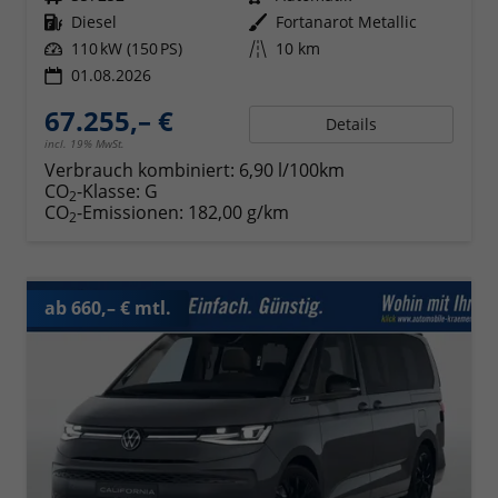
Kraftstoff
Diesel
Außenfarbe
Fortanarot Metallic
Leistung
110 kW (150 PS)
Kilometerstand
10 km
01.08.2026
67.255,– €
Details
incl. 19% MwSt.
Verbrauch kombiniert:
6,90 l/100km
CO
-Klasse:
G
2
CO
-Emissionen:
182,00 g/km
2
ab 660,– € mtl.