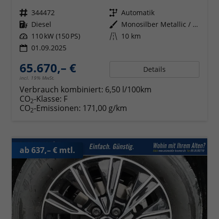
Fahrzeugnr.
344472
Getriebe
Automatik
Kraftstoff
Diesel
Außenfarbe
Monosilber Metallic / Energeticorange Metallic
Leistung
110 kW (150 PS)
Kilometerstand
10 km
01.09.2025
65.670,– €
Details
incl. 19% MwSt.
Verbrauch kombiniert:
6,50 l/100km
CO
-Klasse:
F
2
CO
-Emissionen:
171,00 g/km
2
ab 637,– € mtl.