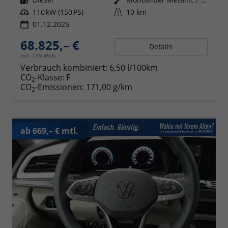
Leistung
110 kW (150 PS)
Kilometerstand
10 km
01.12.2025
68.825,– €
Details
incl. 19% MwSt.
Verbrauch kombiniert:
6,50 l/100km
CO
-Klasse:
F
2
CO
-Emissionen:
171,00 g/km
2
ab 669,– € mtl.