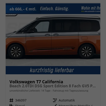
ab 666,– € mtl.
Volkswagen T7 California
Beach 2.0TDI DSG Sport Edition 8 Fach GV5 Premium+
unverbindliche Lieferzeit:
14 Tage
Fahrzeug mit Tageszulassung
Fahrzeugnr.
346097
Getriebe
Automatik
Kraftstoff
Diesel
Außenfarbe
Monosilber Metallic / Energetic Orange Metallic