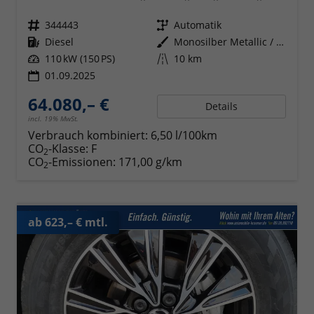
Fahrzeugnr.
344443
Getriebe
Automatik
Kraftstoff
Diesel
Außenfarbe
Monosilber Metallic / Energeticorange Metallic
Leistung
110 kW (150 PS)
Kilometerstand
10 km
01.09.2025
64.080,– €
Details
incl. 19% MwSt.
Verbrauch kombiniert:
6,50 l/100km
CO
-Klasse:
F
2
CO
-Emissionen:
171,00 g/km
2
ab 623,– € mtl.