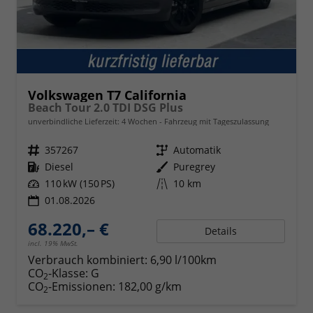
Volkswagen T7 California
Beach Tour 2.0 TDI DSG Plus
unverbindliche Lieferzeit:
4 Wochen
Fahrzeug mit Tageszulassung
Fahrzeugnr.
357267
Getriebe
Automatik
Kraftstoff
Diesel
Außenfarbe
Puregrey
Leistung
110 kW (150 PS)
Kilometerstand
10 km
01.08.2026
68.220,– €
Details
incl. 19% MwSt.
Verbrauch kombiniert:
6,90 l/100km
CO
-Klasse:
G
2
CO
-Emissionen:
182,00 g/km
2