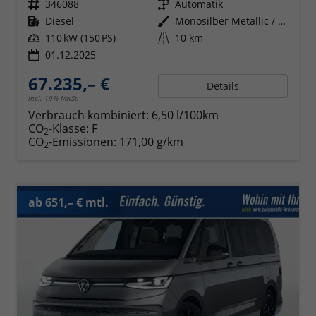
Fahrzeugnr.
346088
Getriebe
Automatik
Kraftstoff
Diesel
Außenfarbe
Monosilber Metallic / Energetic Orange Metallic
Leistung
110 kW (150 PS)
Kilometerstand
10 km
01.12.2025
67.235,– €
Details
incl. 19% MwSt.
Verbrauch kombiniert:
6,50 l/100km
CO
-Klasse:
F
2
CO
-Emissionen:
171,00 g/km
2
ab 651,– € mtl.