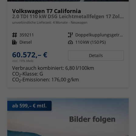
Volkswagen T7 California
2.0 TDI 110 kW DSG Leichtmetallfelgen 17 Zoll, Markise mit Schiene und Gehäuse links, 5 Sitze, Klima, Jahre Werksgarantie,
unverbindliche Lieferzeit:
4 Monate
Neuwagen
Fahrzeugnr.
359211
Getriebe
Doppelkupplungsgetriebe (DSG)
Kraftstoff
Diesel
Leistung
110 kW (150 PS)
60.572,– €
Details
incl. 19% MwSt.
Verbrauch kombiniert:
6,80 l/100km
CO
-Klasse:
G
2
CO
-Emissionen:
176,00 g/km
2
ab 599,– € mtl.