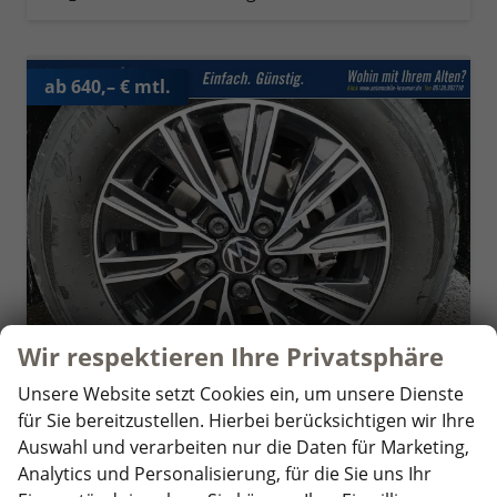
ab 640,– € mtl.
Wir respektieren Ihre Privatsphäre
Unsere Website setzt Cookies ein, um unsere Dienste
für Sie bereitzustellen. Hierbei berücksichtigen wir Ihre
Volkswagen T7 California
Auswahl und verarbeiten nur die Daten für Marketing,
Beach Tour 2.0 TDI DSG
unverbindliche Lieferzeit:
4 Wochen
Fahrzeug mit Tageszulassung
Analytics und Personalisierung, für die Sie uns Ihr