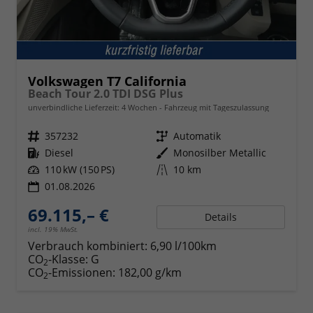
Volkswagen T7 California
Beach Tour 2.0 TDI DSG Plus
unverbindliche Lieferzeit:
4 Wochen
Fahrzeug mit Tageszulassung
Fahrzeugnr.
357232
Getriebe
Automatik
Kraftstoff
Diesel
Außenfarbe
Monosilber Metallic
Leistung
110 kW (150 PS)
Kilometerstand
10 km
01.08.2026
69.115,– €
Details
incl. 19% MwSt.
Verbrauch kombiniert:
6,90 l/100km
CO
-Klasse:
G
2
CO
-Emissionen:
182,00 g/km
2