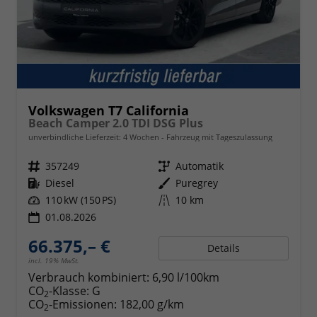
Volkswagen T7 California
Beach Camper 2.0 TDI DSG Plus
unverbindliche Lieferzeit:
4 Wochen
Fahrzeug mit Tageszulassung
Fahrzeugnr.
357249
Getriebe
Automatik
Kraftstoff
Diesel
Außenfarbe
Puregrey
Leistung
110 kW (150 PS)
Kilometerstand
10 km
01.08.2026
66.375,– €
Details
incl. 19% MwSt.
Verbrauch kombiniert:
6,90 l/100km
CO
-Klasse:
G
2
CO
-Emissionen:
182,00 g/km
2