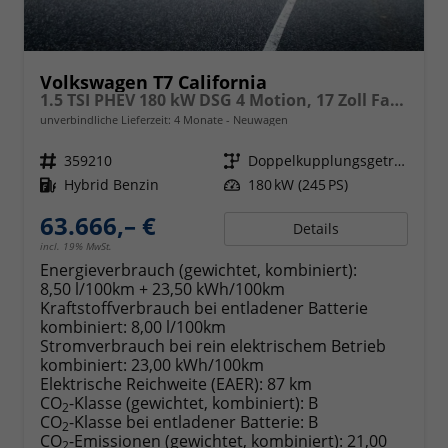
Volkswagen T7 California
1.5 TSI PHEV 180 kW DSG 4 Motion, 17 Zoll Fahrwerk, Sitze 4, Leichtmetallfelgen Zoll, Markise mit Schiene und Gehäuse links, Klima, 5 Jahre Werksgarantie,
unverbindliche Lieferzeit:
4 Monate
Neuwagen
Fahrzeugnr.
359210
Getriebe
Doppelkupplungsgetriebe (DSG)
Kraftstoff
Hybrid Benzin
Leistung
180 kW (245 PS)
63.666,– €
Details
incl. 19% MwSt.
Energieverbrauch (gewichtet, kombiniert):
8,50 l/100km + 23,50 kWh/100km
Kraftstoffverbrauch bei entladener Batterie
kombiniert:
8,00 l/100km
Stromverbrauch bei rein elektrischem Betrieb
kombiniert:
23,00 kWh/100km
Elektrische Reichweite (EAER):
87 km
CO
-Klasse (gewichtet, kombiniert):
B
2
CO
-Klasse bei entladener Batterie:
B
2
CO
-Emissionen (gewichtet, kombiniert):
21,00
2