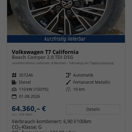
Volkswagen T7 California
Beach Camper 2.0 TDI DSG
unverbindliche Lieferzeit:
4 Wochen
Fahrzeug mit Tageszulassung
Fahrzeugnr.
357246
Getriebe
Automatik
Kraftstoff
Diesel
Außenfarbe
Fortanarot Metallic
Leistung
110 kW (150 PS)
Kilometerstand
10 km
01.08.2026
64.360,– €
Details
incl. 19% MwSt.
Verbrauch kombiniert:
6,90 l/100km
CO
-Klasse:
G
2