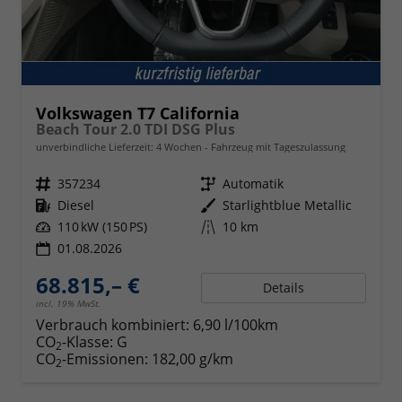
Volkswagen T7 California
Beach Tour 2.0 TDI DSG Plus
unverbindliche Lieferzeit:
4 Wochen
Fahrzeug mit Tageszulassung
Fahrzeugnr.
357234
Getriebe
Automatik
Kraftstoff
Diesel
Außenfarbe
Starlightblue Metallic
Leistung
110 kW (150 PS)
Kilometerstand
10 km
01.08.2026
68.815,– €
Details
incl. 19% MwSt.
Verbrauch kombiniert:
6,90 l/100km
CO
-Klasse:
G
2
CO
-Emissionen:
182,00 g/km
2