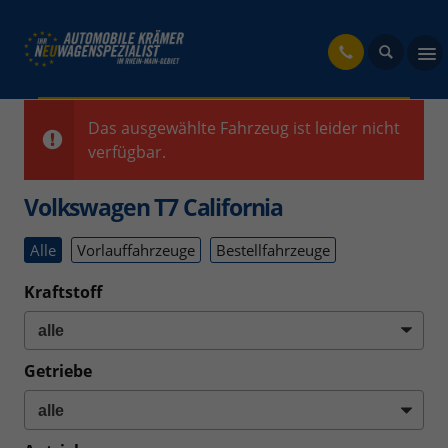
fahrzeug
Das ausgewählte Fahrzeug ist leider nicht
verfügbar.
Volkswagen T7 California
Alle
Vorlauffahrzeuge
Bestellfahrzeuge
Kraftstoff
Getriebe