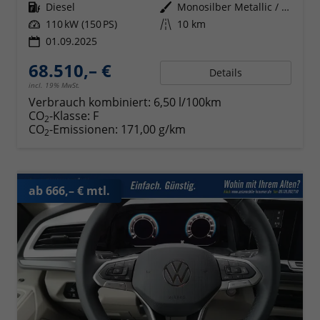
Kraftstoff
Diesel
Außenfarbe
Monosilber Metallic / Energeticorange Metallic Dach Schwarz
Leistung
110 kW (150 PS)
Kilometerstand
10 km
01.09.2025
68.510,– €
Details
incl. 19% MwSt.
Verbrauch kombiniert:
6,50 l/100km
CO
-Klasse:
F
2
CO
-Emissionen:
171,00 g/km
2
ab 666,– € mtl.