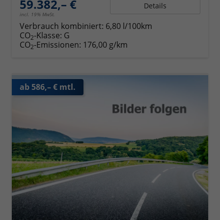
59.382,– €
Details
incl. 19% MwSt.
Verbrauch kombiniert:
6,80 l/100km
CO
-Klasse:
G
2
CO
-Emissionen:
176,00 g/km
2
ab 586,– € mtl.