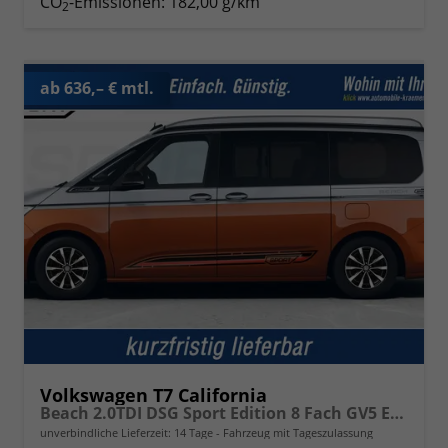
CO
-Emissionen:
182,00 g/km
2
ab 636,– € mtl.
Volkswagen T7 California
Beach 2.0TDI DSG Sport Edition 8 Fach GV5 Elegance+
unverbindliche Lieferzeit:
14 Tage
Fahrzeug mit Tageszulassung