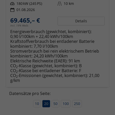
Leistung
180 kW (245 PS)
Kilometerstand
10 km
01.08.2026
69.465,– €
Details
incl. 19% MwSt.
Energieverbrauch (gewichtet, kombiniert):
0,90 l/100km + 22,40 kWh/100km
Kraftstoffverbrauch bei entladener Batterie
kombiniert:
7,70 l/100km
Stromverbrauch bei rein elektrischem Betrieb
kombiniert:
24,20 kWh/100km
Elektrische Reichweite (EAER):
91 km
CO
-Klasse (gewichtet, kombiniert):
B
2
CO
-Klasse bei entladener Batterie:
F
2
CO
-Emissionen (gewichtet, kombiniert):
21,00
2
g/km
Datensätze pro Seite:
10
20
50
100
250