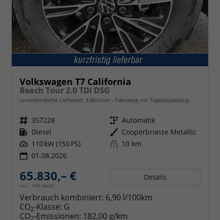
Volkswagen T7 California
Beach Tour 2.0 TDI DSG
unverbindliche Lieferzeit:
3 Wochen
Fahrzeug mit Tageszulassung
Fahrzeugnr.
357228
Getriebe
Automatik
Kraftstoff
Diesel
Außenfarbe
Cooperbronze Metallic
Leistung
110 kW (150 PS)
Kilometerstand
10 km
01.08.2026
65.830,– €
Details
incl. 19% MwSt.
Verbrauch kombiniert:
6,90 l/100km
CO
-Klasse:
G
2
CO
-Emissionen:
182,00 g/km
2