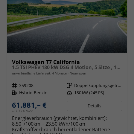
Volkswagen T7 California
1.5 TSI PHEV 180 kW DSG 4 Motion, 5 Sitze , 17 Zoll Leichtmetallfelgen. fünf Jahre Garantie, Markise, Schiene u. Gehäuse links, 6 Sitze, Klima,
unverbindliche Lieferzeit:
4 Monate
Neuwagen
Fahrzeugnr.
359208
Getriebe
Doppelkupplungsgetriebe (DSG)
Kraftstoff
Hybrid Benzin
Leistung
180 kW (245 PS)
61.881,– €
Details
incl. 19% MwSt.
Energieverbrauch (gewichtet, kombiniert):
8,50 l/100km + 23,50 kWh/100km
Kraftstoffverbrauch bei entladener Batterie