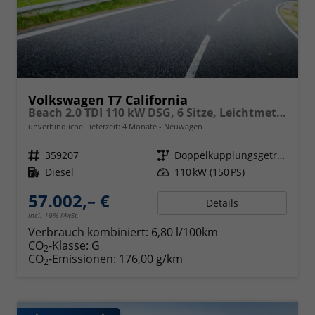
Volkswagen T7 California
Beach 2.0 TDI 110 kW DSG, 6 Sitze, Leichtmetallfelgen 17 Zoll, Markise mit Schiene und Gehäuse links, Klima, 5 Jahre Werksgarantie,
unverbindliche Lieferzeit:
4 Monate
Neuwagen
Fahrzeugnr.
359207
Getriebe
Doppelkupplungsgetriebe (DSG)
Kraftstoff
Diesel
Leistung
110 kW (150 PS)
57.002,– €
Details
incl. 19% MwSt.
Verbrauch kombiniert:
6,80 l/100km
CO
-Klasse:
G
2
CO
-Emissionen:
176,00 g/km
2