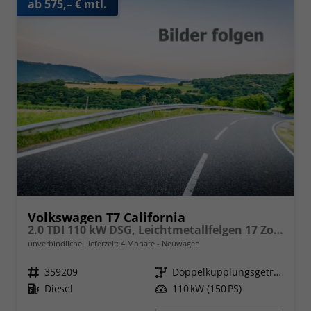
ab 575,– € mtl.
Volkswagen T7 California
2.0 TDI 110 kW DSG, Leichtmetallfelgen 17 Zoll, Markise mit Schiene und Gehäuse links, 5 Sitze, Klima, Jahre Werksgarantie,
unverbindliche Lieferzeit:
4 Monate
Neuwagen
Fahrzeugnr.
359209
Getriebe
Doppelkupplungsgetriebe (DSG)
Kraftstoff
Diesel
Leistung
110 kW (150 PS)