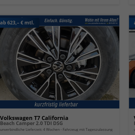
ab 623,– € mtl.
Volkswagen T7 California
Beach Camper 2.0 TDI DSG
unverbindliche Lieferzeit:
4 Wochen
Fahrzeug mit Tageszulassung