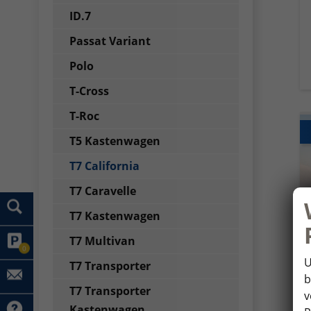
ID.7
Passat Variant
Polo
T-Cross
T-Roc
T5 Kastenwagen
T7 California
T7 Caravelle
T7 Kastenwagen
T7 Multivan
0
U
T7 Transporter
b
T7 Transporter
v
Kastenwagen