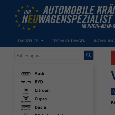
FAHRZEUGE
GEBRAUCHTWAGEN
INZAHLUN
Fahrzeugnr.
Audi
BYD
Citroen
A
Cupra
Kr
Dacia