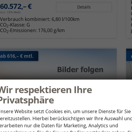
60.572,– €
Details
incl. 19% MwSt.
Verbrauch kombiniert:
6,80 l/100km
CO
-Klasse:
G
2
CO
-Emissionen:
176,00 g/km
2
ab 616,– € mtl.
Wir respektieren Ihre
Privatsphäre
nsere Website setzt Cookies ein, um unsere Dienste für Sie
ereitzustellen. Hierbei berücksichtigen wir Ihre Auswahl un
erarbeiten nur die Daten für Marketing, Analytics und