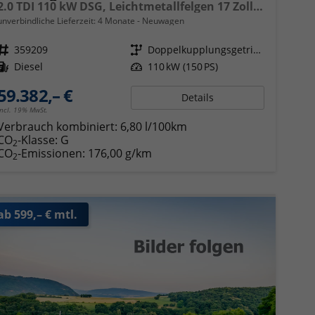
2.0 TDI 110 kW DSG, Leichtmetallfelgen 17 Zoll, Markise mit Schiene und Gehäuse links, 5 Sitze, Klima, Jahre Werksgarantie,
unverbindliche Lieferzeit:
4 Monate
Neuwagen
Fahrzeugnr.
359209
Getriebe
Doppelkupplungsgetriebe (DSG)
Kraftstoff
Diesel
Leistung
110 kW (150 PS)
59.382,– €
Details
incl. 19% MwSt.
Verbrauch kombiniert:
6,80 l/100km
CO
-Klasse:
G
2
CO
-Emissionen:
176,00 g/km
2
ab 599,– € mtl.