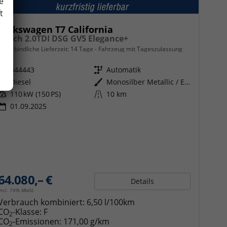
e
t
Volkswagen T7 California
Beach 2.0TDI DSG GV5 Elegance+
unverbindliche Lieferzeit:
14 Tage
Fahrzeug mit Tageszulassung
Fahrzeugnr.
344443
Getriebe
Automatik
Kraftstoff
Diesel
Außenfarbe
Monosilber Metallic / Energeticorange Metallic
Leistung
110 kW (150 PS)
Kilometerstand
10 km
01.09.2025
64.080,– €
Details
incl. 19% MwSt.
Verbrauch kombiniert:
6,50 l/100km
CO
-Klasse:
F
2
CO
-Emissionen:
171,00 g/km
2