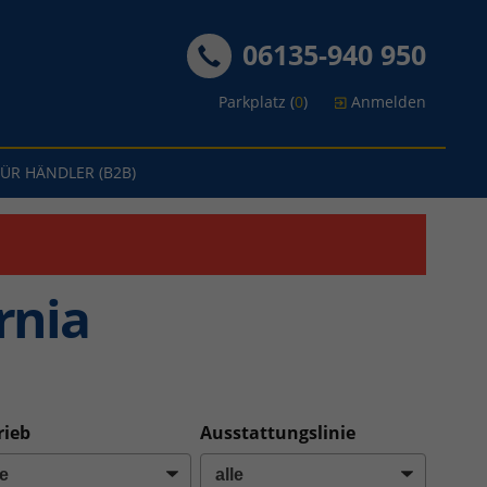
06135-940 950
Parkplatz (
0
)
Anmelden
FÜR HÄNDLER (B2B)
rnia
rieb
Ausstattungslinie