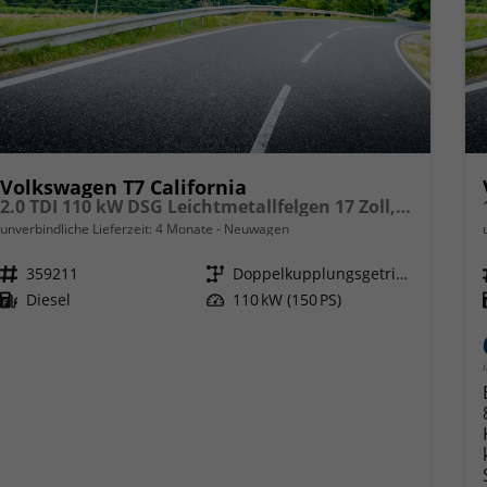
Volkswagen T7 California
2.0 TDI 110 kW DSG Leichtmetallfelgen 17 Zoll, Markise mit Schiene und Gehäuse links, 5 Sitze, Klima, Jahre Werksgarantie,
unverbindliche Lieferzeit:
4 Monate
Neuwagen
Fahrzeugnr.
359211
Getriebe
Doppelkupplungsgetriebe (DSG)
Kraftstoff
Diesel
Leistung
110 kW (150 PS)