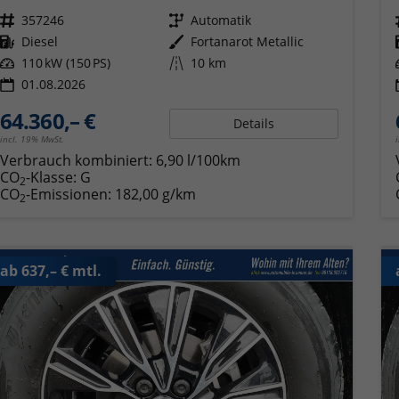
Fahrzeugnr.
357246
Getriebe
Automatik
Kraftstoff
Diesel
Außenfarbe
Fortanarot Metallic
Leistung
110 kW (150 PS)
Kilometerstand
10 km
01.08.2026
64.360,– €
Details
incl. 19% MwSt.
Verbrauch kombiniert:
6,90 l/100km
CO
-Klasse:
G
2
CO
-Emissionen:
182,00 g/km
2
ab 637,– € mtl.