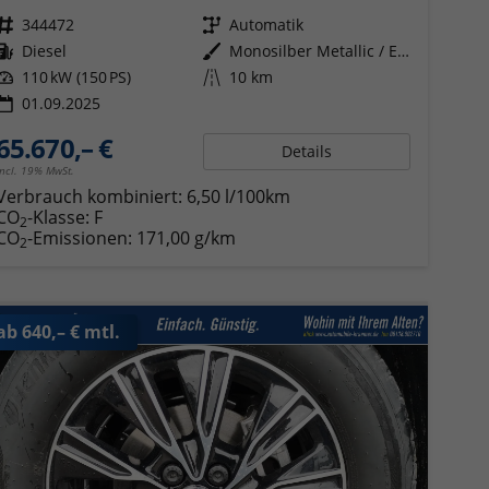
Fahrzeugnr.
344472
Getriebe
Automatik
Kraftstoff
Diesel
Außenfarbe
Monosilber Metallic / Energeticorange Metallic
Leistung
110 kW (150 PS)
Kilometerstand
10 km
01.09.2025
65.670,– €
Details
incl. 19% MwSt.
Verbrauch kombiniert:
6,50 l/100km
CO
-Klasse:
F
2
CO
-Emissionen:
171,00 g/km
2
ab 640,– € mtl.