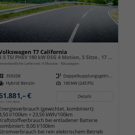
Volkswagen T7 California
1.5 TSI PHEV 180 kW DSG 4 Motion, 5 Sitze , 17 Zoll Leichtmetallfelgen. fünf Jahre Garantie, Markise, Schiene u. Gehäuse links, 6 Sitze, Klima,
unverbindliche Lieferzeit:
4 Monate
Neuwagen
Fahrzeugnr.
359208
Getriebe
Doppelkupplungsgetriebe (DSG)
Kraftstoff
Hybrid Benzin
Leistung
180 kW (245 PS)
61.881,– €
Details
incl. 19% MwSt.
Energieverbrauch (gewichtet, kombiniert):
8,50 l/100km + 23,50 kWh/100km
Kraftstoffverbrauch bei entladener Batterie
kombiniert:
8,00 l/100km
Stromverbrauch bei rein elektrischem Betrieb