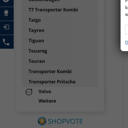
P
k
T7 Transporter Kombi
w
Taigo
Tayron
Tiguan
D
Touareg
Touran
Transporter Kombi
Transporter Pritsche
Volvo
Weitere