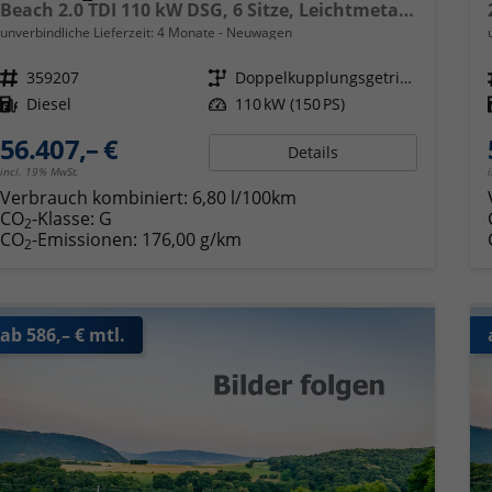
Beach 2.0 TDI 110 kW DSG, 6 Sitze, Leichtmetallfelgen 17 Zoll, Markise mit Schiene und Gehäuse links, Klima, 5 Jahre Werksgarantie,
unverbindliche Lieferzeit:
4 Monate
Neuwagen
Fahrzeugnr.
359207
Getriebe
Doppelkupplungsgetriebe (DSG)
Kraftstoff
Diesel
Leistung
110 kW (150 PS)
56.407,– €
Details
incl. 19% MwSt.
Verbrauch kombiniert:
6,80 l/100km
CO
-Klasse:
G
2
CO
-Emissionen:
176,00 g/km
2
ab 586,– € mtl.