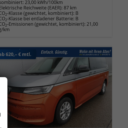
kombiniert:
23,00 kWh/100km
Elektrische Reichweite (EAER):
87 km
CO
-Klasse (gewichtet, kombiniert):
B
2
CO
-Klasse bei entladener Batterie:
B
2
CO
-Emissionen (gewichtet, kombiniert):
21,00
2
g/km
ab 620,– € mtl.
d