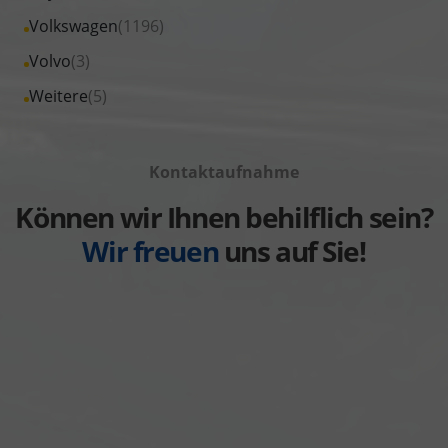
Skoda
von
Fahrzeuge
Alle
Volkswagen
(1196)
anzeigen
Suzuki
von
Fahrzeuge
Alle
Volvo
(3)
anzeigen
Toyota
von
Fahrzeuge
Alle
Weitere
(5)
anzeigen
Volkswagen
von
Fahrzeuge
anzeigen
Volvo
von
anzeigen
Kontaktaufnahme
Weitere
anzeigen
Können wir Ihnen behilflich sein?
Wir freuen
uns auf Sie!