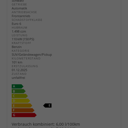
Schwarz
GETRIEBE
Automatik
ANTRIEBSACHSE
Frontantrieb
SCHADSTOFFKLASSE
Euro 6
HUBRAUM
1.498 ccm
LEISTUNG
110 kW (150 PS)
KRAFTSTOFF
Benzin
KATEGORIE
SUV/Geländewagen/Pickup
KILOMETERSTAND
101 km
ERSTZULASSUNG
01.12.2025
ZUSTAND
unfallfrei
Verbrauch kombiniert:
6,00 l/100km