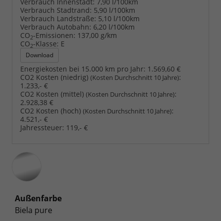
Verbrauch Innenstadt:
7,90 l/100km
Verbrauch Stadtrand:
5,90 l/100km
Verbrauch Landstraße:
5,10 l/100km
Verbrauch Autobahn:
6,20 l/100km
CO
-Emissionen:
137,00 g/km
2
CO
-Klasse:
E
2
Download
Energiekosten bei 15.000 km pro Jahr:
1.569,60 €
CO2 Kosten (niedrig)
:
(Kosten Durchschnitt 10 Jahre)
1.233,- €
CO2 Kosten (mittel)
:
(Kosten Durchschnitt 10 Jahre)
2.928,38 €
CO2 Kosten (hoch)
:
(Kosten Durchschnitt 10 Jahre)
4.521,- €
Jahressteuer:
119,- €
Außenfarbe
Biela pure