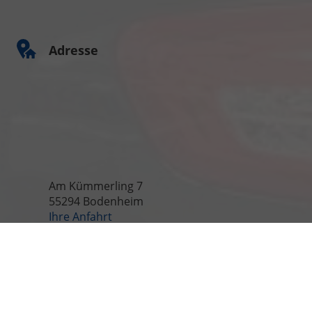
Adresse
Am Kümmerling 7
55294 Bodenheim
Ihre Anfahrt
Öffnungszeiten