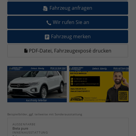
Fahrzeug anfragen
Wir rufen Sie an
Fahrzeug merken
PDF-Datei, Fahrzeugexposé drucken
Beispielbilder, ggf. teilweise mit Sonderausstattung
AUSSENFARBE
Biela pure
INNENAUSSTATTUNG