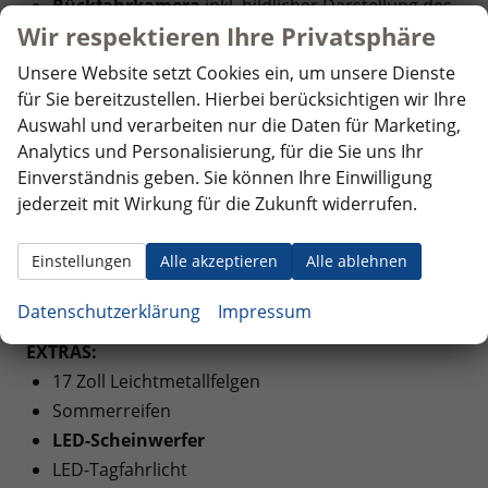
Rückfahrkamera
inkl. bildlicher Darstellung des
Wir respektieren Ihre Privatsphäre
Heckbereichs
Einparkhilfe:
Parksensoren vorne und hinten
Unsere Website setzt Cookies ein, um unsere Dienste
inkl. akustischer Warnmeldung
für Sie bereitzustellen. Hierbei berücksichtigen wir Ihre
Auswahl und verarbeiten nur die Daten für Marketing,
MULTIMEDIA UND KOMMUNIKATION:
Analytics und Personalisierung, für die Sie uns Ihr
Einverständnis geben. Sie können Ihre Einwilligung
Bordcomputer
jederzeit mit Wirkung für die Zukunft widerrufen.
Virtual Cockpit
, volldigitales Kombiinstrument
Touchscreen
Einstellungen
Alle akzeptieren
Alle ablehnen
Apple CarPlay und Android Auto
Navigationsvorbereitung
Datenschutzerklärung
Impressum
EXTRAS:
17 Zoll Leichtmetallfelgen
Sommerreifen
LED-Scheinwerfer
LED-Tagfahrlicht