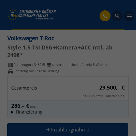
fahrzeug
Volkswagen T-Roc
Style 1.5 TSI DSG+Kamera+ACC mtl. ab
249€*
Fahrzeugnr.:
348215
unverbindliche Lieferzeit:
5 Wochen
Fahrzeug mit Tageszulassung
29.500,– €
Gesamtpreis
incl. 19% MwSt., Überführung.
286,– €
mtl.
Finanzierung
Inzahlungnahme