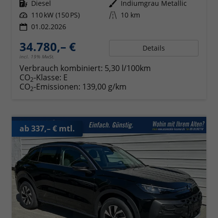
Kraftstoff
Diesel
Außenfarbe
Indiumgrau Metallic
Leistung
110 kW (150 PS)
Kilometerstand
10 km
01.02.2026
34.780,– €
Details
incl. 19% MwSt.
Verbrauch kombiniert:
5,30 l/100km
CO
-Klasse:
E
2
CO
-Emissionen:
139,00 g/km
2
ab 337,– € mtl.