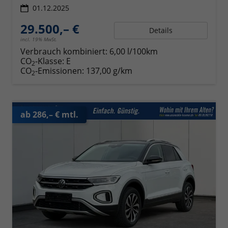
01.12.2025
29.500,– €
Details
incl. 19% MwSt.
Verbrauch kombiniert:
6,00 l/100km
CO
-Klasse:
E
2
CO
-Emissionen:
137,00 g/km
2
ab 286,– € mtl.