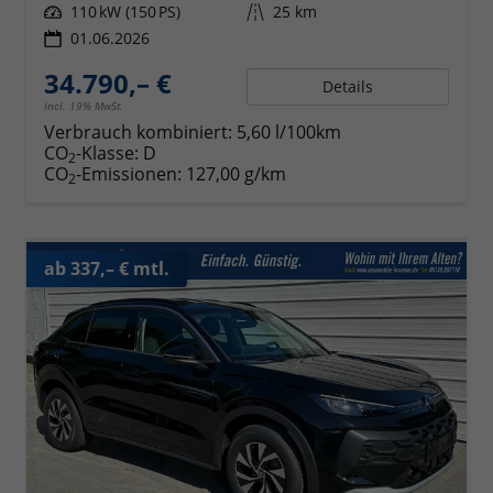
Leistung
110 kW (150 PS)
Kilometerstand
25 km
01.06.2026
34.790,– €
Details
incl. 19% MwSt.
Verbrauch kombiniert:
5,60 l/100km
CO
-Klasse:
D
2
CO
-Emissionen:
127,00 g/km
2
ab 337,– € mtl.