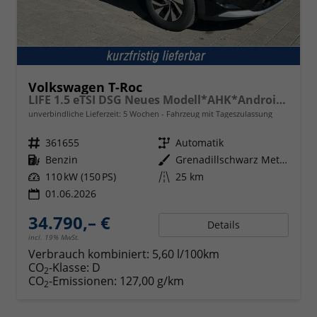
Volkswagen T-Roc
LIFE 1.5 eTSI DSG Neues Modell*AHK*Android Auto*SHZ*ACC*Kamera*5J Garantie*Klimaauto*
unverbindliche Lieferzeit:
5 Wochen
Fahrzeug mit Tageszulassung
Fahrzeugnr.
361655
Getriebe
Automatik
Kraftstoff
Benzin
Außenfarbe
Grenadillschwarz Metallic
Leistung
110 kW (150 PS)
Kilometerstand
25 km
01.06.2026
34.790,– €
Details
incl. 19% MwSt.
Verbrauch kombiniert:
5,60 l/100km
CO
-Klasse:
D
2
CO
-Emissionen:
127,00 g/km
2