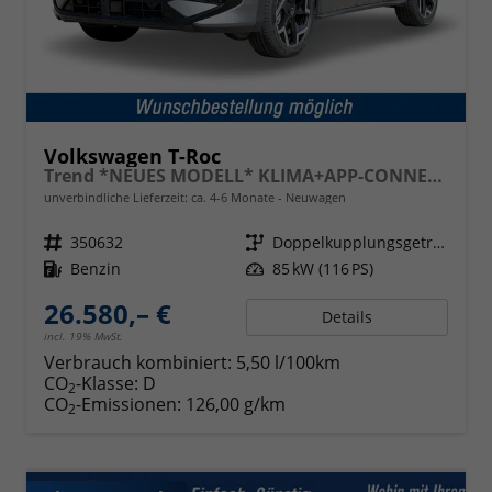
Volkswagen T-Roc
Trend *NEUES MODELL* KLIMA+APP-CONNECT+PDC+LED
unverbindliche Lieferzeit: ca. 4-6 Monate
Neuwagen
Fahrzeugnr.
350632
Getriebe
Doppelkupplungsgetriebe (DSG)
Kraftstoff
Benzin
Leistung
85 kW (116 PS)
26.580,– €
Details
incl. 19% MwSt.
Verbrauch kombiniert:
5,50 l/100km
CO
-Klasse:
D
2
CO
-Emissionen:
126,00 g/km
2