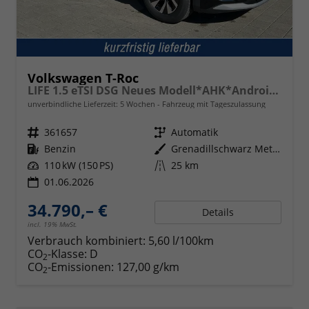
Volkswagen T-Roc
LIFE 1.5 eTSI DSG Neues Modell*AHK*Android Auto*SHZ*ACC*Kamera*5J Garantie*Klimaauto*
unverbindliche Lieferzeit:
5 Wochen
Fahrzeug mit Tageszulassung
Fahrzeugnr.
361657
Getriebe
Automatik
Kraftstoff
Benzin
Außenfarbe
Grenadillschwarz Metallic
Leistung
110 kW (150 PS)
Kilometerstand
25 km
01.06.2026
34.790,– €
Details
incl. 19% MwSt.
Verbrauch kombiniert:
5,60 l/100km
CO
-Klasse:
D
2
CO
-Emissionen:
127,00 g/km
2