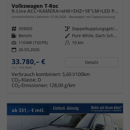
Volkswagen T-Roc
R-Line ACC+KAMERA+eHK+SHZ+18"LM+LED PLUS
unverbindliche Lieferzeit:
07.09.2026
Neuwagen mit Tageszulassung
Fahrzeugnr.
359055
Getriebe
Doppelkupplungsgetriebe (DSG)
Kraftstoff
Benzin
Außenfarbe
Pure White, Dach Schwarz
Leistung
110 kW (150 PS)
Kilometerstand
10 km
26.03.2026
33.780,– €
Details
incl. 19% MwSt.
Verbrauch kombiniert:
5,60 l/100km
CO
-Klasse:
D
2
CO
-Emissionen:
128,00 g/km
2
ab 331,– € mtl.