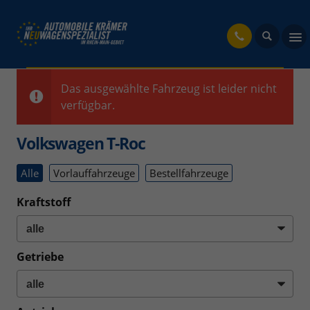
fahrzeug
Das ausgewählte Fahrzeug ist leider nicht
verfügbar.
Volkswagen T-Roc
Alle
Vorlauffahrzeuge
Bestellfahrzeuge
Kraftstoff
Getriebe