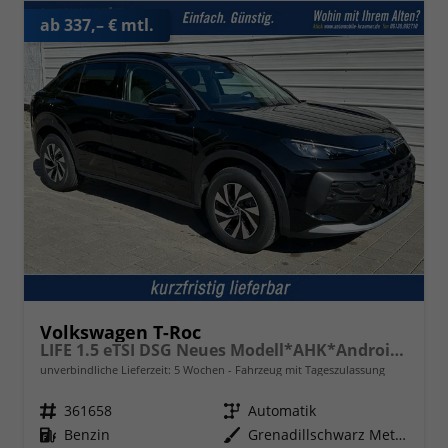
ab 337,– € mtl.
Volkswagen T-Roc
LIFE 1.5 eTSI DSG Neues Modell*AHK*Android Auto*SHZ*ACC*Kamera*5J Garantie*Klimaauto*
unverbindliche Lieferzeit:
5 Wochen
Fahrzeug mit Tageszulassung
Fahrzeugnr.
361658
Getriebe
Automatik
Kraftstoff
Benzin
Außenfarbe
Grenadillschwarz Metallic