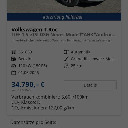
Volkswagen T-Roc
LIFE 1.5 eTSI DSG Neues Modell*AHK*Android Auto*SHZ*ACC*Kamera*5J Garantie*Klimaauto*
unverbindliche Lieferzeit:
5 Wochen
Fahrzeug mit Tageszulassung
Fahrzeugnr.
361659
Getriebe
Automatik
Kraftstoff
Benzin
Außenfarbe
Grenadillschwarz Metallic
Leistung
110 kW (150 PS)
Kilometerstand
25 km
01.06.2026
34.790,– €
Details
incl. 19% MwSt.
Verbrauch kombiniert:
5,60 l/100km
CO
-Klasse:
D
2
CO
-Emissionen:
127,00 g/km
2
Datensätze pro Seite: