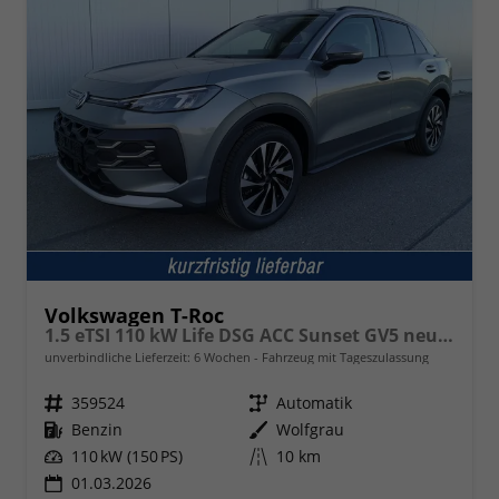
Volkswagen T-Roc
1.5 eTSI 110 kW Life DSG ACC Sunset GV5 neues Modell
unverbindliche Lieferzeit:
6 Wochen
Fahrzeug mit Tageszulassung
Fahrzeugnr.
359524
Getriebe
Automatik
Kraftstoff
Benzin
Außenfarbe
Wolfgrau
Leistung
110 kW (150 PS)
Kilometerstand
10 km
01.03.2026