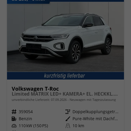
Volkswagen T-Roc
Limited MATRIX LED+ KAMERA+ EL. HECKKL.+PDC+SHZ
unverbindliche Lieferzeit:
07.09.2026
Neuwagen mit Tageszulassung
Fahrzeugnr.
359054
Getriebe
Doppelkupplungsgetriebe (DSG)
Kraftstoff
Benzin
Außenfarbe
Pure-White mit Dachfarbe in Deep Black Perleffekt
Leistung
110 kW (150 PS)
Kilometerstand
10 km