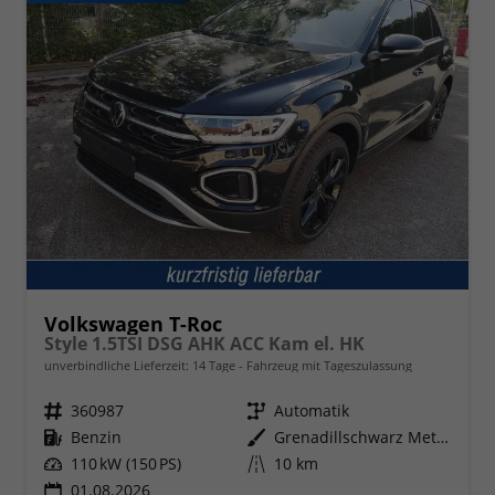
Volkswagen T-Roc
Style 1.5TSI DSG AHK ACC Kam el. HK
unverbindliche Lieferzeit:
14 Tage
Fahrzeug mit Tageszulassung
Fahrzeugnr.
360987
Getriebe
Automatik
Kraftstoff
Benzin
Außenfarbe
Grenadillschwarz Metallic
Leistung
110 kW (150 PS)
Kilometerstand
10 km
01.08.2026