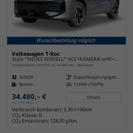
Volkswagen T-Roc
Style *NEUES MODELL* ACC+KAMERA+eHK+SHZ+17"LM+LED PLUS+MASSAGE
unverbindliche Lieferzeit: ca. 4-6 Monate
Neuwagen
Fahrzeugnr.
350630
Getriebe
Doppelkupplungsgetriebe (DSG)
Kraftstoff
Benzin
Leistung
110 kW (150 PS)
34.480,– €
Details
incl. 19% MwSt.
Verbrauch kombiniert:
5,30 l/100km
CO
-Klasse:
D
2
CO
-Emissionen:
128,00 g/km
2