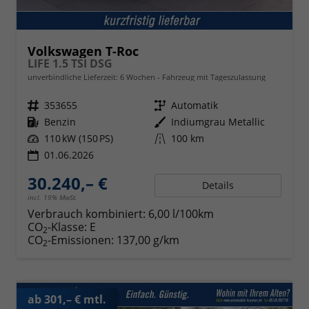
Volkswagen T-Roc
LIFE 1.5 TSI DSG
unverbindliche Lieferzeit:
6 Wochen
Fahrzeug mit Tageszulassung
Fahrzeugnr.
353655
Getriebe
Automatik
Kraftstoff
Benzin
Außenfarbe
Indiumgrau Metallic
Leistung
110 kW (150 PS)
Kilometerstand
100 km
01.06.2026
30.240,– €
Details
incl. 19% MwSt.
Verbrauch kombiniert:
6,00 l/100km
CO
-Klasse:
E
2
CO
-Emissionen:
137,00 g/km
2
ab 301,– € mtl.