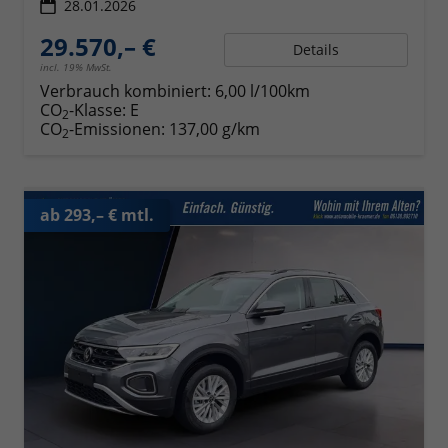
28.01.2026
29.570,– €
Details
incl. 19% MwSt.
Verbrauch kombiniert:
6,00 l/100km
CO
-Klasse:
E
2
CO
-Emissionen:
137,00 g/km
2
ab 293,– € mtl.