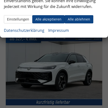
Einverständnis geben. Sie können Ihre Einwilligung
incl. 19% MwSt.
jederzeit mit Wirkung für die Zukunft widerrufen.
Verbrauch kombiniert:
5,60 l/100km
CO
-Klasse:
D
2
CO
-Emissionen:
128,00 g/km
Einstellungen
Alle akzeptieren
Alle ablehnen
2
Datenschutzerklärung
Impressum
ab 327,– € mtl.