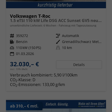
Volkswagen T-Roc
1.5 eTSI 110 kW Life DSG ACC Sunset GV5 neues Modell
unverbindliche Lieferzeit:
6 Wochen
Fahrzeug mit Tageszulassung
Fahrzeugnr.
359272
Getriebe
Automatik
Kraftstoff
Benzin
Außenfarbe
Grenadillschwarz Metallic
Leistung
110 kW (150 PS)
Kilometerstand
10 km
01.03.2026
32.030,– €
Details
incl. 19% MwSt.
Verbrauch kombiniert:
5,90 l/100km
CO
-Klasse:
D
2
CO
-Emissionen:
133,00 g/km
2
ab 310,– € mtl.