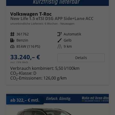
Volkswagen T-Roc
New Life 1.5 eTSI DSG APP Side+Lane ACC
unverbindliche Lieferzeit:
6 Wochen
Neuwagen
Fahrzeugnr.
361762
Getriebe
Automatik
Kraftstoff
Benzin
Außenfarbe
Gelb
Leistung
85 kW (116 PS)
Kilometerstand
9 km
33.240,– €
Details
incl. 19% MwSt.
Verbrauch kombiniert:
5,50 l/100km
CO
-Klasse:
D
2
CO
-Emissionen:
126,00 g/km
2
ab 322,– € mtl.