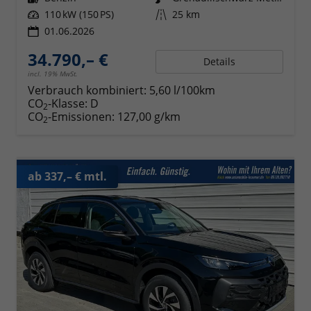
Leistung
110 kW (150 PS)
Kilometerstand
25 km
01.06.2026
34.790,– €
Details
incl. 19% MwSt.
Verbrauch kombiniert:
5,60 l/100km
CO
-Klasse:
D
2
CO
-Emissionen:
127,00 g/km
2
ab 337,– € mtl.