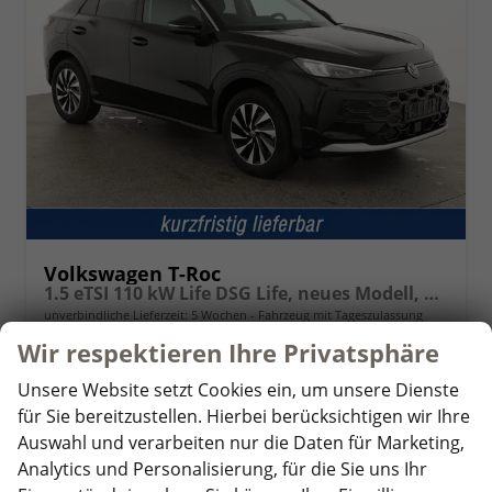
Volkswagen T-Roc
1.5 eTSI 110 kW Life DSG Life, neues Modell, LED, Kamera, Side, Winter, 17-Zoll
unverbindliche Lieferzeit:
5 Wochen
Fahrzeug mit Tageszulassung
Wir respektieren Ihre Privatsphäre
Fahrzeugnr.
358353
Getriebe
Automatik
Kraftstoff
Benzin
Außenfarbe
Grenadillschwarz Metallic
Unsere Website setzt Cookies ein, um unsere Dienste
Leistung
110 kW (150 PS)
Kilometerstand
10 km
für Sie bereitzustellen. Hierbei berücksichtigen wir Ihre
01.06.2026
Auswahl und verarbeiten nur die Daten für Marketing,
Analytics und Personalisierung, für die Sie uns Ihr
33.245,– €
Details