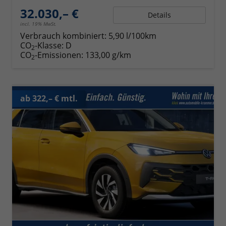
32.030,– €
Details
incl. 19% MwSt.
Verbrauch kombiniert:
5,90 l/100km
CO
-Klasse:
D
2
CO
-Emissionen:
133,00 g/km
2
ab 322,– € mtl.