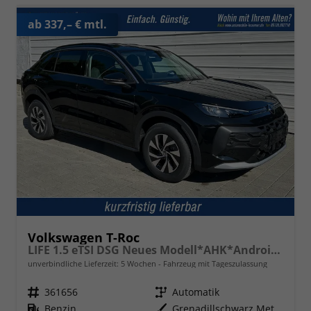
ab 337,– € mtl.
Volkswagen T-Roc
LIFE 1.5 eTSI DSG Neues Modell*AHK*Android Auto*SHZ*ACC*Kamera*5J Garantie*Klimaauto*
unverbindliche Lieferzeit:
5 Wochen
Fahrzeug mit Tageszulassung
Fahrzeugnr.
361656
Getriebe
Automatik
Kraftstoff
Benzin
Außenfarbe
Grenadillschwarz Metallic