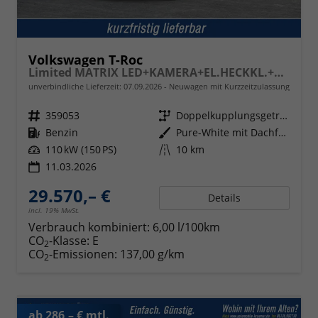
Volkswagen T-Roc
Limited MATRIX LED+KAMERA+EL.HECKKL.+PDC+SHZ
unverbindliche Lieferzeit:
07.09.2026
Neuwagen mit Kurzzeitzulassung
Fahrzeugnr.
359053
Getriebe
Doppelkupplungsgetriebe (DSG)
Kraftstoff
Benzin
Außenfarbe
Pure-White mit Dachfarbe in Deep Black Perleffekt
Leistung
110 kW (150 PS)
Kilometerstand
10 km
11.03.2026
29.570,– €
Details
incl. 19% MwSt.
Verbrauch kombiniert:
6,00 l/100km
CO
-Klasse:
E
2
CO
-Emissionen:
137,00 g/km
2
ab 286,– € mtl.