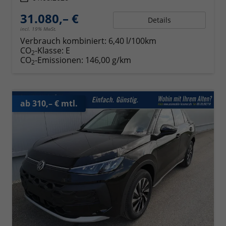
31.080,– €
Details
incl. 19% MwSt.
Verbrauch kombiniert:
6,40 l/100km
CO
-Klasse:
E
2
CO
-Emissionen:
146,00 g/km
2
ab 310,– € mtl.