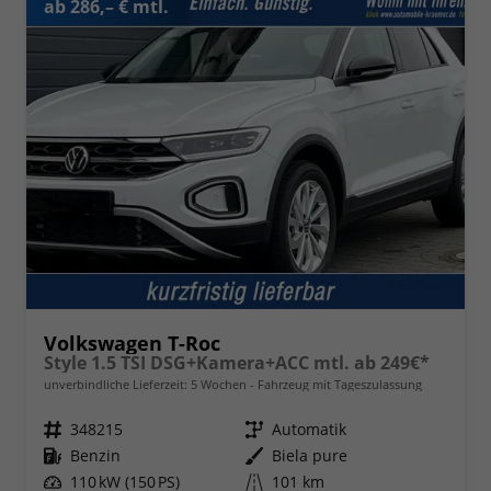
ab 286,– € mtl.
Volkswagen T-Roc
Style 1.5 TSI DSG+Kamera+ACC mtl. ab 249€*
unverbindliche Lieferzeit:
5 Wochen
Fahrzeug mit Tageszulassung
Fahrzeugnr.
348215
Getriebe
Automatik
Kraftstoff
Benzin
Außenfarbe
Biela pure
Leistung
110 kW (150 PS)
Kilometerstand
101 km