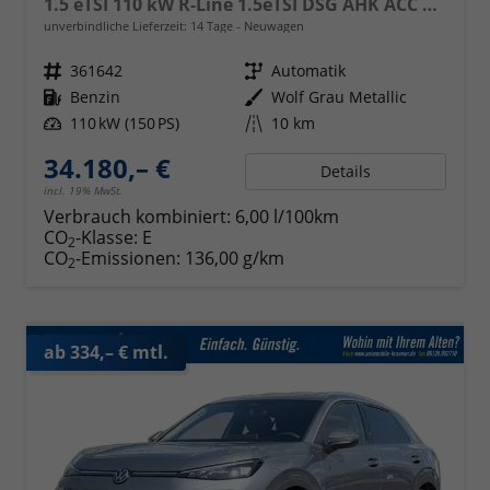
1.5 eTSI 110 kW R-Line 1.5eTSI DSG AHK ACC el. Hk 18 Zoll
unverbindliche Lieferzeit:
14 Tage
Neuwagen
Fahrzeugnr.
361642
Getriebe
Automatik
Kraftstoff
Benzin
Außenfarbe
Wolf Grau Metallic
Leistung
110 kW (150 PS)
Kilometerstand
10 km
34.180,– €
Details
incl. 19% MwSt.
Verbrauch kombiniert:
6,00 l/100km
CO
-Klasse:
E
2
CO
-Emissionen:
136,00 g/km
2
ab 334,– € mtl.