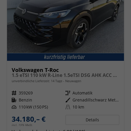
Volkswagen T-Roc
1.5 eTSI 110 kW R-Line 1.5eTSI DSG AHK ACC el. Hk 18 Zoll
unverbindliche Lieferzeit:
14 Tage
Neuwagen
Fahrzeugnr.
359269
Getriebe
Automatik
Kraftstoff
Benzin
Außenfarbe
Grenadillschwarz Metallic
Leistung
110 kW (150 PS)
Kilometerstand
10 km
34.180,– €
Details
incl. 19% MwSt.