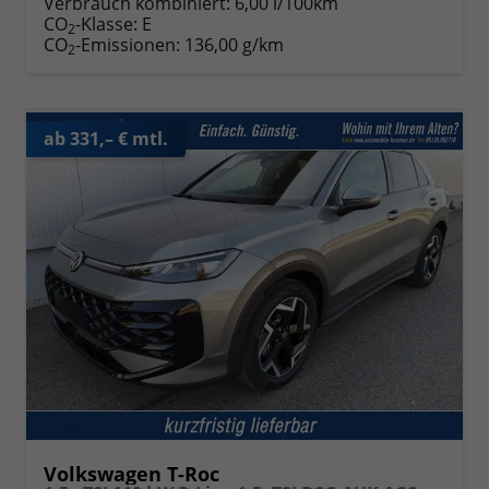
Verbrauch kombiniert:
6,00 l/100km
CO
-Klasse:
E
2
CO
-Emissionen:
136,00 g/km
2
ab 331,– € mtl.
Volkswagen T-Roc