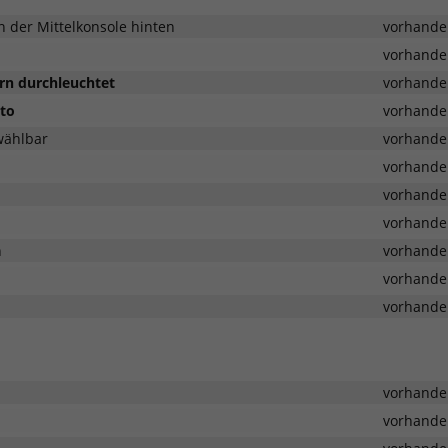
 der Mittelkonsole hinten
vorhande
vorhande
rn durchleuchtet
vorhande
uto
vorhande
 wählbar
vorhande
vorhande
vorhande
vorhande
n
vorhande
vorhande
vorhande
vorhande
vorhande