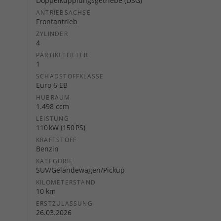
Doppelkupplungsgetriebe (DSG)
ANTRIEBSACHSE
Frontantrieb
ZYLINDER
4
PARTIKELFILTER
1
SCHADSTOFFKLASSE
Euro 6 EB
HUBRAUM
1.498 ccm
LEISTUNG
110 kW (150 PS)
KRAFTSTOFF
Benzin
KATEGORIE
SUV/Geländewagen/Pickup
KILOMETERSTAND
10 km
ERSTZULASSUNG
26.03.2026