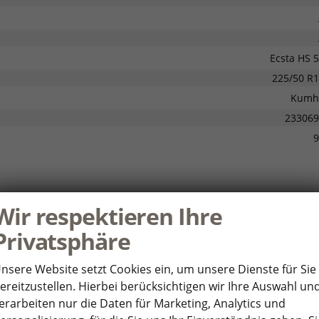
Ecsta HS 
225/50 R
Kumh
233069
9
Wir respektieren Ihre
Privatsphäre
202
D415L
nsere Website setzt Cookies ein, um unsere Dienste für Sie
26.03.20
ereitzustellen. Hierbei berücksichtigen wir Ihre Auswahl un
25.02.20
erarbeiten nur die Daten für Marketing, Analytics und
1