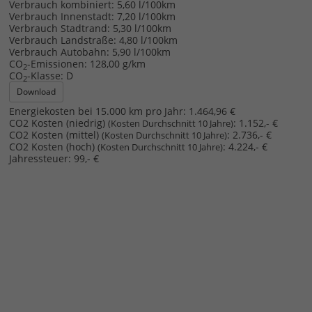
Verbrauch kombiniert:
5,60 l/100km
Verbrauch Innenstadt:
7,20 l/100km
Verbrauch Stadtrand:
5,30 l/100km
Verbrauch Landstraße:
4,80 l/100km
Verbrauch Autobahn:
5,90 l/100km
CO
-Emissionen:
128,00 g/km
2
CO
-Klasse:
D
2
Download
Energiekosten bei 15.000 km pro Jahr:
1.464,96 €
CO2 Kosten (niedrig)
:
1.152,- €
(Kosten Durchschnitt 10 Jahre)
CO2 Kosten (mittel)
:
2.736,- €
(Kosten Durchschnitt 10 Jahre)
CO2 Kosten (hoch)
:
4.224,- €
(Kosten Durchschnitt 10 Jahre)
Jahressteuer:
99,- €