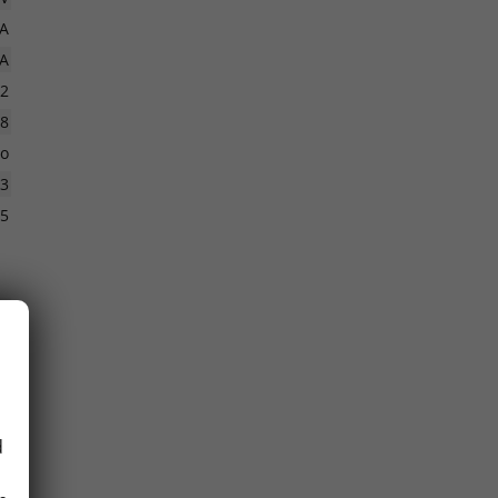
A
A
52
18
o
3
5
5
1
6
E
26
d
26
0