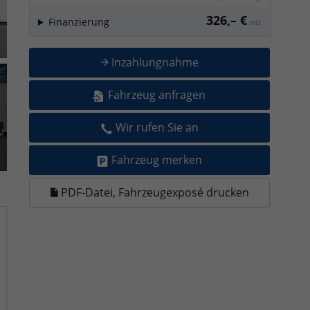
326,– €
Finanzierung
mtl.
Inzahlungnahme
Fahrzeug anfragen
Wir rufen Sie an
Fahrzeug merken
PDF-Datei, Fahrzeugexposé drucken