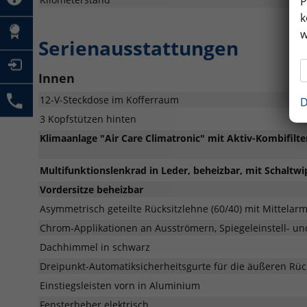
P
k
w
Serienausstattungen
Innen
12-V-Steckdose im Kofferraum
D
3 Kopfstützen hinten
Klimaanlage "Air Care Climatronic" mit Aktiv-Kombifil
Multifunktionslenkrad in Leder, beheizbar, mit Schaltw
Vordersitze beheizbar
Asymmetrisch geteilte Rücksitzlehne (60/40) mit Mittelar
Chrom-Applikationen an Ausströmern, Spiegeleinstell- un
Dachhimmel in schwarz
Dreipunkt-Automatiksicherheitsgurte für die äußeren Rüc
Einstiegsleisten vorn in Aluminium
Fensterheber elektrisch