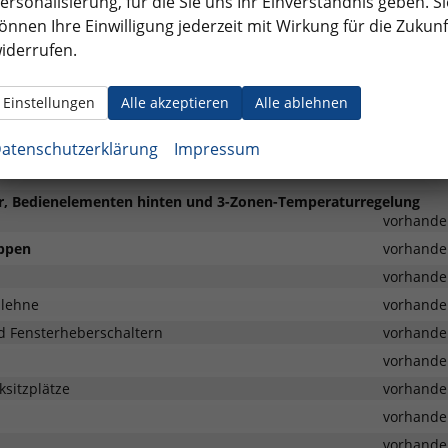
ersonalisierung, für die Sie uns Ihr Einverständnis geben. Si
önnen Ihre Einwilligung jederzeit mit Wirkung für die Zukunf
iderrufen.
Einstellungen
Alle akzeptieren
Alle ablehnen
vorhande
atenschutzerklärung
Impressum
vorhande
ter, Bedienelementen hinten und 3-Zonen-Temperaturregelung
vorhande
ippen
vorhande
vorhande
mlehne
vorhande
d Fensterheberschaltern
vorhande
vorhande
ksitzplätze
vorhande
vorhande
vorhande