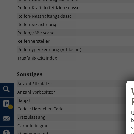
Reifen-Kraftstoffeffizienzklasse
Reifen-Nasshaftungsklasse
Reifenbezeichnung
Reifengröße vorne
Reifenhersteller
Reifentypenkennung (Artikelnr.)
Tragfähigkeitsindex
Sonstiges
Anzahl Sitzplätze
Anzahl Vorbesitzer
Baujahr
0
Codes: Hersteller-Code
U
Erstzulassung
b
Garantiebeginn
v
Kilometerstand