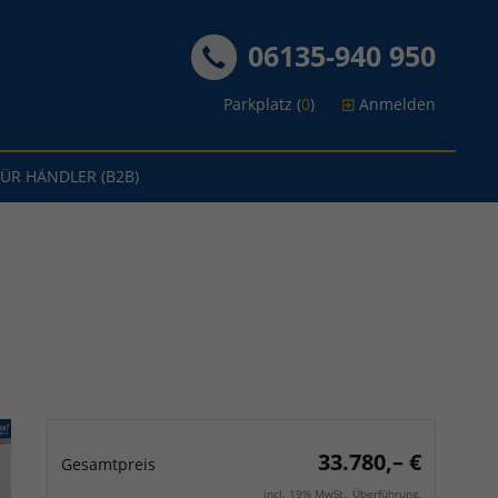
06135-940 950
Parkplatz (
0
)
Anmelden
FÜR HÄNDLER (B2B)
33.780,– €
Gesamtpreis
incl. 19% MwSt., Überführung.