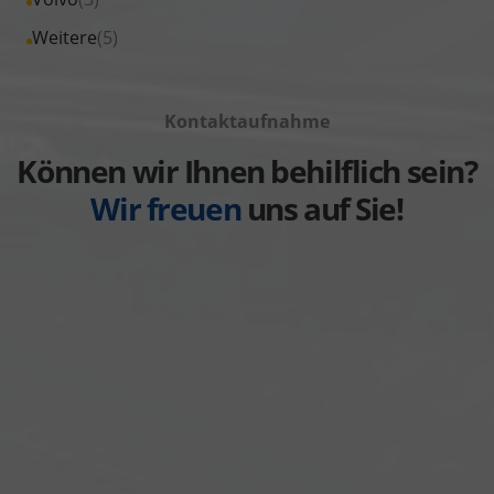
anzeigen
Toyota
von
Fahrzeuge
Alle
Weitere
(5)
anzeigen
Volkswagen
von
Fahrzeuge
anzeigen
Volvo
von
anzeigen
Kontaktaufnahme
Weitere
anzeigen
Können wir Ihnen behilflich sein?
Wir freuen
uns auf Sie!