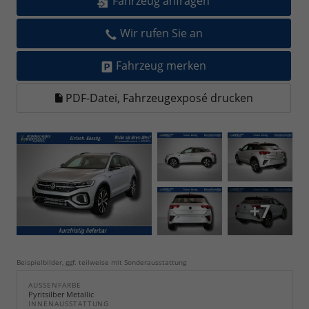
Fahrzeug anfragen
Wir rufen Sie an
Fahrzeug merken
PDF-Datei, Fahrzeugexposé drucken
+7
Beispielbilder, ggf. teilweise mit Sonderausstattung
AUSSENFARBE
Pyritsilber Metallic
INNENAUSSTATTUNG