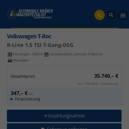
fahrzeug
Volkswagen T-Roc
R-Line 1.5 TSI 7-Gang-DSG
Fahrzeugnr.:
350214
unverbindliche Lieferzeit:
5 Wochen
Neuwagen
35.740,– €
Gesamtpreis
incl. 19% MwSt., Überführung.
347,– €
mtl.
Finanzierung
Inzahlungnahme