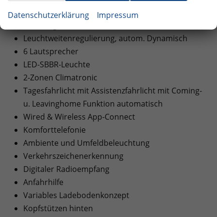
PreCrash Basic und Front
Datenschutzerklärung
Impressum
Licht/Regensensor
Leuchtweitenregulierung, autom. Dynamisch
6 Lautsprecher
LED-SBBR-Leuchte
2-Zonen Climatronic
Tagesfahrlicht mit Assistenzfahrlicht mit Coming-
u. Leavinghome Funktion automatisch
Wired & Wireless App-Connect
Komforttelefonie
Ambiente und Umfeldbeleuchtung
Verkehrszeichenerkennung
Digitaler Radioempfang
Anfahrhilfe
Variables Ladebodenkonzept
Kopfstützen hinten