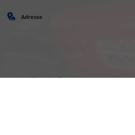
Adresse
Am Kümmerling 7
55294 Bodenheim
Ihre Anfahrt
Öffnungszeiten