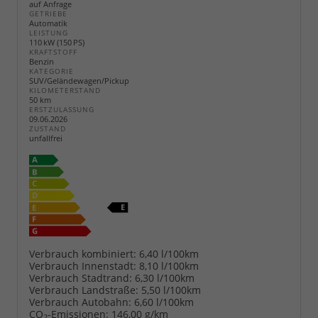
auf Anfrage
GETRIEBE
Automatik
LEISTUNG
110 kW (150 PS)
KRAFTSTOFF
Benzin
KATEGORIE
SUV/Geländewagen/Pickup
KILOMETERSTAND
50 km
ERSTZULASSUNG
09.06.2026
ZUSTAND
unfallfrei
Verbrauch kombiniert:
6,40 l/100km
Verbrauch Innenstadt:
8,10 l/100km
Verbrauch Stadtrand:
6,30 l/100km
Verbrauch Landstraße:
5,50 l/100km
Verbrauch Autobahn:
6,60 l/100km
CO
-Emissionen:
146,00 g/km
2