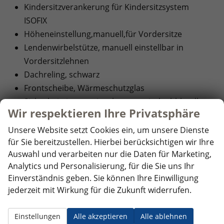
Kindersitzverankerung für Kindersitzsystem
ISOFIX
Höheneinstellung,manuell,für Vordersitze
Lendenwirbelstütze, manuell einstellbar in
Vordersitzlehnen
Dachreling, schwarz
Frontscheibe, Wärmeschutzglas
Sicherheitsinnenspiegel automatisch abblendbar
Wir respektieren Ihre Privatsphäre
Fensterheber mit Komfortschaltung und
Abschaltsicherung, elektrisch
Unsere Website setzt Cookies ein, um unsere Dienste
für Sie bereitzustellen. Hierbei berücksichtigen wir Ihre
Airbag FS und BFS, mit BFS-Deaktivierung
Auswahl und verarbeiten nur die Daten für Marketing,
Seitenairbag vorn, mit Kopfairbag
Analytics und Personalisierung, für die Sie uns Ihr
Zierleisten schwarz
Einverständnis geben. Sie können Ihre Einwilligung
Mittelarmlehne vorn
jederzeit mit Wirkung für die Zukunft widerrufen.
Spurhalteassistent
Front Assist
Einstellungen
Alle akzeptieren
Alle ablehnen
Reifendruckkontrolle