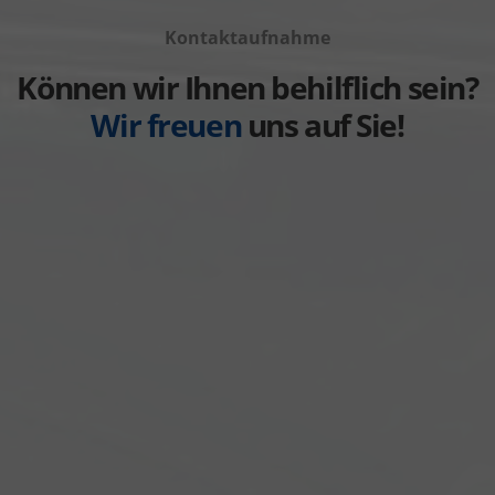
Volvo
von
anzeigen
Kontaktaufnahme
Weitere
anzeigen
Können wir Ihnen behilflich sein?
Wir freuen
uns auf Sie!