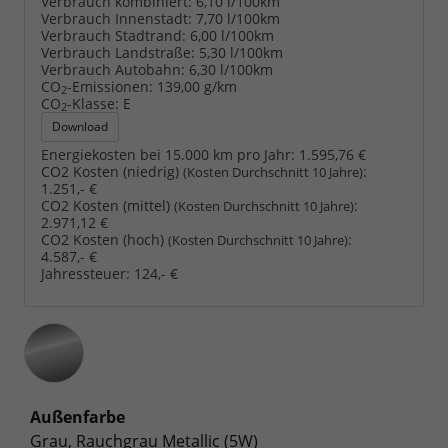
Verbrauch kombiniert:
6,10 l/100km
Verbrauch Innenstadt:
7,70 l/100km
Verbrauch Stadtrand:
6,00 l/100km
Verbrauch Landstraße:
5,30 l/100km
Verbrauch Autobahn:
6,30 l/100km
CO
-Emissionen:
139,00 g/km
2
CO
-Klasse:
E
2
Download
Energiekosten bei 15.000 km pro Jahr:
1.595,76 €
CO2 Kosten (niedrig)
:
(Kosten Durchschnitt 10 Jahre)
1.251,- €
CO2 Kosten (mittel)
:
(Kosten Durchschnitt 10 Jahre)
2.971,12 €
CO2 Kosten (hoch)
:
(Kosten Durchschnitt 10 Jahre)
4.587,- €
Jahressteuer:
124,- €
Außenfarbe
Grau, Rauchgrau Metallic (5W)