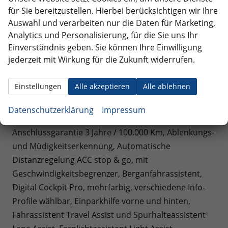
Proaktives Insassenschutzsystem in Verbindung mit
für Sie bereitzustellen. Hierbei berücksichtigen wir Ihre
Front Assist, Wegfahrsperre elektronisch,
Auswahl und verarbeiten nur die Daten für Marketing,
Analytics und Personalisierung, für die Sie uns Ihr
Ablagetaschen an den Rückseiten der Vordersitze,
Einverständnis geben. Sie können Ihre Einwilligung
Beifahrersitzlehne komplett umklappbar,
jederzeit mit Wirkung für die Zukunft widerrufen.
Lendenwirbelstützen vorn, Rücksitzbank ungeteilt,
verschiebbar, Lehne asymmetrisch geteilt
Einstellungen
Alle akzeptieren
Alle ablehnen
umklappbar, Sitzmittelbahnen der Vordersitze und
der äußeren Rücksitzplätze in Stoff Life, Vordersitze
Datenschutzerklärung
Impressum
beheizbar, Vordersitze mit Höheneinstellung,
Anschlussgarantie 3 Jahre / 100.000 Km, Ablenkungs-
und Müdigkeitserkennung, Automatische
Distanzregelung ACC stop & go, mit
Geschwindigkeitsbegrenzer, Berganfahrassistent,
Digital Cockpit Pro, mehrfarbig, verschiedene Info-
Profile wählbar, Einparkhilfe vorne und hinten,
Fahrassistent Travel Assist und Spurhalteassistent