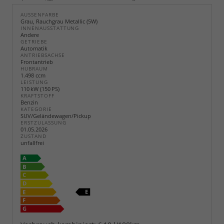
AUSSENFARBE
Grau, Rauchgrau Metallic (5W)
INNENAUSSTATTUNG
Andere
GETRIEBE
Automatik
ANTRIEBSACHSE
Frontantrieb
HUBRAUM
1.498 ccm
LEISTUNG
110 kW (150 PS)
KRAFTSTOFF
Benzin
KATEGORIE
SUV/Geländewagen/Pickup
ERSTZULASSUNG
01.05.2026
ZUSTAND
unfallfrei