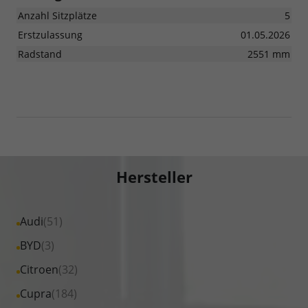
Anzahl Sitzplätze
5
Erstzulassung
01.05.2026
Radstand
2551 mm
Hersteller
Alle
Audi
(51)
Fahrzeuge
Alle
BYD
(3)
von
Fahrzeuge
Alle
Citroen
(32)
Audi
von
Fahrzeuge
Alle
Cupra
(184)
anzeigen
BYD
von