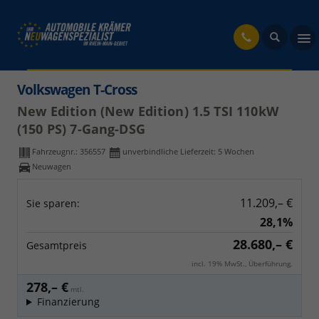
fahrzeug
Volkswagen T-Cross
New Edition (New Edition) 1.5 TSI 110kW
(150 PS) 7-Gang-DSG
Fahrzeugnr.:
356557
unverbindliche Lieferzeit:
5 Wochen
Neuwagen
11.209,– €
Sie sparen:
28,1%
28.680,– €
Gesamtpreis
incl. 19% MwSt., Überführung.
278,– €
mtl.
Finanzierung